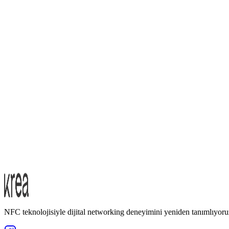
Şirket Unvanı:
ARİN YAZILIM VE DİJİTAL KART TİCARET LİMİTED ŞİRKE
E-posta:
info@kreatag.com
Telefon:
+90 542 105 99 60
NFC teknolojisiyle dijital networking deneyimini yeniden tanımlıyoru