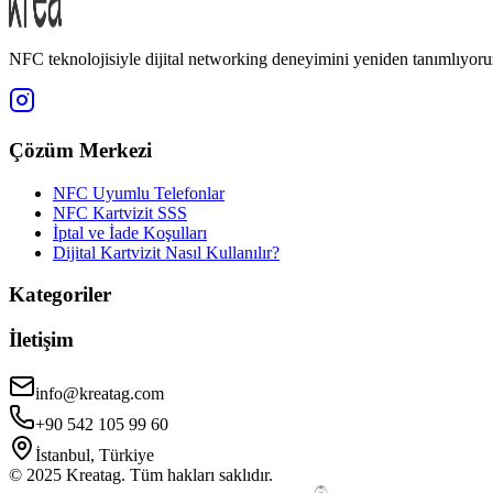
NFC teknolojisiyle dijital networking deneyimini yeniden tanımlıyoru
Çözüm Merkezi
NFC Uyumlu Telefonlar
NFC Kartvizit SSS
İptal ve İade Koşulları
Dijital Kartvizit Nasıl Kullanılır?
Kategoriler
İletişim
info@kreatag.com
+90 542 105 99 60
İstanbul, Türkiye
© 2025 Kreatag. Tüm hakları saklıdır.