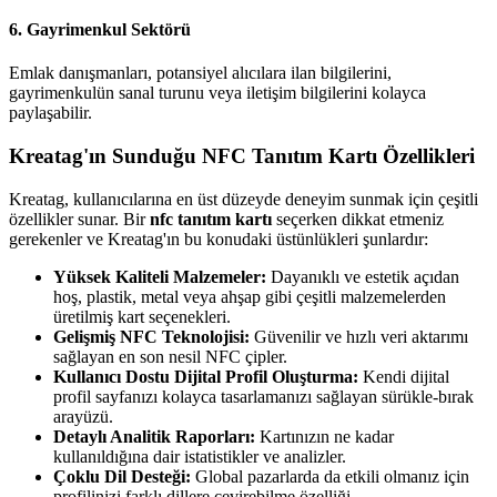
6. Gayrimenkul Sektörü
Emlak danışmanları, potansiyel alıcılara ilan bilgilerini,
gayrimenkulün sanal turunu veya iletişim bilgilerini kolayca
paylaşabilir.
Kreatag'ın Sunduğu NFC Tanıtım Kartı Özellikleri
Kreatag, kullanıcılarına en üst düzeyde deneyim sunmak için çeşitli
özellikler sunar. Bir
nfc tanıtım kartı
seçerken dikkat etmeniz
gerekenler ve Kreatag'ın bu konudaki üstünlükleri şunlardır:
Yüksek Kaliteli Malzemeler:
Dayanıklı ve estetik açıdan
hoş, plastik, metal veya ahşap gibi çeşitli malzemelerden
üretilmiş kart seçenekleri.
Gelişmiş NFC Teknolojisi:
Güvenilir ve hızlı veri aktarımı
sağlayan en son nesil NFC çipler.
Kullanıcı Dostu Dijital Profil Oluşturma:
Kendi dijital
profil sayfanızı kolayca tasarlamanızı sağlayan sürükle-bırak
arayüzü.
Detaylı Analitik Raporları:
Kartınızın ne kadar
kullanıldığına dair istatistikler ve analizler.
Çoklu Dil Desteği:
Global pazarlarda da etkili olmanız için
profilinizi farklı dillere çevirebilme özelliği.