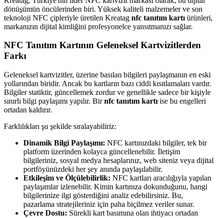
Kreatag, Türkiye'nin lider NFC kartvizit markası olarak, bu dijital
dönüşümün öncülerinden biri. Yüksek kaliteli malzemeler ve son
teknoloji NFC çipleriyle üretilen Kreatag
nfc tanıtım kartı
ürünleri,
markanızın dijital kimliğini profesyonelce yansıtmanızı sağlar.
NFC Tanıtım Kartının Geleneksel Kartvizitlerden
Farkı
Geleneksel kartvizitler, üzerine basılan bilgileri paylaşmanın en eski
yollarından biridir. Ancak bu kartların bazı ciddi kısıtlamaları vardır.
Bilgiler statiktir, güncellemek zordur ve genellikle sadece bir kişiyle
sınırlı bilgi paylaşımı yapılır. Bir
nfc tanıtım kartı
ise bu engelleri
ortadan kaldırır.
Farklılıkları şu şekilde sıralayabiliriz:
Dinamik Bilgi Paylaşımı:
NFC kartınızdaki bilgiler, tek bir
platform üzerinden kolayca güncellenebilir. İletişim
bilgileriniz, sosyal medya hesaplarınız, web siteniz veya dijital
portföyünüzdeki her şey anında paylaşılabilir.
Etkileşim ve Ölçülebilirlik:
NFC kartları aracılığıyla yapılan
paylaşımlar izlenebilir. Kimin kartınıza dokunduğunu, hangi
bilgilerinize ilgi gösterdiğini analiz edebilirsiniz. Bu,
pazarlama stratejileriniz için paha biçilmez veriler sunar.
Çevre Dostu:
Sürekli kart basımına olan ihtiyacı ortadan