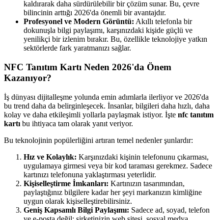
kaldırarak daha sürdürülebilir bir çözüm sunar. Bu, çevre
bilincinin arttığı 2026'da önemli bir avantajdır.
Profesyonel ve Modern Görüntü:
Akıllı telefonla bir
dokunuşla bilgi paylaşımı, karşınızdaki kişide güçlü ve
yenilikçi bir izlenim bırakır. Bu, özellikle teknolojiye yatkın
sektörlerde fark yaratmanızı sağlar.
NFC Tanıtım Kartı Neden 2026'da Önem
Kazanıyor?
İş dünyası dijitalleşme yolunda emin adımlarla ilerliyor ve 2026'da
bu trend daha da belirginleşecek. İnsanlar, bilgileri daha hızlı, daha
kolay ve daha etkileşimli yollarla paylaşmak istiyor. İşte
nfc tanıtım
kartı
bu ihtiyaca tam olarak yanıt veriyor.
Bu teknolojinin popülerliğini artıran temel nedenler şunlardır:
Hız ve Kolaylık:
Karşınızdaki kişinin telefonunu çıkarması,
uygulamaya girmesi veya bir kod taraması gerekmez. Sadece
kartınızı telefonuna yaklaştırması yeterlidir.
Kişiselleştirme İmkanları:
Kartınızın tasarımından,
paylaştığınız bilgilere kadar her şeyi markanızın kimliğine
uygun olarak kişiselleştirebilirsiniz.
Geniş Kapsamlı Bilgi Paylaşımı:
Sadece ad, soyad, telefon
ve e-posta değil; şirketinizin web sitesi, sosyal medya