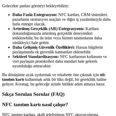
Gelecekte şunları görmeyi bekleyebiliriz:
Daha Fazla Entegrasyon:
NFC kartları, CRM sistemleri,
pazarlama otomasyon araçları ve diğer iş yazılımlarıyla daha
fazla entegre olacak.
Artırılmış Gerçeklik (AR) Entegrasyonu:
Kartlara
dokunduğunuzda artırılmış gerçeklik deneyimleri
tetiklenebilir, bu da ürün veya hizmet tanıtımlarını daha
sürükleyici hale getirir.
Daha Gelişmiş Güvenlik Özellikleri:
Hassas bilgilerin
paylaşımında ek güvenlik katmanları eklenebilir.
Sektörel Standardizasyon:
NFC kartlarının kullanımı ve
veri paylaşım protokolleri daha standart hale gelerek
uyumluluğu artıracaktır.
Bu dönüşüme ayak uydurmak ve rekabette öne çıkmak için
nfc
tanıtım kartı
kullanmak artık bir lüks değil, bir gereklilik haline
geliyor. Kreatag, bu geleceğe sizinle birlikte adım atmaya hazır.
Sıkça Sorulan Sorular (FAQ)
NFC tanıtım kartı nasıl çalışır?
NFC tanıtım kartları, akıllı telefonların NFC okuyucularına