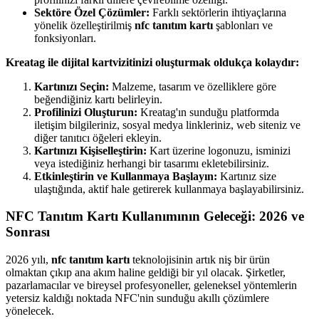
Sektöre Özel Çözümler:
Farklı sektörlerin ihtiyaçlarına
yönelik özelleştirilmiş
nfc tanıtım kartı
şablonları ve
fonksiyonları.
Kreatag ile dijital kartvizitinizi oluşturmak oldukça kolaydır:
Kartınızı Seçin:
Malzeme, tasarım ve özelliklere göre
beğendiğiniz kartı belirleyin.
Profilinizi Oluşturun:
Kreatag'ın sunduğu platformda
iletişim bilgileriniz, sosyal medya linkleriniz, web siteniz ve
diğer tanıtıcı öğeleri ekleyin.
Kartınızı Kişiselleştirin:
Kart üzerine logonuzu, isminizi
veya istediğiniz herhangi bir tasarımı ekletebilirsiniz.
Etkinleştirin ve Kullanmaya Başlayın:
Kartınız size
ulaştığında, aktif hale getirerek kullanmaya başlayabilirsiniz.
NFC Tanıtım Kartı Kullanımının Geleceği: 2026 ve
Sonrası
2026 yılı,
nfc tanıtım kartı
teknolojisinin artık niş bir ürün
olmaktan çıkıp ana akım haline geldiği bir yıl olacak. Şirketler,
pazarlamacılar ve bireysel profesyoneller, geleneksel yöntemlerin
yetersiz kaldığı noktada NFC'nin sunduğu akıllı çözümlere
yönelecek.