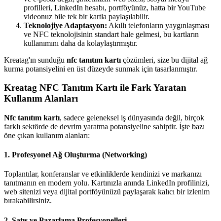
profilleri, LinkedIn hesabı, portföyünüz, hatta bir YouTube
videonuz bile tek bir kartla paylaşılabilir.
Teknolojiye Adaptasyon:
Akıllı telefonların yaygınlaşması
ve NFC teknolojisinin standart hale gelmesi, bu kartların
kullanımını daha da kolaylaştırmıştır.
Kreatag'ın sunduğu
nfc tanıtım kartı
çözümleri, size bu dijital ağ
kurma potansiyelini en üst düzeyde sunmak için tasarlanmıştır.
Kreatag NFC Tanıtım Kartı ile Fark Yaratan
Kullanım Alanları
Nfc tanıtım kartı
, sadece geleneksel iş dünyasında değil, birçok
farklı sektörde de devrim yaratma potansiyeline sahiptir. İşte bazı
öne çıkan kullanım alanları:
1. Profesyonel Ağ Oluşturma (Networking)
Toplantılar, konferanslar ve etkinliklerde kendinizi ve markanızı
tanıtmanın en modern yolu. Kartınızla anında LinkedIn profilinizi,
web sitenizi veya dijital portföyünüzü paylaşarak kalıcı bir izlenim
bırakabilirsiniz.
2. Satış ve Pazarlama Profesyonelleri