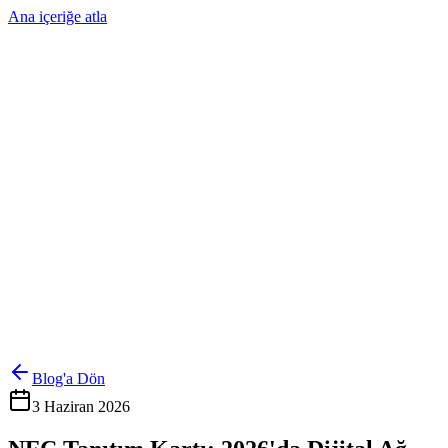
Ana içeriğe atla
Ürünler
Çözümler
Hakkımızda
Kurumsal Sipariş
Referanslar
İletişim
Kartlarını Yönet
Giriş Yap
Blog'a Dön
3 Haziran 2026