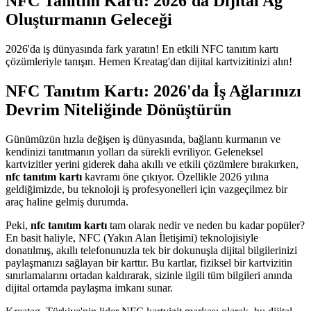
NFC Tanıtım Kartı: 2026'da Dijital Ağ
Oluşturmanın Geleceği
2026'da iş dünyasında fark yaratın! En etkili NFC tanıtım kartı
çözümleriyle tanışın. Hemen Kreatag'dan dijital kartvizitinizi alın!
NFC Tanıtım Kartı: 2026'da İş Ağlarınızı
Devrim Niteliğinde Dönüştürün
Günümüzün hızla değişen iş dünyasında, bağlantı kurmanın ve
kendinizi tanıtmanın yolları da sürekli evriliyor. Geleneksel
kartvizitler yerini giderek daha akıllı ve etkili çözümlere bırakırken,
nfc tanıtım kartı
kavramı öne çıkıyor. Özellikle 2026 yılına
geldiğimizde, bu teknoloji iş profesyonelleri için vazgeçilmez bir
araç haline gelmiş durumda.
Peki,
nfc tanıtım kartı
tam olarak nedir ve neden bu kadar popüler?
En basit haliyle, NFC (Yakın Alan İletişimi) teknolojisiyle
donatılmış, akıllı telefonunuzla tek bir dokunuşla dijital bilgilerinizi
paylaşmanızı sağlayan bir karttır. Bu kartlar, fiziksel bir kartvizitin
sınırlamalarını ortadan kaldırarak, sizinle ilgili tüm bilgileri anında
dijital ortamda paylaşma imkanı sunar.