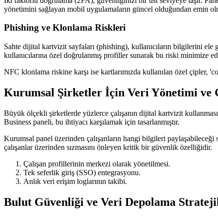
İki faktörlü doğrulama (2FA), güvenliğinizi bir üst seviyeye taşır. Pane
yönetimini sağlayan mobil uygulamaların güncel olduğundan emin olm
Phishing ve Klonlama Riskleri
Sahte dijital kartvizit sayfaları (phishing), kullanıcıların bilgilerini
kullanıcılarına özel doğrulanmış profiller sunarak bu riski minimize ed
NFC klonlama riskine karşı ise kartlarımızda kullanılan özel çipler, '
Kurumsal Şirketler İçin Veri Yönetimi ve
Büyük ölçekli şirketlerde yüzlerce çalışanın dijital kartvizit kullanmas
Business paneli, bu ihtiyacı karşılamak için tasarlanmıştır.
Kurumsal panel üzerinden çalışanların hangi bilgileri paylaşabileceği sınır
çalışanlar üzerinden sızmasını önleyen kritik bir güvenlik özelliğidir.
Çalışan profillerinin merkezi olarak yönetilmesi.
Tek seferlik giriş (SSO) entegrasyonu.
Anlık veri erişim loglarının takibi.
Bulut Güvenliği ve Veri Depolama Strateji