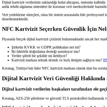
Dijital kartvizit verilerinin saklandığı bulut altyapısı, sistemin kalbid
anlık tehdit algılama sistemleri ile korunan veri merkezlerinde barındırı
Veri yedekleme süreçleri, olası bir sistem arızasında bile profesyonel k
denetlenmektedir.
NFC Kartvizit Seçerken Güvenlik İçin Nel
Piyasada birçok dijital kartvizit çözümü bulunmaktadır ancak her mar
Şirketin KVKK ve GDPR politikaları net mi?
İki faktörlü doğrulama desteği sunuluyor mu?
Veriler şifreli bir şekilde mi iletiliyor?
Kartvizit markası teknik destek ve hızlı iletişim sağlıyor mu?
[I
Kreatag, Türkiye'nin lider NFC kartvizit markası olarak tüm bu sorulara 
Dijital Kartvizit Veri Güvenliği Hakkında
Dijital kartvizit verilerim başkaları tarafından ele geçi
Kreatag, AES-256 şifreleme ve güvenli TLS protokolleri kullanarak veri