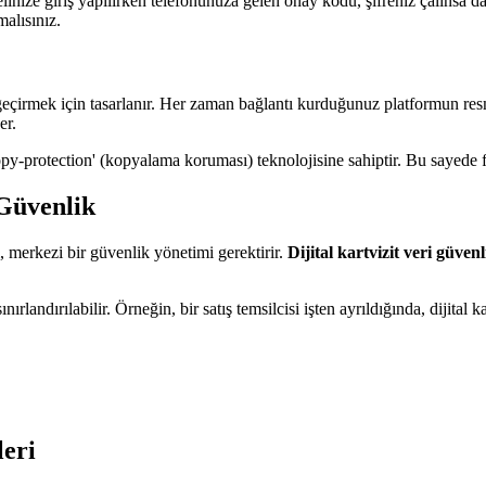
linize giriş yapılırken telefonunuza gelen onay kodu, şifreniz çalınsa dah
alısınız.
 ele geçirmek için tasarlanır. Her zaman bağlantı kurduğunuz platformun re
er.
copy-protection' (kopyalama koruması) teknolojisine sahiptir. Bu sayede
 Güvenlik
ı, merkezi bir güvenlik yönetimi gerektirir.
Dijital kartvizit veri güvenl
landırılabilir. Örneğin, bir satış temsilcisi işten ayrıldığında, dijital ka
leri