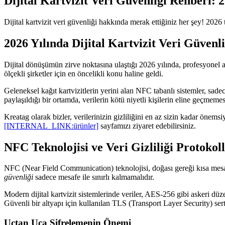
Dijital Kartvizit Veri Güvenliği Rehberi: 
Dijital kartvizit veri güvenliği hakkında merak ettiğiniz her şey! 2026 
2026 Yılında Dijital Kartvizit Veri Güvenl
Dijital dönüşümün zirve noktasına ulaştığı 2026 yılında, profesyonel 
ölçekli şirketler için en öncelikli konu haline geldi.
Geleneksel kağıt kartvizitlerin yerini alan NFC tabanlı sistemler, sade
paylaşıldığı bir ortamda, verilerin kötü niyetli kişilerin eline geçmem
Kreatag olarak bizler, verilerinizin gizliliğini en az sizin kadar önem
[INTERNAL_LINK:ürünler]
sayfamızı ziyaret edebilirsiniz.
NFC Teknolojisi ve Veri Gizliliği Protokoll
NFC (Near Field Communication) teknolojisi, doğası gereği kısa mesafe
güvenliği
sadece mesafe ile sınırlı kalmamalıdır.
Modern dijital kartvizit sistemlerinde veriler, AES-256 gibi askeri düz
Güvenli bir altyapı için kullanılan TLS (Transport Layer Security) sert
Uçtan Uca Şifrelemenin Önemi