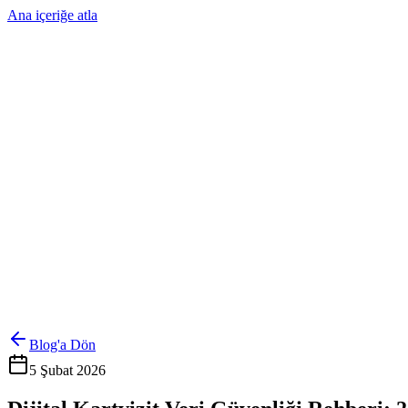
Ana içeriğe atla
Ürünler
Çözümler
Hakkımızda
Kurumsal Sipariş
Referanslar
İletişim
Kartlarını Yönet
Giriş Yap
Blog'a Dön
5 Şubat 2026