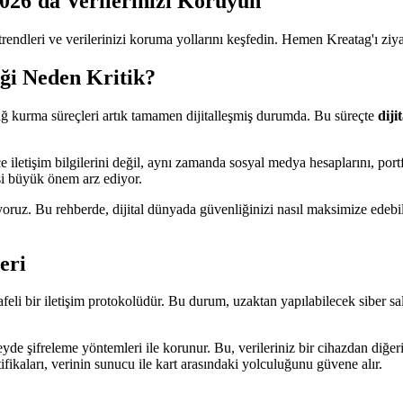
2026'da Verilerinizi Koruyun
trendleri ve verilerinizi koruma yollarını keşfedin. Hemen Kreatag'ı ziya
iği Neden Kritik?
ağ kurma süreçleri artık tamamen dijitalleşmiş durumda. Bu süreçte
diji
ce iletişim bilgilerini değil, aynı zamanda sosyal medya hesaplarını, po
esi büyük önem arz ediyor.
siyoruz. Bu rehberde, dijital dünyada güvenliğinizi nasıl maksimize edebi
eri
li bir iletişim protokolüdür. Bu durum, uzaktan yapılabilecek siber sal
eyde şifreleme yöntemleri ile korunur. Bu, verileriniz bir cihazdan diğer
ifikaları, verinin sunucu ile kart arasındaki yolculuğunu güvene alır.