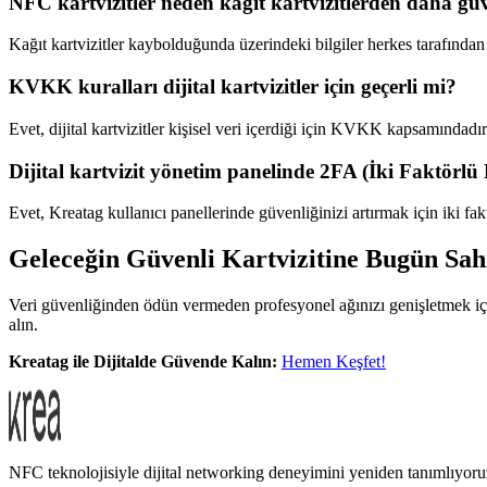
NFC kartvizitler neden kağıt kartvizitlerden daha gü
Kağıt kartvizitler kaybolduğunda üzerindeki bilgiler herkes tarafından gör
KVKK kuralları dijital kartvizitler için geçerli mi?
Evet, dijital kartvizitler kişisel veri içerdiği için KVKK kapsamın
Dijital kartvizit yönetim panelinde 2FA (İki Faktörl
Evet, Kreatag kullanıcı panellerinde güvenliğinizi artırmak için iki f
Geleceğin Güvenli Kartvizitine Bugün Sah
Veri güvenliğinden ödün vermeden profesyonel ağınızı genişletmek içi
alın.
Kreatag ile Dijitalde Güvende Kalın:
Hemen Keşfet!
NFC teknolojisiyle dijital networking deneyimini yeniden tanımlıyoru