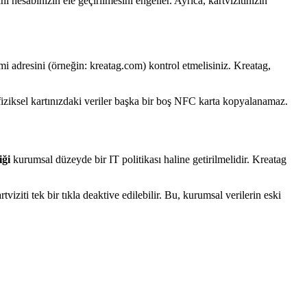
i hesabınızın ele geçirilmesini engeller. Ayrıca, kartvizitinizin
smi adresini (örneğin: kreatag.com) kontrol etmelisiniz. Kreatag,
 fiziksel kartınızdaki veriler başka bir boş NFC karta kopyalanamaz.
iği
kurumsal düzeyde bir IT politikası haline getirilmelidir. Kreatag
rtviziti tek bir tıkla deaktive edilebilir. Bu, kurumsal verilerin eski