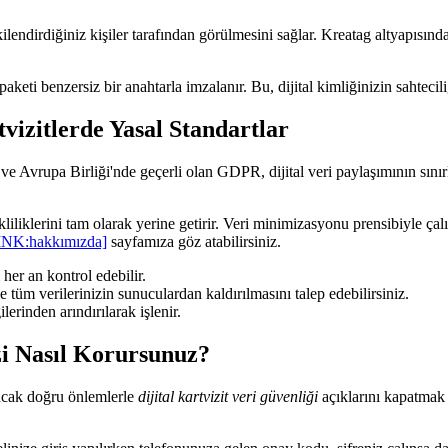
tkilendirdiğiniz kişiler tarafından görülmesini sağlar. Kreatag altyapısın
paketi benzersiz bir anahtarla imzalanır. Bu, dijital kimliğinizin sahteci
zitlerde Yasal Standartlar
Avrupa Birliği'nde geçerli olan GDPR, dijital veri paylaşımının sınırl
liklerini tam olarak yerine getirir. Veri minimizasyonu prensibiyle çalı
K:hakkımızda]
sayfamıza göz atabilirsiniz.
 her an kontrol edebilir.
r ve tüm verilerinizin sunuculardan kaldırılmasını talep edebilirsiniz.
lerinden arındırılarak işlenir.
izi Nasıl Korursunuz?
Ancak doğru önlemlerle
dijital kartvizit veri güvenliği
açıklarını kapatmak 