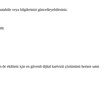
atabilir veya bilgilerinizi güncelleyebilirsiniz.
ir.
de ekibiniz için en güvenli dijital kartvizit çözümünü hemen satın