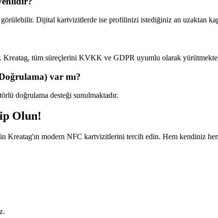
venlidir?
ülebilir. Dijital kartvizitlerde ise profilinizi istediğiniz an uzaktan kap
dadır. Kreatag, tüm süreçlerini KVKK ve GDPR uyumlu olarak yürütmekted
ü Doğrulama) var mı?
aktörlü doğrulama desteği sunulmaktadır.
ip Olun!
n Kreatag'ın modern NFC kartvizitlerini tercih edin. Hem kendiniz hem 
z.