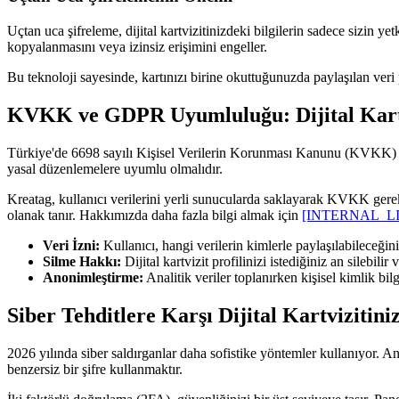
Uçtan uca şifreleme, dijital kartvizitinizdeki bilgilerin sadece sizin ye
kopyalanmasını veya izinsiz erişimini engeller.
Bu teknoloji sayesinde, kartınızı birine okuttuğunuzda paylaşılan veri 
KVKK ve GDPR Uyumluluğu: Dijital Kartvi
Türkiye'de 6698 sayılı Kişisel Verilerin Korunması Kanunu (KVKK) ve 
yasal düzenlemelere uyumlu olmalıdır.
Kreatag, kullanıcı verilerini yerli sunucularda saklayarak KVKK gerekli
olanak tanır. Hakkımızda daha fazla bilgi almak için
[INTERNAL_LIN
Veri İzni:
Kullanıcı, hangi verilerin kimlerle paylaşılabileceğini
Silme Hakkı:
Dijital kartvizit profilinizi istediğiniz an silebili
Anonimleştirme:
Analitik veriler toplanırken kişisel kimlik bilgi
Siber Tehditlere Karşı Dijital Kartvizitin
2026 yılında siber saldırganlar daha sofistike yöntemler kullanıyor. 
benzersiz bir şifre kullanmaktır.