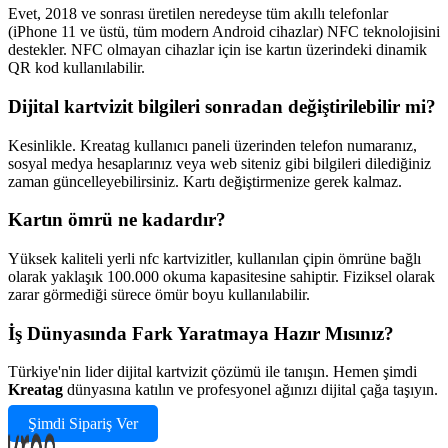
Evet, 2018 ve sonrası üretilen neredeyse tüm akıllı telefonlar
(iPhone 11 ve üstü, tüm modern Android cihazlar) NFC teknolojisini
destekler. NFC olmayan cihazlar için ise kartın üzerindeki dinamik
QR kod kullanılabilir.
Dijital kartvizit bilgileri sonradan değiştirilebilir mi?
Kesinlikle. Kreatag kullanıcı paneli üzerinden telefon numaranız,
sosyal medya hesaplarınız veya web siteniz gibi bilgileri dilediğiniz
zaman güncelleyebilirsiniz. Kartı değiştirmenize gerek kalmaz.
Kartın ömrü ne kadardır?
Yüksek kaliteli yerli nfc kartvizitler, kullanılan çipin ömrüne bağlı
olarak yaklaşık 100.000 okuma kapasitesine sahiptir. Fiziksel olarak
zarar görmediği sürece ömür boyu kullanılabilir.
İş Dünyasında Fark Yaratmaya Hazır Mısınız?
Türkiye'nin lider dijital kartvizit çözümü ile tanışın. Hemen şimdi
Kreatag
dünyasına katılın ve profesyonel ağınızı dijital çağa taşıyın.
Şimdi Sipariş Ver