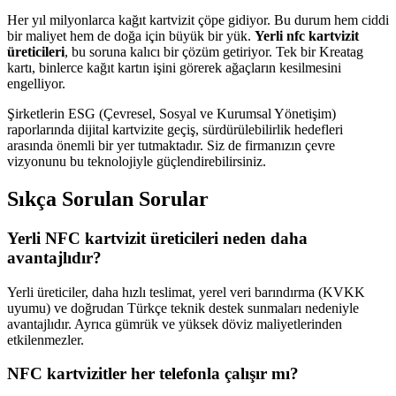
Her yıl milyonlarca kağıt kartvizit çöpe gidiyor. Bu durum hem ciddi
bir maliyet hem de doğa için büyük bir yük.
Yerli nfc kartvizit
üreticileri
, bu soruna kalıcı bir çözüm getiriyor. Tek bir Kreatag
kartı, binlerce kağıt kartın işini görerek ağaçların kesilmesini
engelliyor.
Şirketlerin ESG (Çevresel, Sosyal ve Kurumsal Yönetişim)
raporlarında dijital kartvizite geçiş, sürdürülebilirlik hedefleri
arasında önemli bir yer tutmaktadır. Siz de firmanızın çevre
vizyonunu bu teknolojiyle güçlendirebilirsiniz.
Sıkça Sorulan Sorular
Yerli NFC kartvizit üreticileri neden daha
avantajlıdır?
Yerli üreticiler, daha hızlı teslimat, yerel veri barındırma (KVKK
uyumu) ve doğrudan Türkçe teknik destek sunmaları nedeniyle
avantajlıdır. Ayrıca gümrük ve yüksek döviz maliyetlerinden
etkilenmezler.
NFC kartvizitler her telefonla çalışır mı?