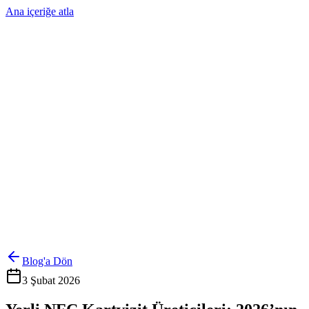
Ana içeriğe atla
Ürünler
Çözümler
Hakkımızda
Kurumsal Sipariş
Referanslar
İletişim
Kartlarını Yönet
Giriş Yap
Blog'a Dön
3 Şubat 2026