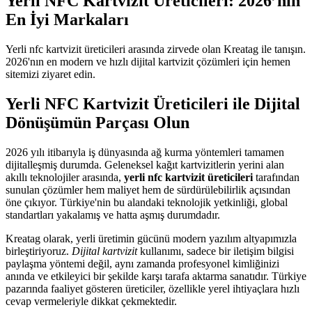
Yerli NFC Kartvizit Üreticileri: 2026’nın
En İyi Markaları
Yerli nfc kartvizit üreticileri arasında zirvede olan Kreatag ile tanışın.
2026'nın en modern ve hızlı dijital kartvizit çözümleri için hemen
sitemizi ziyaret edin.
Yerli NFC Kartvizit Üreticileri ile Dijital
Dönüşümün Parçası Olun
2026 yılı itibarıyla iş dünyasında ağ kurma yöntemleri tamamen
dijitalleşmiş durumda. Geleneksel kağıt kartvizitlerin yerini alan
akıllı teknolojiler arasında,
yerli nfc kartvizit üreticileri
tarafından
sunulan çözümler hem maliyet hem de sürdürülebilirlik açısından
öne çıkıyor. Türkiye'nin bu alandaki teknolojik yetkinliği, global
standartları yakalamış ve hatta aşmış durumdadır.
Kreatag olarak, yerli üretimin gücünü modern yazılım altyapımızla
birleştiriyoruz.
Dijital kartvizit
kullanımı, sadece bir iletişim bilgisi
paylaşma yöntemi değil, aynı zamanda profesyonel kimliğinizi
anında ve etkileyici bir şekilde karşı tarafa aktarma sanatıdır. Türkiye
pazarında faaliyet gösteren üreticiler, özellikle yerel ihtiyaçlara hızlı
cevap vermeleriyle dikkat çekmektedir.