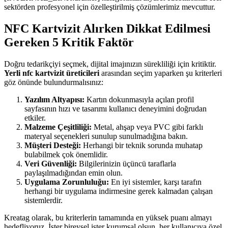
sektörden profesyonel için özelleştirilmiş çözümlerimiz mevcuttur.
NFC Kartvizit Alırken Dikkat Edilmesi
Gereken 5 Kritik Faktör
Doğru tedarikçiyi seçmek, dijital imajınızın sürekliliği için kritiktir.
Yerli nfc kartvizit üreticileri
arasından seçim yaparken şu kriterleri
göz önünde bulundurmalısınız:
Yazılım Altyapısı:
Kartın dokunmasıyla açılan profil
sayfasının hızı ve tasarımı kullanıcı deneyimini doğrudan
etkiler.
Malzeme Çeşitliliği:
Metal, ahşap veya PVC gibi farklı
materyal seçenekleri sunulup sunulmadığına bakın.
Müşteri Desteği:
Herhangi bir teknik sorunda muhatap
bulabilmek çok önemlidir.
Veri Güvenliği:
Bilgilerinizin üçüncü taraflarla
paylaşılmadığından emin olun.
Uygulama Zorunluluğu:
En iyi sistemler, karşı tarafın
herhangi bir uygulama indirmesine gerek kalmadan çalışan
sistemlerdir.
Kreatag olarak, bu kriterlerin tamamında en yüksek puanı almayı
hedefliyoruz. İster bireysel ister kurumsal olsun, her kullanıcıya özel