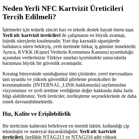
Neden Yerli NFC Kartvizit Üreticileri
Tercih Edilmeli?
İşletmeler için tedarik zinciri hızı ve teknik destek hayati önem taşır.
Yerli nfc kartvizit üreticileri
ile çalışmanın en büyük avantajı,
lojistik süreçlerin kısalmasıdır. Yurt dışı kaynaklı siparişlerde
haftalarca süren bekleyiş, yerli üretimde birkaç iş gününe inmektedir.
Ayrıca, KVKK (Kişisel Verilerin Korunması Kanunu) uyumluluğu
açısından verilerinizin Türkiye sınırları içerisindeki sunucularda
barınması büyük bir güvenlik avantajıdır.
Kreatag bünyesinde sunduğumuz tüm çözümler, yerel mevzuatlara
tam uyumlu ve yüksek güvenlikli şifreleme protokolleri ile
korunmaktadır. [INTERNAL_LINK:hakkımızda] sayfamızdan
vizyonumuz ve yerli üretime verdiğimiz değer hakkında daha fazla
bilgi alabilirsiniz. Yerli üreticiler, özelleştirme seçeneklerinde de daha
esnek davranabilmektedir.
Hız, Kalite ve Erişilebilirlik
Bir üreticinin kalitesini belirleyen en önemli faktör, kullandığı çip
teknolojisi ve materyal dayanıklılığıdır.
Yerli nfc kartvizit
üreticileri
, özellikle NTAG213 ve NTAG216 gibi yüksek