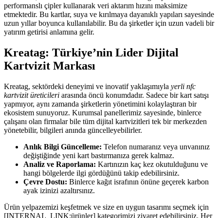
performanslı çipler kullanarak veri aktarım hızını maksimize
etmektedir. Bu kartlar, suya ve kırılmaya dayanıklı yapıları sayesinde
uzun yıllar boyunca kullanılabilir. Bu da şirketler için uzun vadeli bir
yatırım getirisi anlamına gelir.
Kreatag: Türkiye’nin Lider Dijital
Kartvizit Markası
Kreatag, sektördeki deneyimi ve inovatif yaklaşımıyla
yerli nfc
kartvizit üreticileri
arasında öncü konumdadır. Sadece bir kart satışı
yapmıyor, aynı zamanda şirketlerin yönetimini kolaylaştıran bir
ekosistem sunuyoruz. Kurumsal panellerimiz sayesinde, binlerce
çalışanı olan firmalar bile tüm dijital kartvizitleri tek bir merkezden
yönetebilir, bilgileri anında güncelleyebilirler.
Anlık Bilgi Güncelleme:
Telefon numaranız veya unvanınız
değiştiğinde yeni kart bastırmanıza gerek kalmaz.
Analiz ve Raporlama:
Kartınızın kaç kez okutulduğunu ve
hangi bölgelerde ilgi gördüğünü takip edebilirsiniz.
Çevre Dostu:
Binlerce kağıt israfının önüne geçerek karbon
ayak izinizi azaltırsınız.
Ürün yelpazemizi keşfetmek ve size en uygun tasarımı seçmek için
[INTERNAL_LINK:ürünler] kategorimizi ziyaret edebilirsiniz. Her