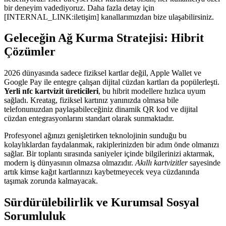
bir deneyim vadediyoruz. Daha fazla detay için
[INTERNAL_LINK:iletişim] kanallarımızdan bize ulaşabilirsiniz.
Geleceğin Ağ Kurma Stratejisi: Hibrit
Çözümler
2026 dünyasında sadece fiziksel kartlar değil, Apple Wallet ve
Google Pay ile entegre çalışan dijital cüzdan kartları da popülerleşti.
Yerli nfc kartvizit üreticileri
, bu hibrit modellere hızlıca uyum
sağladı. Kreatag, fiziksel kartınız yanınızda olmasa bile
telefonunuzdan paylaşabileceğiniz dinamik QR kod ve dijital
cüzdan entegrasyonlarını standart olarak sunmaktadır.
Profesyonel ağınızı genişletirken teknolojinin sunduğu bu
kolaylıklardan faydalanmak, rakiplerinizden bir adım önde olmanızı
sağlar. Bir toplantı sırasında saniyeler içinde bilgilerinizi aktarmak,
modern iş dünyasının olmazsa olmazıdır.
Akıllı kartvizitler
sayesinde
artık kimse kağıt kartlarınızı kaybetmeyecek veya cüzdanında
taşımak zorunda kalmayacak.
Sürdürülebilirlik ve Kurumsal Sosyal
Sorumluluk