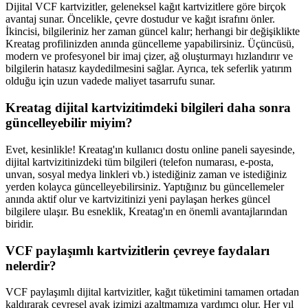
Dijital VCF kartvizitler, geleneksel kağıt kartvizitlere göre birçok
avantaj sunar. Öncelikle, çevre dostudur ve kağıt israfını önler.
İkincisi, bilgileriniz her zaman güncel kalır; herhangi bir değişiklikte
Kreatag profilinizden anında güncelleme yapabilirsiniz. Üçüncüsü,
modern ve profesyonel bir imaj çizer, ağ oluşturmayı hızlandırır ve
bilgilerin hatasız kaydedilmesini sağlar. Ayrıca, tek seferlik yatırım
olduğu için uzun vadede maliyet tasarrufu sunar.
Kreatag dijital kartvizitimdeki bilgileri daha sonra
güncelleyebilir miyim?
Evet, kesinlikle! Kreatag'ın kullanıcı dostu online paneli sayesinde,
dijital kartvizitinizdeki tüm bilgileri (telefon numarası, e-posta,
unvan, sosyal medya linkleri vb.) istediğiniz zaman ve istediğiniz
yerden kolayca güncelleyebilirsiniz. Yaptığınız bu güncellemeler
anında aktif olur ve kartvizitinizi yeni paylaşan herkes güncel
bilgilere ulaşır. Bu esneklik, Kreatag'ın en önemli avantajlarından
biridir.
VCF paylaşımlı kartvizitlerin çevreye faydaları
nelerdir?
VCF paylaşımlı dijital kartvizitler, kağıt tüketimini tamamen ortadan
kaldırarak çevresel ayak izimizi azaltmamıza yardımcı olur. Her yıl