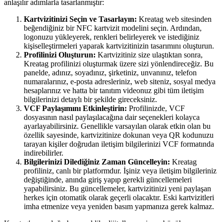
anlaşılır adımlarla tasarlanmıştır:
Kartvizitinizi Seçin ve Tasarlayın:
Kreatag web sitesinden
beğendiğiniz bir NFC kartvizit modelini seçin. Ardından,
logonuzu yükleyerek, renkleri belirleyerek ve istediğiniz
kişiselleştirmeleri yaparak kartvizitinizin tasarımını oluşturun.
Profilinizi Oluşturun:
Kartvizitiniz size ulaştıktan sonra,
Kreatag profilinizi oluşturmak üzere sizi yönlendireceğiz. Bu
panelde, adınız, soyadınız, şirketiniz, unvanınız, telefon
numaralarınız, e-posta adresleriniz, web siteniz, sosyal medya
hesaplarınız ve hatta bir tanıtım videonuz gibi tüm iletişim
bilgilerinizi detaylı bir şekilde gireceksiniz.
VCF Paylaşımını Etkinleştirin:
Profilinizde, VCF
dosyasının nasıl paylaşılacağına dair seçenekleri kolayca
ayarlayabilirsiniz. Genellikle varsayılan olarak etkin olan bu
özellik sayesinde, kartvizitinize dokunan veya QR kodunuzu
tarayan kişiler doğrudan iletişim bilgilerinizi VCF formatında
indirebilirler.
Bilgilerinizi Dilediğiniz Zaman Güncelleyin:
Kreatag
profiliniz, canlı bir platformdur. İşiniz veya iletişim bilgileriniz
değiştiğinde, anında giriş yapıp gerekli güncellemeleri
yapabilirsiniz. Bu güncellemeler, kartvizitinizi yeni paylaşan
herkes için otomatik olarak geçerli olacaktır. Eski kartvizitleri
imha etmenize veya yeniden basım yapmanıza gerek kalmaz.