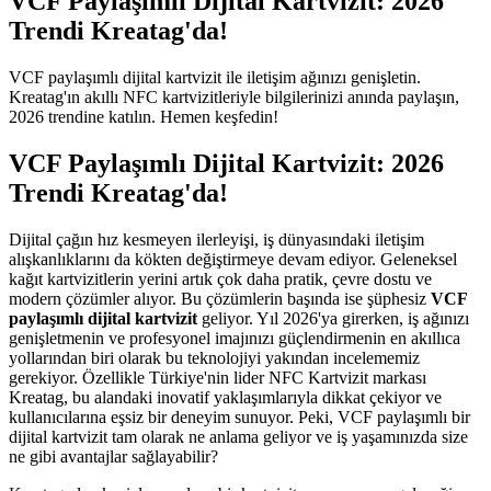
VCF Paylaşımlı Dijital Kartvizit: 2026
Trendi Kreatag'da!
VCF paylaşımlı dijital kartvizit ile iletişim ağınızı genişletin.
Kreatag'ın akıllı NFC kartvizitleriyle bilgilerinizi anında paylaşın,
2026 trendine katılın. Hemen keşfedin!
VCF Paylaşımlı Dijital Kartvizit: 2026
Trendi Kreatag'da!
Dijital çağın hız kesmeyen ilerleyişi, iş dünyasındaki iletişim
alışkanlıklarını da kökten değiştirmeye devam ediyor. Geleneksel
kağıt kartvizitlerin yerini artık çok daha pratik, çevre dostu ve
modern çözümler alıyor. Bu çözümlerin başında ise şüphesiz
VCF
paylaşımlı dijital kartvizit
geliyor. Yıl 2026'ya girerken, iş ağınızı
genişletmenin ve profesyonel imajınızı güçlendirmenin en akıllıca
yollarından biri olarak bu teknolojiyi yakından incelememiz
gerekiyor. Özellikle Türkiye'nin lider NFC Kartvizit markası
Kreatag, bu alandaki inovatif yaklaşımlarıyla dikkat çekiyor ve
kullanıcılarına eşsiz bir deneyim sunuyor. Peki, VCF paylaşımlı bir
dijital kartvizit tam olarak ne anlama geliyor ve iş yaşamınızda size
ne gibi avantajlar sağlayabilir?