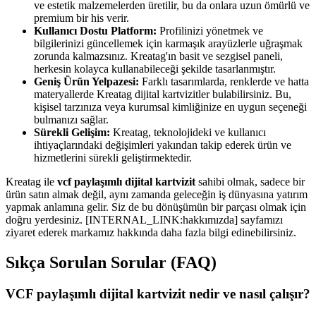
ve estetik malzemelerden üretilir, bu da onlara uzun ömürlü ve
premium bir his verir.
Kullanıcı Dostu Platform:
Profilinizi yönetmek ve
bilgilerinizi güncellemek için karmaşık arayüzlerle uğraşmak
zorunda kalmazsınız. Kreatag'ın basit ve sezgisel paneli,
herkesin kolayca kullanabileceği şekilde tasarlanmıştır.
Geniş Ürün Yelpazesi:
Farklı tasarımlarda, renklerde ve hatta
materyallerde Kreatag dijital kartvizitler bulabilirsiniz. Bu,
kişisel tarzınıza veya kurumsal kimliğinize en uygun seçeneği
bulmanızı sağlar.
Sürekli Gelişim:
Kreatag, teknolojideki ve kullanıcı
ihtiyaçlarındaki değişimleri yakından takip ederek ürün ve
hizmetlerini sürekli geliştirmektedir.
Kreatag ile
vcf paylaşımlı dijital kartvizit
sahibi olmak, sadece bir
ürün satın almak değil, aynı zamanda geleceğin iş dünyasına yatırım
yapmak anlamına gelir. Siz de bu dönüşümün bir parçası olmak için
doğru yerdesiniz. [INTERNAL_LINK:hakkımızda] sayfamızı
ziyaret ederek markamız hakkında daha fazla bilgi edinebilirsiniz.
Sıkça Sorulan Sorular (FAQ)
VCF paylaşımlı dijital kartvizit nedir ve nasıl çalışır?