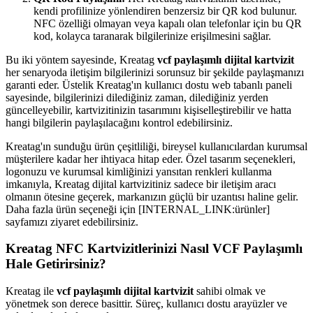
kendi profilinize yönlendiren benzersiz bir QR kod bulunur.
NFC özelliği olmayan veya kapalı olan telefonlar için bu QR
kod, kolayca taranarak bilgilerinize erişilmesini sağlar.
Bu iki yöntem sayesinde, Kreatag
vcf paylaşımlı dijital kartvizit
her senaryoda iletişim bilgilerinizi sorunsuz bir şekilde paylaşmanızı
garanti eder. Üstelik Kreatag'ın kullanıcı dostu web tabanlı paneli
sayesinde, bilgilerinizi dilediğiniz zaman, dilediğiniz yerden
güncelleyebilir, kartvizitinizin tasarımını kişiselleştirebilir ve hatta
hangi bilgilerin paylaşılacağını kontrol edebilirsiniz.
Kreatag'ın sunduğu ürün çeşitliliği, bireysel kullanıcılardan kurumsal
müşterilere kadar her ihtiyaca hitap eder. Özel tasarım seçenekleri,
logonuzu ve kurumsal kimliğinizi yansıtan renkleri kullanma
imkanıyla, Kreatag dijital kartvizitiniz sadece bir iletişim aracı
olmanın ötesine geçerek, markanızın güçlü bir uzantısı haline gelir.
Daha fazla ürün seçeneği için [INTERNAL_LINK:ürünler]
sayfamızı ziyaret edebilirsiniz.
Kreatag NFC Kartvizitlerinizi Nasıl VCF Paylaşımlı
Hale Getirirsiniz?
Kreatag ile
vcf paylaşımlı dijital kartvizit
sahibi olmak ve
yönetmek son derece basittir. Süreç, kullanıcı dostu arayüzler ve