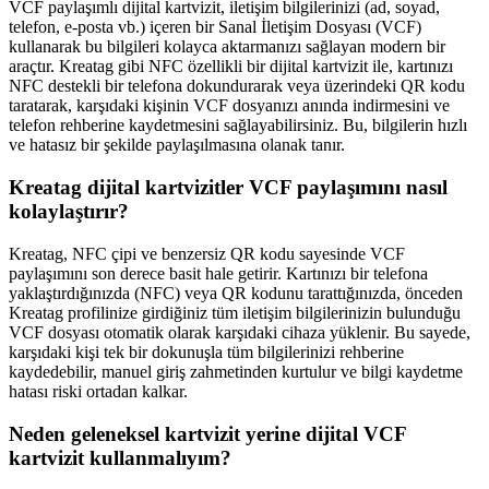
VCF paylaşımlı dijital kartvizit, iletişim bilgilerinizi (ad, soyad,
telefon, e-posta vb.) içeren bir Sanal İletişim Dosyası (VCF)
kullanarak bu bilgileri kolayca aktarmanızı sağlayan modern bir
araçtır. Kreatag gibi NFC özellikli bir dijital kartvizit ile, kartınızı
NFC destekli bir telefona dokundurarak veya üzerindeki QR kodu
taratarak, karşıdaki kişinin VCF dosyanızı anında indirmesini ve
telefon rehberine kaydetmesini sağlayabilirsiniz. Bu, bilgilerin hızlı
ve hatasız bir şekilde paylaşılmasına olanak tanır.
Kreatag dijital kartvizitler VCF paylaşımını nasıl
kolaylaştırır?
Kreatag, NFC çipi ve benzersiz QR kodu sayesinde VCF
paylaşımını son derece basit hale getirir. Kartınızı bir telefona
yaklaştırdığınızda (NFC) veya QR kodunu tarattığınızda, önceden
Kreatag profilinize girdiğiniz tüm iletişim bilgilerinizin bulunduğu
VCF dosyası otomatik olarak karşıdaki cihaza yüklenir. Bu sayede,
karşıdaki kişi tek bir dokunuşla tüm bilgilerinizi rehberine
kaydedebilir, manuel giriş zahmetinden kurtulur ve bilgi kaydetme
hatası riski ortadan kalkar.
Neden geleneksel kartvizit yerine dijital VCF
kartvizit kullanmalıyım?