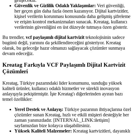
gelişecektir.
Güvenlik ve Gizlilik Odaklı Yaklaşımlar:
Veri güvenliği,
her geçen gün daha fazla önem kazanıyor. Dijital kartvizitler,
kişisel verilerin korunması konusunda daha gelişmiş şifreleme
ve erişim kontrol mekanizmaları sunacak. Kreatag, kullanıcı
verilerinin güvenliğini en üst düzeyde tutmaya özen gösterir.
Bu trendler,
vcf paylaşımlı dijital kartvizit
teknolojisinin sadece
bugünü değil, yarınını da şekillendireceğini gösteriyor. Kreatag
olarak, bu geleceğe hazır olmanızı sağlayacak çözümler sunmaya
devam edeceğiz.
Kreatag Farkıyla VCF Paylaşımlı Dijital Kartvizit
Çözümleri
Kreatag, Türkiye pazarındaki lider konumunu, sunduğu yüksek
kaliteli ürünler, kullanıcı odaklı hizmetler ve sürekli inovasyon
anlayışıyla pekiştirmiştir. İşte Kreatag'ı diğerlerinden ayıran bazı
temel özellikler:
Yerel Destek ve Anlayış:
Türkiye pazarının ihtiyaçlarına özel
çözümler sunan Kreatag, hızlı ve etkili müşteri desteğiyle her
zaman yanınızdadır. [INTERNAL_LINK:iletişim]
sayfamızdan bize kolayca ulaşabilirsiniz.
Yüksek Kaliteli Malzemeler:
Kreatag kartvizitleri, dayanıklı