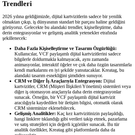
Trendleri
2026 yılına geldiğimizde, dijital kartvizitlerin sadece bir yenilik
olmaktan çıkıp, iş dünyasının standart bir parçası haline geldiğini
görüyoruz. Gelecekte bu alandaki trendler, kişiselleştirme, daha
derin entegrasyonlar ve gelişmiş analitik yetenekler etrafında
şekillenecek:
Daha Fazla Kişiselleştirme ve Tasarım Özgürlüğü:
Kullanıcılar, VCF paylaşımlı dijital kartvizitlerini sadece
bilgilerle doldurmakla kalmayacak, aynı zamanda
animasyonlar, interaktif öğeler ve çok daha özgün tasarımlarla
kendi markalarını en iyi şekilde yansıtacaklar. Kreatag, bu
alandaki tasarım esnekliğini şimdiden sunuyor.
CRM ve Diğer İş Araçlarıyla Entegrasyon:
Dijital
kartvizitler, CRM (Müşteri İlişkileri Yönetimi) sistemleri veya
diğer iş otomasyon araçlarıyla daha derin entegrasyonlar
sunacak. Örneğin, bir VCF paylaşımlı dijital kartvizit
aracılığıyla kaydedilen bir iletişim bilgisi, otomatik olarak
CRM sisteminize eklenebilecek.
Gelişmiş Analitikler:
Kaç kez kartvizitinizin paylaşıldığı,
hangi linklere tıklandığı gibi verileri takip etmek, pazarlama
ve satış stratejileri için değerli içgörüler sunacak. Bu tür
analitik özellikler, Kreatag gibi platformlarda daha da