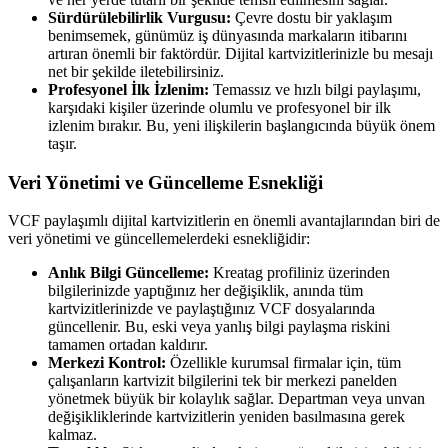
Sürdürülebilirlik Vurgusu:
Çevre dostu bir yaklaşım
benimsemek, günümüz iş dünyasında markaların itibarını
artıran önemli bir faktördür. Dijital kartvizitlerinizle bu mesajı
net bir şekilde iletebilirsiniz.
Profesyonel İlk İzlenim:
Temassız ve hızlı bilgi paylaşımı,
karşıdaki kişiler üzerinde olumlu ve profesyonel bir ilk
izlenim bırakır. Bu, yeni ilişkilerin başlangıcında büyük önem
taşır.
Veri Yönetimi ve Güncelleme Esnekliği
VCF paylaşımlı dijital kartvizitlerin en önemli avantajlarından biri de
veri yönetimi ve güncellemelerdeki esnekliğidir:
Anlık Bilgi Güncelleme:
Kreatag profiliniz üzerinden
bilgilerinizde yaptığınız her değişiklik, anında tüm
kartvizitlerinizde ve paylaştığınız VCF dosyalarında
güncellenir. Bu, eski veya yanlış bilgi paylaşma riskini
tamamen ortadan kaldırır.
Merkezi Kontrol:
Özellikle kurumsal firmalar için, tüm
çalışanların kartvizit bilgilerini tek bir merkezi panelden
yönetmek büyük bir kolaylık sağlar. Departman veya unvan
değişikliklerinde kartvizitlerin yeniden basılmasına gerek
kalmaz.