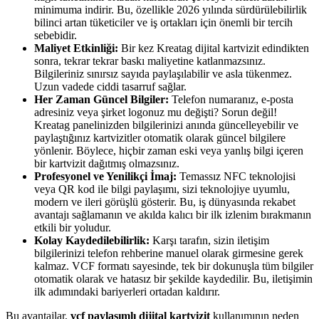
minimuma indirir. Bu, özellikle 2026 yılında sürdürülebilirlik
bilinci artan tüketiciler ve iş ortakları için önemli bir tercih
sebebidir.
Maliyet Etkinliği:
Bir kez Kreatag dijital kartvizit edindikten
sonra, tekrar tekrar baskı maliyetine katlanmazsınız.
Bilgileriniz sınırsız sayıda paylaşılabilir ve asla tükenmez.
Uzun vadede ciddi tasarruf sağlar.
Her Zaman Güncel Bilgiler:
Telefon numaranız, e-posta
adresiniz veya şirket logonuz mu değişti? Sorun değil!
Kreatag panelinizden bilgilerinizi anında güncelleyebilir ve
paylaştığınız kartvizitler otomatik olarak güncel bilgilere
yönlenir. Böylece, hiçbir zaman eski veya yanlış bilgi içeren
bir kartvizit dağıtmış olmazsınız.
Profesyonel ve Yenilikçi İmaj:
Temassız NFC teknolojisi
veya QR kod ile bilgi paylaşımı, sizi teknolojiye uyumlu,
modern ve ileri görüşlü gösterir. Bu, iş dünyasında rekabet
avantajı sağlamanın ve akılda kalıcı bir ilk izlenim bırakmanın
etkili bir yoludur.
Kolay Kaydedilebilirlik:
Karşı tarafın, sizin iletişim
bilgilerinizi telefon rehberine manuel olarak girmesine gerek
kalmaz. VCF formatı sayesinde, tek bir dokunuşla tüm bilgiler
otomatik olarak ve hatasız bir şekilde kaydedilir. Bu, iletişimin
ilk adımındaki bariyerleri ortadan kaldırır.
Bu avantajlar,
vcf paylaşımlı dijital kartvizit
kullanımının neden