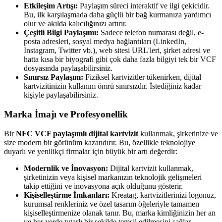
Etkileşim Artışı:
Paylaşım süreci interaktif ve ilgi çekicidir.
Bu, ilk karşılaşmada daha güçlü bir bağ kurmanıza yardımcı
olur ve akılda kalıcılığınızı artırır.
Çeşitli Bilgi Paylaşımı:
Sadece telefon numarası değil, e-
posta adresleri, sosyal medya bağlantıları (LinkedIn,
Instagram, Twitter vb.), web sitesi URL'leri, şirket adresi ve
hatta kısa bir biyografi gibi çok daha fazla bilgiyi tek bir VCF
dosyasında paylaşabilirsiniz.
Sınırsız Paylaşım:
Fiziksel kartvizitler tükenirken, dijital
kartvizitinizin kullanım ömrü sınırsızdır. İstediğiniz kadar
kişiyle paylaşabilirsiniz.
Marka İmajı ve Profesyonellik
Bir
NFC VCF paylaşımlı dijital kartvizit
kullanmak, şirketinize ve
size modern bir görünüm kazandırır. Bu, özellikle teknolojiye
duyarlı ve yenilikçi firmalar için büyük bir artı değerdir:
Modernlik ve İnovasyon:
Dijital kartvizit kullanmak,
şirketinizin veya kişisel markanızın teknolojik gelişmeleri
takip ettiğini ve inovasyona açık olduğunu gösterir.
Kişiselleştirme İmkanları:
Kreatag, kartvizitlerinizi logonuz,
kurumsal renkleriniz ve özel tasarım öğeleriyle tamamen
kişiselleştirmenize olanak tanır. Bu, marka kimliğinizin her an
ve her yerde tutarlı bir şekilde temsil edilmesini sağlar.