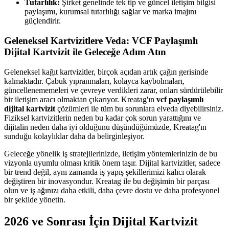
Tutarlılık:
Şirket genelinde tek tip ve güncel iletişim bilgisi
paylaşımı, kurumsal tutarlılığı sağlar ve marka imajını
güçlendirir.
Geleneksel Kartvizitlere Veda: VCF Paylaşımlı
Dijital Kartvizit ile Geleceğe Adım Atın
Geleneksel kağıt kartvizitler, birçok açıdan artık çağın gerisinde
kalmaktadır. Çabuk yıpranmaları, kolayca kaybolmaları,
güncellenememeleri ve çevreye verdikleri zarar, onları sürdürülebilir
bir iletişim aracı olmaktan çıkarıyor. Kreatag'ın
vcf paylaşımlı
dijital kartvizit
çözümleri ile tüm bu sorunlara elveda diyebilirsiniz.
Fiziksel kartvizitlerin neden bu kadar çok sorun yarattığını ve
dijitalin neden daha iyi olduğunu düşündüğümüzde, Kreatag'ın
sunduğu kolaylıklar daha da belirginleşiyor.
Geleceğe yönelik iş stratejilerinizde, iletişim yöntemlerinizin de bu
vizyonla uyumlu olması kritik önem taşır. Dijital kartvizitler, sadece
bir trend değil, aynı zamanda iş yapış şekillerimizi kalıcı olarak
değiştiren bir inovasyondur. Kreatag ile bu değişimin bir parçası
olun ve iş ağınızı daha etkili, daha çevre dostu ve daha profesyonel
bir şekilde yönetin.
2026 ve Sonrası İçin Dijital Kartvizit