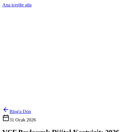
Ana içeriğe atla
Ürünler
Çözümler
Hakkımızda
Kurumsal Sipariş
Referanslar
İletişim
Kartlarını Yönet
Giriş Yap
Blog'a Dön
31 Ocak 2026