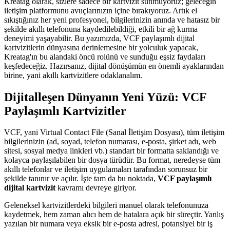
Kreatag olarak, sizlere sadece bir kartvizit sunmuyoruz; geleceğin
iletişim platformunu avuçlarınızın içine bırakıyoruz. Artık el
sıkıştığınız her yeni profesyonel, bilgilerinizin anında ve hatasız bir
şekilde akıllı telefonuna kaydedilebildiği, etkili bir ağ kurma
deneyimi yaşayabilir. Bu yazımızda, VCF paylaşımlı dijital
kartvizitlerin dünyasına derinlemesine bir yolculuk yapacak,
Kreatag'ın bu alandaki öncü rolünü ve sunduğu eşsiz faydaları
keşfedeceğiz. Hazırsanız, dijital dönüşümün en önemli ayaklarından
birine, yani akıllı kartvizitlere odaklanalım.
Dijitalleşen Dünyanın Yeni Yüzü: VCF
Paylaşımlı Kartvizitler
VCF, yani Virtual Contact File (Sanal İletişim Dosyası), tüm iletişim
bilgilerinizin (ad, soyad, telefon numarası, e-posta, şirket adı, web
sitesi, sosyal medya linkleri vb.) standart bir formatta saklandığı ve
kolayca paylaşılabilen bir dosya türüdür. Bu format, neredeyse tüm
akıllı telefonlar ve iletişim uygulamaları tarafından sorunsuz bir
şekilde tanınır ve açılır. İşte tam da bu noktada,
VCF paylaşımlı
dijital kartvizit
kavramı devreye giriyor.
Geleneksel kartvizitlerdeki bilgileri manuel olarak telefonunuza
kaydetmek, hem zaman alıcı hem de hatalara açık bir süreçtir. Yanlış
yazılan bir numara veya eksik bir e-posta adresi, potansiyel bir iş