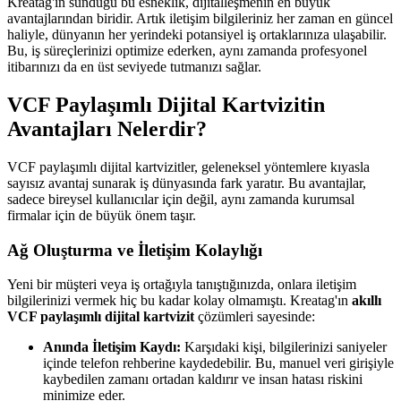
Kreatag'ın sunduğu bu esneklik, dijitalleşmenin en büyük
avantajlarından biridir. Artık iletişim bilgileriniz her zaman en güncel
haliyle, dünyanın her yerindeki potansiyel iş ortaklarınıza ulaşabilir.
Bu, iş süreçlerinizi optimize ederken, aynı zamanda profesyonel
itibarınızı da en üst seviyede tutmanızı sağlar.
VCF Paylaşımlı Dijital Kartvizitin
Avantajları Nelerdir?
VCF paylaşımlı dijital kartvizitler, geleneksel yöntemlere kıyasla
sayısız avantaj sunarak iş dünyasında fark yaratır. Bu avantajlar,
sadece bireysel kullanıcılar için değil, aynı zamanda kurumsal
firmalar için de büyük önem taşır.
Ağ Oluşturma ve İletişim Kolaylığı
Yeni bir müşteri veya iş ortağıyla tanıştığınızda, onlara iletişim
bilgilerinizi vermek hiç bu kadar kolay olmamıştı. Kreatag'ın
akıllı
VCF paylaşımlı dijital kartvizit
çözümleri sayesinde:
Anında İletişim Kaydı:
Karşıdaki kişi, bilgilerinizi saniyeler
içinde telefon rehberine kaydedebilir. Bu, manuel veri girişiyle
kaybedilen zamanı ortadan kaldırır ve insan hatası riskini
minimize eder.