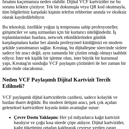
fırsatını kaçırmanıza neden olabilir. Dijital VCF kartvizitler ise bu
sorunu kökten çözüyor. Tek bir dokunuşla veya QR kod okutmayla,
tüm bilgileriniz karşıdaki kişinin telefon rehberine anında ve eksiksiz
olarak kaydedilebiliyor.
Bu teknoloji, özellikle yoğun iş temposuna sahip profesyoneller,
girişimciler ve satış uzmanları için bir kurtarıcı niteliğindedir. İş
toplantılarından fuarlara, network etkinliklerinden günlük
karşılaşmalara kadar her alanda profesyonel kimliğinizi en modern
şekilde yansıtmanızı sağlar. Kreatag, bu dijitalleşme sürecinde sizlere
sadece bir aracı değil, aynı zamanda bir çözüm ortağı olmayı taahhüt
ediyor. İster tek kişilik bir işletme olun, ister büyük bir kurumsal
yapı, Kreatag'ın sunduğu VCF paylaşım çözümleri ile her zaman bir
adım önde olacaksınız.
Neden VCF Paylaşımlı Dijital Kartvizit Tercih
Edilmeli?
VCF paylaşımlı dijital kartvizitlerin cazibesi, sadece kolaylık ve
hızdan ibaret değildir. Bu modern iletişim aracı, pek çok açıdan
geleneksel kartvizitlere kıyasla üstün avantajlar sunar:
Çevre Dostu Yaklaşım:
Her yıl milyarlarca kağıt kartvizit
basılıyor ve çoğu kısa sürede çöpe atılıyor. Dijital kartvizitler,
kağıt tüketimini ortadan kaldırarak çevreye verilen zararı