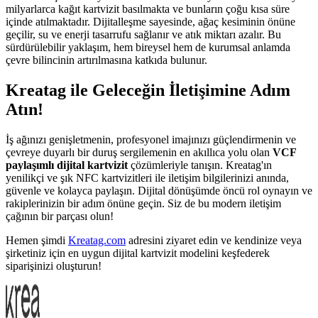
milyarlarca kağıt kartvizit basılmakta ve bunların çoğu kısa süre
içinde atılmaktadır. Dijitalleşme sayesinde, ağaç kesiminin önüne
geçilir, su ve enerji tasarrufu sağlanır ve atık miktarı azalır. Bu
sürdürülebilir yaklaşım, hem bireysel hem de kurumsal anlamda
çevre bilincinin artırılmasına katkıda bulunur.
Kreatag ile Geleceğin İletişimine Adım
Atın!
İş ağınızı genişletmenin, profesyonel imajınızı güçlendirmenin ve
çevreye duyarlı bir duruş sergilemenin en akıllıca yolu olan
VCF
paylaşımlı dijital kartvizit
çözümleriyle tanışın. Kreatag'ın
yenilikçi ve şık NFC kartvizitleri ile iletişim bilgilerinizi anında,
güvenle ve kolayca paylaşın. Dijital dönüşümde öncü rol oynayın ve
rakiplerinizin bir adım önüne geçin. Siz de bu modern iletişim
çağının bir parçası olun!
Hemen şimdi
Kreatag.com
adresini ziyaret edin ve kendinize veya
şirketiniz için en uygun dijital kartvizit modelini keşfederek
siparişinizi oluşturun!