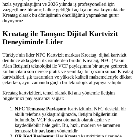
hızla yaygınlaştığını ve 2026 yılında iş profesyonelleri için
vazgeçilmez bir araç haline geldiğini açıkça ortaya koymaktadır.
Kreatag olarak bu dönüşümün öncülüğünü yapmaktan gurur
duyuyoruz.
Kreatag ile Tanışın: Dijital Kartvizit
Deneyiminde Lider
Türkiye'nin lider NFC Kartvizit markası Kreatag, dijital kartvizit
denilince akla gelen ilk isimlerden biridir. Kreatag, NFC (Yakın
Alan İletişimi) teknolojisi ile VCF paylaşımını bir araya getirerek,
kullanıcılara son derece pratik ve yenilikçi bir çözüm sunar. Kreatag
kartvizitleri, şık tasarımları ve yüksek kaliteli malzemeleriyle dikkat
çekerken, aynı zamanda güçlü bir teknolojik altyapıya sahiptir.
Kreatag kartvizitleri, temel olarak iki ana yöntemle iletişim
bilgilerinizi paylaşmanızı sağlar:
NFC Temassız Paylaşım:
Kartvizitinizi NFC destekli bir
akıllı telefona yaklaştırdığınızda, iletişim bilgilerinizin
bulunduğu VCF dosyası otomatik olarak açılır ve
kaydedilebilir hale gelir. Bu, hızlı, modern ve tamamen
temassız bir paylaşım yöntemidir.
QR Kod Paylaşımı:
Her Kreatag kartvizitinin üzerinde,