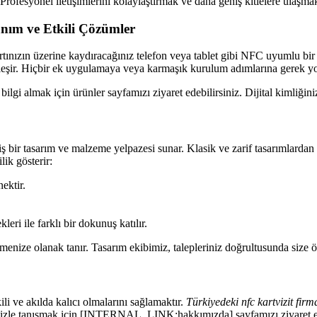
Profesyonel iletişimlerini kolaylaştırmak ve daha geniş kitlelere ulaşma
anım ve Etkili Çözümler
ınızın üzerine kaydıracağınız telefon veya tablet gibi NFC uyumlu bir cih
çekleşir. Hiçbir ek uygulamaya veya karmaşık kurulum adımlarına gerek yo
lgi almak için ürünler sayfamızı ziyaret edebilirsiniz. Dijital kimliğiniz
niş bir tasarım ve malzeme yelpazesi sunar. Klasik ve zarif tasarımlard
lik gösterir:
ektir.
ri ile farklı bir dokunuş katılır.
seçmenize olanak tanır. Tasarım ekibimiz, talepleriniz doğrultusunda size 
i ve akılda kalıcı olmalarını sağlamaktır.
Türkiyedeki nfc kartvizit firm
imizle tanışmak için [INTERNAL_LINK:hakkımızda] sayfamızı ziyaret ed