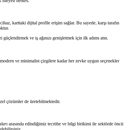
k isteyen herkes.
az, karttaki dijital profile erişim sağlar. Bu sayede, karşı tarafın
ktur.
i güçlendirmek ve iş ağınızı genişletmek için ilk adımı atın.
an modern ve minimalist çizgilere kadar her zevke uygun seçenekler
özel çözümler de üretebilmektedir.
aları
arasında edindiğimiz tecrübe ve bilgi birikimi ile sektörde öncü
ebilirsiniz.