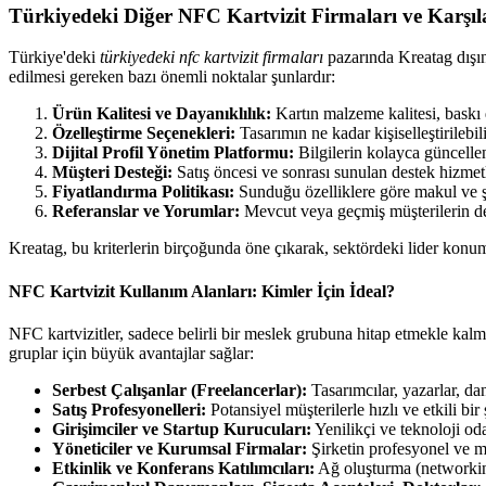
Türkiyedeki Diğer NFC Kartvizit Firmaları ve Karşıl
Türkiye'deki
türkiyedeki nfc kartvizit firmaları
pazarında Kreatag dışın
edilmesi gereken bazı önemli noktalar şunlardır:
Ürün Kalitesi ve Dayanıklılık:
Kartın malzeme kalitesi, baskı 
Özelleştirme Seçenekleri:
Tasarımın ne kadar kişiselleştirileb
Dijital Profil Yönetim Platformu:
Bilgilerin kolayca güncellen
Müşteri Desteği:
Satış öncesi ve sonrası sunulan destek hizmetle
Fiyatlandırma Politikası:
Sunduğu özelliklere göre makul ve şe
Referanslar ve Yorumlar:
Mevcut veya geçmiş müşterilerin de
Kreatag, bu kriterlerin birçoğunda öne çıkarak, sektördeki lider konum
NFC Kartvizit Kullanım Alanları: Kimler İçin İdeal?
NFC kartvizitler, sadece belirli bir meslek grubuna hitap etmekle kalma
gruplar için büyük avantajlar sağlar:
Serbest Çalışanlar (Freelancerlar):
Tasarımcılar, yazarlar, dan
Satış Profesyonelleri:
Potansiyel müşterilerle hızlı ve etkili bir 
Girişimciler ve Startup Kurucuları:
Yenilikçi ve teknoloji oda
Yöneticiler ve Kurumsal Firmalar:
Şirketin profesyonel ve m
Etkinlik ve Konferans Katılımcıları:
Ağ oluşturma (networking)