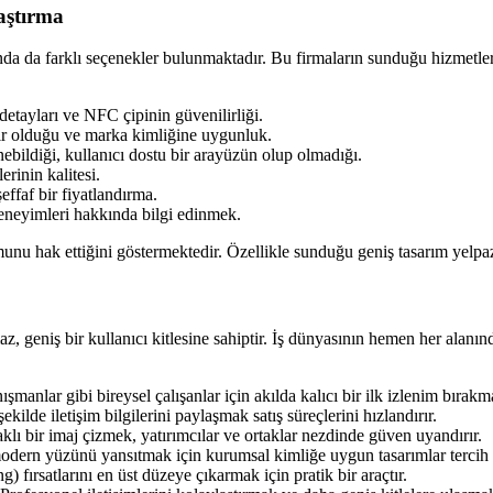
aştırma
da da farklı seçenekler bulunmaktadır. Bu firmaların sunduğu hizmetler v
detayları ve NFC çipinin güvenilirliği.
ilir olduğu ve marka kimliğine uygunluk.
ebildiği, kullanıcı dostu bir arayüzün olup olmadığı.
rinin kalitesi.
ffaf bir fiyatlandırma.
neyimleri hakkında bilgi edinmek.
unu hak ettiğini göstermektedir. Özellikle sunduğu geniş tasarım yelpaze
z, geniş bir kullanıcı kitlesine sahiptir. İş dünyasının hemen her alanın
ışmanlar gibi bireysel çalışanlar için akılda kalıcı bir ilk izlenim bırak
şekilde iletişim bilgilerini paylaşmak satış süreçlerini hızlandırır.
klı bir imaj çizmek, yatırımcılar ve ortaklar nezdinde güven uyandırır.
odern yüzünü yansıtmak için kurumsal kimliğe uygun tasarımlar tercih e
 fırsatlarını en üst düzeye çıkarmak için pratik bir araçtır.