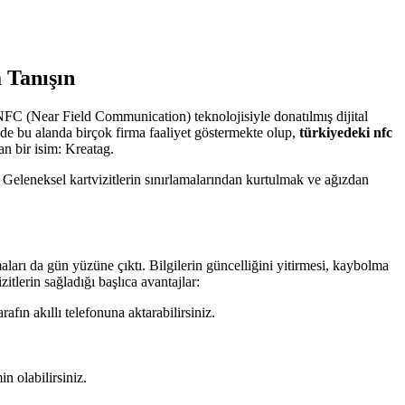
 Tanışın
e NFC (Near Field Communication) teknolojisiyle donatılmış dijital
e de bu alanda birçok firma faaliyet göstermekte olup,
türkiyedeki nfc
an bir isim: Kreatag.
r. Geleneksel kartvizitlerin sınırlamalarından kurtulmak ve ağızdan
maları da gün yüzüne çıktı. Bilgilerin güncelliğini yitirmesi, kaybolma
itlerin sağladığı başlıca avantajlar:
afın akıllı telefonuna aktarabilirsiniz.
n olabilirsiniz.