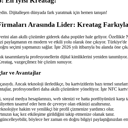
: En İyisi Kreatag!
edin. Dijitalleşen dünyada fark yaratmak için hemen tanışın!
Firmaları Arasında Lider: Kreatag Farkıyla
yerini alan akıllı çözümler giderek daha popüler hale geliyor. Özellikl
inizi paylaşmanın en modern ve etkili yolu olarak öne çıkıyor. Türkiye'd
oğru seçimi yapmanızı sağlar. İşte 2026 yılı itibarıyla bu alanda öne çık
ık tasarımlarıyla profesyonellerin dijital kimliklerini yeniden tanımlıyo
 Kreatag, vazgeçilmez bir çözüm sunuyor.
lar ve Avantajlar
asıydı. Ancak teknoloji ilerledikçe, bu kartvizitlerin bazı temel sınırla
tajlar, profesyonelleri daha akıllı çözümlere yöneltiyor. İşte NFC kartviz
i, sosyal medya hesaplarınızı, web sitenizi ve hatta portföyünüzü karşı tar
yetten tasarruf eder hem de çevreye olan etkinizi azaltırsınız.
eknolojiye hakim ve yenilikçi bir profil çizmenize yardımcı olur.
ınızın kaç kez etkileşime girildiğini takip etmenize olanak tanır.
güncelleyebilir, böylece her zaman en doğru bilgiyi paylaştığınızdan emi