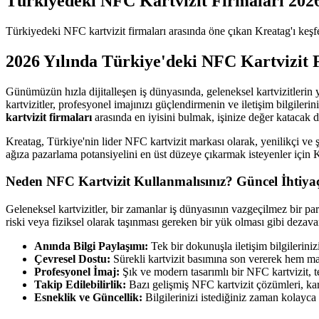
Türkiyedeki NFC Kartvizit Firmaları 2026
Türkiyedeki NFC kartvizit firmaları arasında öne çıkan Kreatag'ı keşf
2026 Yılında Türkiye'deki NFC Kartvizit 
Günümüzün hızla dijitalleşen iş dünyasında, geleneksel kartvizitlerin 
kartvizitler, profesyonel imajınızı güçlendirmenin ve iletişim bilgiler
kartvizit firmaları
arasında en iyisini bulmak, işinize değer katacak d
Kreatag, Türkiye'nin lider NFC kartvizit markası olarak, yenilikçi ve ş
ağıza pazarlama potansiyelini en üst düzeye çıkarmak isteyenler için
Neden NFC Kartvizit Kullanmalısınız? Güncel İhtiyaç
Geleneksel kartvizitler, bir zamanlar iş dünyasının vazgeçilmez bir parç
riski veya fiziksel olarak taşınması gereken bir yük olması gibi dezavan
Anında Bilgi Paylaşımı:
Tek bir dokunuşla iletişim bilgileriniz
Çevresel Dostu:
Sürekli kartvizit basımına son vererek hem mali
Profesyonel İmaj:
Şık ve modern tasarımlı bir NFC kartvizit, t
Takip Edilebilirlik:
Bazı gelişmiş NFC kartvizit çözümleri, kart
Esneklik ve Güncellik:
Bilgilerinizi istediğiniz zaman kolayca 