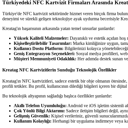
Türkiyedeki NFC Kartvizit Firmaları Arasında Kreat
Türkiye'de NFC kartvizit sektöründe hizmet veren birçok firma bulunma
deneyimi ve sürekli gelişen teknolojiye ayak uydurma becerisiyle Kreat
Kreatag'ın başarısının arkasında yatan temel unsurlar şunlardır:
Yüksek Kaliteli Malzemeler:
Dayanıklı ve estetik açıdan hoş m
Kişiselleştirilebilir Tasarımlar:
Marka kimliğinize uygun, tama
Kullanıcı Dostu Platform:
Bilgilerinizi kolayca yönetebileceğin
Geniş Entegrasyon Seçenekleri:
Sosyal medya profilleri, web s
Müşteri Memnuniyeti Odaklılık:
Her adımda destek sunan ve 
Kreatag NFC Kartvizitlerin Sunduğu Teknolojik Özellikler
Kreatag'ın NFC kartvizitleri, sadece estetik bir obje olmanın ötesinde,
profili tetikler. Bu profil, kullanıcının dilediği bilgileri içeren bir dijita
Bu teknolojik altyapının sağladığı başlıca özellikler şunlardır:
Akıllı Telefon Uyumluluğu:
Android ve iOS işletim sistemli ak
Çok Yönlü Bilgi Aktarımı:
Sadece iletişim bilgileri değil, ay
Gelişmiş Güvenlik:
Kişisel verileriniz, güvenli sunucularımızda
Kullanım Kolaylığı:
Herhangi bir uygulama indirmeye veya karm