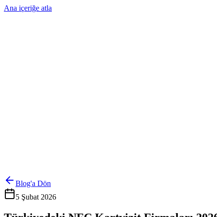
Ana içeriğe atla
Ürünler
Çözümler
Hakkımızda
Kurumsal Sipariş
Referanslar
İletişim
Kartlarını Yönet
Giriş Yap
Blog'a Dön
5 Şubat 2026