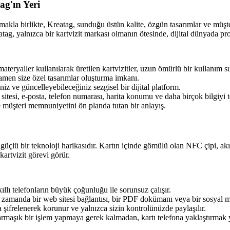
ag'ın Yeri
kla birlikte, Kreatag, sunduğu üstün kalite, özgün tasarımlar ve müşteri
ag, yalnızca bir kartvizit markası olmanın ötesinde, dijital dünyada pro
ateryaller kullanılarak üretilen kartvizitler, uzun ömürlü bir kullanım s
men size özel tasarımlar oluşturma imkanı.
iz ve güncelleyebileceğiniz sezgisel bir dijital platform.
itesi, e-posta, telefon numarası, harita konumu ve daha birçok bilgiyi t
müşteri memnuniyetini ön planda tutan bir anlayış.
 güçlü bir teknoloji harikasıdır. Kartın içinde gömülü olan NFC çipi, akıl
l kartvizit görevi görür.
ıllı telefonların büyük çoğunluğu ile sorunsuz çalışır.
nı zamanda bir web sitesi bağlantısı, bir PDF dokümanı veya bir sosyal me
 şifrelenerek korunur ve yalnızca sizin kontrolünüzde paylaşılır.
aşık bir işlem yapmaya gerek kalmadan, kartı telefona yaklaştırmak ye