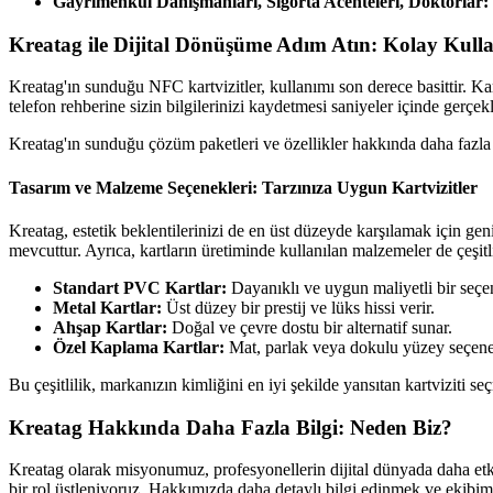
Gayrimenkul Danışmanları, Sigorta Acenteleri, Doktorlar:
Kreatag ile Dijital Dönüşüme Adım Atın: Kolay Kull
Kreatag'ın sunduğu NFC kartvizitler, kullanımı son derece basittir. Kart
telefon rehberine sizin bilgilerinizi kaydetmesi saniyeler içinde ger
Kreatag'ın sunduğu çözüm paketleri ve özellikler hakkında daha fazla bi
Tasarım ve Malzeme Seçenekleri: Tarzınıza Uygun Kartvizitler
Kreatag, estetik beklentilerinizi de en üst düzeyde karşılamak için ge
mevcuttur. Ayrıca, kartların üretiminde kullanılan malzemeler de çeşitli
Standart PVC Kartlar:
Dayanıklı ve uygun maliyetli bir seçen
Metal Kartlar:
Üst düzey bir prestij ve lüks hissi verir.
Ahşap Kartlar:
Doğal ve çevre dostu bir alternatif sunar.
Özel Kaplama Kartlar:
Mat, parlak veya dokulu yüzey seçenekle
Bu çeşitlilik, markanızın kimliğini en iyi şekilde yansıtan kartviziti 
Kreatag Hakkında Daha Fazla Bilgi: Neden Biz?
Kreatag olarak misyonumuz, profesyonellerin dijital dünyada daha etkil
bir rol üstleniyoruz. Hakkımızda daha detaylı bilgi edinmek ve ekib