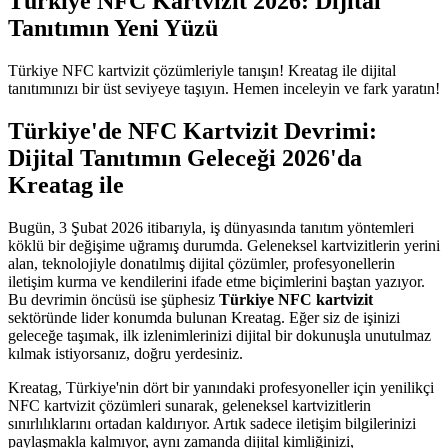
Türkiye NFC Kartvizit 2026: Dijital
Tanıtımın Yeni Yüzü
Türkiye NFC kartvizit çözümleriyle tanışın! Kreatag ile dijital
tanıtımınızı bir üst seviyeye taşıyın. Hemen inceleyin ve fark yaratın!
Türkiye'de NFC Kartvizit Devrimi:
Dijital Tanıtımın Geleceği 2026'da
Kreatag ile
Bugün, 3 Şubat 2026 itibarıyla, iş dünyasında tanıtım yöntemleri
köklü bir değişime uğramış durumda. Geleneksel kartvizitlerin yerini
alan, teknolojiyle donatılmış dijital çözümler, profesyonellerin
iletişim kurma ve kendilerini ifade etme biçimlerini baştan yazıyor.
Bu devrimin öncüsü ise şüphesiz
Türkiye NFC kartvizit
sektöründe lider konumda bulunan Kreatag. Eğer siz de işinizi
geleceğe taşımak, ilk izlenimlerinizi dijital bir dokunuşla unutulmaz
kılmak istiyorsanız, doğru yerdesiniz.
Kreatag, Türkiye'nin dört bir yanındaki profesyoneller için yenilikçi
NFC kartvizit çözümleri sunarak, geleneksel kartvizitlerin
sınırlılıklarını ortadan kaldırıyor. Artık sadece iletişim bilgilerinizi
paylaşmakla kalmıyor, aynı zamanda dijital kimliğinizi,