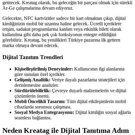
getirecek. Kreatag olarak, bu geleceğin bir parçası olmak için sürekli
Ar-Ge çalışmalarına devam ediyoruz.
Gelecekte, NFC kartvizitler sadece bir kart olmaktan çıkıp, dijital
kimliğinizin mobil bir uzantısı haline gelecek. Ücretli içeriklere
erişim, sadakat programlarına katılım veya etkinlik bileti olarak
kullanılma gibi daha pek çok fonksiyonun entegre edildiğini
görebiliriz. Kreatag, bu yenilikleri Türkiye pazarına ilk getiren
marka olmaya devam edecek.
Dijital Tanıtım Trendleri
Kişiselleştirilmiş Deneyimler:
Kullanıcının ilgi alanlarına
göre sunulan özel içerikler.
Gelişmiş Analitik:
Veriye dayalı pazarlama stratejileri için
derinlemesine analizler.
Sürdürülebilirlik:
Çevreye duyarlı malzemelerin ve dijital
çözümlerin önemi.
Mobil Öncelikli Tasarım:
Tüm dijital etkileşimlerin mobil
cihazlarda sorunsuz çalışması.
Sosyal Medya Entegrasyonu:
Dijital kimliğin sosyal ağlarla
seamless bağlantısı.
Neden Kreatag ile Dijital Tanıtıma Adım