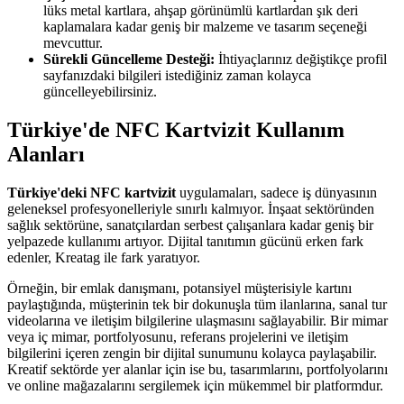
lüks metal kartlara, ahşap görünümlü kartlardan şık deri
kaplamalara kadar geniş bir malzeme ve tasarım seçeneği
mevcuttur.
Sürekli Güncelleme Desteği:
İhtiyaçlarınız değiştikçe profil
sayfanızdaki bilgileri istediğiniz zaman kolayca
güncelleyebilirsiniz.
Türkiye'de NFC Kartvizit Kullanım
Alanları
Türkiye'deki NFC kartvizit
uygulamaları, sadece iş dünyasının
geleneksel profesyonelleriyle sınırlı kalmıyor. İnşaat sektöründen
sağlık sektörüne, sanatçılardan serbest çalışanlara kadar geniş bir
yelpazede kullanımı artıyor. Dijital tanıtımın gücünü erken fark
edenler, Kreatag ile fark yaratıyor.
Örneğin, bir emlak danışmanı, potansiyel müşterisiyle kartını
paylaştığında, müşterinin tek bir dokunuşla tüm ilanlarına, sanal tur
videolarına ve iletişim bilgilerine ulaşmasını sağlayabilir. Bir mimar
veya iç mimar, portfolyosunu, referans projelerini ve iletişim
bilgilerini içeren zengin bir dijital sunumunu kolayca paylaşabilir.
Kreatif sektörde yer alanlar için ise bu, tasarımlarını, portfolyolarını
ve online mağazalarını sergilemek için mükemmel bir platformdur.