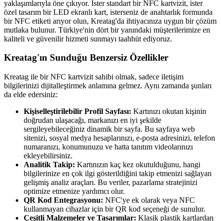
yaklaşımlarıyla öne çıkıyor. İster standart bir NFC kartvizit, ister
özel tasarım bir LED ekranlı kart, isterseniz de anahtarlık formunda
bir NFC etiketi arıyor olun, Kreatag'da ihtiyacınıza uygun bir çözüm
mutlaka bulunur. Türkiye'nin dört bir yanındaki müşterilerimize en
kaliteli ve güvenilir hizmeti sunmayı taahhüt ediyoruz.
Kreatag'ın Sunduğu Benzersiz Özellikler
Kreatag ile bir NFC kartvizit sahibi olmak, sadece iletişim
bilgilerinizi dijitalleştirmek anlamına gelmez. Aynı zamanda şunları
da elde edersiniz:
Kişiselleştirilebilir Profil Sayfası:
Kartınızı okutan kişinin
doğrudan ulaşacağı, markanızı en iyi şekilde
sergileyebileceğiniz dinamik bir sayfa. Bu sayfaya web
sitenizi, sosyal medya hesaplarınızı, e-posta adresinizi, telefon
numaranızı, konumunuzu ve hatta tanıtım videolarınızı
ekleyebilirsiniz.
Analitik Takip:
Kartınızın kaç kez okutulduğunu, hangi
bilgilerinize en çok ilgi gösterildiğini takip etmenizi sağlayan
gelişmiş analiz araçları. Bu veriler, pazarlama stratejinizi
optimize etmenize yardımcı olur.
QR Kod Entegrasyonu:
NFC'ye ek olarak veya NFC
kullanmayan cihazlar için bir QR kod seçeneği de sunulur.
Çeşitli Malzemeler ve Tasarımlar:
Klasik plastik kartlardan