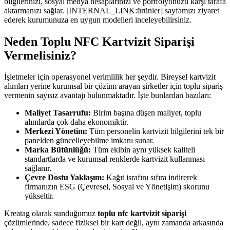
bilgilerinizi, sosyal medya hesaplarınızı ve portfolyonuzu karşı tarafa
aktarmanızı sağlar. [INTERNAL_LINK:ürünler] sayfamızı ziyaret
ederek kurumunuza en uygun modelleri inceleyebilirsiniz.
Neden Toplu NFC Kartvizit Siparişi
Vermelisiniz?
İşletmeler için operasyonel verimlilik her şeydir. Bireysel kartvizit
alımları yerine kurumsal bir çözüm arayan şirketler için toplu sipariş
vermenin sayısız avantajı bulunmaktadır. İşte bunlardan bazıları:
Maliyet Tasarrufu:
Birim başına düşen maliyet, toplu
alımlarda çok daha ekonomiktir.
Merkezi Yönetim:
Tüm personelin kartvizit bilgilerini tek bir
panelden güncelleyebilme imkanı sunar.
Marka Bütünlüğü:
Tüm ekibin aynı yüksek kaliteli
standartlarda ve kurumsal renklerde kartvizit kullanması
sağlanır.
Çevre Dostu Yaklaşım:
Kağıt israfını sıfıra indirerek
firmanızın ESG (Çevresel, Sosyal ve Yönetişim) skorunu
yükseltir.
Kreatag olarak sunduğumuz
toplu nfc kartvizit siparişi
çözümlerinde, sadece fiziksel bir kart değil, aynı zamanda arkasında