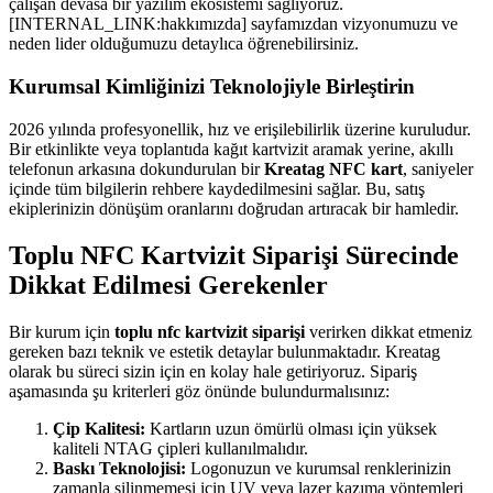
çalışan devasa bir yazılım ekosistemi sağlıyoruz.
[INTERNAL_LINK:hakkımızda] sayfamızdan vizyonumuzu ve
neden lider olduğumuzu detaylıca öğrenebilirsiniz.
Kurumsal Kimliğinizi Teknolojiyle Birleştirin
2026 yılında profesyonellik, hız ve erişilebilirlik üzerine kuruludur.
Bir etkinlikte veya toplantıda kağıt kartvizit aramak yerine, akıllı
telefonun arkasına dokundurulan bir
Kreatag NFC kart
, saniyeler
içinde tüm bilgilerin rehbere kaydedilmesini sağlar. Bu, satış
ekiplerinizin dönüşüm oranlarını doğrudan artıracak bir hamledir.
Toplu NFC Kartvizit Siparişi Sürecinde
Dikkat Edilmesi Gerekenler
Bir kurum için
toplu nfc kartvizit siparişi
verirken dikkat etmeniz
gereken bazı teknik ve estetik detaylar bulunmaktadır. Kreatag
olarak bu süreci sizin için en kolay hale getiriyoruz. Sipariş
aşamasında şu kriterleri göz önünde bulundurmalısınız:
Çip Kalitesi:
Kartların uzun ömürlü olması için yüksek
kaliteli NTAG çipleri kullanılmalıdır.
Baskı Teknolojisi:
Logonuzun ve kurumsal renklerinizin
zamanla silinmemesi için UV veya lazer kazıma yöntemleri