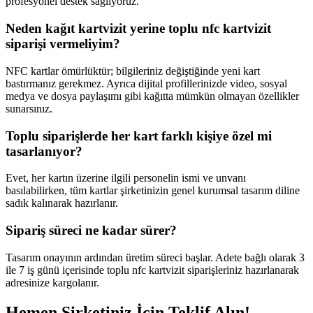
profesyonel destek sağlıyoruz.
Neden kağıt kartvizit yerine toplu nfc kartvizit
siparişi vermeliyim?
NFC kartlar ömürlüktür; bilgileriniz değiştiğinde yeni kart
bastırmanız gerekmez. Ayrıca dijital profillerinizde video, sosyal
medya ve dosya paylaşımı gibi kağıtta mümkün olmayan özellikler
sunarsınız.
Toplu siparişlerde her kart farklı kişiye özel mi
tasarlanıyor?
Evet, her kartın üzerine ilgili personelin ismi ve unvanı
basılabilirken, tüm kartlar şirketinizin genel kurumsal tasarım diline
sadık kalınarak hazırlanır.
Sipariş süreci ne kadar sürer?
Tasarım onayının ardından üretim süreci başlar. Adete bağlı olarak 3
ile 7 iş günü içerisinde toplu nfc kartvizit siparişleriniz hazırlanarak
adresinize kargolanır.
Hemen Şirketiniz İçin Teklif Alın!