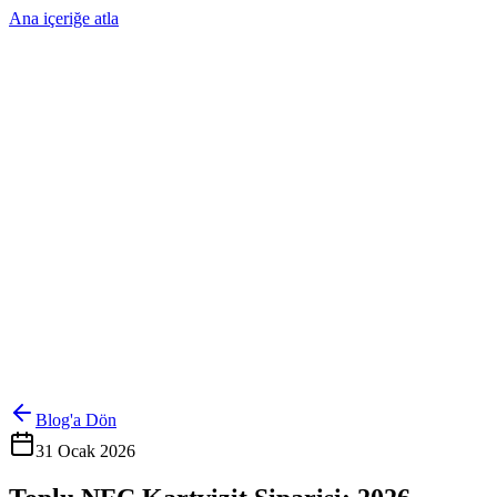
Ana içeriğe atla
Ürünler
Çözümler
Hakkımızda
Kurumsal Sipariş
Referanslar
İletişim
Kartlarını Yönet
Giriş Yap
Blog'a Dön
31 Ocak 2026