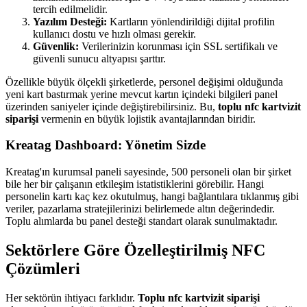
tercih edilmelidir.
Yazılım Desteği:
Kartların yönlendirildiği dijital profilin
kullanıcı dostu ve hızlı olması gerekir.
Güvenlik:
Verilerinizin korunması için SSL sertifikalı ve
güvenli sunucu altyapısı şarttır.
Özellikle büyük ölçekli şirketlerde, personel değişimi olduğunda
yeni kart bastırmak yerine mevcut kartın içindeki bilgileri panel
üzerinden saniyeler içinde değiştirebilirsiniz. Bu,
toplu nfc kartvizit
siparişi
vermenin en büyük lojistik avantajlarından biridir.
Kreatag Dashboard: Yönetim Sizde
Kreatag'ın kurumsal paneli sayesinde, 500 personeli olan bir şirket
bile her bir çalışanın etkileşim istatistiklerini görebilir. Hangi
personelin kartı kaç kez okutulmuş, hangi bağlantılara tıklanmış gibi
veriler, pazarlama stratejilerinizi belirlemede altın değerindedir.
Toplu alımlarda bu panel desteği standart olarak sunulmaktadır.
Sektörlere Göre Özelleştirilmiş NFC
Çözümleri
Her sektörün ihtiyacı farklıdır.
Toplu nfc kartvizit siparişi