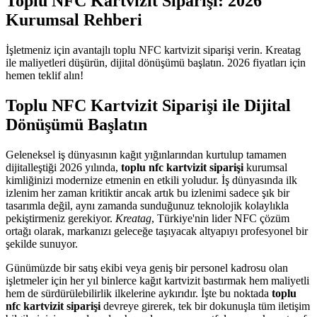
Toplu NFC Kartvizit Siparişi: 2026
Kurumsal Rehberi
İşletmeniz için avantajlı toplu NFC kartvizit siparişi verin. Kreatag
ile maliyetleri düşürün, dijital dönüşümü başlatın. 2026 fiyatları için
hemen teklif alın!
Toplu NFC Kartvizit Siparişi ile Dijital
Dönüşümü Başlatın
Geleneksel iş dünyasının kağıt yığınlarından kurtulup tamamen
dijitalleştiği 2026 yılında,
toplu nfc kartvizit siparişi
kurumsal
kimliğinizi modernize etmenin en etkili yoludur. İş dünyasında ilk
izlenim her zaman kritiktir ancak artık bu izlenimi sadece şık bir
tasarımla değil, aynı zamanda sunduğunuz teknolojik kolaylıkla
pekiştirmeniz gerekiyor.
Kreatag
, Türkiye'nin lider NFC çözüm
ortağı olarak, markanızı geleceğe taşıyacak altyapıyı profesyonel bir
şekilde sunuyor.
Günümüzde bir satış ekibi veya geniş bir personel kadrosu olan
işletmeler için her yıl binlerce kağıt kartvizit bastırmak hem maliyetli
hem de sürdürülebilirlik ilkelerine aykırıdır. İşte bu noktada
toplu
nfc kartvizit siparişi
devreye girerek, tek bir dokunuşla tüm iletişim