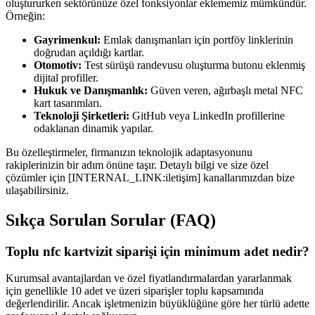
oluştururken sektörünüze özel fonksiyonlar eklememiz mümkündür.
Örneğin:
Gayrimenkul:
Emlak danışmanları için portföy linklerinin
doğrudan açıldığı kartlar.
Otomotiv:
Test sürüşü randevusu oluşturma butonu eklenmiş
dijital profiller.
Hukuk ve Danışmanlık:
Güven veren, ağırbaşlı metal NFC
kart tasarımları.
Teknoloji Şirketleri:
GitHub veya LinkedIn profillerine
odaklanan dinamik yapılar.
Bu özelleştirmeler, firmanızın teknolojik adaptasyonunu
rakiplerinizin bir adım önüne taşır. Detaylı bilgi ve size özel
çözümler için [INTERNAL_LINK:iletişim] kanallarımızdan bize
ulaşabilirsiniz.
Sıkça Sorulan Sorular (FAQ)
Toplu nfc kartvizit siparişi için minimum adet nedir?
Kurumsal avantajlardan ve özel fiyatlandırmalardan yararlanmak
için genellikle 10 adet ve üzeri siparişler toplu kapsamında
değerlendirilir. Ancak işletmenizin büyüklüğüne göre her türlü adette