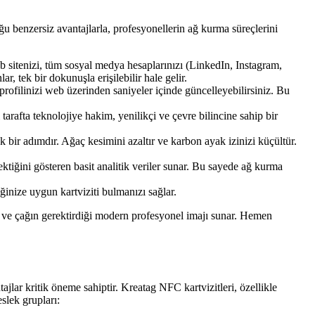
u benzersiz avantajlarla, profesyonellerin ağ kurma süreçlerini
eb sitenizi, tüm sosyal medya hesaplarınızı (LinkedIn, Instagram,
, tek bir dokunuşla erişilebilir hale gelir.
rofilinizi web üzerinden saniyeler içinde güncelleyebilirsiniz. Bu
 tarafta teknolojiye hakim, yenilikçi ve çevre bilincine sahip bir
 bir adımdır. Ağaç kesimini azaltır ve karbon ayak izinizi küçültür.
ektiğini gösteren basit analitik veriler sunar. Bu sayede ağ kurma
inize uygun kartviziti bulmanızı sağlar.
tırır ve çağın gerektirdiği modern profesyonel imajı sunar. Hemen
jlar kritik öneme sahiptir. Kreatag NFC kartvizitleri, özellikle
slek grupları: