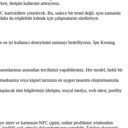
en, iletişim kalitesini artırıyoruz.
FC kartvizitlere yönelecek. Bu, sadece bir trend değil, aynı zamanda
daha da erişilebilir kılmak için çalışmalarını sürdürüyor.
 en iyi kullanıcı deneyimini sunmayı hedefliyoruz. İşte Kreatag
ımlarımız arasından tercihinizi yapabilirsiniz. Her model, farklı bir
, markanıza veya kişisel tarzınıza en uygun tasarımı oluşturmanızda
laşılacak tüm bilgilerinizi (iletişim, sosyal medya, web sitesi, portföy
niye sürer ve kartınızın NFC çipini, online profilinize yönlendirir.
FC özelliği açık olmalı) dokundurmanız yeterlidir. Telefon ekranında