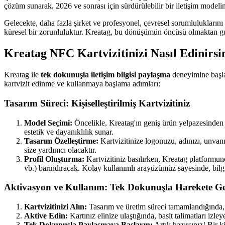
çözüm sunarak, 2026 ve sonrası için sürdürülebilir bir iletişim modelini 
Gelecekte, daha fazla şirket ve profesyonel, çevresel sorumlulukların
küresel bir zorunluluktur. Kreatag, bu dönüşümün öncüsü olmaktan 
Kreatag NFC Kartvizitinizi Nasıl Edinirsi
Kreatag ile
tek dokunuşla iletişim bilgisi paylaşma
deneyimine başlam
kartvizit edinme ve kullanmaya başlama adımları:
Tasarım Süreci: Kişiselleştirilmiş Kartvizitiniz
Model Seçimi:
Öncelikle, Kreatag'ın geniş ürün yelpazesinden s
estetik ve dayanıklılık sunar.
Tasarım Özelleştirme:
Kartvizitinize logonuzu, adınızı, unvanı
size yardımcı olacaktır.
Profil Oluşturma:
Kartvizitiniz basılırken, Kreatag platformunda
vb.) barındıracak. Kolay kullanımlı arayüzümüz sayesinde, bilgile
Aktivasyon ve Kullanım: Tek Dokunuşla Harekete G
Kartvizitinizi Alın:
Tasarım ve üretim süreci tamamlandığında, K
Aktive Edin:
Kartınız elinize ulaştığında, basit talimatları izle
Tek Dokunuşla Paylaşmaya Başlayın:
Artık hazırsınız! Bir k