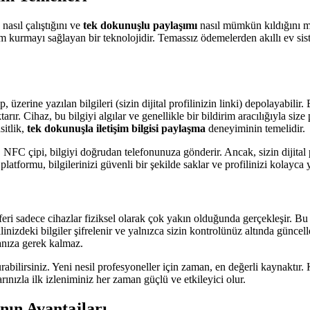
nasıl çalıştığını ve
tek dokunuşlu paylaşımı
nasıl mümkün kıldığını mer
im kurmayı sağlayan bir teknolojidir. Temassız ödemelerden akıllı ev s
üzerine yazılan bilgileri (sizin dijital profilinizin linki) depolayabilir
aktarır. Cihaz, bu bilgiyi algılar ve genellikle bir bildirim aracılığıyla s
sitlik,
tek dokunuşla iletişim bilgisi paylaşma
deneyiminin temelidir.
 NFC çipi, bilgiyi doğrudan telefonunuza gönderir. Ancak, sizin dijital p
 platformu, bilgilerinizi güvenli bir şekilde saklar ve profilinizi kolayca
eri sadece cihazlar fiziksel olarak çok yakın olduğunda gerçekleşir. Bu 
inizdeki bilgiler şifrelenir ve yalnızca sizin kontrolünüz altında günce
manıza gerek kalmaz.
kurabilirsiniz. Yeni nesil profesyoneller için zaman, en değerli kaynaktı
rınızla ilk izleniminiz her zaman güçlü ve etkileyici olur.
nın Avantajları