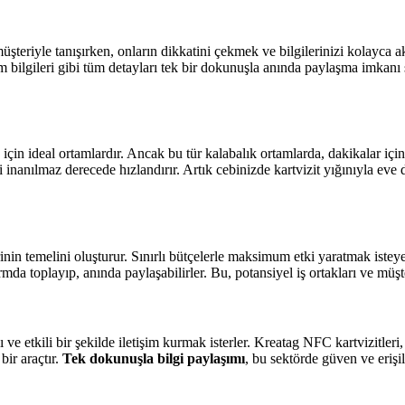
üşteriyle tanışırken, onların dikkatini çekmek ve bilgilerinizi kolayca a
şim bilgileri gibi tüm detayları tek bir dokunuşla anında paylaşma imkanı 
için ideal ortamlardır. Ancak bu tür kalabalık ortamlarda, dakikalar için
 inanılmaz derecede hızlandırır. Artık cebinizde kartvizit yığınıyla eve 
rinin temelini oluşturur. Sınırlı bütçelerle maksimum etki yaratmak istey
ormda toplayıp, anında paylaşabilirler. Bu, potansiyel iş ortakları ve müşte
 ve etkili bir şekilde iletişim kurmak isterler. Kreatag NFC kartvizitleri,
ir araçtır.
Tek dokunuşla bilgi paylaşımı
, bu sektörde güven ve erişileb