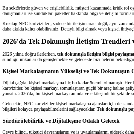
Bu sektörlerde güven ve erişilebilirlik, müşteri kazanmada kritik rol oy
danışmanları ise sundukları paketler hakkında bilgi ve iletişim formların
Kreatag NFC kartvizitleri, sadece bir iletişim aracı değil, aynı zamanda
daha akılda kalıcı olabilirsiniz. Detaylı bilgi almak veya kişisel ih
2026'da Tek Dokunuşlu İletişim Trendleri
2026 yılına doğru ilerlerken,
tek dokunuşla iletişim bilgisi paylaşm
sunduğu imkanlar da genişlemekte ve gelecekte bizi nelerin beklediğin
Kişisel Markalaşmanın Yükselişi ve Tek Dokunuşun
Dijital çağda, kişisel markalaşma hiç bu kadar önemli olmamıştı. Her b
kartvizitler, bu kişisel markayı somutlaştıran güçlü bir araç haline gel
yansıtır. 2026'da, bu kişisel markayı anında ve etkileşimli bir şekilde 
Gelecekte, NFC kartvizitler kişisel markalaşma ajansları için de standa
bilgileri kolayca paylaşabilmelerini sağlayacaklar.
Tek dokunuşlu pa
Sürdürülebilirlik ve Dijitalleşme Odaklı Gelecek
Çevre bilinci, tüketici davranışlarını ve iş uygulamalarını giderek daha