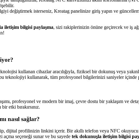
işebilir.
lgiyi değiştirmek isterseniz, Kreatag panelinize giriş yapın ve güncelleme
 iletişim bilgisi paylaşma
, sizi rakiplerinizin önüne geçirecek ve iş 
un!
liyor?
lojisi kullanan cihazlar aracılığıyla, fiziksel bir dokunuş veya yakınlaşt
bu teknolojiyi kullanarak, tüm profesyonel bilgilerinizi saniyeler içinde
aşımı, profesyonel ve modern bir imaj, çevre dostu bir yaklaşım ve detaylı
bir etki bırakırsınız.
mı nasıl sağlar?
dijital profilinizin linkini içerir. Bir akıllı telefon veya NFC okuyucu ö
inizi açma seçeneği sunar ve bu sayede
tek dokunuşla iletişim bilgisi p