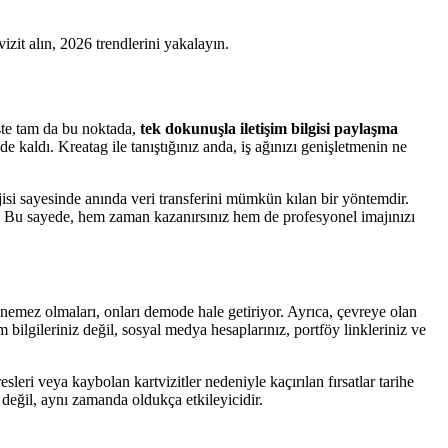
zit alın, 2026 trendlerini yakalayın.
İşte tam da bu noktada,
tek dokunuşla iletişim bilgisi paylaşma
e kaldı. Kreatag ile tanıştığınız anda, iş ağınızı genişletmenin ne
jisi sayesinde anında veri transferini mümkün kılan bir yöntemdir.
lar. Bu sayede, hem zaman kazanırsınız hem de profesyonel imajınızı
lenemez olmaları, onları demode hale getiriyor. Ayrıca, çevreye olan
m bilgileriniz değil, sosyal medya hesaplarınız, portföy linkleriniz ve
leri veya kaybolan kartvizitler nedeniyle kaçırılan fırsatlar tarihe
 değil, aynı zamanda oldukça etkileyicidir.