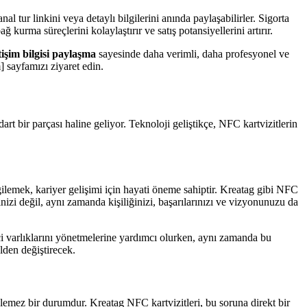
l tur linkini veya detaylı bilgilerini anında paylaşabilirler. Sigorta
 kurma süreçlerini kolaylaştırır ve satış potansiyellerini artırır.
tişim bilgisi paylaşma
sayesinde daha verimli, daha profesyonel ve
 sayfamızı ziyaret edin.
rt bir parçası haline geliyor. Teknoloji geliştikçe, NFC kartvizitlerin
gilemek, kariyer gelişimi için hayati öneme sahiptir. Kreatag gibi NFC
rinizi değil, aynı zamanda kişiliğinizi, başarılarınızı ve vizyonunuzu da
miçi varlıklarını yönetmelerine yardımcı olurken, aynı zamanda bu
lden değiştirecek.
ürülemez bir durumdur. Kreatag NFC kartvizitleri, bu soruna direkt bir