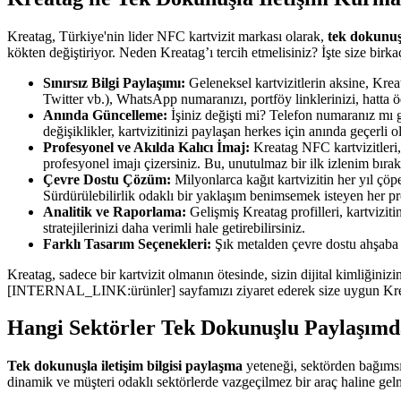
Kreatag, Türkiye'nin lider NFC kartvizit markası olarak,
tek dokunuşl
kökten değiştiriyor. Neden Kreatag’ı tercih etmelisiniz? İşte size birk
Sınırsız Bilgi Paylaşımı:
Geleneksel kartvizitlerin aksine, Krea
Twitter vb.), WhatsApp numaranızı, portföy linklerinizi, hatta öd
Anında Güncelleme:
İşiniz değişti mi? Telefon numaranız mı g
değişiklikler, kartvizitinizi paylaşan herkes için anında geçerli
Profesyonel ve Akılda Kalıcı İmaj:
Kreatag NFC kartvizitleri, m
profesyonel imajı çizersiniz. Bu, unutulmaz bir ilk izlenim bırak
Çevre Dostu Çözüm:
Milyonlarca kağıt kartvizitin her yıl çöp
Sürdürülebilirlik odaklı bir yaklaşım benimsemek isteyen her pro
Analitik ve Raporlama:
Gelişmiş Kreatag profilleri, kartvizit
stratejilerinizi daha verimli hale getirebilirsiniz.
Farklı Tasarım Seçenekleri:
Şık metalden çevre dostu ahşaba k
Kreatag, sadece bir kartvizit olmanın ötesinde, sizin dijital kimliğinizi
[INTERNAL_LINK:ürünler] sayfamızı ziyaret ederek size uygun Krea
Hangi Sektörler Tek Dokunuşlu Paylaşımd
Tek dokunuşla iletişim bilgisi paylaşma
yeteneği, sektörden bağımsız
dinamik ve müşteri odaklı sektörlerde vazgeçilmez bir araç haline gelm