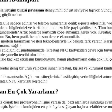
a iletişim bilgisi paylaşma
deneyimini bir üst seviyeye taşıyor. Sunduğ
aç güçlü neden:
tag ile sadece adınızı ve telefon numaranızı değil; e-posta adresinizi, w
eme bilgilerinizi ve harita konumunuzu bile paylaşabilirsiniz. Tüm bunlar
üncellendi? Artık binlerce kartviziti çöpe atmanıza gerek yok. Kreatag p
 olur. Bu, hem pratik hem de son derece ekonomiktir.
odern tasarımları ve ileri teknolojileriyle ilk bakışta fark yaratır. Karşı
manızı sağlar.
e atıldığını düşündüğümüzde, Kreatag NFC kartvizitleri çevre için büyük
fesyonelin tercihi olmalıdır.
inizle kaç kez etkileşim kurulduğunu, hangi platformların daha çok ilgi ç
adar geniş bir ürün yelpazesi sunan Kreatag, kişisel ve kurumsal kimliğ
n bir uzantısıdır. Ağ kurma süreçlerinizi basitleştirir, verimliliğinizi ar
tag NFC kartviziti keşfedin!
an En Çok Yararlanır?
 olarak her profesyonelin işine yarasa da, bazı alanlarda sunduğu avanta
iştir. İşte bu teknolojiden en çok fayda sağlayan başlıca sektörler ve me