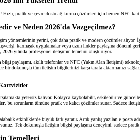
2026'nın Yükselen Trendi
! Hızlı, pratik ve çevre dostu ağ kurma çözümleri için hemen NFC kartvi
Nedir ve Neden 2026'da Vazgeçilmez?
işim yöntemlerinin yerini, çok daha pratik ve modern çözümler alıyor. 
 alışverişi, karmaşık uygulamalar veya uzun linkler paylaşma dönemi gerid
, 2026 yılında profesyonel iletişimin temelini oluşturuyor.
ilgi paylaşımı, akıllı telefonlar ve NFC (Yakın Alan İletişimi) teknolo
ece bir dokunuşla tüm iletişim bilgilerinizi karşı tarafa aktarmanızı sağ
Kartvizitler
arşılamakta yetersiz kalıyor. Kolayca kaybolabilir, eskilebilir ve güncel
ler
, bu sorunların tümüne pratik ve kalıcı çözümler sunar. Sadece iletişi
balık etkinliklerde büyük fark yaratır. Artık yanlış yazılan e-posta adres
ursunuz. Tek dokunuşla iletişim bilgisi paylaşma deneyimi, sadece pratik
in Temelleri