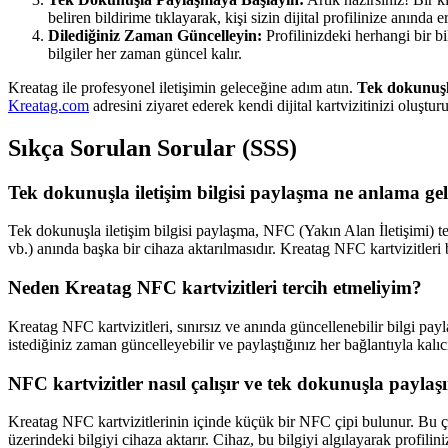
beliren bildirime tıklayarak, kişi sizin dijital profilinize anında er
Dilediğiniz Zaman Güncelleyin:
Profilinizdeki herhangi bir bi
bilgiler her zaman güncel kalır.
Kreatag ile profesyonel iletişimin geleceğine adım atın.
Tek dokunuşla
Kreatag.com
adresini ziyaret ederek kendi dijital kartvizitinizi oluştur
Sıkça Sorulan Sorular (SSS)
Tek dokunuşla iletişim bilgisi paylaşma ne anlama ge
Tek dokunuşla iletişim bilgisi paylaşma, NFC (Yakın Alan İletişimi) tekno
vb.) anında başka bir cihaza aktarılmasıdır. Kreatag NFC kartvizitleri 
Neden Kreatag NFC kartvizitleri tercih etmeliyim?
Kreatag NFC kartvizitleri, sınırsız ve anında güncellenebilir bilgi payl
istediğiniz zaman güncelleyebilir ve paylaştığınız her bağlantıyla kalıcı 
NFC kartvizitler nasıl çalışır ve tek dokunuşla paylaşı
Kreatag NFC kartvizitlerinin içinde küçük bir NFC çipi bulunur. Bu çip, 
üzerindeki bilgiyi cihaza aktarır. Cihaz, bu bilgiyi algılayarak profil