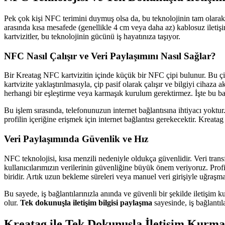
Pek çok kişi NFC terimini duymuş olsa da, bu teknolojinin tam olarak 
arasında kısa mesafede (genellikle 4 cm veya daha az) kablosuz iletiş
kartvizitler, bu teknolojinin gücünü iş hayatınıza taşıyor.
NFC Nasıl Çalışır ve Veri Paylaşımını Nasıl Sağlar?
Bir Kreatag NFC kartvizitin içinde küçük bir NFC çipi bulunur. Bu çip, 
kartvizite yaklaştırılmasıyla, çip pasif olarak çalışır ve bilgiyi cihaza 
herhangi bir eşleştirme veya karmaşık kurulum gerektirmez. İşte bu ba
Bu işlem sırasında, telefonunuzun internet bağlantısına ihtiyacı yoktur.
profilin içeriğine erişmek için internet bağlantısı gerekecektir. Kreatag
Veri Paylaşımında Güvenlik ve Hız
NFC teknolojisi, kısa menzili nedeniyle oldukça güvenlidir. Veri transf
kullanıcılarımızın verilerinin güvenliğine büyük önem veriyoruz. Profil
biridir. Artık uzun bekleme süreleri veya manuel veri girişiyle uğraş
Bu sayede, iş bağlantılarınızla anında ve güvenli bir şekilde iletişim 
olur.
Tek dokunuşla iletişim bilgisi paylaşma
sayesinde, iş bağlantıla
Kreatag ile Tek Dokunuşla İletişim Kurma