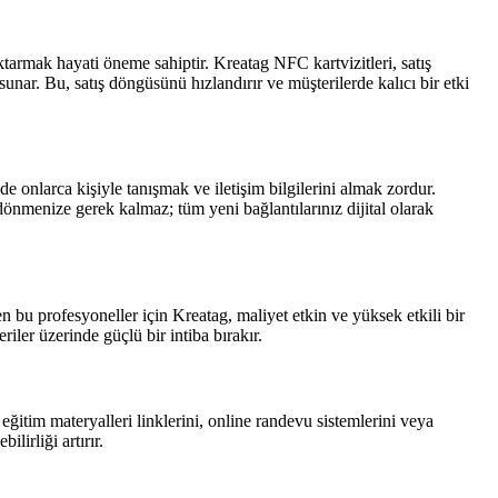
ktarmak hayati öneme sahiptir. Kreatag NFC kartvizitleri, satış
sunar. Bu, satış döngüsünü hızlandırır ve müşterilerde kalıcı bir etki
de onlarca kişiyle tanışmak ve iletişim bilgilerini almak zordur.
dönmenize gerek kalmaz; tüm yeni bağlantılarınız dijital olarak
en bu profesyoneller için Kreatag, maliyet etkin ve yüksek etkili bir
riler üzerinde güçlü bir intiba bırakır.
 eğitim materyalleri linklerini, online randevu sistemlerini veya
ilirliği artırır.