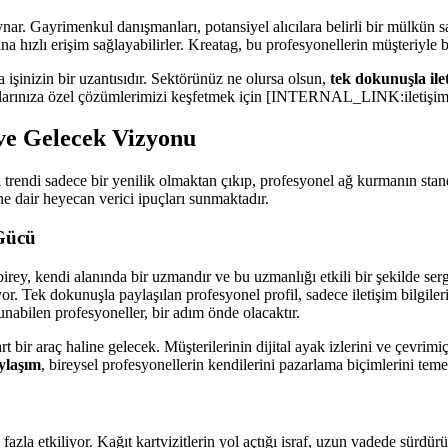
nar. Gayrimenkul danışmanları, potansiyel alıcılara belirli bir mülkün sana
a hızlı erişim sağlayabilirler. Kreatag, bu profesyonellerin müşteriyle bağ
 işinizin bir uzantısıdır. Sektörünüz ne olursa olsun,
tek dokunuşla ile
tiyaçlarınıza özel çözümlerimizi keşfetmek için [INTERNAL_LINK:iletişim]
 ve Gelecek Vizyonu
a
trendi sadece bir yenilik olmaktan çıkıp, profesyonel ağ kurmanın standa
e dair heyecan verici ipuçları sunmaktadır.
 Gücü
irey, kendi alanında bir uzmandır ve bu uzmanlığı etkili bir şekilde ser
iyor. Tek dokunuşla paylaşılan profesyonel profil, sadece iletişim bilgile
sunabilen profesyoneller, bir adım önde olacaktır.
rt bir araç haline gelecek. Müşterilerinin dijital ayak izlerini ve çevri
ylaşım
, bireysel profesyonellerin kendilerini pazarlama biçimlerini teme
 fazla etkiliyor. Kağıt kartvizitlerin yol açtığı israf, uzun vadede sürd