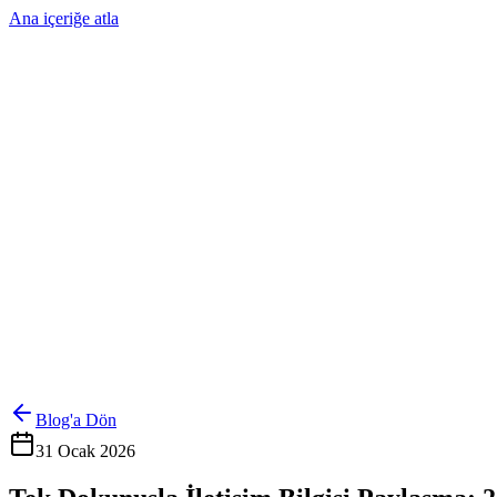
Ana içeriğe atla
Ürünler
Çözümler
Hakkımızda
Kurumsal Sipariş
Referanslar
İletişim
Kartlarını Yönet
Giriş Yap
Blog'a Dön
31 Ocak 2026