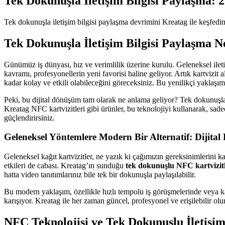
Tek Dokunuşla İletişim Bilgisi Paylaşma: 
Tek dokunuşla iletişim bilgisi paylaşma devrimini Kreatag ile keşfedin
Tek Dokunuşla İletişim Bilgisi Paylaşma 
Günümüz iş dünyası, hız ve verimlilik üzerine kurulu. Geleneksel ilet
kavramı, profesyonellerin yeni favorisi haline geliyor. Artık kartvizit
kadar kolay ve etkili olabileceğini göreceksiniz. Bu yenilikçi yaklaşım
Peki, bu dijital dönüşüm tam olarak ne anlama geliyor? Tek dokunuşla b
Kreatag NFC kartvizitleri gibi ürünler, bu teknolojiyi kullanarak, sad
güçlendirirsiniz.
Geleneksel Yöntemlere Modern Bir Alternatif: Dijital 
Geleneksel kağıt kartvizitler, ne yazık ki çağımızın gereksinimlerini k
etkileri de cabası. Kreatag’ın sunduğu
tek dokunuşlu NFC kartvizit
hatta video tanıtımlarınız bile tek bir dokunuşla paylaşılabilir.
Bu modern yaklaşım, özellikle hızlı tempolu iş görüşmelerinde veya kala
karışıyor. Kreatag ile her zaman güncel, profesyonel ve erişilebilir ol
NFC Teknolojisi ve Tek Dokunuşlu İletişim