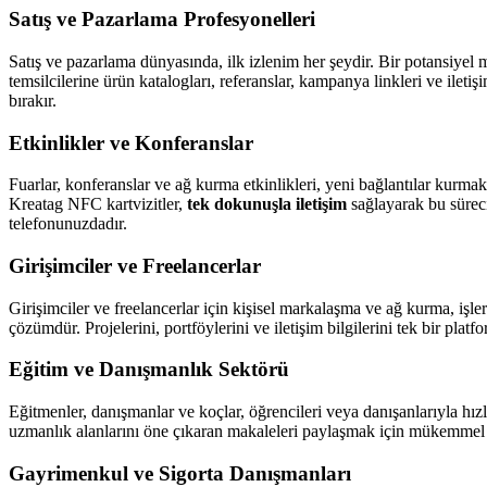
Satış ve Pazarlama Profesyonelleri
Satış ve pazarlama dünyasında, ilk izlenim her şeydir. Bir potansiyel m
temsilcilerine ürün katalogları, referanslar, kampanya linkleri ve ileti
bırakır.
Etkinlikler ve Konferanslar
Fuarlar, konferanslar ve ağ kurma etkinlikleri, yeni bağlantılar kurmak 
Kreatag NFC kartvizitler,
tek dokunuşla iletişim
sağlayarak bu süreci
telefonunuzdadır.
Girişimciler ve Freelancerlar
Girişimciler ve freelancerlar için kişisel markalaşma ve ağ kurma, işle
çözümdür. Projelerini, portföylerini ve iletişim bilgilerini tek bir platf
Eğitim ve Danışmanlık Sektörü
Eğitmenler, danışmanlar ve koçlar, öğrencileri veya danışanlarıyla hızlı
uzmanlık alanlarını öne çıkaran makaleleri paylaşmak için mükemmel b
Gayrimenkul ve Sigorta Danışmanları