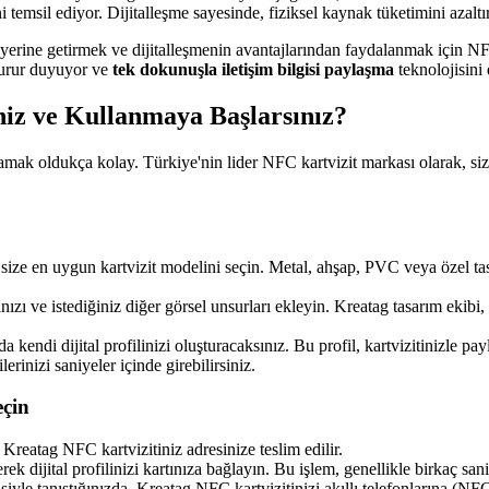
temsil ediyor. Dijitalleşme sayesinde, fiziksel kaynak tüketimini azaltırk
ı yerine getirmek ve dijitalleşmenin avantajlarından faydalanmak için N
gurur duyuyor ve
tek dokunuşla iletişim bilgisi paylaşma
teknolojisini 
niz ve Kullanmaya Başlarsınız?
ak oldukça kolay. Türkiye'nin lider NFC kartvizit markası olarak, size
ize en uygun kartvizit modelini seçin. Metal, ahşap, PVC veya özel tasar
nızı ve istediğiniz diğer görsel unsurları ekleyin. Kreatag tasarım ekibi
 kendi dijital profilinizi oluşturacaksınız. Bu profil, kartvizitinizle pay
rinizi saniyeler içinde girebilirsiniz.
eçin
reatag NFC kartvizitiniz adresinize teslim edilir.
yerek dijital profilinizi kartınıza bağlayın. Bu işlem, genellikle birkaç sa
işiyle tanıştığınızda, Kreatag NFC kartvizitinizi akıllı telefonlarına (N