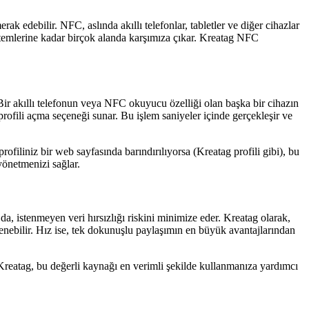
ak edebilir. NFC, aslında akıllı telefonlar, tabletler ve diğer cihazlar
istemlerine kadar birçok alanda karşımıza çıkar. Kreatag NFC
. Bir akıllı telefonun veya NFC okuyucu özelliği olan başka bir cihazın
ize profili açma seçeneği sunar. Bu işlem saniyeler içinde gerçekleşir ve
rofiliniz bir web sayfasında barındırılıyorsa (Kreatag profili gibi), bu
 yönetmenizi sağlar.
da, istenmeyen veri hırsızlığı riskini minimize eder. Kreatag olarak,
llenebilir. Hız ise, tek dokunuşlu paylaşımın en büyük avantajlarından
r. Kreatag, bu değerli kaynağı en verimli şekilde kullanmanıza yardımcı