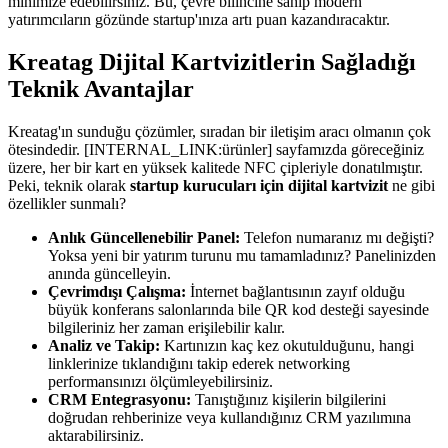
minimize edebilirsiniz. Bu, çevre bilincine sahip modern
yatırımcıların gözünde startup'ınıza artı puan kazandıracaktır.
Kreatag Dijital Kartvizitlerin Sağladığı
Teknik Avantajlar
Kreatag'ın sunduğu çözümler, sıradan bir iletişim aracı olmanın çok
ötesindedir. [INTERNAL_LINK:ürünler] sayfamızda göreceğiniz
üzere, her bir kart en yüksek kalitede NFC çipleriyle donatılmıştır.
Peki, teknik olarak
startup kurucuları için dijital kartvizit
ne gibi
özellikler sunmalı?
Anlık Güncellenebilir Panel:
Telefon numaranız mı değişti?
Yoksa yeni bir yatırım turunu mu tamamladınız? Panelinizden
anında güncelleyin.
Çevrimdışı Çalışma:
İnternet bağlantısının zayıf olduğu
büyük konferans salonlarında bile QR kod desteği sayesinde
bilgileriniz her zaman erişilebilir kalır.
Analiz ve Takip:
Kartınızın kaç kez okutulduğunu, hangi
linklerinize tıklandığını takip ederek networking
performansınızı ölçümleyebilirsiniz.
CRM Entegrasyonu:
Tanıştığınız kişilerin bilgilerini
doğrudan rehberinize veya kullandığınız CRM yazılımına
aktarabilirsiniz.