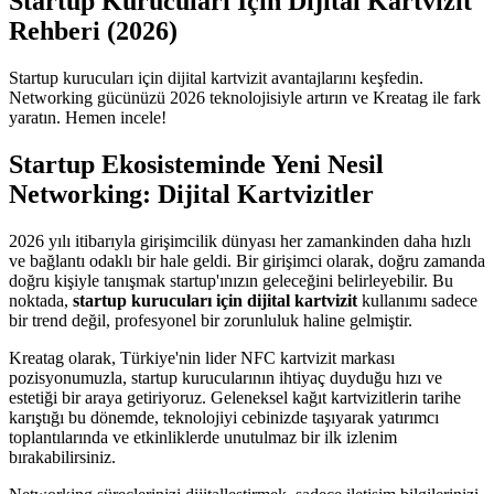
Startup Kurucuları İçin Dijital Kartvizit
Rehberi (2026)
Startup kurucuları için dijital kartvizit avantajlarını keşfedin.
Networking gücünüzü 2026 teknolojisiyle artırın ve Kreatag ile fark
yaratın. Hemen incele!
Startup Ekosisteminde Yeni Nesil
Networking: Dijital Kartvizitler
2026 yılı itibarıyla girişimcilik dünyası her zamankinden daha hızlı
ve bağlantı odaklı bir hale geldi. Bir girişimci olarak, doğru zamanda
doğru kişiyle tanışmak startup'ınızın geleceğini belirleyebilir. Bu
noktada,
startup kurucuları için dijital kartvizit
kullanımı sadece
bir trend değil, profesyonel bir zorunluluk haline gelmiştir.
Kreatag olarak, Türkiye'nin lider NFC kartvizit markası
pozisyonumuzla, startup kurucularının ihtiyaç duyduğu hızı ve
estetiği bir araya getiriyoruz. Geleneksel kağıt kartvizitlerin tarihe
karıştığı bu dönemde, teknolojiyi cebinizde taşıyarak yatırımcı
toplantılarında ve etkinliklerde unutulmaz bir ilk izlenim
bırakabilirsiniz.