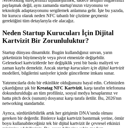
Networking süreçlerinizi dijitalleştirmek, sadece iletişim bilgilerinizi
paylaşmak değil, aynı zamanda startup'ınızın vizyonunu ve
teknolojik adaptasyonunu sergilemek anlamına gelir. İşte bu yazıda,
bir kurucu olarak neden NFC tabanlı bir çözüme geçmeniz
gerektiğini tüm detaylarıyla ele alacağız.
Neden Startup Kurucuları İçin Dijital
Kartvizit Bir Zorunluluktur?
Startup dünyası dinamiktir. Bugün kullandığınız unvan, yarın
şirketinizin büyümesiyle veya pivot etmenizle değişebilir.
Geleneksel kartvizitlerde her değişiklik yeni bir baskı maliyeti ve
zaman kaybı demektir. Ancak
startup kurucuları için dijital kartvizit
modelleri, bilgilerini saniyeler içinde güncelleme imkanı sunar.
Yatırımcılarla dolu bir etkinlikte olduğunuzu hayal edin. Cebinizden
çıkardığınız şık bir
Kreatag NFC Kartvizit
, karşı tarafın telefonuna
dokundurulduğu an tüm profiliniz, sosyal medya hesaplarınız ve
hatta pitch deck (sunum) dosyanız karşı tarafa iletilir. Bu, 2026'nın
networking standartıdır.
Ayrıca, sürdürülebilirlik artık her girişimin DNA'sında olması
gereken bir değerdir. Binlerce kağıt kartvizit bastırmak yerine, ömür
boyu kullanabileceğiniz tek bir dijital kartvizit ile çevresel etkinizi