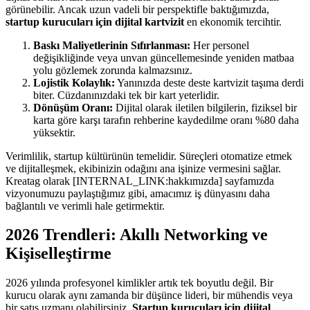
görünebilir. Ancak uzun vadeli bir perspektifle baktığımızda,
startup kurucuları için dijital kartvizit
en ekonomik tercihtir.
Baskı Maliyetlerinin Sıfırlanması:
Her personel
değişikliğinde veya unvan güncellemesinde yeniden matbaa
yolu gözlemek zorunda kalmazsınız.
Lojistik Kolaylık:
Yanınızda deste deste kartvizit taşıma derdi
biter. Cüzdanınızdaki tek bir kart yeterlidir.
Dönüşüm Oranı:
Dijital olarak iletilen bilgilerin, fiziksel bir
karta göre karşı tarafın rehberine kaydedilme oranı %80 daha
yüksektir.
Verimlilik, startup kültürünün temelidir. Süreçleri otomatize etmek
ve dijitalleşmek, ekibinizin odağını ana işinize vermesini sağlar.
Kreatag olarak [INTERNAL_LINK:hakkımızda] sayfamızda
vizyonumuzu paylaştığımız gibi, amacımız iş dünyasını daha
bağlantılı ve verimli hale getirmektir.
2026 Trendleri: Akıllı Networking ve
Kişiselleştirme
2026 yılında profesyonel kimlikler artık tek boyutlu değil. Bir
kurucu olarak aynı zamanda bir düşünce lideri, bir mühendis veya
bir satış uzmanı olabilirsiniz.
Startup kurucuları için dijital