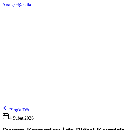
Ana içeriğe atla
Ürünler
Çözümler
Hakkımızda
Kurumsal Sipariş
Referanslar
İletişim
Kartlarını Yönet
Giriş Yap
Blog'a Dön
4 Şubat 2026