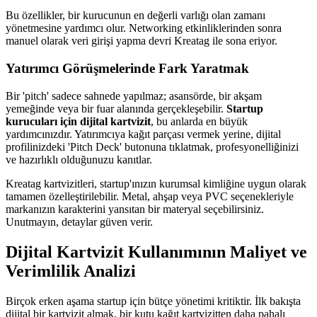
Bu özellikler, bir kurucunun en değerli varlığı olan zamanı
yönetmesine yardımcı olur. Networking etkinliklerinden sonra
manuel olarak veri girişi yapma devri Kreatag ile sona eriyor.
Yatırımcı Görüşmelerinde Fark Yaratmak
Bir 'pitch' sadece sahnede yapılmaz; asansörde, bir akşam
yemeğinde veya bir fuar alanında gerçekleşebilir.
Startup
kurucuları için dijital kartvizit
, bu anlarda en büyük
yardımcınızdır. Yatırımcıya kağıt parçası vermek yerine, dijital
profilinizdeki 'Pitch Deck' butonuna tıklatmak, profesyonelliğinizi
ve hazırlıklı olduğunuzu kanıtlar.
Kreatag kartvizitleri, startup'ınızın kurumsal kimliğine uygun olarak
tamamen özelleştirilebilir. Metal, ahşap veya PVC seçenekleriyle
markanızın karakterini yansıtan bir materyal seçebilirsiniz.
Unutmayın, detaylar güven verir.
Dijital Kartvizit Kullanımının Maliyet ve
Verimlilik Analizi
Birçok erken aşama startup için bütçe yönetimi kritiktir. İlk bakışta
dijital bir kartvizit almak, bir kutu kağıt kartvizitten daha pahalı