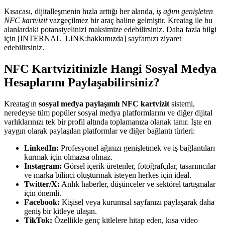
Kısacası, dijitalleşmenin hızla arttığı her alanda,
iş ağını genişleten
NFC kartvizit
vazgeçilmez bir araç haline gelmiştir. Kreatag ile bu
alanlardaki potansiyelinizi maksimize edebilirsiniz. Daha fazla bilgi
için [INTERNAL_LINK:hakkımızda] sayfamızı ziyaret
edebilirsiniz.
NFC Kartvizitinizle Hangi Sosyal Medya
Hesaplarını Paylaşabilirsiniz?
Kreatag'ın
sosyal medya paylaşımlı NFC kartvizit
sistemi,
neredeyse tüm popüler sosyal medya platformlarını ve diğer dijital
varlıklarınızı tek bir profil altında toplamanıza olanak tanır. İşte en
yaygın olarak paylaşılan platformlar ve diğer bağlantı türleri:
LinkedIn:
Profesyonel ağınızı genişletmek ve iş bağlantıları
kurmak için olmazsa olmaz.
Instagram:
Görsel içerik üretenler, fotoğrafçılar, tasarımcılar
ve marka bilinci oluşturmak isteyen herkes için ideal.
Twitter/X:
Anlık haberler, düşünceler ve sektörel tartışmalar
için önemli.
Facebook:
Kişisel veya kurumsal sayfanızı paylaşarak daha
geniş bir kitleye ulaşın.
TikTok:
Özellikle genç kitlelere hitap eden, kısa video