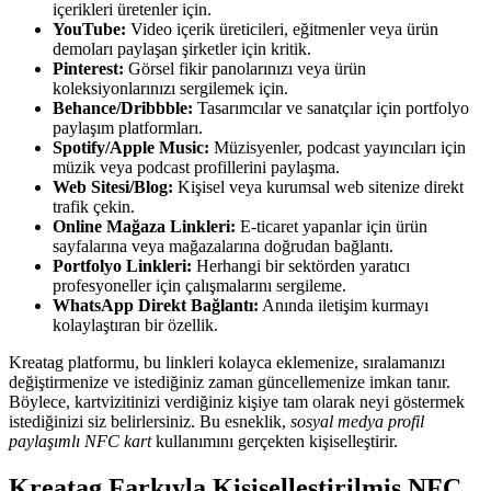
içerikleri üretenler için.
YouTube:
Video içerik üreticileri, eğitmenler veya ürün
demoları paylaşan şirketler için kritik.
Pinterest:
Görsel fikir panolarınızı veya ürün
koleksiyonlarınızı sergilemek için.
Behance/Dribbble:
Tasarımcılar ve sanatçılar için portfolyo
paylaşım platformları.
Spotify/Apple Music:
Müzisyenler, podcast yayıncıları için
müzik veya podcast profillerini paylaşma.
Web Sitesi/Blog:
Kişisel veya kurumsal web sitenize direkt
trafik çekin.
Online Mağaza Linkleri:
E-ticaret yapanlar için ürün
sayfalarına veya mağazalarına doğrudan bağlantı.
Portfolyo Linkleri:
Herhangi bir sektörden yaratıcı
profesyoneller için çalışmalarını sergileme.
WhatsApp Direkt Bağlantı:
Anında iletişim kurmayı
kolaylaştıran bir özellik.
Kreatag platformu, bu linkleri kolayca eklemenize, sıralamanızı
değiştirmenize ve istediğiniz zaman güncellemenize imkan tanır.
Böylece, kartvizitinizi verdiğiniz kişiye tam olarak neyi göstermek
istediğinizi siz belirlersiniz. Bu esneklik,
sosyal medya profil
paylaşımlı NFC kart
kullanımını gerçekten kişiselleştirir.
Kreatag Farkıyla Kişiselleştirilmiş NFC