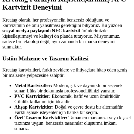
Kartvizit Deneyimi
Kreatag olarak, her profesyonelin benzersiz olduğunu ve
kartvizitinin de onu yansıtması gerektiğini biliyoruz. Bu yüzden
sosyal medya paylaşımlı NFC kartvizit
ürünlerimizde
kişiselleştirmeyi ve kaliteyi ön planda tutuyoruz. Misyonumuz,
sadece bir teknoloji değil, aynı zamanda bir marka deneyimi
sunmaktır.
Üstün Malzeme ve Tasarım Kalitesi
Kreatag kartvizitleri, farklı zevklere ve ihtiyaçlara hitap eden geniş
bir malzeme yelpazesine sahiptir:
Metal Kartvizitler:
Modern, şık ve dayanıklı bir seçenek
sunar. Lüks bir dokunuşla profesyonelliğinizi yansıtır.
PVC Kartvizitler:
Ekonomik, hafif ve uzun ömürlüdür.
Günlük kullanım için idealdir.
Ahşap Kartvizitler:
Doğal ve çevre dostu bir alternatiftir.
Farklılaşmak isteyenler için harika bir seçim.
Özel Tasarım Kartvizitler:
Tamamen markanıza veya kişisel
tarzınıza uygun, benzersiz tasarımlar oluşturma imkanı
sunarız.