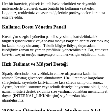
Her bir kartvizit, yüksek kaliteli baskı teknikleri ve dayanıklı
malzemelerle üretilerek uzun ömürlü bir kullanım vaat eder.
Logonuz, renkleriniz ve tasarım öğeleriniz profesyonelce kartınıza
entegre edilir.
Kullanıcı Dostu Yönetim Paneli
Kreatag'ın sezgisel yönetim paneli sayesinde, kartvizitinizdeki
bilgileri güncellemek veya sosyal medya bağlantılarınızı eklemek hiç
bu kadar kolay olmamıştı. Teknik bilgiye ihtiyaç duymadan,
istediğiniz zaman ve yerden profilinizi yönetebilirsiniz. Bu,
temassız
kartvizit sosyal medya entegrasyonu
nu herkes için erişilebilir kılar.
Hızlı Teslimat ve Müşteri Desteği
Sipariş sürecinden kartvizitinizin elinize ulaşmasına kadar her
adımda Kreatag güvencesi altındasınız. Hızlı üretim ve kargolama
süreçlerimiz sayesinde kartvizitinize kısa sürede sahip olursunuz.
Ayrıca, her türlü sorunuz veya teknik desteğe ihtiyacınız olduğunda,
uzman müşteri destek ekibimiz size yardımcı olmaktan memnuniyet
duyar. [INTERNAL_LINK:iletişim] sayfamızdan bize
ulaşabilirsiniz.
2026 ve Ötesinde Sosyal Medya ve NFC