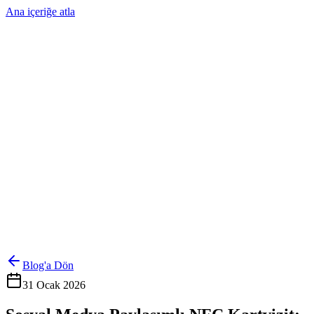
Ana içeriğe atla
Ürünler
Çözümler
Hakkımızda
Kurumsal Sipariş
Referanslar
İletişim
Kartlarını Yönet
Giriş Yap
Blog'a Dön
31 Ocak 2026