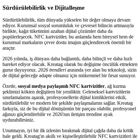
Sürdürülebilirlik ve Dijitalleşme
Sürdürülebilirlik, tüm dünyada yükselen bir değer olmaya devam
ediyor. Kurumsal sosyal sorumluluk ve çevresel bilincin artmasıyla
birlikte, kağıt tüketimini azaltan dijital çözümler daha da
popülerleşecek. NFC kartvizitler, bu anlamda hem bireysel hem de
kurumsal markaların çevre dostu imajını güçlendirecek önemli bir
araçtır.
2026 yılında, iş dünyası daha bağlantılı, daha bilinçli ve daha hızlı
hareket ediyor olacak. Kreatag olarak bu değişime öncülük etmekten
gurur duyuyoruz.
2026 trendleri
arasında yer alan bu teknoloji, sizin
de dijital geleceğe adapte olmanız için mükemmel bir fırsat sunuyor.
Özetle,
sosyal medya paylaşımlı NFC kartvizitler
, ağ kurma
şeklimizi kökten değiştiren bir yeniliktir. Geleneksel kartvizitlerin
sınırlamalarını aşarak, profesyonellerin dijital kimliklerini etkili,
sürdürülebilir ve modern bir şekilde paylaşmalarını sağlar. Kreatag
farkıyla, siz de bu dijital dönüşümün bir parçası olabilir, profesyonel
ağınızı güçlendirebilir ve 2026'nın iletişim trendine ayak
uydurabilirsiniz.
Unutmayın, iyi bir ilk izlenim bırakmak dijital çağda daha da kritik
hale geldi. Kreatag'ın akıllı ve kişiselleştirilebilir NFC kartvizitleri ile