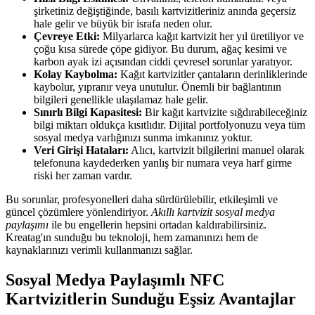
şirketiniz değiştiğinde, basılı kartvizitleriniz anında geçersiz
hale gelir ve büyük bir israfa neden olur.
Çevreye Etki:
Milyarlarca kağıt kartvizit her yıl üretiliyor ve
çoğu kısa sürede çöpe gidiyor. Bu durum, ağaç kesimi ve
karbon ayak izi açısından ciddi çevresel sorunlar yaratıyor.
Kolay Kaybolma:
Kağıt kartvizitler çantaların derinliklerinde
kaybolur, yıpranır veya unutulur. Önemli bir bağlantının
bilgileri genellikle ulaşılamaz hale gelir.
Sınırlı Bilgi Kapasitesi:
Bir kağıt kartvizite sığdırabileceğiniz
bilgi miktarı oldukça kısıtlıdır. Dijital portfolyonuzu veya tüm
sosyal medya varlığınızı sunma imkanınız yoktur.
Veri Girişi Hataları:
Alıcı, kartvizit bilgilerini manuel olarak
telefonuna kaydederken yanlış bir numara veya harf girme
riski her zaman vardır.
Bu sorunlar, profesyonelleri daha sürdürülebilir, etkileşimli ve
güncel çözümlere yönlendiriyor.
Akıllı kartvizit sosyal medya
paylaşımı
ile bu engellerin hepsini ortadan kaldırabilirsiniz.
Kreatag'ın sunduğu bu teknoloji, hem zamanınızı hem de
kaynaklarınızı verimli kullanmanızı sağlar.
Sosyal Medya Paylaşımlı NFC
Kartvizitlerin Sunduğu Eşsiz Avantajlar