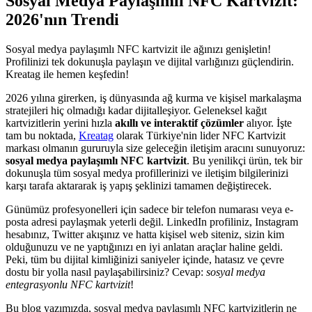
Sosyal Medya Paylaşımlı NFC Kartvizit:
2026'nın Trendi
Sosyal medya paylaşımlı NFC kartvizit ile ağınızı genişletin!
Profilinizi tek dokunuşla paylaşın ve dijital varlığınızı güçlendirin.
Kreatag ile hemen keşfedin!
2026 yılına girerken, iş dünyasında ağ kurma ve kişisel markalaşma
stratejileri hiç olmadığı kadar dijitalleşiyor. Geleneksel kağıt
kartvizitlerin yerini hızla
akıllı ve interaktif çözümler
alıyor. İşte
tam bu noktada,
Kreatag
olarak Türkiye'nin lider NFC Kartvizit
markası olmanın gururuyla size geleceğin iletişim aracını sunuyoruz:
sosyal medya paylaşımlı NFC kartvizit
. Bu yenilikçi ürün, tek bir
dokunuşla tüm sosyal medya profillerinizi ve iletişim bilgilerinizi
karşı tarafa aktararak iş yapış şeklinizi tamamen değiştirecek.
Günümüz profesyonelleri için sadece bir telefon numarası veya e-
posta adresi paylaşmak yeterli değil. LinkedIn profiliniz, Instagram
hesabınız, Twitter akışınız ve hatta kişisel web siteniz, sizin kim
olduğunuzu ve ne yaptığınızı en iyi anlatan araçlar haline geldi.
Peki, tüm bu dijital kimliğinizi saniyeler içinde, hatasız ve çevre
dostu bir yolla nasıl paylaşabilirsiniz? Cevap:
sosyal medya
entegrasyonlu NFC kartvizit
!
Bu blog yazımızda, sosyal medya paylaşımlı NFC kartvizitlerin ne