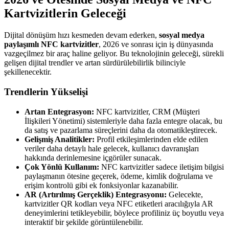
Kartvizitlerin Geleceği
Dijital dönüşüm hızı kesmeden devam ederken,
sosyal medya
paylaşımlı NFC kartvizitler
, 2026 ve sonrası için iş dünyasında
vazgeçilmez bir araç haline geliyor. Bu teknolojinin geleceği, sürekli
gelişen dijital trendler ve artan sürdürülebilirlik bilinciyle
şekillenecektir.
Trendlerin Yükselişi
Artan Entegrasyon:
NFC kartvizitler, CRM (Müşteri
İlişkileri Yönetimi) sistemleriyle daha fazla entegre olacak, bu
da satış ve pazarlama süreçlerini daha da otomatikleştirecek.
Gelişmiş Analitikler:
Profil etkileşimlerinden elde edilen
veriler daha detaylı hale gelecek, kullanıcı davranışları
hakkında derinlemesine içgörüler sunacak.
Çok Yönlü Kullanım:
NFC kartvizitler sadece iletişim bilgisi
paylaşmanın ötesine geçerek, ödeme, kimlik doğrulama ve
erişim kontrolü gibi ek fonksiyonlar kazanabilir.
AR (Artırılmış Gerçeklik) Entegrasyonu:
Gelecekte,
kartvizitler QR kodları veya NFC etiketleri aracılığıyla AR
deneyimlerini tetikleyebilir, böylece profiliniz üç boyutlu veya
interaktif bir şekilde görüntülenebilir.