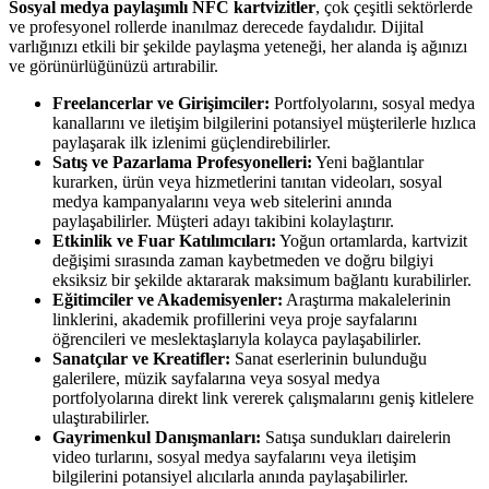
Sosyal medya paylaşımlı NFC kartvizitler
, çok çeşitli sektörlerde
ve profesyonel rollerde inanılmaz derecede faydalıdır. Dijital
varlığınızı etkili bir şekilde paylaşma yeteneği, her alanda iş ağınızı
ve görünürlüğünüzü artırabilir.
Freelancerlar ve Girişimciler:
Portfolyolarını, sosyal medya
kanallarını ve iletişim bilgilerini potansiyel müşterilerle hızlıca
paylaşarak ilk izlenimi güçlendirebilirler.
Satış ve Pazarlama Profesyonelleri:
Yeni bağlantılar
kurarken, ürün veya hizmetlerini tanıtan videoları, sosyal
medya kampanyalarını veya web sitelerini anında
paylaşabilirler. Müşteri adayı takibini kolaylaştırır.
Etkinlik ve Fuar Katılımcıları:
Yoğun ortamlarda, kartvizit
değişimi sırasında zaman kaybetmeden ve doğru bilgiyi
eksiksiz bir şekilde aktararak maksimum bağlantı kurabilirler.
Eğitimciler ve Akademisyenler:
Araştırma makalelerinin
linklerini, akademik profillerini veya proje sayfalarını
öğrencileri ve meslektaşlarıyla kolayca paylaşabilirler.
Sanatçılar ve Kreatifler:
Sanat eserlerinin bulunduğu
galerilere, müzik sayfalarına veya sosyal medya
portfolyolarına direkt link vererek çalışmalarını geniş kitlelere
ulaştırabilirler.
Gayrimenkul Danışmanları:
Satışa sundukları dairelerin
video turlarını, sosyal medya sayfalarını veya iletişim
bilgilerini potansiyel alıcılarla anında paylaşabilirler.