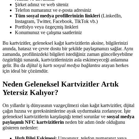
Şirket adınız ve web siteniz
Telefon numaranız ve e-posta adresiniz
Tüm sosyal medya profillerinizin linkleri
(LinkedIn,
Instagram, Twitter, Facebook, TikTok vb.)
Portfolyo veya özgeçmiş linkleri
Konumunuz ve çalışma saatleriniz
Bu kartvizitler, geleneksel kağıt kartvizitlerin aksine, bilgilerinizi
anında, hatasız ve çevre dostu bir şekilde paylaşmanızı sağlar. Aynı
zamanda, profilinizdeki bilgileri istediğiniz zaman güncelleyebilme
özgürlüğü sunarak, kartvizitlerinizin asla eskimeyeceği anlamına
gelir. Bu da
dijital iş kartı sosyal medya bağlantısı
arayan herkes
için ideal bir çözümdür.
Neden Geleneksel Kartvizitler Artık
Yetersiz Kalıyor?
On yıllardır iş dünyasının vazgeçilmezi olan kağıt kartvizitler, dijital
çağın hızına ve gereksinimlerine ayak uydurmakta zorlanıyor. İşte
geleneksel kartvizitlerin karşılaştığı temel sorunlar ve
sosyal medya
paylaşımlı NFC kartvizitlerin
neden bir adım önde olduğunu
gösteren nedenler:
Hızlı Bilgi Eskimesi:
Unvanınız, telefon numaranız veya