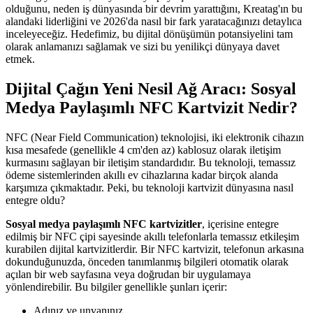
olduğunu, neden iş dünyasında bir devrim yarattığını, Kreatag'ın bu
alandaki liderliğini ve 2026'da nasıl bir fark yaratacağınızı detaylıca
inceleyeceğiz. Hedefimiz, bu dijital dönüşümün potansiyelini tam
olarak anlamanızı sağlamak ve sizi bu yenilikçi dünyaya davet
etmek.
Dijital Çağın Yeni Nesil Ağ Aracı: Sosyal
Medya Paylaşımlı NFC Kartvizit Nedir?
NFC (Near Field Communication) teknolojisi, iki elektronik cihazın
kısa mesafede (genellikle 4 cm'den az) kablosuz olarak iletişim
kurmasını sağlayan bir iletişim standardıdır. Bu teknoloji, temassız
ödeme sistemlerinden akıllı ev cihazlarına kadar birçok alanda
karşımıza çıkmaktadır. Peki, bu teknoloji kartvizit dünyasına nasıl
entegre oldu?
Sosyal medya paylaşımlı NFC kartvizitler
, içerisine entegre
edilmiş bir NFC çipi sayesinde akıllı telefonlarla temassız etkileşim
kurabilen dijital kartvizitlerdir. Bir NFC kartvizit, telefonun arkasına
dokunduğunuzda, önceden tanımlanmış bilgileri otomatik olarak
açılan bir web sayfasına veya doğrudan bir uygulamaya
yönlendirebilir. Bu bilgiler genellikle şunları içerir:
Adınız ve unvanınız