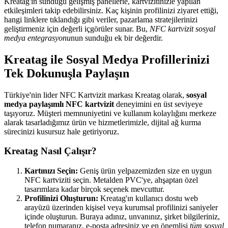
Kreatag'ın sunduğu gelişmiş panellerle, kartvizitinizle yapılan
etkileşimleri takip edebilirsiniz. Kaç kişinin profilinizi ziyaret ettiği,
hangi linklere tıklandığı gibi veriler, pazarlama stratejilerinizi
geliştirmeniz için değerli içgörüler sunar. Bu,
NFC kartvizit sosyal
medya entegrasyonu
nun sunduğu ek bir değerdir.
Kreatag ile Sosyal Medya Profillerinizi
Tek Dokunuşla Paylaşın
Türkiye'nin lider NFC Kartvizit markası Kreatag olarak,
sosyal
medya paylaşımlı NFC kartvizit
deneyimini en üst seviyeye
taşıyoruz. Müşteri memnuniyetini ve kullanım kolaylığını merkeze
alarak tasarladığımız ürün ve hizmetlerimizle, dijital ağ kurma
sürecinizi kusursuz hale getiriyoruz.
Kreatag Nasıl Çalışır?
Kartınızı Seçin:
Geniş ürün yelpazemizden size en uygun
NFC kartviziti seçin. Metalden PVC'ye, ahşaptan özel
tasarımlara kadar birçok seçenek mevcuttur.
Profilinizi Oluşturun:
Kreatag'ın kullanıcı dostu web
arayüzü üzerinden kişisel veya kurumsal profilinizi saniyeler
içinde oluşturun. Buraya adınız, unvanınız, şirket bilgileriniz,
telefon numaranız, e-posta adresiniz ve en önemlisi
tüm sosyal