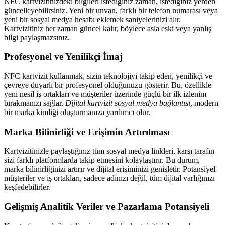
NFC kartvizitinizdeki bilgileri istediğiniz zaman, istediğiniz yerden
güncelleyebilirsiniz. Yeni bir unvan, farklı bir telefon numarası veya
yeni bir sosyal medya hesabı eklemek saniyelerinizi alır.
Kartvizitiniz her zaman güncel kalır, böylece asla eski veya yanlış
bilgi paylaşmazsınız.
Profesyonel ve Yenilikçi İmaj
NFC kartvizit kullanmak, sizin teknolojiyi takip eden, yenilikçi ve
çevreye duyarlı bir profesyonel olduğunuzu gösterir. Bu, özellikle
yeni nesil iş ortakları ve müşteriler üzerinde güçlü bir ilk izlenim
bırakmanızı sağlar.
Dijital kartvizit sosyal medya bağlantısı
, modern
bir marka kimliği oluşturmanıza yardımcı olur.
Marka Bilinirliği ve Erişimin Artırılması
Kartvizitinizle paylaştığınız tüm sosyal medya linkleri, karşı tarafın
sizi farklı platformlarda takip etmesini kolaylaştırır. Bu durum,
marka bilinirliğinizi artırır ve dijital erişiminizi genişletir. Potansiyel
müşteriler ve iş ortakları, sadece adınızı değil, tüm dijital varlığınızı
keşfedebilirler.
Gelişmiş Analitik Veriler ve Pazarlama Potansiyeli