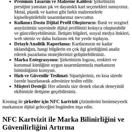
Premium Tasarım ve Malzeme Kalitesi:
Şirketinizin
prestijini yansıtan şık ve dayanıklı kart seçenekleri sunuyoruz.
Metal, plastik ve karton gibi farklı malzemelerle
kişiselleştirilebilir tasarımlarımız mevcuttur.
Kullanıcı Dostu Dijital Profil Oluşturucu:
Basit ve sezgisel
arayüzümüz sayesinde dijital profilinizi kolayca oluşturabilir
ve güncelleyebilirsiniz. İletişim bilgileri, sosyal medya linkleri,
web siteniz ve daha fazlasını tek bir yerde toplayın.
Detaylı Analitik Raporlama:
Kartlarınızın ne kadar
tıklandığını, hangi bilgilerin en çok ilgi gördüğünü analiz
ederek pazarlama stratejilerinizi geliştirebilirsiniz.
Marka Entegrasyonu:
Şirketinizin logosu, renkleri ve
kurumsal kimliğine uygun tasarımlarımızla markanızın
bütünlüğünü koruyun.
Hızlı ve Güvenilir Teslimat:
Siparişleriniz, en kısa sürede
özenle hazırlanarak adresinize teslim edilir.
Müşteri Desteği:
Her adımda size destek olacak deneyimli
ekibimizle iletişime geçebilirsiniz.
Kreatag ile
şirketler için NFC kartvizit
çözümlerini benimseyerek
markanızın dijital geleceğini bugünden inşa edin.
NFC Kartvizit ile Marka Bilinirliğini ve
Güvenilirliğini Artırma