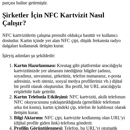
parçası haline getirmiştir.
Şirketler İçin NFC Kartvizit Nasıl
Çalışır?
NFC kartvizitlerin çalışma prensibi oldukça basittir ve kullanıcı
dostudur. Kartın içinde yer alan NFC çipi, düşük frekansta radyo
dalgaları kullanarak iletişim kurar.
İşleyiş adımları şu şekildedir:
Kartın Hazırlanması:
Kreatag gibi platformlar aracılığıyla
kartvizitinizde yer almasını istediğiniz bilgiler (adınız,
soyadınız, unvanınız, şirketiniz, telefon numaranız, e-posta
adresiniz, web siteniz, sosyal medya profilleriniz vb.) dijital
bir profil olarak oluşturulur. Bu profil, bir URL aracılığıyla
erişilebilir hale getirilir.
Kartın Telefonla Etkileşimi:
NFC kartviziti, akıllı telefonun
NFC okuyucusuna yaklaştırıldığında (genellikle telefonun
arka üst kısmı), kartın içindeki çip, telefon ile kablosuz olarak
iletişim kurar.
Bilgi Aktarımı:
NFC çipi, kartvizite kodlanmış olan URL'yi
(dijital profile giden link) telefona gönderir.
Profilin Görüntülenmesi:
Telefon, bu URL'yi otomatik