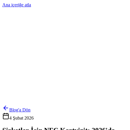
Ana içeriğe atla
Ürünler
Çözümler
Hakkımızda
Kurumsal Sipariş
Referanslar
İletişim
Kartlarını Yönet
Giriş Yap
Blog'a Dön
4 Şubat 2026