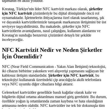
taşımanın en akıllı yoludur.
Kreatag, Türkiye'nin lider NFC kartvizit markası olarak,
şirketler
için NFC kartvizit
çözümleriyle bu dijital dönüşümde öncü rol
oynamaktadır. İşletmelerin ihtiyaçlarına özel olarak tasarlanmış, şık
ve dayanıklı kartvizitlerimizle tanışarak markanızın iletişimini bir üst
seviyeye taşıyabilirsiniz. Bu makalede, şirketler için NFC
kartvizitlerin avantajlarını, nasıl çalıştığını, kullanım alanlarını ve
Kreatag'ın sunduğu benzersiz çözümleri detaylı bir şekilde
inceleyeceğiz.
NFC Kartvizit Nedir ve Neden Şirketler
İçin Önemlidir?
NFC (Near Field Communication - Yakın Alan İletişimi) teknolojisi,
iki cihazın birbirine yakınken veri alışverişi yapmasını sağlayan bir
kablosuz iletişim standardıdır.
Şirketler için NFC kartvizit
, bu
teknolojiyi kullanarak üzerindeki çip aracılığıyla akıllı telefonlara
veya NFC uyumlu diğer cihazlara bilgi aktarır.
Geleneksel kartvizitler genellikle basılı kağıtlar olarak kalır ve
bilgilerin dijital ortama aktarılması manuel giriş gerektirir. Bu durum,
özellikle yoğun iş ortamlarında zaman kaybına ve hata olasılığının
artmasına neden olabilir. NFC kartvizitler ise tek bir dokunuşla tüm