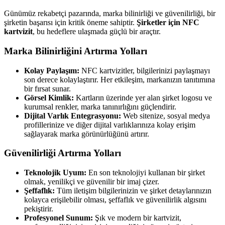
Günümüz rekabetçi pazarında, marka bilinirliği ve güvenilirliği, bir
şirketin başarısı için kritik öneme sahiptir.
Şirketler için NFC
kartvizit
, bu hedeflere ulaşmada güçlü bir araçtır.
Marka Bilinirliğini Artırma Yolları
Kolay Paylaşım:
NFC kartvizitler, bilgilerinizi paylaşmayı
son derece kolaylaştırır. Her etkileşim, markanızın tanıtımına
bir fırsat sunar.
Görsel Kimlik:
Kartların üzerinde yer alan şirket logosu ve
kurumsal renkler, marka tanınırlığını güçlendirir.
Dijital Varlık Entegrasyonu:
Web sitenize, sosyal medya
profillerinize ve diğer dijital varlıklarınıza kolay erişim
sağlayarak marka görünürlüğünü artırır.
Güvenilirliği Artırma Yolları
Teknolojik Uyum:
En son teknolojiyi kullanan bir şirket
olmak, yenilikçi ve güvenilir bir imaj çizer.
Şeffaflık:
Tüm iletişim bilgilerinizin ve şirket detaylarınızın
kolayca erişilebilir olması, şeffaflık ve güvenilirlik algısını
pekiştirir.
Profesyonel Sunum:
Şık ve modern bir kartvizit,