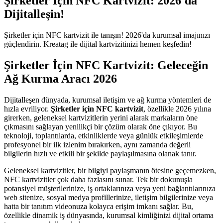
Şirketler İçin NFC Kartvizit: 2026'da
Dijitalleşin!
Şirketler için NFC kartvizit ile tanışın! 2026'da kurumsal imajınızı
güçlendirin. Kreatag ile dijital kartvizitinizi hemen keşfedin!
Şirketler İçin NFC Kartvizit: Geleceğin
Ağ Kurma Aracı 2026
Dijitalleşen dünyada, kurumsal iletişim ve ağ kurma yöntemleri de
hızla evriliyor.
Şirketler için NFC kartvizit
, özellikle 2026 yılına
girerken, geleneksel kartvizitlerin yerini alarak markaların öne
çıkmasını sağlayan yenilikçi bir çözüm olarak öne çıkıyor. Bu
teknoloji, toplantılarda, etkinliklerde veya günlük etkileşimlerde
profesyonel bir ilk izlenim bırakırken, aynı zamanda değerli
bilgilerin hızlı ve etkili bir şekilde paylaşılmasına olanak tanır.
Geleneksel kartvizitler, bir bilgiyi paylaşmanın ötesine geçemezken,
NFC kartvizitler çok daha fazlasını sunar. Tek bir dokunuşla
potansiyel müşterilerinize, iş ortaklarınıza veya yeni bağlantılarınıza
web sitenize, sosyal medya profillerinize, iletişim bilgilerinize veya
hatta bir tanıtım videonuza kolayca erişim imkanı sağlar. Bu,
özellikle dinamik iş dünyasında, kurumsal kimliğinizi dijital ortama