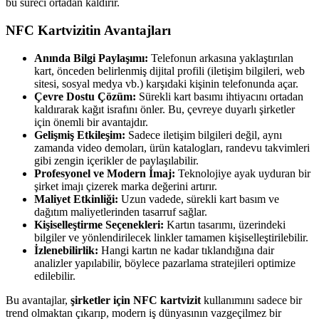
bu süreci ortadan kaldırır.
NFC Kartvizitin Avantajları
Anında Bilgi Paylaşımı:
Telefonun arkasına yaklaştırılan
kart, önceden belirlenmiş dijital profili (iletişim bilgileri, web
sitesi, sosyal medya vb.) karşıdaki kişinin telefonunda açar.
Çevre Dostu Çözüm:
Sürekli kart basımı ihtiyacını ortadan
kaldırarak kağıt israfını önler. Bu, çevreye duyarlı şirketler
için önemli bir avantajdır.
Gelişmiş Etkileşim:
Sadece iletişim bilgileri değil, aynı
zamanda video demoları, ürün katalogları, randevu takvimleri
gibi zengin içerikler de paylaşılabilir.
Profesyonel ve Modern İmaj:
Teknolojiye ayak uyduran bir
şirket imajı çizerek marka değerini artırır.
Maliyet Etkinliği:
Uzun vadede, sürekli kart basım ve
dağıtım maliyetlerinden tasarruf sağlar.
Kişiselleştirme Seçenekleri:
Kartın tasarımı, üzerindeki
bilgiler ve yönlendirilecek linkler tamamen kişiselleştirilebilir.
İzlenebilirlik:
Hangi kartın ne kadar tıklandığına dair
analizler yapılabilir, böylece pazarlama stratejileri optimize
edilebilir.
Bu avantajlar,
şirketler için NFC kartvizit
kullanımını sadece bir
trend olmaktan çıkarıp, modern iş dünyasının vazgeçilmez bir