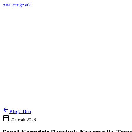
Ana içeriğe atla
Ürünler
Çözümler
Hakkımızda
Kurumsal Sipariş
Referanslar
İletişim
Kartlarını Yönet
Giriş Yap
Blog'a Dön
30 Ocak 2026