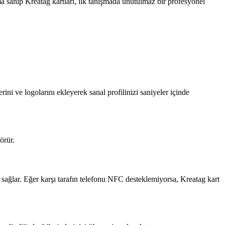
ma sahip Kreatag kartları, ilk tanışmada unutulmaz bir profesyonel
rini ve logolarını ekleyerek sanal profilinizi saniyeler içinde
örür.
ni sağlar. Eğer karşı tarafın telefonu NFC desteklemiyorsa, Kreatag kart