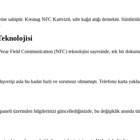
eme sahiptir. Kreatag NFC Kartvizit, sıfır kağıt atığı demektir. Sürdü
.
eknolojisi
, Near Field Communication (NFC) teknolojisi sayesinde, tek bir dokunuşl
 alışverişi asla bu kadar hızlı ve sorunsuz olmamıştı. Telefonu karta yakla
aneli üzerinden bilgilerinizi güncellediğinizde, bu değişiklik anında tüm