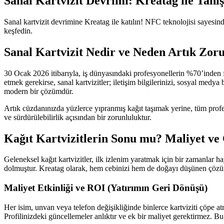
Sanal Kartvizit Devrimi: Kreatag ile Tanış
Sanal kartvizit devrimine Kreatag ile katılın! NFC teknolojisi sayesind
keşfedin.
Sanal Kartvizit Nedir ve Neden Artık Zor
30 Ocak 2026 itibarıyla, iş dünyasındaki profesyonellerin %70’inden 
etmek gerekirse, sanal kartvizitler; iletişim bilgilerinizi, sosyal medy
modern bir çözümdür.
Artık cüzdanınızda yüzlerce yıpranmış kağıt taşımak yerine, tüm profe
ve sürdürülebilirlik açısından bir zorunluluktur.
Kağıt Kartvizitlerin Sonu mu? Maliyet ve
Geleneksel kağıt kartvizitler, ilk izlenim yaratmak için bir zamanlar h
dolmuştur. Kreatag olarak, hem cebinizi hem de doğayı düşünen çöz
Maliyet Etkinliği ve ROI (Yatırımın Geri Dönüşü)
Her isim, unvan veya telefon değişikliğinde binlerce kartviziti çöpe 
Profilinizdeki güncellemeler anlıktır ve ek bir maliyet gerektirmez. B