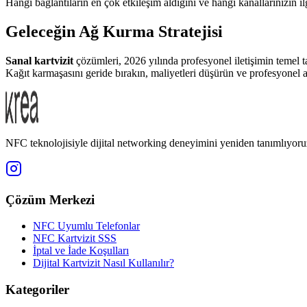
Hangi bağlantıların en çok etkileşim aldığını ve hangi kanallarınızın ilg
Geleceğin Ağ Kurma Stratejisi
Sanal kartvizit
çözümleri, 2026 yılında profesyonel iletişimin temel ta
Kağıt karmaşasını geride bırakın, maliyetleri düşürün ve profesyonel ağ
NFC teknolojisiyle dijital networking deneyimini yeniden tanımlıyoru
Çözüm Merkezi
NFC Uyumlu Telefonlar
NFC Kartvizit SSS
İptal ve İade Koşulları
Dijital Kartvizit Nasıl Kullanılır?
Kategoriler