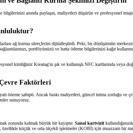
ın ve Bağlantı Kurma Şeklinizi Değiştirin
e bilgilerinizi anında paylaşın, maliyetleri düşürün ve profesyonel imajın
unluluktur?
fazlası ağ kurma süreçlerini dijitalleştirdi. Peki, bu dönüşümün merke
a bağlantılarınızı, portföyünüzü ve hatta ödeme bilgilerinizi kağıt kulla
syonel kimliğiniz Kreatag'ın şık ve kullanışlı NFC kartlarında veya doğr
 Çevre Faktörleri
ayati öneme sahipti. Ancak baskı maliyetleri, güncel tutma zorluğu ve çe
ümler sunuyoruz.
atmak zorunda kalmak büyük bir kayıptır.
Sanal kartvizit
kullandığınızda
u, özellikle küçük ve orta ölçekli işletmeler (KOBİ) için muazzam bir mal