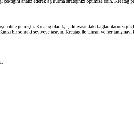
i çektiğini analiz ederek ağ kurma stratejinizi optimize edin. Kreatag pan
şı haline gelmiştir. Kreatag olarak, iş dünyasındaki bağlantılarınızı güç
ınızı bir sonraki seviyeye taşıyın. Kreatag ile tanışın ve her tanışmayı 
z.