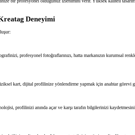
ganize bir profesyonel olduğunuz izlenimini verir. Yüksek kaliteli tasarı
 Kreatag Deneyimi
luşur:
ografinizi, profesyonel fotoğraflarınızı, hatta markanızın kurumsal renkle
iziksel kart, dijital profilinize yönlendirme yapmak için anahtar görevi g
lojisi, profilinizi anında açar ve karşı tarafın bilgilerinizi kaydetmesi