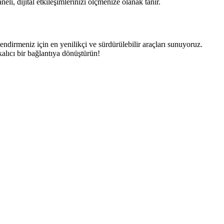
eli, dijital etkileşimlerinizi ölçmenize olanak tanır.
lendirmeniz için en yenilikçi ve sürdürülebilir araçları sunuyoruz.
kalıcı bir bağlantıya dönüştürün!