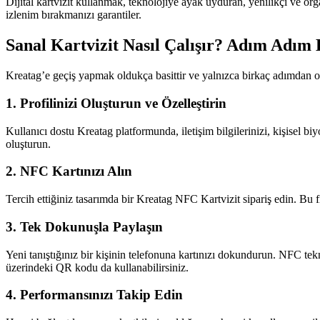
Dijital kartvizit kullanmak, teknolojiye ayak uyduran, yenilikçi ve or
izlenim bırakmanızı garantiler.
Sanal Kartvizit Nasıl Çalışır? Adım Adım
Kreatag’e geçiş yapmak oldukça basittir ve yalnızca birkaç adımdan o
1. Profilinizi Oluşturun ve Özelleştirin
Kullanıcı dostu Kreatag platformunda, iletişim bilgilerinizi, kişisel biy
oluşturun.
2. NFC Kartınızı Alın
Tercih ettiğiniz tasarımda bir Kreatag NFC Kartvizit sipariş edin. Bu f
3. Tek Dokunuşla Paylaşın
Yeni tanıştığınız bir kişinin telefonuna kartınızı dokundurun. NFC tekno
üzerindeki QR kodu da kullanabilirsiniz.
4. Performansınızı Takip Edin