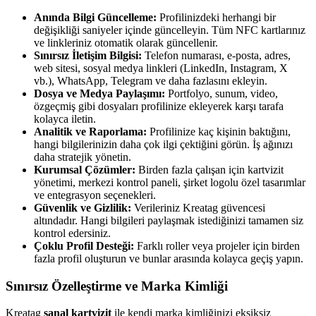
Anında Bilgi Güncelleme:
Profilinizdeki herhangi bir
değişikliği saniyeler içinde güncelleyin. Tüm NFC kartlarınız
ve linkleriniz otomatik olarak güncellenir.
Sınırsız İletişim Bilgisi:
Telefon numarası, e-posta, adres,
web sitesi, sosyal medya linkleri (LinkedIn, Instagram, X
vb.), WhatsApp, Telegram ve daha fazlasını ekleyin.
Dosya ve Medya Paylaşımı:
Portfolyo, sunum, video,
özgeçmiş gibi dosyaları profilinize ekleyerek karşı tarafa
kolayca iletin.
Analitik ve Raporlama:
Profilinize kaç kişinin baktığını,
hangi bilgilerinizin daha çok ilgi çektiğini görün. İş ağınızı
daha stratejik yönetin.
Kurumsal Çözümler:
Birden fazla çalışan için kartvizit
yönetimi, merkezi kontrol paneli, şirket logolu özel tasarımlar
ve entegrasyon seçenekleri.
Güvenlik ve Gizlilik:
Verileriniz Kreatag güvencesi
altındadır. Hangi bilgileri paylaşmak istediğinizi tamamen siz
kontrol edersiniz.
Çoklu Profil Desteği:
Farklı roller veya projeler için birden
fazla profil oluşturun ve bunlar arasında kolayca geçiş yapın.
Sınırsız Özelleştirme ve Marka Kimliği
Kreatag
sanal kartvizit
ile kendi marka kimliğinizi eksiksiz