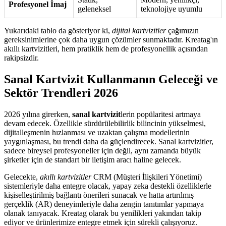
Profesyonel İmaj
geleneksel
teknolojiye uyumlu
Yukarıdaki tablo da gösteriyor ki,
dijital kartvizitler
çağımızın
gereksinimlerine çok daha uygun çözümler sunmaktadır. Kreatag'ın
akıllı kartvizitleri, hem pratiklik hem de profesyonellik açısından
rakipsizdir.
Sanal Kartvizit Kullanmanın Geleceği ve
Sektör Trendleri 2026
2026 yılına girerken,
sanal kartvizit
lerin popülaritesi artmaya
devam edecek. Özellikle sürdürülebilirlik bilincinin yükselmesi,
dijitalleşmenin hızlanması ve uzaktan çalışma modellerinin
yaygınlaşması, bu trendi daha da güçlendirecek. Sanal kartvizitler,
sadece bireysel profesyoneller için değil, aynı zamanda büyük
şirketler için de standart bir iletişim aracı haline gelecek.
Gelecekte,
akıllı kartvizitler
CRM (Müşteri İlişkileri Yönetimi)
sistemleriyle daha entegre olacak, yapay zeka destekli özelliklerle
kişiselleştirilmiş bağlantı önerileri sunacak ve hatta artırılmış
gerçeklik (AR) deneyimleriyle daha zengin tanıtımlar yapmaya
olanak tanıyacak. Kreatag olarak bu yenilikleri yakından takip
ediyor ve ürünlerimize entegre etmek için sürekli çalışıyoruz.