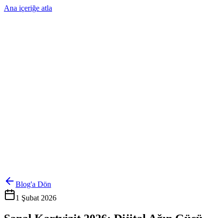
Ana içeriğe atla
Ürünler
Çözümler
Hakkımızda
Kurumsal Sipariş
Referanslar
İletişim
Kartlarını Yönet
Giriş Yap
Blog'a Dön
1 Şubat 2026