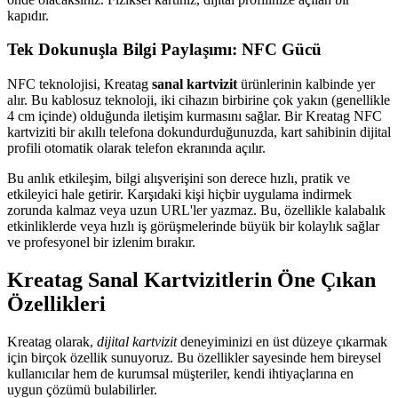
kapıdır.
Tek Dokunuşla Bilgi Paylaşımı: NFC Gücü
NFC teknolojisi, Kreatag
sanal kartvizit
ürünlerinin kalbinde yer
alır. Bu kablosuz teknoloji, iki cihazın birbirine çok yakın (genellikle
4 cm içinde) olduğunda iletişim kurmasını sağlar. Bir Kreatag NFC
kartviziti bir akıllı telefona dokundurduğunuzda, kart sahibinin dijital
profili otomatik olarak telefon ekranında açılır.
Bu anlık etkileşim, bilgi alışverişini son derece hızlı, pratik ve
etkileyici hale getirir. Karşıdaki kişi hiçbir uygulama indirmek
zorunda kalmaz veya uzun URL'ler yazmaz. Bu, özellikle kalabalık
etkinliklerde veya hızlı iş görüşmelerinde büyük bir kolaylık sağlar
ve profesyonel bir izlenim bırakır.
Kreatag Sanal Kartvizitlerin Öne Çıkan
Özellikleri
Kreatag olarak,
dijital kartvizit
deneyiminizi en üst düzeye çıkarmak
için birçok özellik sunuyoruz. Bu özellikler sayesinde hem bireysel
kullanıcılar hem de kurumsal müşteriler, kendi ihtiyaçlarına en
uygun çözümü bulabilirler.