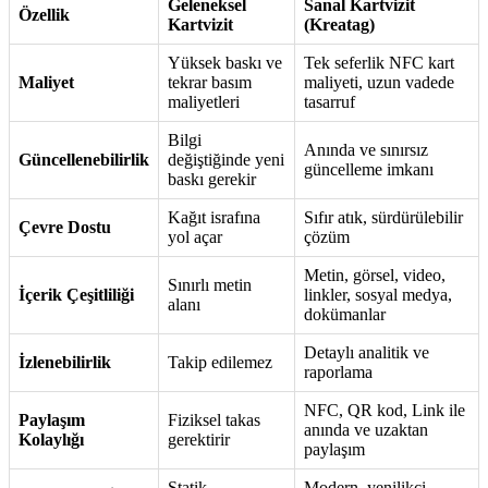
Geleneksel
Sanal Kartvizit
Özellik
Kartvizit
(Kreatag)
Yüksek baskı ve
Tek seferlik NFC kart
Maliyet
tekrar basım
maliyeti, uzun vadede
maliyetleri
tasarruf
Bilgi
Anında ve sınırsız
Güncellenebilirlik
değiştiğinde yeni
güncelleme imkanı
baskı gerekir
Kağıt israfına
Sıfır atık, sürdürülebilir
Çevre Dostu
yol açar
çözüm
Metin, görsel, video,
Sınırlı metin
İçerik Çeşitliliği
linkler, sosyal medya,
alanı
dokümanlar
Detaylı analitik ve
İzlenebilirlik
Takip edilemez
raporlama
NFC, QR kod, Link ile
Paylaşım
Fiziksel takas
anında ve uzaktan
Kolaylığı
gerektirir
paylaşım
Statik,
Modern, yenilikçi,