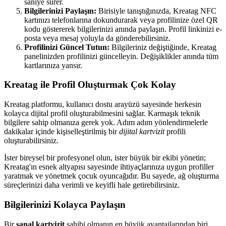
saniye sürer.
Bilgilerinizi Paylaşın:
Birisiyle tanıştığınızda, Kreatag NFC
kartınızı telefonlarına dokundurarak veya profilinize özel QR
kodu göstererek bilgilerinizi anında paylaşın. Profil linkinizi e-
posta veya mesaj yoluyla da gönderebilirsiniz.
Profilinizi Güncel Tutun:
Bilgileriniz değiştiğinde, Kreatag
panelinizden profilinizi güncelleyin. Değişiklikler anında tüm
kartlarınıza yansır.
Kreatag ile Profil Oluşturmak Çok Kolay
Kreatag platformu, kullanıcı dostu arayüzü sayesinde herkesin
kolayca dijital profil oluşturabilmesini sağlar. Karmaşık teknik
bilgilere sahip olmanıza gerek yok. Adım adım yönlendirmelerle
dakikalar içinde kişiselleştirilmiş bir
dijital kartvizit
profili
oluşturabilirsiniz.
İster bireysel bir profesyonel olun, ister büyük bir ekibi yönetin;
Kreatag'ın esnek altyapısı sayesinde ihtiyaçlarınıza uygun profiller
yaratmak ve yönetmek çocuk oyuncağıdır. Bu sayede, ağ oluşturma
süreçlerinizi daha verimli ve keyifli hale getirebilirsiniz.
Bilgilerinizi Kolayca Paylaşın
Bir
sanal kartvizit
sahibi olmanın en büyük avantajlarından biri,