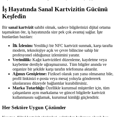
İş Hayatında Sanal Kartvizitin Gücünü
Keşfedin
Bir
sanal kartvizit
sahibi olmak, sadece bilgilerinizi dijital ortama
taşımaktan öte, iş hayatınızda size pek çok avantaj sağlar. İşte
bunlardan bazıları:
İlk İzlenim:
Yenilikçi bir NFC kartvizit sunmak, karşı tarafta
modern, teknolojiye açık ve çevre bilincine sahip bir
profesyonel olduğunuz izlenimini yaratır.
Verimlilik:
Kağıt kartvizitleri düzenleme, kaydetme veya
kaybetme derdiyle uğraşmazsınız. Tüm bilgiler anında ve
organize bir şekilde karşı tarafın telefonuna aktarılır.
Ağınızı Genişletme:
Fiziksel olarak yan yana olmasanız bile,
profil linkinizi e-posta veya mesaj yoluyla göndererek
uluslararası düzeyde bağlantılar kurabilirsiniz.
Marka Tutarlılığı:
Özellikle kurumsal müşteriler için, tüm
çalışanların aynı markalama ve güncel bilgilerle kartvizit
kullanmasını sağlamak, kurumsal kimliği güçlendirir.
Her Sektöre Uygun Çözümler