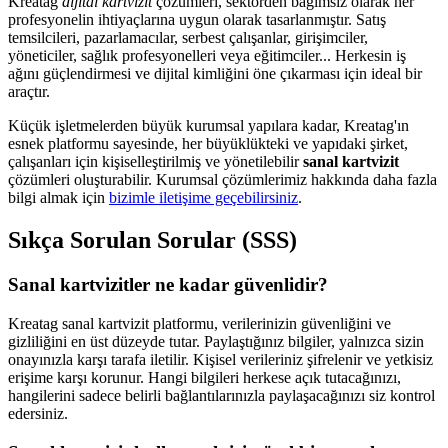
Kreatag
dijital kartvizit
çözümleri, sektörden bağımsız olarak her
profesyonelin ihtiyaçlarına uygun olarak tasarlanmıştır. Satış
temsilcileri, pazarlamacılar, serbest çalışanlar, girişimciler,
yöneticiler, sağlık profesyonelleri veya eğitimciler... Herkesin iş
ağını güçlendirmesi ve dijital kimliğini öne çıkarması için ideal bir
araçtır.
Küçük işletmelerden büyük kurumsal yapılara kadar, Kreatag'ın
esnek platformu sayesinde, her büyüklükteki ve yapıdaki şirket,
çalışanları için kişiselleştirilmiş ve yönetilebilir
sanal kartvizit
çözümleri oluşturabilir. Kurumsal çözümlerimiz hakkında daha fazla
bilgi almak için
bizimle iletişime geçebilirsiniz
.
Sıkça Sorulan Sorular (SSS)
Sanal kartvizitler ne kadar güvenlidir?
Kreatag sanal kartvizit platformu, verilerinizin güvenliğini ve
gizliliğini en üst düzeyde tutar. Paylaştığınız bilgiler, yalnızca sizin
onayınızla karşı tarafa iletilir. Kişisel verileriniz şifrelenir ve yetkisiz
erişime karşı korunur. Hangi bilgileri herkese açık tutacağınızı,
hangilerini sadece belirli bağlantılarınızla paylaşacağınızı siz kontrol
edersiniz.