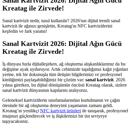
Sanal Kartvizit 2026: Dijital Ağın Gücü
Kreatag ile Zirvede!
Sanal kartvizit nedir, nasıl kullanılır? 2026'nın dijital trendi sanal
kartvizit ile ağınızı genişletin, Kreatag'ın NFC kartvizitlerini
keşfedin ve fark yaratın!
Sanal Kartvizit 2026: Dijital Ağın Gücü
Kreatag ile Zirvede!
İş dünyası hızla dijitalleşirken, ağ oluşturma alışkanlıklarımız da bu
değişime ayak uyduruyor. Artık cebimizde taşıdığımız kağıt yığınları
yerine, tek bir dokunuşla tüm iletişim bilgilerimizi ve profesyonel
kimliğimizi paylaşabildiğimiz bir çözüm var:
sanal kartvizit
. 2026
yılına girerken, bu dijital dönüşümün öncüsü Kreatag olarak, sizlere
sanal kartvizit dünyasının kapılarını aralıyoruz.
Geleneksel kartvizitlerin sınırlamalarından kurtulmanın ve çağın
ötesinde bir ağ oluşturma deneyimi yaşamanın zamanı geldi.
Kreatag’ın yenilikçi
NFC kartvizit ürünleri
ile tanışarak, profesyonel
imajınızı güçlendirecek ve iş ilişkilerinizi bir üst seviyeye
taşıyacaksınız.