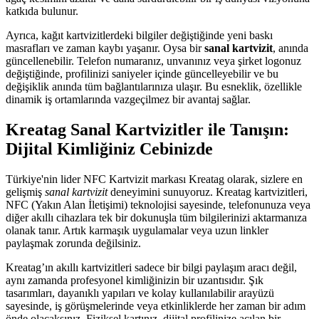
katkıda bulunur.
Ayrıca, kağıt kartvizitlerdeki bilgiler değiştiğinde yeni baskı
masrafları ve zaman kaybı yaşanır. Oysa bir
sanal kartvizit
, anında
güncellenebilir. Telefon numaranız, unvanınız veya şirket logonuz
değiştiğinde, profilinizi saniyeler içinde güncelleyebilir ve bu
değişiklik anında tüm bağlantılarınıza ulaşır. Bu esneklik, özellikle
dinamik iş ortamlarında vazgeçilmez bir avantaj sağlar.
Kreatag Sanal Kartvizitler ile Tanışın:
Dijital Kimliğiniz Cebinizde
Türkiye'nin lider NFC Kartvizit markası Kreatag olarak, sizlere en
gelişmiş
sanal kartvizit
deneyimini sunuyoruz. Kreatag kartvizitleri,
NFC (Yakın Alan İletişimi) teknolojisi sayesinde, telefonunuza veya
diğer akıllı cihazlara tek bir dokunuşla tüm bilgilerinizi aktarmanıza
olanak tanır. Artık karmaşık uygulamalar veya uzun linkler
paylaşmak zorunda değilsiniz.
Kreatag’ın akıllı kartvizitleri sadece bir bilgi paylaşım aracı değil,
aynı zamanda profesyonel kimliğinizin bir uzantısıdır. Şık
tasarımları, dayanıklı yapıları ve kolay kullanılabilir arayüzü
sayesinde, iş görüşmelerinde veya etkinliklerde her zaman bir adım
önde olacaksınız. Fiziksel kartınız, dijital profilinize açılan bir