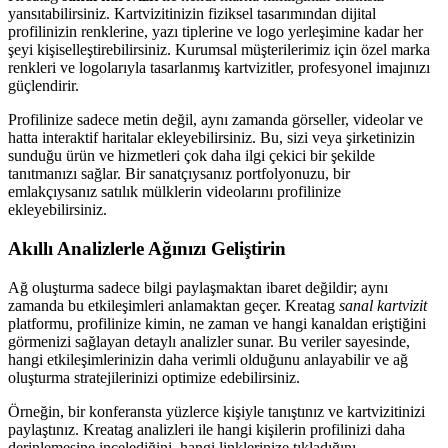
yansıtabilirsiniz. Kartvizitinizin fiziksel tasarımından dijital
profilinizin renklerine, yazı tiplerine ve logo yerleşimine kadar her
şeyi kişiselleştirebilirsiniz. Kurumsal müşterilerimiz için özel marka
renkleri ve logolarıyla tasarlanmış kartvizitler, profesyonel imajınızı
güçlendirir.
Profilinize sadece metin değil, aynı zamanda görseller, videolar ve
hatta interaktif haritalar ekleyebilirsiniz. Bu, sizi veya şirketinizin
sunduğu ürün ve hizmetleri çok daha ilgi çekici bir şekilde
tanıtmanızı sağlar. Bir sanatçıysanız portfolyonuzu, bir
emlakçıysanız satılık mülklerin videolarını profilinize
ekleyebilirsiniz.
Akıllı Analizlerle Ağınızı Geliştirin
Ağ oluşturma sadece bilgi paylaşmaktan ibaret değildir; aynı
zamanda bu etkileşimleri anlamaktan geçer. Kreatag
sanal kartvizit
platformu, profilinize kimin, ne zaman ve hangi kanaldan eriştiğini
görmenizi sağlayan detaylı analizler sunar. Bu veriler sayesinde,
hangi etkileşimlerinizin daha verimli olduğunu anlayabilir ve ağ
oluşturma stratejilerinizi optimize edebilirsiniz.
Örneğin, bir konferansta yüzlerce kişiyle tanıştınız ve kartvizitinizi
paylaştınız. Kreatag analizleri ile hangi kişilerin profilinizi daha
derinlemesine incelediğini, hangi linklerinize tıkladığını