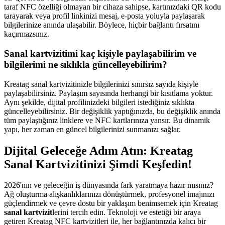
taraf NFC özelliği olmayan bir cihaza sahipse, kartınızdaki QR kodu
tarayarak veya profil linkinizi mesaj, e-posta yoluyla paylaşarak
bilgilerinize anında ulaşabilir. Böylece, hiçbir bağlantı fırsatını
kaçırmazsınız.
Sanal kartvizitimi kaç kişiyle paylaşabilirim ve
bilgilerimi ne sıklıkla güncelleyebilirim?
Kreatag sanal kartvizitinizle bilgilerinizi sınırsız sayıda kişiyle
paylaşabilirsiniz. Paylaşım sayısında herhangi bir kısıtlama yoktur.
Aynı şekilde, dijital profilinizdeki bilgileri istediğiniz sıklıkta
güncelleyebilirsiniz. Bir değişiklik yaptığınızda, bu değişiklik anında
tüm paylaştığınız linklere ve NFC kartlarınıza yansır. Bu dinamik
yapı, her zaman en güncel bilgilerinizi sunmanızı sağlar.
Dijital Geleceğe Adım Atın: Kreatag
Sanal Kartvizitinizi Şimdi Keşfedin!
2026'nın ve geleceğin iş dünyasında fark yaratmaya hazır mısınız?
Ağ oluşturma alışkanlıklarınızı dönüştürmek, profesyonel imajınızı
güçlendirmek ve çevre dostu bir yaklaşım benimsemek için Kreatag
sanal kartvizit
lerini tercih edin. Teknoloji ve estetiği bir araya
getiren Kreatag NFC kartvizitleri ile, her bağlantınızda kalıcı bir