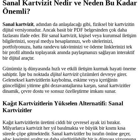
Sanal Kartvizit Nedir ve Neden Bu Kadar
Önemli?
Sanal kartvizit
, adından da anlaşılacağı gibi, fiziksel bir kartvizitin
dijital versiyonudur. Ancak basit bir PDF belgesinden çok daha
fazlasını ifade eder. Bir sanal kartvizit, kişisel veya kurumsal iletişim
bilgilerinizi, sosyal medya hesaplarınızı, web sitelerinizi,
portfolyonuzu, hatta randevu takviminizi ve ödeme linklerinizi tek
bir profil altında toplayarak anında paylaşmanızı sağlayan interaktif
bir dijital araçtır.
Günümüz iş dünyasında hızlı ve etkili iletişim kurmak hayati öneme
sahiptir. İşte bu noktada
dijital kartvizit
çözümleri devreye girer.
Geleneksel kartvizitlerin kaybolma, eskime veya içeriğinin
güncelliğini yitirme gibi dezavantajlarına karşın, sanal kartvizitler
dinamik, çevre dostu ve sonsuz özelleştirme imkanı sunar.
Kağıt Kartvizitlerin Yükselen Alternatifi: Sanal
Kartvizitler
Kağıt kartvizitlerin üretimi ciddi bir çevresel ayak izi bırakır.
Milyarlarca kartvizit her yıl basılmakta ve büyük bir kısmı kısa
sürede çöpe gitmektedir. Sanal kartvizitler bu israfın önüne geçer,
ağaç kesimini azaltır ve daha sürdürülebilir bir iş dünyası vizyonuna