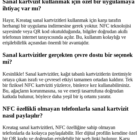
Sanal kartvizit kullanmak için özel bir uygulamaya
ihtiyaç var mı?
Hayır, Kreatag sanal kartvizitleri kullanmak için karşı tarafın
herhangi bir uygulama indirmesine gerek yoktur. NFC teknolojisi
sayesinde veya QR kod okutulduğunda, bilgiler doğrudan akıllı
telefonun internet tarayıcısında açılır. Bu, kullanım kolaylığı ve
erişilebilirlik açısından önemli bir avantajdır.
Sanal kartvizitler gerçekten çevre dostu bir seçenek
mi?
Kesinlikle! Sanal kartvizitler, kağıt tabanlı kartvizitlerin üretimiyle
ortaya çıkan israfı ve çevresel etkiyi tamamen ortadan kaldırır. Tek
bir fiziksel NFC kartviziti yüzlerce, binlerce kez kullanabilirsiniz.
Bu, ağaçların korunmasına, su ve enerji tasarrufuna doğrudan
katkıda bulunur, böylece daha yeşil bir iş ortamı yaratır.
NFC özellikli olmayan telefonlarla sanal kartvizit
nasıl paylaşılır?
Kreatag sanal kartvizitleri, NFC özelliğine sahip olmayan
telefonlarla da kolayca paylaşılabilir. Her dijital profilin kendine özel
bir QR kodu ve doğrudan erişilebilir bir web linki bulunur. Karşı