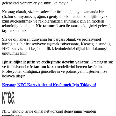
geleneksel yöntemleriyle sınırlı kalmayın.
Kreatag olarak, sizlere sadece bir ürün değil, aynı zamanda bir
çözüm sunuyoruz. İş ağınızı genişletmek, markanızın dijital ayak
izini güçlendirmek ve rakiplerinizden sıyrılmak için en modern
teknolojiyi kullanın.
Nfc tanıtım kartı
ile tanışmak, işinizi geleceğe
taşımak demektir.
Siz de dijitalleşen dünyanın bir parçası olmak ve profesyonel
kimliğinizi bir üst seviyeye taşımak istiyorsanız, Kreatag'ın sunduğu
NFC kartvizitleri keşfedin. İlk izlenimlerinizi dijital bir dokunuşla
unutulmaz kılın.
İşinizi dijitalleştirin ve etkileşimde devrim yaratın!
Kreatag'ın şık
ve fonksiyonel
nfc tanıtım kartı
modellerini hemen keşfedin.
Profesyonel kimliğinizi güncelleyin ve potansiyel müşterilerinize
kolayca ulaşın.
Kreatag NFC Kartvizitlerini Keşfetmek İçin Tıklayın!
NFC teknolojisiyle dijital networking deneyimini yeniden
tanımlıyoruz.