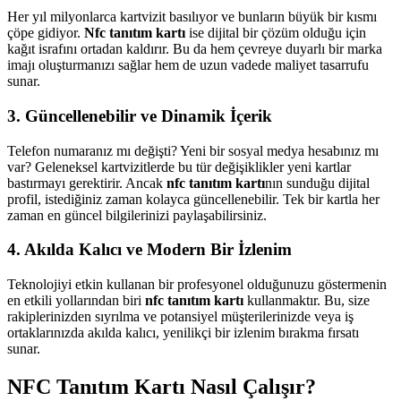
Her yıl milyonlarca kartvizit basılıyor ve bunların büyük bir kısmı
çöpe gidiyor.
Nfc tanıtım kartı
ise dijital bir çözüm olduğu için
kağıt israfını ortadan kaldırır. Bu da hem çevreye duyarlı bir marka
imajı oluşturmanızı sağlar hem de uzun vadede maliyet tasarrufu
sunar.
3. Güncellenebilir ve Dinamik İçerik
Telefon numaranız mı değişti? Yeni bir sosyal medya hesabınız mı
var? Geleneksel kartvizitlerde bu tür değişiklikler yeni kartlar
bastırmayı gerektirir. Ancak
nfc tanıtım kartı
nın sunduğu dijital
profil, istediğiniz zaman kolayca güncellenebilir. Tek bir kartla her
zaman en güncel bilgilerinizi paylaşabilirsiniz.
4. Akılda Kalıcı ve Modern Bir İzlenim
Teknolojiyi etkin kullanan bir profesyonel olduğunuzu göstermenin
en etkili yollarından biri
nfc tanıtım kartı
kullanmaktır. Bu, size
rakiplerinizden sıyrılma ve potansiyel müşterilerinizde veya iş
ortaklarınızda akılda kalıcı, yenilikçi bir izlenim bırakma fırsatı
sunar.
NFC Tanıtım Kartı Nasıl Çalışır?