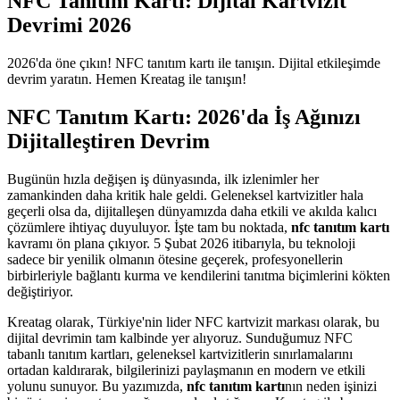
NFC Tanıtım Kartı: Dijital Kartvizit
Devrimi 2026
2026'da öne çıkın! NFC tanıtım kartı ile tanışın. Dijital etkileşimde
devrim yaratın. Hemen Kreatag ile tanışın!
NFC Tanıtım Kartı: 2026'da İş Ağınızı
Dijitalleştiren Devrim
Bugünün hızla değişen iş dünyasında, ilk izlenimler her
zamankinden daha kritik hale geldi. Geleneksel kartvizitler hala
geçerli olsa da, dijitalleşen dünyamızda daha etkili ve akılda kalıcı
çözümlere ihtiyaç duyuluyor. İşte tam bu noktada,
nfc tanıtım kartı
kavramı ön plana çıkıyor. 5 Şubat 2026 itibarıyla, bu teknoloji
sadece bir yenilik olmanın ötesine geçerek, profesyonellerin
birbirleriyle bağlantı kurma ve kendilerini tanıtma biçimlerini kökten
değiştiriyor.
Kreatag olarak, Türkiye'nin lider NFC kartvizit markası olarak, bu
dijital devrimin tam kalbinde yer alıyoruz. Sunduğumuz NFC
tabanlı tanıtım kartları, geleneksel kartvizitlerin sınırlamalarını
ortadan kaldırarak, bilgilerinizi paylaşmanın en modern ve etkili
yolunu sunuyor. Bu yazımızda,
nfc tanıtım kartı
nın neden işinizi