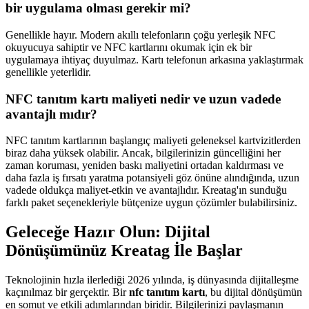
bir uygulama olması gerekir mi?
Genellikle hayır. Modern akıllı telefonların çoğu yerleşik NFC
okuyucuya sahiptir ve NFC kartlarını okumak için ek bir
uygulamaya ihtiyaç duyulmaz. Kartı telefonun arkasına yaklaştırmak
genellikle yeterlidir.
NFC tanıtım kartı maliyeti nedir ve uzun vadede
avantajlı mıdır?
NFC tanıtım kartlarının başlangıç maliyeti geleneksel kartvizitlerden
biraz daha yüksek olabilir. Ancak, bilgilerinizin güncelliğini her
zaman koruması, yeniden baskı maliyetini ortadan kaldırması ve
daha fazla iş fırsatı yaratma potansiyeli göz önüne alındığında, uzun
vadede oldukça maliyet-etkin ve avantajlıdır. Kreatag'ın sunduğu
farklı paket seçenekleriyle bütçenize uygun çözümler bulabilirsiniz.
Geleceğe Hazır Olun: Dijital
Dönüşümünüz Kreatag İle Başlar
Teknolojinin hızla ilerlediği 2026 yılında, iş dünyasında dijitalleşme
kaçınılmaz bir gerçektir. Bir
nfc tanıtım kartı
, bu dijital dönüşümün
en somut ve etkili adımlarından biridir. Bilgilerinizi paylaşmanın