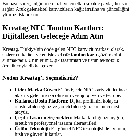
Bu basit süreç, bilginin en hızlı ve en etkili şekilde paylaşılmasını
sağlar. Artık geleneksel kartvizitlerin kağıt israfına ve güncelliğini
yitirme riskine son!
Kreatag NFC Tanıtım Kartları:
Dijitalleşen Geleceğe Adım Atın
Kreatag, Türkiye'nin önde gelen NFC kartvizit markası olarak,
sizlere en kaliteli ve en işlevsel
nfc tanıtım kartı
çözümlerini
sunmaktadır. Ürünlerimiz, şık tasarımları ve üstün teknolojik
özellikleriyle dikkat çeker.
Neden Kreatag'ı Seçmelisiniz?
Lider Marka Güveni:
Türkiye'de NFC kartvizit denince
akla ilk gelen marka olmanın verdiği güven ve tecrübe.
Kullanıcı Dostu Platform:
Dijital profilinizi kolayca
oluşturabileceğiniz ve yönetebileceğiniz kullanıcı dostu
arayüz.
Çeşitli Tasarım Seçenekleri:
Marka kimliğinize uygun,
estetik ve profesyonel tasarım alternatifleri.
Üstün Teknoloji:
En güncel NFC teknolojisi ile uyumlu,
hızlı ve güvenilir kartlar.