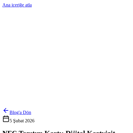
Ana içeriğe atla
Ürünler
Çözümler
Hakkımızda
Kurumsal Sipariş
Referanslar
İletişim
Kartlarını Yönet
Giriş Yap
Blog'a Dön
5 Şubat 2026