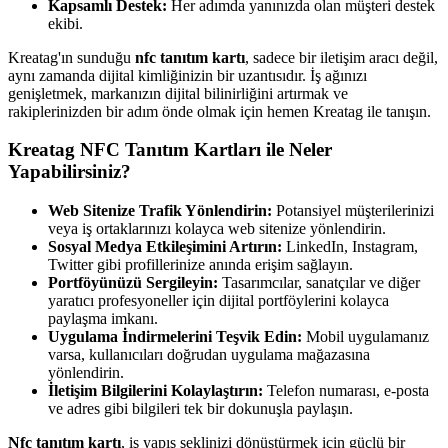
Kapsamlı Destek:
Her adımda yanınızda olan müşteri destek
ekibi.
Kreatag'ın sunduğu
nfc tanıtım kartı
, sadece bir iletişim aracı değil,
aynı zamanda dijital kimliğinizin bir uzantısıdır. İş ağınızı
genişletmek, markanızın dijital bilinirliğini artırmak ve
rakiplerinizden bir adım önde olmak için hemen Kreatag ile tanışın.
Kreatag NFC Tanıtım Kartları ile Neler
Yapabilirsiniz?
Web Sitenize Trafik Yönlendirin:
Potansiyel müşterilerinizi
veya iş ortaklarınızı kolayca web sitenize yönlendirin.
Sosyal Medya Etkileşimini Artırın:
LinkedIn, Instagram,
Twitter gibi profillerinize anında erişim sağlayın.
Portföyünüzü Sergileyin:
Tasarımcılar, sanatçılar ve diğer
yaratıcı profesyoneller için dijital portföylerini kolayca
paylaşma imkanı.
Uygulama İndirmelerini Teşvik Edin:
Mobil uygulamanız
varsa, kullanıcıları doğrudan uygulama mağazasına
yönlendirin.
İletişim Bilgilerini Kolaylaştırın:
Telefon numarası, e-posta
ve adres gibi bilgileri tek bir dokunuşla paylaşın.
Nfc tanıtım kartı
, iş yapış şeklinizi dönüştürmek için güçlü bir