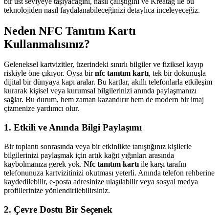
bir üst seviyeye taşıyacağını, nasıl çalıştığını ve Kreatag ile bu
teknolojiden nasıl faydalanabileceğinizi detaylıca inceleyeceğiz.
Neden NFC Tanıtım Kartı
Kullanmalısınız?
Geleneksel kartvizitler, üzerindeki sınırlı bilgiler ve fiziksel kayıp
riskiyle öne çıkıyor. Oysa bir
nfc tanıtım kartı
, tek bir dokunuşla
dijital bir dünyaya kapı aralar. Bu kartlar, akıllı telefonlarla etkileşim
kurarak kişisel veya kurumsal bilgilerinizi anında paylaşmanızı
sağlar. Bu durum, hem zaman kazandırır hem de modern bir imaj
çizmenize yardımcı olur.
1. Etkili ve Anında Bilgi Paylaşımı
Bir toplantı sonrasında veya bir etkinlikte tanıştığınız kişilerle
bilgilerinizi paylaşmak için artık kağıt yığınları arasında
kaybolmanıza gerek yok.
Nfc tanıtım kartı
ile karşı tarafın
telefonunuza kartvizitinizi okutması yeterli. Anında telefon rehberine
kaydedilebilir, e-posta adresinize ulaşılabilir veya sosyal medya
profillerinize yönlendirilebilirsiniz.
2. Çevre Dostu Bir Seçenek