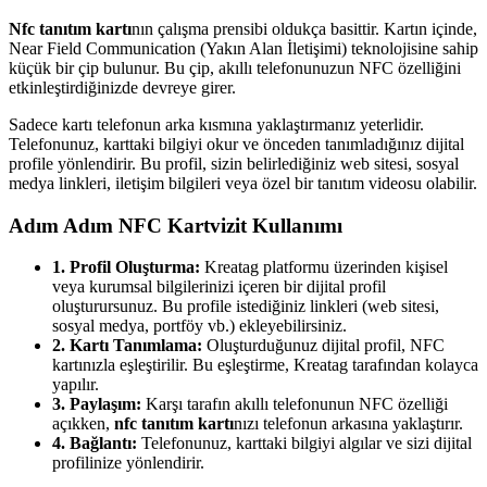
Nfc tanıtım kartı
nın çalışma prensibi oldukça basittir. Kartın içinde,
Near Field Communication (Yakın Alan İletişimi) teknolojisine sahip
küçük bir çip bulunur. Bu çip, akıllı telefonunuzun NFC özelliğini
etkinleştirdiğinizde devreye girer.
Sadece kartı telefonun arka kısmına yaklaştırmanız yeterlidir.
Telefonunuz, karttaki bilgiyi okur ve önceden tanımladığınız dijital
profile yönlendirir. Bu profil, sizin belirlediğiniz web sitesi, sosyal
medya linkleri, iletişim bilgileri veya özel bir tanıtım videosu olabilir.
Adım Adım NFC Kartvizit Kullanımı
1. Profil Oluşturma:
Kreatag platformu üzerinden kişisel
veya kurumsal bilgilerinizi içeren bir dijital profil
oluşturursunuz. Bu profile istediğiniz linkleri (web sitesi,
sosyal medya, portföy vb.) ekleyebilirsiniz.
2. Kartı Tanımlama:
Oluşturduğunuz dijital profil, NFC
kartınızla eşleştirilir. Bu eşleştirme, Kreatag tarafından kolayca
yapılır.
3. Paylaşım:
Karşı tarafın akıllı telefonunun NFC özelliği
açıkken,
nfc tanıtım kartı
nızı telefonun arkasına yaklaştırır.
4. Bağlantı:
Telefonunuz, karttaki bilgiyi algılar ve sizi dijital
profilinize yönlendirir.