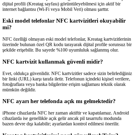
dijital profili (Kreatag sayfası) görüntüleyebilmesi için aktif bir
internet bağlantısı (Wi-Fi veya Mobil Veri) olması şarttır.
Eski model telefonlar NFC kartvizitleri okuyabilir
mi?
NFC özelliği olmayan eski model telefonlar, Kreatag kartvizitlerinin
üzerinde bulunan özel QR kodu tarayarak dijital profile sorunsuz bir
şekilde erişebilir. Bu sayede %100 uyumluluk sağlanmış olur.
NFC kartvizit kullanmak güvenli midir?
Evet, oldukça güvenlidir. NFC kartvizitler sadece sizin belirlediğiniz
bir linki (URL) karşı tarafa iletir. Telefonun içindeki kişisel verilere,
fotoğraflara veya banka bilgilerine erişim sağlaması teknik olarak
mümkün değildir.
NFC ayarı her telefonda açık mı gelmektedir?
iPhone cihazlarda NFC her zaman aktiftir ve kapatılamaz. Android
cihazlarda ise genellikle açık gelir ancak pil tasarrufu modunda
bazen devre dışı kalabilir; ayarlardan kontrol edilmesi önerilir.