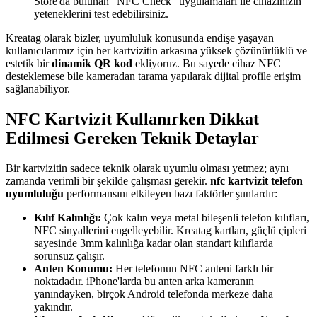
Store'da bulunan "NFC Check" uygulamaları ile cihazınızın
yeteneklerini test edebilirsiniz.
Kreatag olarak bizler, uyumluluk konusunda endişe yaşayan
kullanıcılarımız için her kartvizitin arkasına yüksek çözünürlüklü ve
estetik bir
dinamik QR kod
ekliyoruz. Bu sayede cihaz NFC
desteklemese bile kameradan tarama yapılarak dijital profile erişim
sağlanabiliyor.
NFC Kartvizit Kullanırken Dikkat
Edilmesi Gereken Teknik Detaylar
Bir kartvizitin sadece teknik olarak uyumlu olması yetmez; aynı
zamanda verimli bir şekilde çalışması gerekir.
nfc kartvizit telefon
uyumluluğu
performansını etkileyen bazı faktörler şunlardır:
Kılıf Kalınlığı:
Çok kalın veya metal bileşenli telefon kılıfları,
NFC sinyallerini engelleyebilir. Kreatag kartları, güçlü çipleri
sayesinde 3mm kalınlığa kadar olan standart kılıflarda
sorunsuz çalışır.
Anten Konumu:
Her telefonun NFC anteni farklı bir
noktadadır. iPhone'larda bu anten arka kameranın
yanındayken, birçok Android telefonda merkeze daha
yakındır.