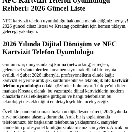
NFC Kartvizit Telefon Uyumluluğu
Rehberi: 2026 Güncel Liste
NFC kartvizit telefon uyumluluğu hakkında merak ettiğiniz her şey!
2026 güncel cihaz listesi ve Kreatag çözümleri için hemen tıklayın,
geleceği yakalayın.
2026 Yılında Dijital Dönüşüm ve NFC
Kartvizit Telefon Uyumluluğu
Günümüz iş dünyasında ağ kurma (networking) süreçleri,
geleneksel yöntemlerden tamamen sıyrılarak dijital bir boyuta
evrildi. 4 Şubat 2026 itibarıyla, profesyonellerin elinde kağıt
kartvizitler yerine artık şık, sürdürülebilir ve teknolojik
nfc kartvizit
telefon uyumluluğu
odaklı çözümler bulunuyor. Türkiye'nin lider
markası Kreatag olarak, bu yazımızda dijital kartvizitlerin modern
cihazlarla nasıl etkileşime girdiğini ve hangi telefonların bu
teknolojiyi desteklediğini en detaylı şekilde inceleyeceğiz.
Özellikle pandemi sonrası hızlanan dijitalleşme süreci, 2026 yılında
zirve noktasına ulaşmış durumda. Artık bir iş toplantısında
telefonunuzu bir başkasının telefonuna yaklaştırmak, saniyeler
içinde tüm profesyonel kimliğinizi aktarmanız için yeterli. Ancak bu