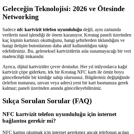
Geleceğin Teknolojisi: 2026 ve Ötesinde
Networking
Sadece
nfc kartvizit telefon uyumluluğu
değil, aynı zamanda
verilerin nasıl işlendiği de önem kazanıyor. Kreatag paneli üzerinden
kaç kişinin kartınızı okuttuğunu, hangi şehirlerden tıklandığını ve
hangi iletişim butonlarının daha aktif kullanıldığını takip
edebilirsiniz. Bu, geleneksel kartvizitlerin asla sunamayacağı bir veri
madenciliği imkanıdır.
Ayrıca, dijital kartvizitler çevre dostudur. Her yıl milyonlarca kağıt
kartvizit çöpe giderken, tek bir Kreatag NFC kartı ile ömür boyu
güncellenebilir bir kimliğe sahip olursunuz. Bilgileriniz değiştiğinde
(telefon numarası, unvan veya adres) yeni bir kart basmanıza gerek
kalmaz; paneli üzerinden anında güncelleyebilirsiniz.
Sıkça Sorulan Sorular (FAQ)
NFC kartvizit telefon uyumluluğu için internet
bağlantısı gerekir mi?
NFC kartını okutmak için internet gerekmez ancak telefonun açılan