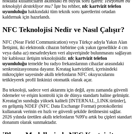
noktada kullanıcıların aklındaki en büyük soru işareti:
Telefonum bu
teknolojiyi destekliyor mu?
İşte bu rehber,
nfc kartvizit telefon
uyumluluğu
hakkındaki tüm teknik soru işaretlerini ortadan
kaldırmak için hazırlandı.
NFC Teknolojisi Nedir ve Nasıl Çalışır?
NFC (Near Field Communication) veya Türkçe adıyla Yakın Alan
İletişimi, iki elektronik cihazın birbirine çok yakın (genellikle 4 cm
veya daha az) mesafedeyken veri alışverişinde bulunmasını sağlayan
bir kablosuz iletişim teknolojisidir.
nfc kartvizit telefon
uyumluluğu
temelde bu radyo frekanslarının cihazlar arasındaki
senkronizasyonuna dayanır. Kreatag kartvizitleri, içerisindeki
mikroçipler sayesinde akıllı telefonların NFC okuyucularını
tetikleyerek profil linkinizi otomatik olarak açar.
Bu teknoloji, sadece veri aktarımı için değil, aynı zamanda güvenli
ödemeler ve erişim kontrolü için de dünya standartı haline gelmiştir.
Kreatag'ın sunduğu yüksek kaliteli [INTERNAL_LINK:ürünler],
en gelişmiş NDEF (NFC Data Exchange Format) protokollerini
kullanarak verinin en hızlı ve güvenli şekilde iletilmesini sağlar.
2026 yılında üretilen akıllı telefonların %99'u artık bu çipleri standart
donanım olarak sunmaktadır.