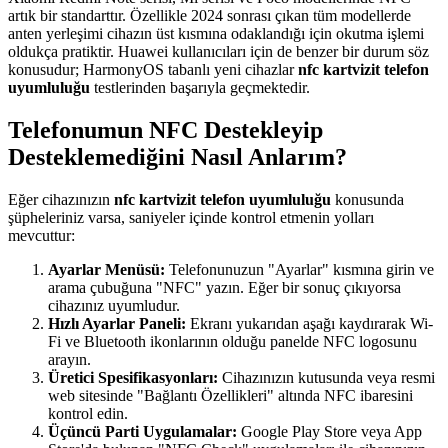
artık bir standarttır. Özellikle 2024 sonrası çıkan tüm modellerde
anten yerleşimi cihazın üst kısmına odaklandığı için okutma işlemi
oldukça pratiktir. Huawei kullanıcıları için de benzer bir durum söz
konusudur; HarmonyOS tabanlı yeni cihazlar
nfc kartvizit telefon
uyumluluğu
testlerinden başarıyla geçmektedir.
Telefonumun NFC Destekleyip
Desteklemediğini Nasıl Anlarım?
Eğer cihazınızın
nfc kartvizit telefon uyumluluğu
konusunda
şüpheleriniz varsa, saniyeler içinde kontrol etmenin yolları
mevcuttur:
Ayarlar Menüsü:
Telefonunuzun "Ayarlar" kısmına girin ve
arama çubuğuna "NFC" yazın. Eğer bir sonuç çıkıyorsa
cihazınız uyumludur.
Hızlı Ayarlar Paneli:
Ekranı yukarıdan aşağı kaydırarak Wi-
Fi ve Bluetooth ikonlarının olduğu panelde NFC logosunu
arayın.
Üretici Spesifikasyonları:
Cihazınızın kutusunda veya resmi
web sitesinde "Bağlantı Özellikleri" altında NFC ibaresini
kontrol edin.
Üçüncü Parti Uygulamalar:
Google Play Store veya App