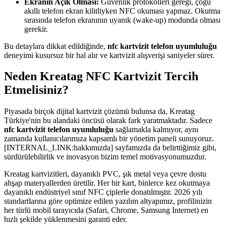
Ekranın Açık Olması:
Güvenlik protokolleri gereği, çoğu
akıllı telefon ekran kilitliyken NFC okuması yapmaz. Okutma
sırasında telefon ekranının uyanık (wake-up) modunda olması
gerekir.
Bu detaylara dikkat edildiğinde,
nfc kartvizit telefon uyumluluğu
deneyimi kusursuz bir hal alır ve kartvizit alışverişi saniyeler sürer.
Neden Kreatag NFC Kartvizit Tercih
Etmelisiniz?
Piyasada birçok dijital kartvizit çözümü bulunsa da, Kreatag
Türkiye'nin bu alandaki öncüsü olarak fark yaratmaktadır. Sadece
nfc kartvizit telefon uyumluluğu
sağlamakla kalmıyor, aynı
zamanda kullanıcılarımıza kapsamlı bir yönetim paneli sunuyoruz.
[INTERNAL_LINK:hakkımızda] sayfamızda da belirttiğimiz gibi,
sürdürülebilirlik ve inovasyon bizim temel motivasyonumuzdur.
Kreatag kartvizitleri, dayanıklı PVC, şık metal veya çevre dostu
ahşap materyallerden üretilir. Her bir kart, binlerce kez okutmaya
dayanıklı endüstriyel sınıf NFC çiplerle donatılmıştır. 2026 yılı
standartlarına göre optimize edilen yazılım altyapımız, profilinizin
her türlü mobil tarayıcıda (Safari, Chrome, Samsung Internet) en
hızlı şekilde yüklenmesini garanti eder.