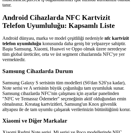
tanır.
Android Cihazlarda NFC Kartvizit
Telefon Uyumluluğu: Kapsamlı Liste
Android dünyası, marka ve model çeşitliliği nedeniyle
nfc kartvizit
telefon uyumluluğu
konusunda daha geniş bir yelpazeye sahiptir.
Başta Samsung, Xiaomi, Huawei ve Oppo olmak üzere neredeyse
tüm global üreticiler, orta ve üst segment cihazlarında NFC'ye yer
vermektedir.
Samsung Cihazlarda Durum
Samsung Galaxy S serisinin tüm modelleri (S6'dan S26'ya kadar),
Note serisi ve A serisinin büyük çoğunluğu tam uyumluluk sunar.
Samsung cihazlarda NFC'nin çalışması için ayarlar panelinden
"NFC ve Temassız Ödemeler" seçeneğinin aktif olduğundan emin
olmalısınız. Kreatag kartvizitleri, Samsung'un Knox güvenlik
altyapısı ile de tam uyumlu çalışarak verilerinizin bütünlüğünü korur.
Xiaomi ve Diğer Markalar
Xiaomi Redmi Note serisi, Mi serisi ve Poco modellerinde NFC