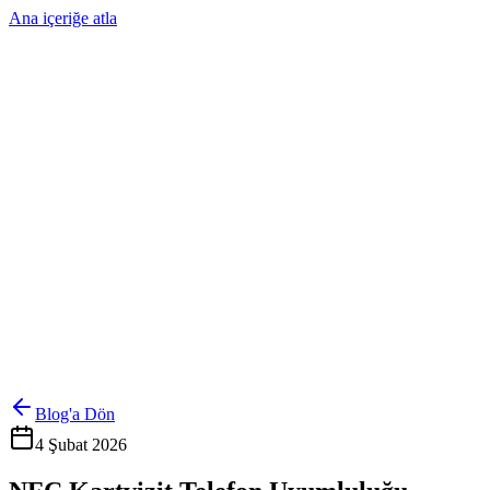
Ana içeriğe atla
Ürünler
Çözümler
Hakkımızda
Kurumsal Sipariş
Referanslar
İletişim
Kartlarını Yönet
Giriş Yap
Blog'a Dön
4 Şubat 2026