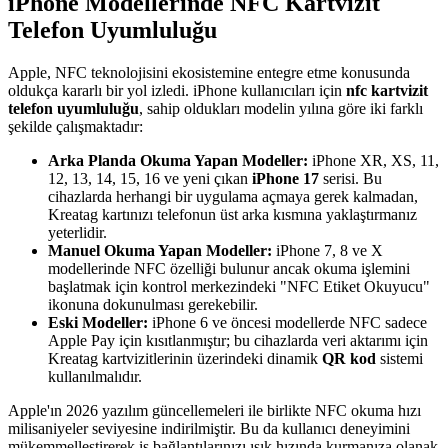
iPhone Modellerinde NFC Kartvizit
Telefon Uyumluluğu
Apple, NFC teknolojisini ekosistemine entegre etme konusunda
oldukça kararlı bir yol izledi. iPhone kullanıcıları için
nfc kartvizit
telefon uyumluluğu
, sahip oldukları modelin yılına göre iki farklı
şekilde çalışmaktadır:
Arka Planda Okuma Yapan Modeller:
iPhone XR, XS, 11,
12, 13, 14, 15, 16 ve yeni çıkan
iPhone 17
serisi. Bu
cihazlarda herhangi bir uygulama açmaya gerek kalmadan,
Kreatag kartınızı telefonun üst arka kısmına yaklaştırmanız
yeterlidir.
Manuel Okuma Yapan Modeller:
iPhone 7, 8 ve X
modellerinde NFC özelliği bulunur ancak okuma işlemini
başlatmak için kontrol merkezindeki "NFC Etiket Okuyucu"
ikonuna dokunulması gerekebilir.
Eski Modeller:
iPhone 6 ve öncesi modellerde NFC sadece
Apple Pay için kısıtlanmıştır; bu cihazlarda veri aktarımı için
Kreatag kartvizitlerinin üzerindeki dinamik
QR kod
sistemi
kullanılmalıdır.
Apple'ın 2026 yazılım güncellemeleri ile birlikte NFC okuma hızı
milisaniyeler seviyesine indirilmiştir. Bu da kullanıcı deneyimini
mükemmelleştirerek iş bağlantılarınızı ışık hızında kurmanıza olanak