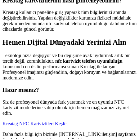
Kreatag kartvizitlerimi nasıl güncelleyebilirim?
Kreatag kullanıcı paneline giriş yaparak tüm bilgilerinizi anında
değiştirebilirsiniz. Yapılan değişiklikler kartınıza fiziksel müdahale
gerektirmeden anında nfc kartvizit telefon uyumluluğu dahilinde tüm
cihazlarda güncel görünür.
Hemen Dijital Dünyadaki Yerinizi Alın
Teknoloji hızla değişiyor ve bu değişime ayak uydurmak artık bir
tercih değil, zorunluluktur.
nfc kartvizit telefon uyumluluğu
konusunda en üstün performansı sunan Kreatag ile tanışın.
Profesyonel imajınızı güçlendirin, doğayı koruyun ve bağlantılarınızı
modernize edin.
Hazır mısınız?
Siz de profesyonel dünyada fark yaratmak ve en uyumlu NFC
kartvizit modellerine sahip olmak için hemen mağazamızı ziyaret
edin.
Kreatag NFC Kartvizitleri Keşfet
Daha fazla bilgi için bizimle [INTERNAL_LINK:iletişim] sayfamız