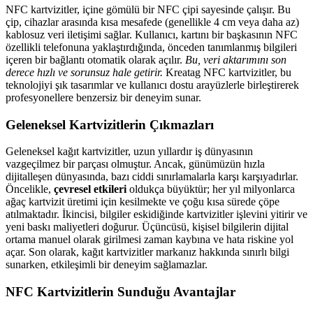
NFC kartvizitler, içine gömülü bir NFC çipi sayesinde çalışır. Bu
çip, cihazlar arasında kısa mesafede (genellikle 4 cm veya daha az)
kablosuz veri iletişimi sağlar. Kullanıcı, kartını bir başkasının NFC
özellikli telefonuna yaklaştırdığında, önceden tanımlanmış bilgileri
içeren bir bağlantı otomatik olarak açılır.
Bu, veri aktarımını son
derece hızlı ve sorunsuz hale getirir.
Kreatag NFC kartvizitler, bu
teknolojiyi şık tasarımlar ve kullanıcı dostu arayüzlerle birleştirerek
profesyonellere benzersiz bir deneyim sunar.
Geleneksel Kartvizitlerin Çıkmazları
Geleneksel kağıt kartvizitler, uzun yıllardır iş dünyasının
vazgeçilmez bir parçası olmuştur. Ancak, günümüzün hızla
dijitalleşen dünyasında, bazı ciddi sınırlamalarla karşı karşıyadırlar.
Öncelikle,
çevresel etkileri
oldukça büyüktür; her yıl milyonlarca
ağaç kartvizit üretimi için kesilmekte ve çoğu kısa sürede çöpe
atılmaktadır. İkincisi, bilgiler eskidiğinde kartvizitler işlevini yitirir ve
yeni baskı maliyetleri doğurur. Üçüncüsü, kişisel bilgilerin dijital
ortama manuel olarak girilmesi zaman kaybına ve hata riskine yol
açar. Son olarak, kağıt kartvizitler markanız hakkında sınırlı bilgi
sunarken, etkileşimli bir deneyim sağlamazlar.
NFC Kartvizitlerin Sunduğu Avantajlar