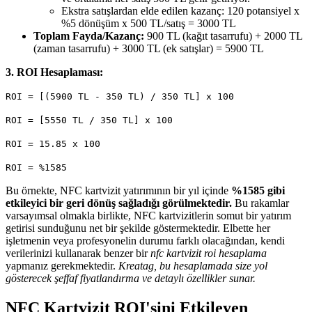
Ekstra satışlardan elde edilen kazanç: 120 potansiyel x
%5 dönüşüm x 500 TL/satış = 3000 TL
Toplam Fayda/Kazanç:
900 TL (kağıt tasarrufu) + 2000 TL
(zaman tasarrufu) + 3000 TL (ek satışlar) = 5900 TL
3. ROI Hesaplaması:
ROI = [(5900 TL - 350 TL) / 350 TL] x 100
ROI = [5550 TL / 350 TL] x 100
ROI = 15.85 x 100
ROI = %1585
Bu örnekte, NFC kartvizit yatırımının bir yıl içinde
%1585 gibi
etkileyici bir geri dönüş sağladığı görülmektedir.
Bu rakamlar
varsayımsal olmakla birlikte, NFC kartvizitlerin somut bir yatırım
getirisi sunduğunu net bir şekilde göstermektedir. Elbette her
işletmenin veya profesyonelin durumu farklı olacağından, kendi
verilerinizi kullanarak benzer bir
nfc kartvizit roi hesaplama
yapmanız gerekmektedir.
Kreatag, bu hesaplamada size yol
gösterecek şeffaf fiyatlandırma ve detaylı özellikler sunar.
NFC Kartvizit ROI'sini Etkileyen