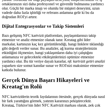
ortaklarınızın sizi daha profesyonel ve güvenilir bulmasına yardımcı
olur. Güçlü bir marka imajı ve olumlu bir müşteri deneyimi, uzun
vadede daha fazla işbirliği ve referans anlamına gelir ki bu da
doğrudan ROI'yi artırır.
Dijital Entegrasyonlar ve Takip Sistemleri
Bazı gelişmiş NFC kartvizit platformları, paylaşımlarınızı takip
etmenize ve analiz etmenize olanak tanır. Kreatag gibi lider
markalar, kartınızın kaç kez görüntülendiği, hangi linklere tıklandığı
gibi değerli veriler sunar. Bu analizler, ağ kurma stratejilerinizin
etkinliğini ölçmenize, hangi yaklaşımların daha iyi çalıştığını
anlamanıza ve gelecekteki etkileşimlerinizi optimize etmenize
yardımcı olur. Bu tür veriye dayalı kararlar,
nfc kartvizit getiri analizi
yaparken size somut kanıtlar sunar ve ROI'nizi maksimize etmenize
katkıda bulunur.
Gerçek Dünya Başarı Hikayeleri ve
Kreatag'ın Rolü
NFC kartvizitlerin teorik faydalarının ötesinde, gerçek dünyada nasıl
bir fark yarattığını görmek, yatırım kararınızı pekiştirecektir.
Kreatag, Türkiye'nin lider NFC Kartvizit markası olarak, pek çok