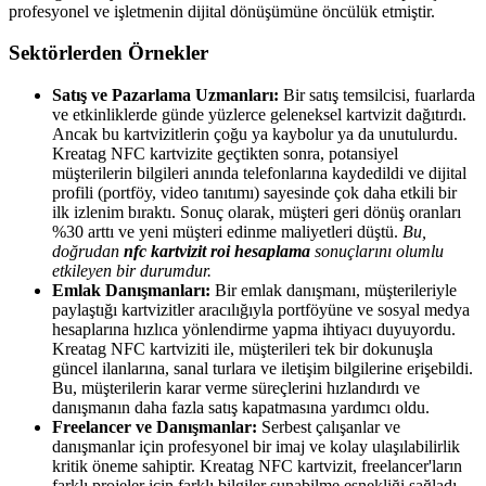
profesyonel ve işletmenin dijital dönüşümüne öncülük etmiştir.
Sektörlerden Örnekler
Satış ve Pazarlama Uzmanları:
Bir satış temsilcisi, fuarlarda
ve etkinliklerde günde yüzlerce geleneksel kartvizit dağıtırdı.
Ancak bu kartvizitlerin çoğu ya kaybolur ya da unutulurdu.
Kreatag NFC kartvizite geçtikten sonra, potansiyel
müşterilerin bilgileri anında telefonlarına kaydedildi ve dijital
profili (portföy, video tanıtımı) sayesinde çok daha etkili bir
ilk izlenim bıraktı. Sonuç olarak, müşteri geri dönüş oranları
%30 arttı ve yeni müşteri edinme maliyetleri düştü.
Bu,
doğrudan
nfc kartvizit roi hesaplama
sonuçlarını olumlu
etkileyen bir durumdur.
Emlak Danışmanları:
Bir emlak danışmanı, müşterileriyle
paylaştığı kartvizitler aracılığıyla portföyüne ve sosyal medya
hesaplarına hızlıca yönlendirme yapma ihtiyacı duyuyordu.
Kreatag NFC kartviziti ile, müşterileri tek bir dokunuşla
güncel ilanlarına, sanal turlara ve iletişim bilgilerine erişebildi.
Bu, müşterilerin karar verme süreçlerini hızlandırdı ve
danışmanın daha fazla satış kapatmasına yardımcı oldu.
Freelancer ve Danışmanlar:
Serbest çalışanlar ve
danışmanlar için profesyonel bir imaj ve kolay ulaşılabilirlik
kritik öneme sahiptir. Kreatag NFC kartvizit, freelancer'ların
farklı projeler için farklı bilgiler sunabilme esnekliği sağladı.