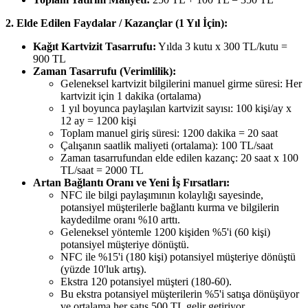
2. Elde Edilen Faydalar / Kazançlar (1 Yıl İçin):
Kağıt Kartvizit Tasarrufu:
Yılda 3 kutu x 300 TL/kutu =
900 TL
Zaman Tasarrufu (Verimlilik):
Geleneksel kartvizit bilgilerini manuel girme süresi: Her
kartvizit için 1 dakika (ortalama)
1 yıl boyunca paylaşılan kartvizit sayısı: 100 kişi/ay x
12 ay = 1200 kişi
Toplam manuel giriş süresi: 1200 dakika = 20 saat
Çalışanın saatlik maliyeti (ortalama): 100 TL/saat
Zaman tasarrufundan elde edilen kazanç: 20 saat x 100
TL/saat = 2000 TL
Artan Bağlantı Oranı ve Yeni İş Fırsatları:
NFC ile bilgi paylaşımının kolaylığı sayesinde,
potansiyel müşterilerle bağlantı kurma ve bilgilerin
kaydedilme oranı %10 arttı.
Geleneksel yöntemle 1200 kişiden %5'i (60 kişi)
potansiyel müşteriye dönüştü.
NFC ile %15'i (180 kişi) potansiyel müşteriye dönüştü
(yüzde 10'luk artış).
Ekstra 120 potansiyel müşteri (180-60).
Bu ekstra potansiyel müşterilerin %5'i satışa dönüşüyor
ve ortalama her satış 500 TL gelir getiriyor.