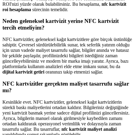
ROI'nizi yüzde olarak bulabilirsiniz. Bu hesaplama,
nfc kartvizit
roi hesaplama
sürecinin temelidir.
Neden geleneksel kartvizit yerine NFC kartvizit
tercih etmeliyim?
NFC kartvizitler, geleneksel kağıt kartvizitlere göre birçok üstünlüğe
sahiptir. Çevresel sürdürülebilirlik sunar, tek seferlik yatırım olduğu
için uzun vadede maliyet tasarrufu sağlar, bilgiler anında ve hatasız
bir şekilde paylaşılır, profilinizdeki bilgileri istediğiniz zaman
güncelleyebilirsiniz ve modern bir marka imajı yaratır. Ayrıca, bazı
platformlarla kullanım analizleri elde etme imkanı sunar, bu da
dijital kartvizit getiri
oranınızı takip etmenizi sağlar.
NFC kartvizitler gerçekten maliyet tasarrufu sağlar
mı?
Kesinlikle evet. NFC kartvizitler, geleneksel kağıt kartvizitlerin
sürekli baskı maliyetlerini ortadan kaldırır. Bilgileriniz değiştiğinde
yeni kartvizit basmak yerine sadece dijital profilinizi güncellersiniz.
Ayrıca, bilgilerin manuel olarak girilmesiyle kaybedilen zamanı
ortadan kaldırarak operasyonel verimlilik ve dolayısıyla zaman
tasarrufu sağlar. Bu tasarruflar,
nfc kartvizit maliyet analizi
yapıldığında somut rakamlarla görülebilir.