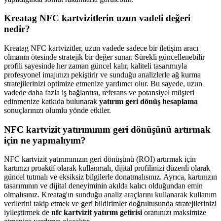
Kreatag NFC kartvizitlerin uzun vadeli değeri
nedir?
Kreatag NFC kartvizitler, uzun vadede sadece bir iletişim aracı
olmanın ötesinde stratejik bir değer sunar. Sürekli güncellenebilir
profili sayesinde her zaman güncel kalır, kaliteli tasarımıyla
profesyonel imajınızı pekiştirir ve sunduğu analizlerle ağ kurma
stratejilerinizi optimize etmenize yardımcı olur. Bu sayede, uzun
vadede daha fazla iş bağlantısı, referans ve potansiyel müşteri
edinmenize katkıda bulunarak
yatırım geri dönüş hesaplama
sonuçlarınızı olumlu yönde etkiler.
NFC kartvizit yatırımımın geri dönüşünü artırmak
için ne yapmalıyım?
NFC kartvizit yatırımınızın geri dönüşünü (ROI) artırmak için
kartınızı proaktif olarak kullanmalı, dijital profilinizi düzenli olarak
güncel tutmalı ve eksiksiz bilgilerle donatmalısınız. Ayrıca, kartınızın
tasarımının ve dijital deneyiminin akılda kalıcı olduğundan emin
olmalısınız. Kreatag'ın sunduğu analiz araçlarını kullanarak kullanım
verilerini takip etmek ve geri bildirimler doğrultusunda stratejilerinizi
iyileştirmek de
nfc kartvizit yatırım getirisi
oranınızı maksimize