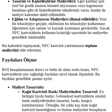
Tasarım ve Kişiselleştirme Maliyetleri:
Eğer kartınız için
özel bir grafik tasarım hizmeti alıyorsanız veya logonuzun
basılması gibi ek kişiselleştirme talepleriniz varsa, bunlar da
maliyet kalemine dahil edilmelidir.
Eğitim ve Adaptasyon Maliyetleri (ihmal edilebilir):
Yeni
bir teknolojiye geçişte, ekibinizin bu teknolojiyi kullanmayı
öğrenmesi için zaman ve kaynak ayırmanız gerekebilir. Ancak
NFC kartvizitlerin kullanım kolaylığı sayesinde bu maliyetler
genellikle minimaldir.
Bu kalemleri toplayarak, NFC kartvizit yatırımınızın
toplam
maliyetini
elde edersiniz.
Faydaları Ölçme
ROI hesaplamasının ikinci ve belki de daha zorlu kısmı, NFC
kartvizitlerin size sağladığı faydaları nicel olarak ölçmektir. Bu
faydalar genellikle şunları içerir:
Maliyet Tasarrufu:
Kağıt Kartvizit Baskı Maliyetinden Tasarruf:
En
belirgin fayda budur. Geleneksel kartvizitlerin sürekli
baskı maliyetlerinden (tasarım, baskı, kargo)
kurtulursunuz. Örneğin, bir yılda kaç kutu kağıt
kartvizit bastırdığınızı ve bunun maliyetini hesaplayın.