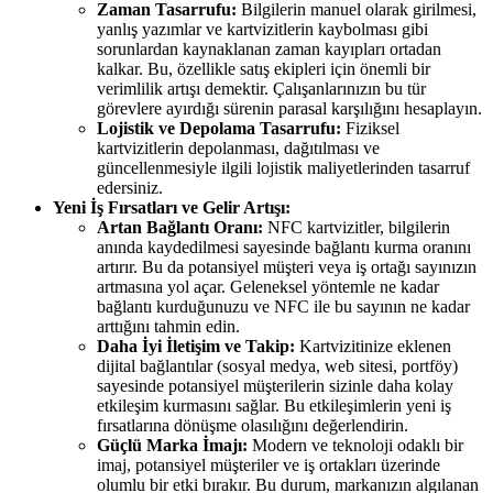
Zaman Tasarrufu:
Bilgilerin manuel olarak girilmesi,
yanlış yazımlar ve kartvizitlerin kaybolması gibi
sorunlardan kaynaklanan zaman kayıpları ortadan
kalkar. Bu, özellikle satış ekipleri için önemli bir
verimlilik artışı demektir. Çalışanlarınızın bu tür
görevlere ayırdığı sürenin parasal karşılığını hesaplayın.
Lojistik ve Depolama Tasarrufu:
Fiziksel
kartvizitlerin depolanması, dağıtılması ve
güncellenmesiyle ilgili lojistik maliyetlerinden tasarruf
edersiniz.
Yeni İş Fırsatları ve Gelir Artışı:
Artan Bağlantı Oranı:
NFC kartvizitler, bilgilerin
anında kaydedilmesi sayesinde bağlantı kurma oranını
artırır. Bu da potansiyel müşteri veya iş ortağı sayınızın
artmasına yol açar. Geleneksel yöntemle ne kadar
bağlantı kurduğunuzu ve NFC ile bu sayının ne kadar
arttığını tahmin edin.
Daha İyi İletişim ve Takip:
Kartvizitinize eklenen
dijital bağlantılar (sosyal medya, web sitesi, portföy)
sayesinde potansiyel müşterilerin sizinle daha kolay
etkileşim kurmasını sağlar. Bu etkileşimlerin yeni iş
fırsatlarına dönüşme olasılığını değerlendirin.
Güçlü Marka İmajı:
Modern ve teknoloji odaklı bir
imaj, potansiyel müşteriler ve iş ortakları üzerinde
olumlu bir etki bırakır. Bu durum, markanızın algılanan