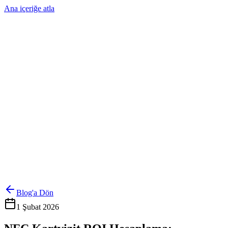
Ana içeriğe atla
Ürünler
Çözümler
Hakkımızda
Kurumsal Sipariş
Referanslar
İletişim
Kartlarını Yönet
Giriş Yap
Blog'a Dön
1 Şubat 2026