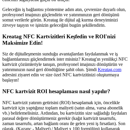
Geleceğin iş bağlantısı yöntemine adım atın, çevrenize duyarlı olun,
profesyonel imajınızı güçlendirin ve yatırımınızın geri dönüşünü
somut verilerle görün. Kreatag ile dijital ağ kurma deneyiminizi
zirveye taşıyın ve işinizin geleceğini bugün şekillendirin.
Kreatag NFC Kartvizitleri Keşfedin ve ROI'nizi
Maksimize Edin!
Siz de dijitalleşmenin sunduğu avantajlardan faydalanmak ve iş
bağlantılarınızı güçlendirmek ister misiniz? Kreatag'ın yenilikçi NFC
kartvizit çözümleriyle tanışın, profesyonel imajınızı dönüştürün ve
yatırımınızın nasıl geri döndüğüne şahit olun. Şimdi
Kreatag.com
adresini ziyaret edin ve size özel NFC kartvizitinizi oluşturmaya
başlayın!
NFC kartvizit ROI hesaplaması nasıl yapılır?
NFC kartvizit yatırım getirisini (ROI) hesaplamak için, öncelikle
kartvizit için yaptığınız toplam maliyeti (satın alma, varsa abonelik
vb.) belirlemelisiniz. Ardından, bu kartvizitin size sağladığı faydaları
parasal değere dönüştürmeniz gerekir (kağıt kartvizit tasarrufu,
zaman tasarrufu, artan bağlantı oranı ile gelen yeni iş fırsatları). Son
olarak, (Kazanç - Maliyet) / Maliyet x 100 formülünü kullanarak