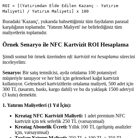
ROI = [(Yatırımdan Elde Edilen Kazanç - Yatırım
Maliyeti) / Yatırım Maliyeti] x 100
Buradaki 'Kazanç', yukarıda bahsettiğimiz tüm faydaların parasal
karşılığının toplamıdır. 'Yatırım Maliyeti' ise belirlediğiniz tüm
maliyetlerin toplamıdır.
Örnek Senaryo ile NFC Kartvizit ROI Hesaplama
Şimdi somut bir örnek üzerinden
nfc kartvizit roi hesaplama
sürecini
inceleyelim:
Senaryo:
Bir satış temsilcisi, ayda ortalama 100 potansiyel
müşteriyle tanışıyor ve her biri için geleneksel kağıt kartvizit
kullanıyor. Geleneksel kartvizitlerin ortalama maliyeti, 500 adet için
300 TL (tasarım, baskı, kargo dahil) ve bu da yaklaşık 1500 adet/yıl
(3 kutu) demektir.
1. Yatırım Maliyetleri (1 Yıl İçin):
Kreatag NFC Kartvizit Maliyeti:
1 adet premium NFC
kartvizit için tek seferlik 250 TL (varsayımsal)
Kreatag Abonelik Ücreti:
Yıllık 100 TL (gelişmiş analizler
için, varsayımsal)
Toplam Yatırım Maliyeti:
250 TL + 100 TL = 350 TL