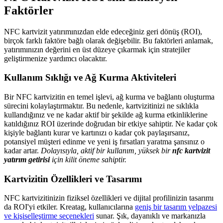
Faktörler
NFC kartvizit yatırımınızdan elde edeceğiniz geri dönüş (ROI),
birçok farklı faktöre bağlı olarak değişebilir. Bu faktörleri anlamak,
yatırımınızın değerini en üst düzeye çıkarmak için stratejiler
geliştirmenize yardımcı olacaktır.
Kullanım Sıklığı ve Ağ Kurma Aktiviteleri
Bir NFC kartvizitin en temel işlevi, ağ kurma ve bağlantı oluşturma
sürecini kolaylaştırmaktır. Bu nedenle, kartvizitinizi ne sıklıkla
kullandığınız ve ne kadar aktif bir şekilde ağ kurma etkinliklerine
katıldığınız ROI üzerinde doğrudan bir etkiye sahiptir. Ne kadar çok
kişiyle bağlantı kurar ve kartınızı o kadar çok paylaşırsanız,
potansiyel müşteri edinme ve yeni iş fırsatları yaratma şansınız o
kadar artar.
Dolayısıyla, aktif bir kullanım, yüksek bir
nfc kartvizit
yatırım getirisi
için kilit öneme sahiptir.
Kartvizitin Özellikleri ve Tasarımı
NFC kartvizitinizin fiziksel özellikleri ve dijital profilinizin tasarımı
da ROI'yi etkiler. Kreatag, kullanıcılarına
geniş bir tasarım yelpazesi
ve kişiselleştirme seçenekleri
sunar. Şık, dayanıklı ve markanızla