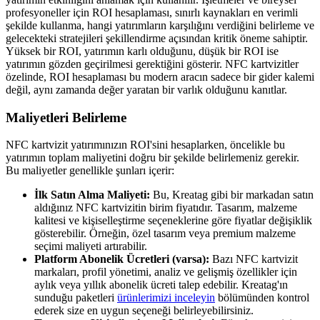
profesyoneller için ROI hesaplaması, sınırlı kaynakları en verimli
şekilde kullanma, hangi yatırımların karşılığını verdiğini belirleme ve
gelecekteki stratejileri şekillendirme açısından kritik öneme sahiptir.
Yüksek bir ROI, yatırımın karlı olduğunu, düşük bir ROI ise
yatırımın gözden geçirilmesi gerektiğini gösterir. NFC kartvizitler
özelinde, ROI hesaplaması bu modern aracın sadece bir gider kalemi
değil, aynı zamanda değer yaratan bir varlık olduğunu kanıtlar.
Maliyetleri Belirleme
NFC kartvizit yatırımınızın ROI'sini hesaplarken, öncelikle bu
yatırımın toplam maliyetini doğru bir şekilde belirlemeniz gerekir.
Bu maliyetler genellikle şunları içerir:
İlk Satın Alma Maliyeti:
Bu, Kreatag gibi bir markadan satın
aldığınız NFC kartvizitin birim fiyatıdır. Tasarım, malzeme
kalitesi ve kişiselleştirme seçeneklerine göre fiyatlar değişiklik
gösterebilir. Örneğin, özel tasarım veya premium malzeme
seçimi maliyeti artırabilir.
Platform Abonelik Ücretleri (varsa):
Bazı NFC kartvizit
markaları, profil yönetimi, analiz ve gelişmiş özellikler için
aylık veya yıllık abonelik ücreti talep edebilir. Kreatag'ın
sunduğu paketleri
ürünlerimizi inceleyin
bölümünden kontrol
ederek size en uygun seçeneği belirleyebilirsiniz.