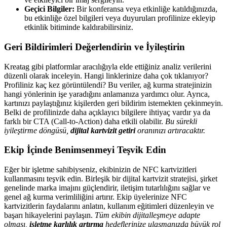
Geçici Bilgiler:
Bir konferansa veya etkinliğe katıldığınızda,
bu etkinliğe özel bilgileri veya duyuruları profilinize ekleyip
etkinlik bitiminde kaldırabilirsiniz.
Geri Bildirimleri Değerlendirin ve İyileştirin
Kreatag gibi platformlar aracılığıyla elde ettiğiniz analiz verilerini
düzenli olarak inceleyin. Hangi linklerinize daha çok tıklanıyor?
Profiliniz kaç kez görüntülendi? Bu veriler, ağ kurma stratejinizin
hangi yönlerinin işe yaradığını anlamanıza yardımcı olur. Ayrıca,
kartınızı paylaştığınız kişilerden geri bildirim istemekten çekinmeyin.
Belki de profilinizde daha açıklayıcı bilgilere ihtiyaç vardır ya da
farklı bir CTA (Call-to-Action) daha etkili olabilir.
Bu sürekli
iyileştirme döngüsü,
dijital kartvizit getiri
oranınızı artıracaktır.
Ekip İçinde Benimsenmeyi Teşvik Edin
Eğer bir işletme sahibiyseniz, ekibinizin de NFC kartvizitleri
kullanmasını teşvik edin. Birleşik bir dijital kartvizit stratejisi, şirket
genelinde marka imajını güçlendirir, iletişim tutarlılığını sağlar ve
genel ağ kurma verimliliğini artırır. Ekip üyelerinize NFC
kartvizitlerin faydalarını anlatın, kullanım eğitimleri düzenleyin ve
başarı hikayelerini paylaşın.
Tüm ekibin dijitalleşmeye adapte
olması,
işletme karlılık artırma
hedeflerinize ulaşmanızda büyük rol