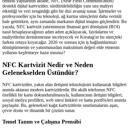
ömürlü yapılarının aksine, NFC (Near Field Communication)
destekli dijital kartvizitler, sürdürülebilirliğin yanı sıra maliyet
etkinliği ve veri zenginliği gibi bir dizi avantaj sunar. İşletmeler ve
profesyoneller için bu teknoloji, ağ kurma süreçlerini daha verimli
hale getirirken, aynı zamanda markanın dijital imajını güçlendirir. Bu
yazıda, NFC kartvizit yatırımınızın finansal geri dönüşünü (ROI)
nasıl hesaplayacağınızı adım adım açıklayacak, faydalarını ve
maliyetlerini derinlemesine inceleyecek ve Kreatag'ın bu süreçteki
farkını ortaya koyacağız. 2026 ve sonrası için iş bağlantılarınızı
dönüştürmenin ve yatırımınızdan maksimum değeri elde etmenin
yollarını keşfetmeye hazır mısınız?
NFC Kartvizit Nedir ve Neden
Gelenekselden Üstündür?
NFC kartvizitler, yakın alan iletişimi teknolojisini kullanarak bilgileri
anında aktaran modern kartvizitlerdir. Bir akıllı telefonun NFC
özellikli bir karta dokundurulmasıyla, kullanıcının iletişim bilgileri,
sosyal medya profilleri, web sitesi linkleri ve hatta portföyleri anında
paylaşılır. Bu, geleneksel kağıt kartvizitlerin sınırlamalarını aşan,
çevre dostu ve dinamik bir çözüm sunar.
Temel Tanım ve Çalışma Prensibi