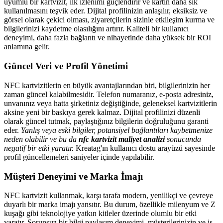
uyumlu bir kartvizit, ilk izlenimi güçlendirir ve kartın daha sık
kullanılmasını teşvik eder. Dijital profilinizin anlaşılır, eksiksiz ve
görsel olarak çekici olması, ziyaretçilerin sizinle etkileşim kurma ve
bilgilerinizi kaydetme olasılığını artırır. Kaliteli bir kullanıcı
deneyimi, daha fazla bağlantı ve nihayetinde daha yüksek bir ROI
anlamına gelir.
Güncel Veri ve Profil Yönetimi
NFC kartvizitlerin en büyük avantajlarından biri, bilgilerinizin her
zaman güncel kalabilmesidir. Telefon numaranız, e-posta adresiniz,
unvanınız veya hatta şirketiniz değiştiğinde, geleneksel kartvizitlerin
aksine yeni bir baskıya gerek kalmaz. Dijital profilinizi düzenli
olarak güncel tutmak, paylaştığınız bilgilerin doğruluğunu garanti
eder.
Yanlış veya eski bilgiler, potansiyel bağlantıları kaybetmenize
neden olabilir ve bu da
nfc kartvizit maliyet analizi
sonucunda
negatif bir etki yaratır.
Kreatag'ın kullanıcı dostu arayüzü sayesinde
profil güncellemeleri saniyeler içinde yapılabilir.
Müşteri Deneyimi ve Marka İmajı
NFC kartvizit kullanmak, karşı tarafa modern, yenilikçi ve çevreye
duyarlı bir marka imajı yansıtır. Bu durum, özellikle milenyum ve Z
kuşağı gibi teknolojiye yatkın kitleler üzerinde olumlu bir etki
yaratır. Sorunsuz bir bilgi paylaşım deneyimi, müşterilerinizin ve iş