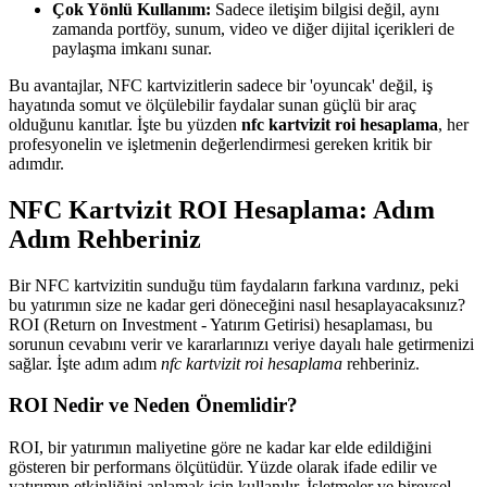
Çok Yönlü Kullanım:
Sadece iletişim bilgisi değil, aynı
zamanda portföy, sunum, video ve diğer dijital içerikleri de
paylaşma imkanı sunar.
Bu avantajlar, NFC kartvizitlerin sadece bir 'oyuncak' değil, iş
hayatında somut ve ölçülebilir faydalar sunan güçlü bir araç
olduğunu kanıtlar. İşte bu yüzden
nfc kartvizit roi hesaplama
, her
profesyonelin ve işletmenin değerlendirmesi gereken kritik bir
adımdır.
NFC Kartvizit ROI Hesaplama: Adım
Adım Rehberiniz
Bir NFC kartvizitin sunduğu tüm faydaların farkına vardınız, peki
bu yatırımın size ne kadar geri döneceğini nasıl hesaplayacaksınız?
ROI (Return on Investment - Yatırım Getirisi) hesaplaması, bu
sorunun cevabını verir ve kararlarınızı veriye dayalı hale getirmenizi
sağlar. İşte adım adım
nfc kartvizit roi hesaplama
rehberiniz.
ROI Nedir ve Neden Önemlidir?
ROI, bir yatırımın maliyetine göre ne kadar kar elde edildiğini
gösteren bir performans ölçütüdür. Yüzde olarak ifade edilir ve
yatırımın etkinliğini anlamak için kullanılır. İşletmeler ve bireysel