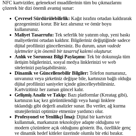
NFC kartvizitler, geleneksel muadillerinin tüm bu çıkmazlarını
çözerek bir dizi önemli avantaj sunar:
Çevresel Sürdürülebilirlik:
Kağıt israfını ortadan kaldırarak
gezegenimizi korur. Bir kez alırsınız ve ömür boyu
kullanırsınız.
Maliyet Tasarrufu:
Tek seferlik bir yatırım olup, yeni baskı
maliyetlerini ortadan kaldırır. Bilgileriniz değiştiğinde sadece
dijital profilinizi güncellersiniz. Bu durum,
uzun vadede
işletmeler için önemli bir tasarruf kalemi oluşturur.
Anlık ve Sorunsuz Bilgi Paylaşımı:
Tek bir dokunuşla tüm
iletişim bilgilerinizi, sosyal medya linklerinizi ve web
sitelerinizi paylaşabilirsiniz.
Dinamik ve Güncellenebilir Bilgiler:
Telefon numaranız,
unvanınız veya şirketiniz değişse bile, kartınızın bağlı olduğu
dijital profilinizi saniyeler içinde güncelleyebilirsiniz.
Kartvizitiniz her zaman güncel kalır.
Gelişmiş Analiz ve Takip:
Bazı platformlar (Kreatag gibi),
kartınızın kaç kez görüntülendiği veya hangi linklere
tıklandığı gibi değerli analizler sunar. Bu veriler, ağ kurma
stratejilerinizi optimize etmenize yardımcı olur.
Profesyonel ve Yenilikçi İmaj:
Dijital bir kartvizit
kullanmak, markanızın teknolojiye adapte olduğunu ve
modern çözümlere açık olduğunu gösterir. Bu, özellikle genç
ve dinamik hedef kitleler üzerinde olumlu bir etki bırakır.