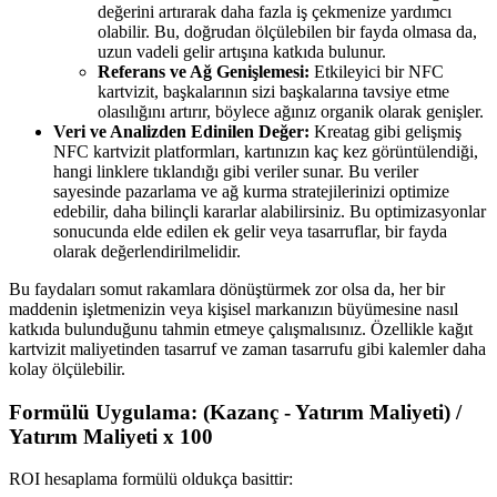
değerini artırarak daha fazla iş çekmenize yardımcı
olabilir. Bu, doğrudan ölçülebilen bir fayda olmasa da,
uzun vadeli gelir artışına katkıda bulunur.
Referans ve Ağ Genişlemesi:
Etkileyici bir NFC
kartvizit, başkalarının sizi başkalarına tavsiye etme
olasılığını artırır, böylece ağınız organik olarak genişler.
Veri ve Analizden Edinilen Değer:
Kreatag gibi gelişmiş
NFC kartvizit platformları, kartınızın kaç kez görüntülendiği,
hangi linklere tıklandığı gibi veriler sunar. Bu veriler
sayesinde pazarlama ve ağ kurma stratejilerinizi optimize
edebilir, daha bilinçli kararlar alabilirsiniz. Bu optimizasyonlar
sonucunda elde edilen ek gelir veya tasarruflar, bir fayda
olarak değerlendirilmelidir.
Bu faydaları somut rakamlara dönüştürmek zor olsa da, her bir
maddenin işletmenizin veya kişisel markanızın büyümesine nasıl
katkıda bulunduğunu tahmin etmeye çalışmalısınız. Özellikle kağıt
kartvizit maliyetinden tasarruf ve zaman tasarrufu gibi kalemler daha
kolay ölçülebilir.
Formülü Uygulama: (Kazanç - Yatırım Maliyeti) /
Yatırım Maliyeti x 100
ROI hesaplama formülü oldukça basittir: