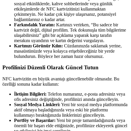
sosyal etkinliklerde, kahve sohbetlerinde veya günlük
etkileşimlerde de NFC kartvizitinizi kullanmaktan
çekinmeyin. Ne kadar çok kişiye ulaşırsanız, potansiyel
bağlantılarınız o kadar artar.
Farkındalık Yaratın:
Kartınızı verirken, “Bu sadece bir
kartvizit değil, dijital profilim. Tek dokunuşla tüm bilgilerime
ulaşabilirsiniz” gibi bir açıklama yaparak karşı tarafın
merakını uyandırın ve kartın değerini vurgulayın.
Kartınızı Görünür Kılın:
Cüzdanınızda saklamak yerine,
masaüstünüzde veya kolayca erişebileceğiniz bir yerde
bulundurun. Böylece her zaman hazır olursunuz.
Profilinizi Düzenli Olarak Güncel Tutun
NFC kartvizitin en büyük avantajı güncellenebilir olmasıdır. Bu
özelliği sonuna kadar kullanın:
İletişim Bilgileri:
Telefon numaranız, e-posta adresiniz veya
ofis adresiniz değiştiğinde, profilinizi anında güncelleyin.
Sosyal Medya Linkleri:
Yeni bir sosyal medya platformunda
aktif olmaya başladığınızda veya eski bir platformu
kullanmayı bıraktığınızda linklerinizi güncelleyin.
Portföy ve Başarılar:
Yeni bir proje tamamladığınızda veya
önemli bir başarı elde ettiğinizde, profilinize ekleyerek güncel
ve etkileyici bir imaj sergileyin.