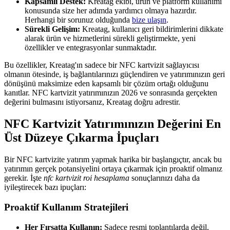
Kapsamlı Destek:
Kreatag ekibi, ürün ve platform kullanımı
konusunda size her adımda yardımcı olmaya hazırdır.
Herhangi bir sorunuz olduğunda
bize ulaşın
.
Sürekli Gelişim:
Kreatag, kullanıcı geri bildirimlerini dikkate
alarak ürün ve hizmetlerini sürekli geliştirmekte, yeni
özellikler ve entegrasyonlar sunmaktadır.
Bu özellikler, Kreatag'ın sadece bir NFC kartvizit sağlayıcısı
olmanın ötesinde, iş bağlantılarınızı güçlendiren ve yatırımınızın geri
dönüşünü maksimize eden kapsamlı bir çözüm ortağı olduğunu
kanıtlar. NFC kartvizit yatırımınızın 2026 ve sonrasında gerçekten
değerini bulmasını istiyorsanız, Kreatag doğru adrestir.
NFC Kartvizit Yatırımınızın Değerini En
Üst Düzeye Çıkarma İpuçları
Bir NFC kartvizite yatırım yapmak harika bir başlangıçtır, ancak bu
yatırımın gerçek potansiyelini ortaya çıkarmak için proaktif olmanız
gerekir. İşte
nfc kartvizit roi hesaplama
sonuçlarınızı daha da
iyileştirecek bazı ipuçları:
Proaktif Kullanım Stratejileri
Her Fırsatta Kullanın:
Sadece resmi toplantılarda değil,