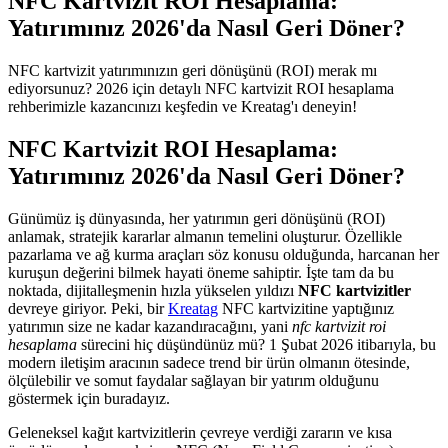
NFC Kartvizit ROI Hesaplama:
Yatırımınız 2026'da Nasıl Geri Döner?
NFC kartvizit yatırımınızın geri dönüşünü (ROI) merak mı
ediyorsunuz? 2026 için detaylı NFC kartvizit ROI hesaplama
rehberimizle kazancınızı keşfedin ve Kreatag'ı deneyin!
NFC Kartvizit ROI Hesaplama:
Yatırımınız 2026'da Nasıl Geri Döner?
Günümüz iş dünyasında, her yatırımın geri dönüşünü (ROI)
anlamak, stratejik kararlar almanın temelini oluşturur. Özellikle
pazarlama ve ağ kurma araçları söz konusu olduğunda, harcanan her
kuruşun değerini bilmek hayati öneme sahiptir. İşte tam da bu
noktada, dijitalleşmenin hızla yükselen yıldızı
NFC kartvizitler
devreye giriyor. Peki, bir
Kreatag
NFC kartvizitine yaptığınız
yatırımın size ne kadar kazandıracağını, yani
nfc kartvizit roi
hesaplama
sürecini hiç düşündünüz mü? 1 Şubat 2026 itibarıyla, bu
modern iletişim aracının sadece trend bir ürün olmanın ötesinde,
ölçülebilir ve somut faydalar sağlayan bir yatırım olduğunu
göstermek için buradayız.
Geleneksel kağıt kartvizitlerin çevreye verdiği zararın ve kısa