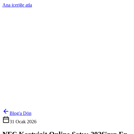
Ana içeriğe atla
Ürünler
Çözümler
Hakkımızda
Kurumsal Sipariş
Referanslar
İletişim
Kartlarını Yönet
Giriş Yap
Blog'a Dön
31 Ocak 2026