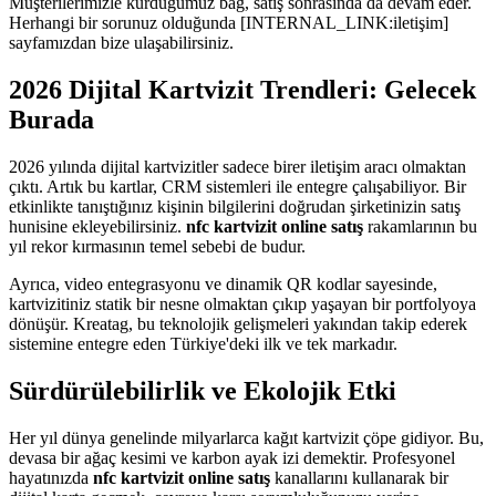
Müşterilerimizle kurduğumuz bağ, satış sonrasında da devam eder.
Herhangi bir sorunuz olduğunda [INTERNAL_LINK:iletişim]
sayfamızdan bize ulaşabilirsiniz.
2026 Dijital Kartvizit Trendleri: Gelecek
Burada
2026 yılında dijital kartvizitler sadece birer iletişim aracı olmaktan
çıktı. Artık bu kartlar, CRM sistemleri ile entegre çalışabiliyor. Bir
etkinlikte tanıştığınız kişinin bilgilerini doğrudan şirketinizin satış
hunisine ekleyebilirsiniz.
nfc kartvizit online satış
rakamlarının bu
yıl rekor kırmasının temel sebebi de budur.
Ayrıca, video entegrasyonu ve dinamik QR kodlar sayesinde,
kartvizitiniz statik bir nesne olmaktan çıkıp yaşayan bir portfolyoya
dönüşür. Kreatag, bu teknolojik gelişmeleri yakından takip ederek
sistemine entegre eden Türkiye'deki ilk ve tek markadır.
Sürdürülebilirlik ve Ekolojik Etki
Her yıl dünya genelinde milyarlarca kağıt kartvizit çöpe gidiyor. Bu,
devasa bir ağaç kesimi ve karbon ayak izi demektir. Profesyonel
hayatınızda
nfc kartvizit online satış
kanallarını kullanarak bir