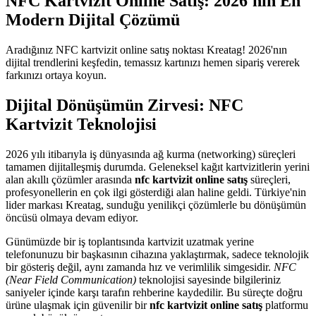
NFC Kartvizit Online Satış: 2026'nın En
Modern Dijital Çözümü
Aradığınız NFC kartvizit online satış noktası Kreatag! 2026'nın
dijital trendlerini keşfedin, temassız kartınızı hemen sipariş vererek
farkınızı ortaya koyun.
Dijital Dönüşümün Zirvesi: NFC
Kartvizit Teknolojisi
2026 yılı itibarıyla iş dünyasında ağ kurma (networking) süreçleri
tamamen dijitalleşmiş durumda. Geleneksel kağıt kartvizitlerin yerini
alan akıllı çözümler arasında
nfc kartvizit online satış
süreçleri,
profesyonellerin en çok ilgi gösterdiği alan haline geldi. Türkiye'nin
lider markası Kreatag, sunduğu yenilikçi çözümlerle bu dönüşümün
öncüsü olmaya devam ediyor.
Günümüzde bir iş toplantısında kartvizit uzatmak yerine
telefonunuzu bir başkasının cihazına yaklaştırmak, sadece teknolojik
bir gösteriş değil, aynı zamanda hız ve verimlilik simgesidir.
NFC
(Near Field Communication)
teknolojisi sayesinde bilgileriniz
saniyeler içinde karşı tarafın rehberine kaydedilir. Bu süreçte doğru
ürüne ulaşmak için güvenilir bir
nfc kartvizit online satış
platformu