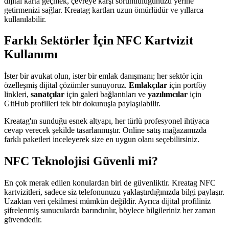
dijital karta geçmek, çevreye karşı sorumluluğunuzu yerine
getirmenizi sağlar. Kreatag kartları uzun ömürlüdür ve yıllarca
kullanılabilir.
Farklı Sektörler İçin NFC Kartvizit
Kullanımı
İster bir avukat olun, ister bir emlak danışmanı; her sektör için
özelleşmiş dijital çözümler sunuyoruz.
Emlakçılar
için portföy
linkleri,
sanatçılar
için galeri bağlantıları ve
yazılımcılar
için
GitHub profilleri tek bir dokunuşla paylaşılabilir.
Kreatag'ın sunduğu esnek altyapı, her türlü profesyonel ihtiyaca
cevap verecek şekilde tasarlanmıştır. Online satış mağazamızda
farklı paketleri inceleyerek size en uygun olanı seçebilirsiniz.
NFC Teknolojisi Güvenli mi?
En çok merak edilen konulardan biri de güvenliktir. Kreatag NFC
kartvizitleri, sadece siz telefonunuzu yaklaştırdığınızda bilgi paylaşır.
Uzaktan veri çekilmesi mümkün değildir. Ayrıca dijital profiliniz
şifrelenmiş sunucularda barındırılır, böylece bilgileriniz her zaman
güvendedir.