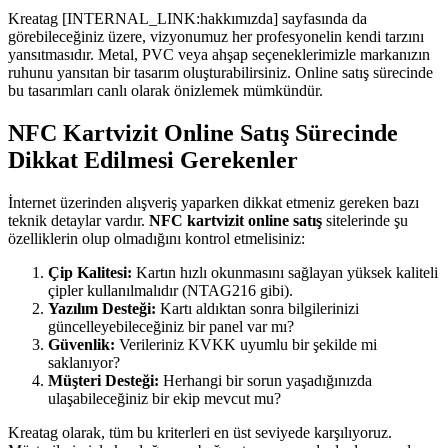
Kreatag [INTERNAL_LINK:hakkımızda] sayfasında da
görebileceğiniz üzere, vizyonumuz her profesyonelin kendi tarzını
yansıtmasıdır. Metal, PVC veya ahşap seçeneklerimizle markanızın
ruhunu yansıtan bir tasarım oluşturabilirsiniz. Online satış sürecinde
bu tasarımları canlı olarak önizlemek mümkündür.
NFC Kartvizit Online Satış Sürecinde
Dikkat Edilmesi Gerekenler
İnternet üzerinden alışveriş yaparken dikkat etmeniz gereken bazı
teknik detaylar vardır.
NFC kartvizit online satış
sitelerinde şu
özelliklerin olup olmadığını kontrol etmelisiniz:
Çip Kalitesi:
Kartın hızlı okunmasını sağlayan yüksek kaliteli
çipler kullanılmalıdır (NTAG216 gibi).
Yazılım Desteği:
Kartı aldıktan sonra bilgilerinizi
güncelleyebileceğiniz bir panel var mı?
Güvenlik:
Verileriniz KVKK uyumlu bir şekilde mi
saklanıyor?
Müşteri Desteği:
Herhangi bir sorun yaşadığınızda
ulaşabileceğiniz bir ekip mevcut mu?
Kreatag olarak, tüm bu kriterleri en üst seviyede karşılıyoruz.