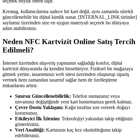
seçmek büyük önem taşır.
Kreatag, kullanıcılarına sadece bir kart değil, aynı zamanda sürekli
güncellenebilir bir dijital kimlik sunar. [INTERNAL_LINK:ürünler]
sayfamız üzerinden size en uygun materyali seçerek bu dünyaya
adım atabilirsiniz.
Neden NFC Kartvizit Online Satış Tercih
Edilmeli?
İnternet üzerinden alışveriş yapmanın sağladığı konfor, dijital
kartvizit dünyasında da kendini hissettiriyor. Fiziksel bir mağazaya
gitmek yerine, tasarımınızı web sitesi üzerinden oluşturup sipariş
vermek hem zamandan tasarruf sağlar hem de özelleştirme
imkanlarını artırır.
Sınırsız Güncellenebilirlik:
Telefon numaranız veya
unvanınız değiştiğinde yeni kart bastırmanıza gerek kalmaz.
Çevre Dostu Yaklaşım:
Kağıt israfına son vererek doğayı
korursunuz.
Etkileyici İlk İzlenim:
Teknolojiyi yakından takip ettiğinizi
gösterirsiniz.
Veri Analitiği:
Kartınızın kaç kez okutulduğunu takip
edebilirsiniz.