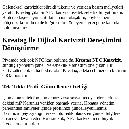
Geleneksel kartvizitler sürekli tükenir ve yeniden basım maliyetleri
yaratır. Kreatag gibi bir NFC kartvizit ise tek seferlik bir yatırımdır.
Binlerce kişiye aynı kartı kullanarak ulaşabilir, böylece hem
bütçenizi korur hem de kağıt israfını önleyerek gezegene katkıda
bulunursunuz.
Kreatag ile Dijital Kartvizit Deneyimini
Dönüştürme
Piyasada pek çok NFC kart bulunsa da,
Kreatag NFC Kartvizit
,
sunduğu yönetim paneli ve esneklikle bir adım öne çıkar. Bir
kartvizitten çok daha fazlası olan Kreatag, adeta cebinizdeki bir mini
CRM aracıdır.
Tek Tıkla Profil Güncelleme Özelliği
İş unvanınız, telefon numaranız veya sosyal medya adresleriniz
değişti mi? Kartınızı yeniden basmak yerine, Kreatag yönetim
panelinden saniyeler içinde profilinizi güncelleyebilirsiniz.
Kartınızın paylaşıldığı herkes, otomatik olarak en güncel bilgilere
erişmeye devam eder. Bu esneklik, NFC kartvizitin en büyük
faydalarından biridir.