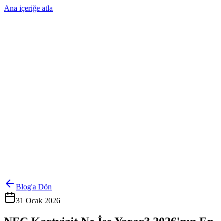
Ana içeriğe atla
Ürünler
Çözümler
Hakkımızda
Kurumsal Sipariş
Referanslar
İletişim
Kartlarını Yönet
Giriş Yap
Blog'a Dön
31 Ocak 2026