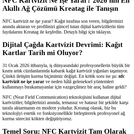
NFC Kartvizit Ne İşe Yarar? 2026'nın En
Akıllı Ağ Çözümü Kreatag ile Tanışın
NFC kartvizit ne işe yarar? Kağıt israfına son veren, bilgilerinizi
anında aktaran ve profilinizi güncel tutan dijital kartvizitlerin tüm
faydalarını Kreatag ile keşfedin. Detaylı bilgi için tıklayın.
Dijital Çağda Kartvizit Devrimi: Kağıt
Kartlar Tarih mi Oluyor?
31 Ocak 2026 itibarıyla, iş dünyasındaki profesyonellerin büyük bir
kısmı artık cüzdanlarında kabarık kağıt kartvizit yığınları taşımıyor.
Çünkü iletişim kurma biçimimiz değişti. En kritik soru ise şu:
nfc
kartvizit ne işe yarar
ve neden hâlâ geleneksel yöntemleri
kullanmayı bırakamayanlar için vazgeçilmez bir araç haline geldi?
NFC (Near Field Communication) teknolojisini kullanan dijital
kartvizitler, bilgilerinizi anında, temassız ve hatasız bir şekilde karşı
tarafa aktarmanın en modern yoludur. Kreatag olarak, biz bu
teknolojiyi estetik ve fonksiyonellikle birleştirerek profesyonel ağ
kurma sürecini kökten değiştiriyoruz.
Temel Soru: NFC Kartvizit Tam Olarak