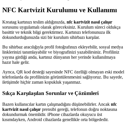
NFC Kartvizit Kurulumu ve Kullanımı
Kreatag kartınızı teslim aldığınızda,
nfc kartvizit nasıl çalışır
sorusunu uygulamalı olarak göreceksiniz. Kurulum süreci oldukça
basittir ve teknik bilgi gerektirmez. Kartınızı telefonunuza ilk
dokundurduğunuzda sizi bir kurulum sihirbazı karşılar.
Bu sihirbaz aracılığıyla profil fotoğrafınızı ekleyebilir, sosyal medya
linklerinizi tanımlayabilir ve biyografinizi yazabilirsiniz. Profiliniz
yayına girdiği anda, kartınız dünyanın her yerinde kullanılmaya
hazır hale gelir.
Ayrıca, QR kod desteği sayesinde NFC özelliği olmayan eski model
telefonlarda da profilinizin görüntülenmesini sağlıyoruz. Bu sayede,
iletişimde hiçbir zaman kopukluk yaşanmaz.
Sıkça Karşılaşılan Sorunlar ve Çözümleri
Bazen kullanıcılar kartın çalışmadığını düşünebilirler. Ancak
nfc
kartvizit nasıl çalışır
prensibi gereği, telefonun doğru noktasına
dokundurmak önemlidir. iPhone cihazlarda okuyucu üst
kısımdayken, Android cihazlarda genellikle orta bölgededir.