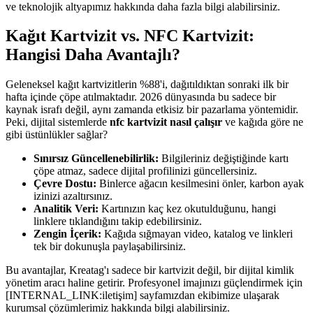
ve teknolojik altyapımız hakkında daha fazla bilgi alabilirsiniz.
Kağıt Kartvizit vs. NFC Kartvizit:
Hangisi Daha Avantajlı?
Geleneksel kağıt kartvizitlerin %88'i, dağıtıldıktan sonraki ilk bir
hafta içinde çöpe atılmaktadır. 2026 dünyasında bu sadece bir
kaynak israfı değil, aynı zamanda etkisiz bir pazarlama yöntemidir.
Peki, dijital sistemlerde
nfc kartvizit nasıl çalışır
ve kağıda göre ne
gibi üstünlükler sağlar?
Sınırsız Güncellenebilirlik:
Bilgileriniz değiştiğinde kartı
çöpe atmaz, sadece dijital profilinizi güncellersiniz.
Çevre Dostu:
Binlerce ağacın kesilmesini önler, karbon ayak
izinizi azaltırsınız.
Analitik Veri:
Kartınızın kaç kez okutulduğunu, hangi
linklere tıklandığını takip edebilirsiniz.
Zengin İçerik:
Kağıda sığmayan video, katalog ve linkleri
tek bir dokunuşla paylaşabilirsiniz.
Bu avantajlar, Kreatag'ı sadece bir kartvizit değil, bir dijital kimlik
yönetim aracı haline getirir. Profesyonel imajınızı güçlendirmek için
[INTERNAL_LINK:iletişim] sayfamızdan ekibimize ulaşarak
kurumsal çözümlerimiz hakkında bilgi alabilirsiniz.