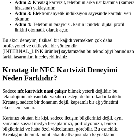
Adım 2:
Kreatag kartvizit, telefonun arka üst kısmına (kamera
hizasına) yaklaştırılır.
Adım 3:
Elektromanyetik indüksiyon sayesinde karttaki veri
okunur.
Adım 4:
Telefonun tarayıcısı, kartın içindeki dijital profil
linkini otomatik olarak açar.
Bu akıcı deneyim, fiziksel bir kağıdı vermekten çok daha
profesyonel ve etkileyici bir yöntemdir.
[INTERNAL_LINK:ürünler] sayfamızdan bu teknolojiyi barındıran
farklı tasarımları inceleyebilirsiniz.
Kreatag ile NFC Kartvizit Deneyimi
Neden Farklıdır?
Sadece
nfc kartvizit nasıl çalışır
bilmek yeterli değildir; bu
teknolojinin arkasındaki yazılım desteği de bir o kadar kritiktir.
Kreatag, sadece bir donanım değil, kapsamlı bir ağ yönetimi
ekosistemi sunar.
Kartınızı okutan bir kişi, sadece iletişim bilgilerinizi değil, aynı
zamanda sosyal medya hesaplarınızı, portfolyonuzu, banka
bilgilerinizi ve hatta özel videolarınızı görebilir. Bu esneklik,
Kreatag'ın dinamik bulut tabanlı altyapısından kaynaklanır.