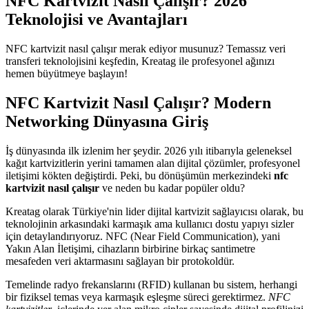
NFC Kartvizit Nasıl Çalışır? 2026
Teknolojisi ve Avantajları
NFC kartvizit nasıl çalışır merak ediyor musunuz? Temassız veri
transferi teknolojisini keşfedin, Kreatag ile profesyonel ağınızı
hemen büyütmeye başlayın!
NFC Kartvizit Nasıl Çalışır? Modern
Networking Dünyasına Giriş
İş dünyasında ilk izlenim her şeydir. 2026 yılı itibarıyla geleneksel
kağıt kartvizitlerin yerini tamamen alan dijital çözümler, profesyonel
iletişimi kökten değiştirdi. Peki, bu dönüşümün merkezindeki
nfc
kartvizit nasıl çalışır
ve neden bu kadar popüler oldu?
Kreatag olarak Türkiye'nin lider dijital kartvizit sağlayıcısı olarak, bu
teknolojinin arkasındaki karmaşık ama kullanıcı dostu yapıyı sizler
için detaylandırıyoruz. NFC (Near Field Communication), yani
Yakın Alan İletişimi, cihazların birbirine birkaç santimetre
mesafeden veri aktarmasını sağlayan bir protokoldür.
Temelinde radyo frekanslarını (RFID) kullanan bu sistem, herhangi
bir fiziksel temas veya karmaşık eşleşme süreci gerektirmez.
NFC