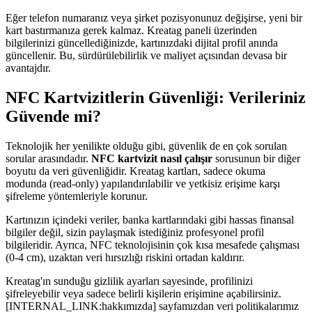
Eğer telefon numaranız veya şirket pozisyonunuz değişirse, yeni bir
kart bastırmanıza gerek kalmaz. Kreatag paneli üzerinden
bilgilerinizi güncellediğinizde, kartınızdaki dijital profil anında
güncellenir. Bu, sürdürülebilirlik ve maliyet açısından devasa bir
avantajdır.
NFC Kartvizitlerin Güvenliği: Verileriniz
Güvende mi?
Teknolojik her yenilikte olduğu gibi, güvenlik de en çok sorulan
sorular arasındadır.
NFC kartvizit nasıl çalışır
sorusunun bir diğer
boyutu da veri güvenliğidir. Kreatag kartları, sadece okuma
modunda (read-only) yapılandırılabilir ve yetkisiz erişime karşı
şifreleme yöntemleriyle korunur.
Kartınızın içindeki veriler, banka kartlarındaki gibi hassas finansal
bilgiler değil, sizin paylaşmak istediğiniz profesyonel profil
bilgileridir. Ayrıca, NFC teknolojisinin çok kısa mesafede çalışması
(0-4 cm), uzaktan veri hırsızlığı riskini ortadan kaldırır.
Kreatag'ın sunduğu gizlilik ayarları sayesinde, profilinizi
şifreleyebilir veya sadece belirli kişilerin erişimine açabilirsiniz.
[INTERNAL_LINK:hakkımızda] sayfamızdan veri politikalarımız