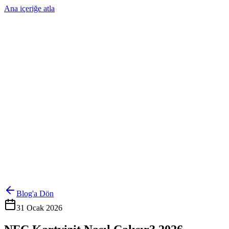
Ana içeriğe atla
Ürünler
Çözümler
Hakkımızda
Kurumsal Sipariş
Referanslar
İletişim
Kartlarını Yönet
Giriş Yap
Blog'a Dön
31 Ocak 2026