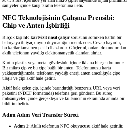
kartvizitler
, içlerinde yer alan mikro çipler sayesinde dijital profilinizi
saniyeler içinde karşı tarafın telefonuna iletir.
NFC Teknolojisinin Çalışma Prensibi:
Chip ve Anten İşbirliği
Birçok kişi
nfc kartvizit nasıl çalışır
sorusunu sorarken kartın bir
bataryaya ihtiyaç duyup duymadığını merak eder. Cevap hayırdır;
bu kartlar tamamen pasif cihazlardır. Güçlerini, onlara dokundurulan
akıllı telefonun yaydığı elektromanyetik alandan alırlar.
Kartın plastik veya metal gövdesinin içinde iki ana bileşen bulunur:
Bir mikro çip ve bu çipe bağlı bir anten. Telefonunuzu karta
yaklaştırdığınızda, telefonun yaydığı enerji anten aracılığıyla çipe
ulaşır ve çipi aktif hale getirir.
Aktif hale gelen çip, içinde barındırdığı benzersiz URL veya veri
paketini (NDEF formatında) telefona geri gönderir. Bu süreç
milisaniyeler içinde gerçekleşir ve kullanıcının ekranında anında bir
bildirim belirir.
Adım Adım Veri Transfer Süreci
Adım 1:
Akıllı telefonun NFC okuyucusu aktif hale getirilir.