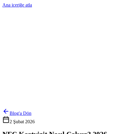
Ana içeriğe atla
Ürünler
Çözümler
Hakkımızda
Kurumsal Sipariş
Referanslar
İletişim
Kartlarını Yönet
Giriş Yap
Blog'a Dön
2 Şubat 2026