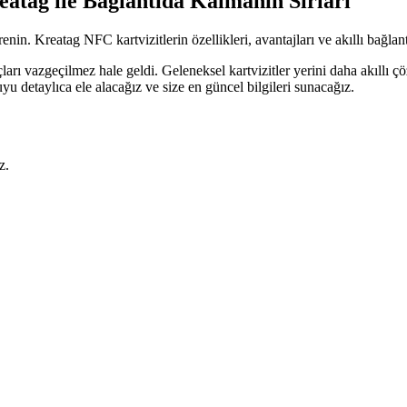
atag ile Bağlantıda Kalmanın Sırları
nin. Kreatag NFC kartvizitlerin özellikleri, avantajları ve akıllı bağlan
arı vazgeçilmez hale geldi. Geleneksel kartvizitler yerini daha akıllı ç
yu detaylıca ele alacağız ve size en güncel bilgileri sunacağız.
z.