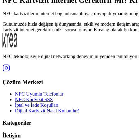
NFC Kartvizit İnternet Gerektirir Mi? Kre
NFC kartvizitlerin internet bağlantısına ihtiyaç duyup duymadığını öğre
Günümüzde hızla değişen iş dünyasında, etkili ve modern iletişim araçl
kartvizit internet gerektirir mi?" sorusu oluyor. Kreatag olarak bu konu
NFC teknolojisiyle dijital networking deneyimini yeniden tanımlıyoru
Çözüm Merkezi
NFC Uyumlu Telefonlar
NFC Kartvizit SSS
İptal ve İade Koşulları
Dijital Kartvizit Nasıl Kullanılır?
Kategoriler
İletişim