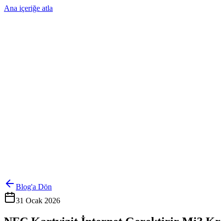
Ana içeriğe atla
Ürünler
Çözümler
Hakkımızda
Kurumsal Sipariş
Referanslar
İletişim
Kartlarını Yönet
Giriş Yap
Blog'a Dön
31 Ocak 2026