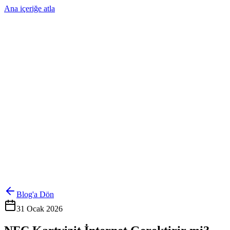
Ana içeriğe atla
Ürünler
Çözümler
Hakkımızda
Kurumsal Sipariş
Referanslar
İletişim
Kartlarını Yönet
Giriş Yap
Blog'a Dön
31 Ocak 2026