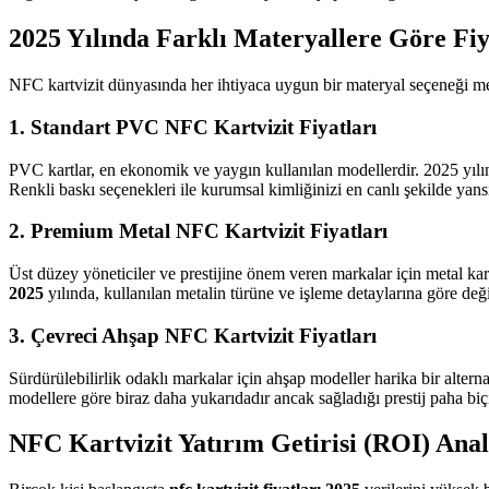
2025 Yılında Farklı Materyallere Göre Fi
NFC kartvizit dünyasında her ihtiyaca uygun bir materyal seçeneği m
1. Standart PVC NFC Kartvizit Fiyatları
PVC kartlar, en ekonomik ve yaygın kullanılan modellerdir. 2025 yılın
Renkli baskı seçenekleri ile kurumsal kimliğinizi en canlı şekilde yansıt
2. Premium Metal NFC Kartvizit Fiyatları
Üst düzey yöneticiler ve prestijine önem veren markalar için metal kar
2025
yılında, kullanılan metalin türüne ve işleme detaylarına göre değiş
3. Çevreci Ahşap NFC Kartvizit Fiyatları
Sürdürülebilirlik odaklı markalar için ahşap modeller harika bir alterna
modellere göre biraz daha yukarıdadır ancak sağladığı prestij paha biç
NFC Kartvizit Yatırım Getirisi (ROI) Anal