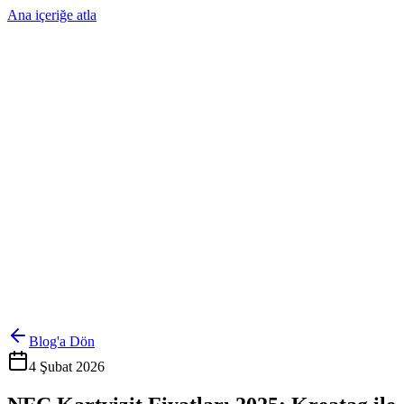
Ana içeriğe atla
Ürünler
Çözümler
Hakkımızda
Kurumsal Sipariş
Referanslar
İletişim
Kartlarını Yönet
Giriş Yap
Blog'a Dön
4 Şubat 2026