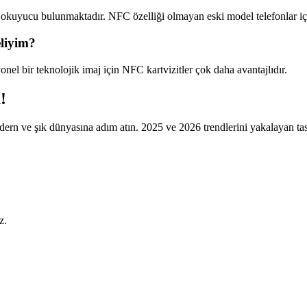
uyucu bulunmaktadır. NFC özelliği olmayan eski model telefonlar için is
eliyim?
yonel bir teknolojik imaj için NFC kartvizitler çok daha avantajlıdır.
!
rn ve şık dünyasına adım atın. 2025 ve 2026 trendlerini yakalayan tasa
z.