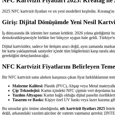
NFC Kartvizit Fiyatları 2025: Kreatag ile
2025 NFC kartvizit fiyatları ve en yeni modelleri keşfedin. Kreatag'ın 
Giriş: Dijital Dönüşümde Yeni Nesil Kartvi
İş dünyasında ilk izlenim her zaman kritiktir. 2026 yılına girdiğimiz b
demokratikleşmesiyle birlikte her bütçeye uygun hale geldi. Türkiye'n
Dijital kartvizitler, sadece bir iletişim aracı değil, aynı zamanda mar
bir karta yaklaştırmak saniyeler içinde tüm bilgilerinizi karşı tarafa a
gerektiğini detaylandıracağız.
NFC Kartvizit Fiyatlarını Belirleyen Teme
Bir NFC kartvizit satın alırken karşınıza çıkan fiyat farklılıklarının te
Malzeme Kalitesi:
Plastik (PVC), Ahşap veya Metal materyaller 
Çip Teknolojisi:
Kartın içindeki NFC çipinin veri depolama kap
Yazılım Altyapısı:
Kartın bağlı olduğu dijital panelin özellikleri
Tasarım ve Baskı:
Kişiye özel UV baskı veya lazer kazıma gibi 
Bu unsurlar göz önüne alındığında,
nfc kartvizit fiyatları 2025
listel
değil, arkasındaki yazılım gücüne de yatırım yapmanız gerekir. [IN