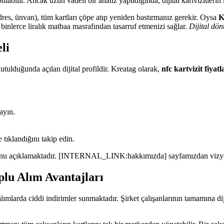
ulabilir. Ancak uzun vadeli bir analiz yapıldığında, dijital kartvizitler
 adres, ünvan), tüm kartları çöpe atıp yeniden bastırmanız gerekir. Oysa
K
 binlerce liralık matbaa masrafından tasarruf etmenizi sağlar.
Dijital dö
li
utulduğunda açılan dijital profildir. Kreatag olarak,
nfc kartvizit fiyatl
ayın.
tıklandığını takip edin.
lduğunu açıklamaktadır. [INTERNAL_LINK:hakkımızda] sayfamızdan vizyon
lu Alım Avantajları
alımlarda ciddi indirimler sunmaktadır. Şirket çalışanlarının tamamına di