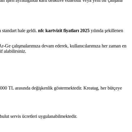
 işten ayrıldığında kartı deaktive edilebilir veya yeni bir çalışana
 standart hale geldi.
nfc kartvizit fiyatları 2025
yılında şekillenen
k Ar-Ge çalışmalarımıza devam ederek, kullanıcılarımıza her zaman en
alabilirsiniz.
e 3000 TL arasında değişkenlik göstermektedir. Kreatag, her bütçeye
 bulut servis ücretleri uygulanabilmektedir.