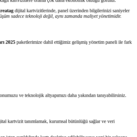
in kağıt kartvizitlere oranla çok daha ekonomik olduğu görülür.
reatag
dijital kartvizitlerinde, panel üzerinden bilgilerinizi saniyeler
nüşüm sadece teknoloji değil, aynı zamanda maliyet yönetimidir.
arı 2025
paketlerimize dahil ettiğimiz gelişmiş yönetim paneli ile fark
umuzu ve teknolojik altyapımızı daha yakından tanıyabilirsiniz.
jital kartvizit tanımlamak, kurumsal bütünlüğü sağlar ve veri