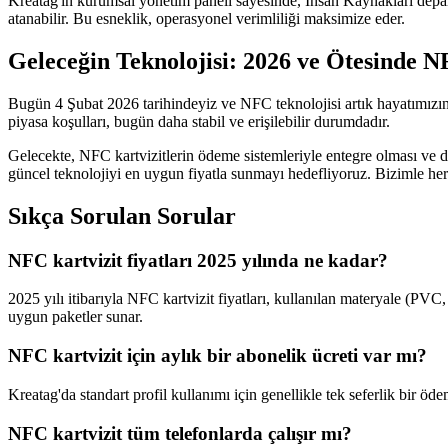
Kreatag'ın kurumsal yönetim paneli sayesinde, İnsan Kaynakları departma
atanabilir. Bu esneklik, operasyonel verimliliği maksimize eder.
Geleceğin Teknolojisi: 2026 ve Ötesinde 
Bugün 4 Şubat 2026 tarihindeyiz ve NFC teknolojisi artık hayatımızın 
piyasa koşulları, bugün daha stabil ve erişilebilir durumdadır.
Gelecekte, NFC kartvizitlerin ödeme sistemleriyle entegre olması ve 
güncel teknolojiyi en uygun fiyatla sunmayı hedefliyoruz. Bizimle he
Sıkça Sorulan Sorular
NFC kartvizit fiyatları 2025 yılında ne kadar?
2025 yılı itibarıyla NFC kartvizit fiyatları, kullanılan materyale (PV
uygun paketler sunar.
NFC kartvizit için aylık bir abonelik ücreti var mı?
Kreatag'da standart profil kullanımı için genellikle tek seferlik bir öde
NFC kartvizit tüm telefonlarda çalışır mı?