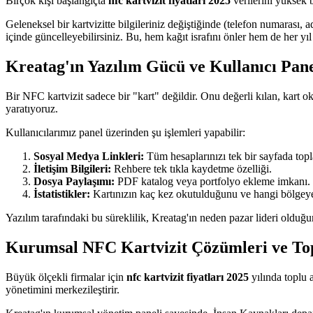
Birçok kişi başlangıçta
nfc kartvizit fiyatları 2025
verilerini yüksek b
Geleneksel bir kartvizitte bilgileriniz değiştiğinde (telefon numarası,
içinde güncelleyebilirsiniz. Bu, hem kağıt israfını önler hem de her yıl
Kreatag'ın Yazılım Gücü ve Kullanıcı Pane
Bir NFC kartvizit sadece bir "kart" değildir. Onu değerli kılan, kart ok
yaratıyoruz.
Kullanıcılarımız panel üzerinden şu işlemleri yapabilir:
Sosyal Medya Linkleri:
Tüm hesaplarınızı tek bir sayfada topl
İletişim Bilgileri:
Rehbere tek tıkla kaydetme özelliği.
Dosya Paylaşımı:
PDF katalog veya portfolyo ekleme imkanı.
İstatistikler:
Kartınızın kaç kez okutulduğunu ve hangi bölgeye 
Yazılım tarafındaki bu süreklilik, Kreatag'ın neden pazar lideri o
Kurumsal NFC Kartvizit Çözümleri ve Top
Büyük ölçekli firmalar için
nfc kartvizit fiyatları 2025
yılında toplu 
yönetimini merkezileştirir.