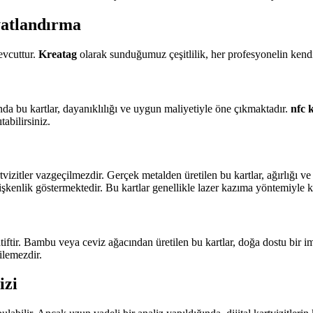
yatlandırma
evcuttur.
Kreatag
olarak sunduğumuz çeşitlilik, her profesyonelin kendi 
da bu kartlar, dayanıklılığı ve uygun maliyetiyle öne çıkmaktadır.
nfc k
abilirsiniz.
tvizitler vazgeçilmezdir. Gerçek metalden üretilen bu kartlar, ağırlığı 
kenlik göstermektedir. Bu kartlar genellikle lazer kazıma yöntemiyle kişi
tiftir. Bambu veya ceviz ağacından üretilen bu kartlar, doğa dostu bir ima
ilemezdir.
izi