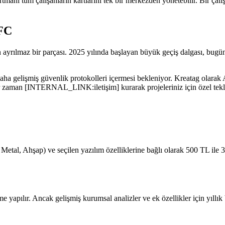
nı tüm çalışanların kartlarını tek bir merkezden yönetebilir. Bir çalışan
NFC
ayrılmaz bir parçası. 2025 yılında başlayan büyük geçiş dalgası, bugün
daha gelişmiş güvenlik protokolleri içermesi bekleniyor. Kreatag olara
r zaman [INTERNAL_LINK:iletişim] kurarak projeleriniz için özel teklif 
C, Metal, Ahşap) ve seçilen yazılım özelliklerine bağlı olarak 500 TL il
me yapılır. Ancak gelişmiş kurumsal analizler ve ek özellikler için yıllık