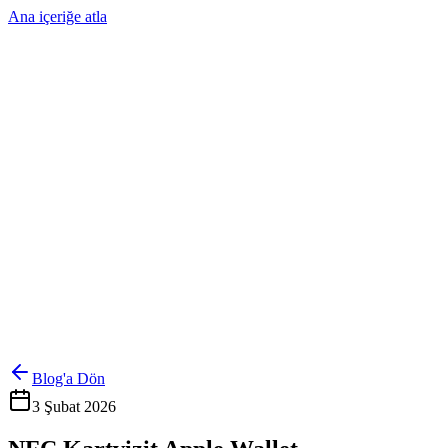
Ana içeriğe atla
Ürünler
Çözümler
Hakkımızda
Kurumsal Sipariş
Referanslar
İletişim
Kartlarını Yönet
Giriş Yap
Blog'a Dön
3 Şubat 2026