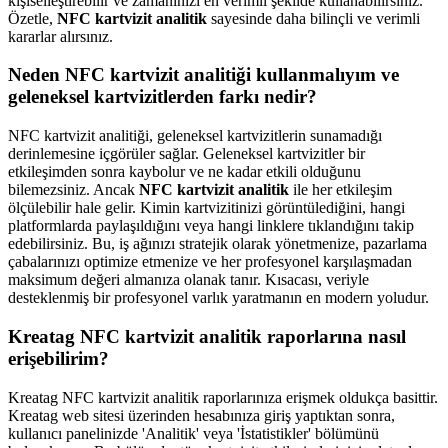
kişiselleştirebilir ve zamanınızı en verimli şekilde kullanabilirsiniz.
Özetle,
NFC kartvizit analitik
sayesinde daha bilinçli ve verimli
kararlar alırsınız.
Neden NFC kartvizit analitiği kullanmalıyım ve
geleneksel kartvizitlerden farkı nedir?
NFC kartvizit analitiği, geleneksel kartvizitlerin sunamadığı
derinlemesine içgörüler sağlar. Geleneksel kartvizitler bir
etkileşimden sonra kaybolur ve ne kadar etkili olduğunu
bilemezsiniz. Ancak
NFC kartvizit analitik
ile her etkileşim
ölçülebilir hale gelir. Kimin kartvizitinizi görüntülediğini, hangi
platformlarda paylaşıldığını veya hangi linklere tıklandığını takip
edebilirsiniz. Bu, iş ağınızı stratejik olarak yönetmenize, pazarlama
çabalarınızı optimize etmenize ve her profesyonel karşılaşmadan
maksimum değeri almanıza olanak tanır. Kısacası, veriyle
desteklenmiş bir profesyonel varlık yaratmanın en modern yoludur.
Kreatag NFC kartvizit analitik raporlarına nasıl
erişebilirim?
Kreatag NFC kartvizit analitik raporlarınıza erişmek oldukça basittir.
Kreatag web sitesi üzerinden hesabınıza giriş yaptıktan sonra,
kullanıcı panelinizde 'Analitik' veya 'İstatistikler' bölümünü