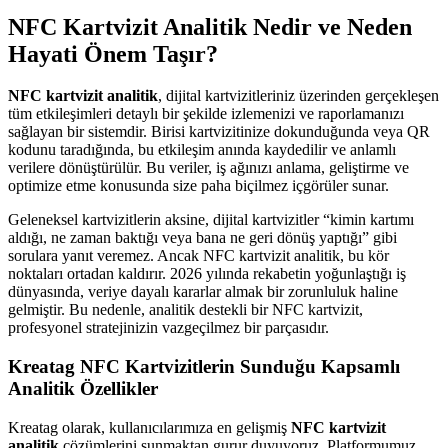
NFC Kartvizit Analitik Nedir ve Neden
Hayati Önem Taşır?
NFC kartvizit analitik
, dijital kartvizitleriniz üzerinden gerçekleşen
tüm etkileşimleri detaylı bir şekilde izlemenizi ve raporlamanızı
sağlayan bir sistemdir. Birisi kartvizitinize dokunduğunda veya QR
kodunu taradığında, bu etkileşim anında kaydedilir ve anlamlı
verilere dönüştürülür. Bu veriler, iş ağınızı anlama, geliştirme ve
optimize etme konusunda size paha biçilmez içgörüler sunar.
Geleneksel kartvizitlerin aksine, dijital kartvizitler “kimin kartımı
aldığı, ne zaman baktığı veya bana ne geri dönüş yaptığı” gibi
sorulara yanıt veremez. Ancak NFC kartvizit analitik, bu kör
noktaları ortadan kaldırır. 2026 yılında rekabetin yoğunlaştığı iş
dünyasında, veriye dayalı kararlar almak bir zorunluluk haline
gelmiştir. Bu nedenle, analitik destekli bir NFC kartvizit,
profesyonel stratejinizin vazgeçilmez bir parçasıdır.
Kreatag NFC Kartvizitlerin Sunduğu Kapsamlı
Analitik Özellikler
Kreatag olarak, kullanıcılarımıza en gelişmiş
NFC kartvizit
analitik
çözümlerini sunmaktan gurur duyuyoruz. Platformumuz,