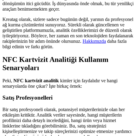
dönüşümün itici gücüdür. İş dünyasında önde olmak, bu tür yenilikçi
araçları benimsemekten geçer.
Kreatag olarak, sizlere sadece bugünün değil, yarının da profesyonel
ağ kurma çözümlerini sunuyoruz. Sürekli olarak güncellenen ve
geliştirilen platformumuzla, analitik özelliklerimizi de düzenli olarak
iyileştiriyoruz. Böylece, her zaman en son teknolojiden faydalanarak
rakiplerinizin bir adım önünde olursunuz.
Hakkımızda
daha fazla
bilgi edinin ve farkı görün.
NFC Kartvizit Analitiği Kullanım
Senaryoları
Peki,
NFC kartvizit analitik
kimler için faydalıdır ve hangi
senaryolarda öne çıkar? İşte birkaç örnek:
Satış Profesyonelleri
Bir satış profesyoneli olarak, potansiyel müşterilerinizle olan her
etkileşim kritiktir. Analitik veriler sayesinde, hangi müşterilerin
profilinizi daha detaylı incelediğini, hangi ürün veya hizmet
linklerine tıkladığını görebilirsiniz. Bu, satış stratejinizi
kişiselleştirmenize ve takip süreçlerinizi optimize etmenize yardımcı