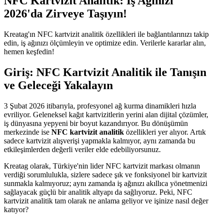
NFC Kartvizit Analitik: İş Ağınızı
2026'da Zirveye Taşıyın!
Kreatag'ın NFC kartvizit analitik özellikleri ile bağlantılarınızı takip
edin, iş ağınızı ölçümleyin ve optimize edin. Verilerle kararlar alın,
hemen keşfedin!
Giriş: NFC Kartvizit Analitik ile Tanışın
ve Geleceği Yakalayın
3 Şubat 2026 itibarıyla, profesyonel ağ kurma dinamikleri hızla
evriliyor. Geleneksel kağıt kartvizitlerin yerini alan dijital çözümler,
iş dünyasına yepyeni bir boyut kazandırıyor. Bu dönüşümün
merkezinde ise
NFC kartvizit analitik
özellikleri yer alıyor. Artık
sadece kartvizit alışverişi yapmakla kalmıyor, aynı zamanda bu
etkileşimlerden değerli veriler elde edebiliyorsunuz.
Kreatag olarak, Türkiye'nin lider NFC kartvizit markası olmanın
verdiği sorumlulukla, sizlere sadece şık ve fonksiyonel bir kartvizit
sunmakla kalmıyoruz; aynı zamanda iş ağınızı akıllıca yönetmenizi
sağlayacak güçlü bir analitik altyapı da sağlıyoruz. Peki, NFC
kartvizit analitik tam olarak ne anlama geliyor ve işinize nasıl değer
katıyor?