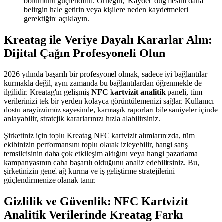
bölümünü güçlendirin. Örneğin, 'Kaydet' düğmesini daha
belirgin hale getirin veya kişilere neden kaydetmeleri
gerektiğini açıklayın.
Kreatag ile Veriye Dayalı Kararlar Alın:
Dijital Çağın Profesyoneli Olun
2026 yılında başarılı bir profesyonel olmak, sadece iyi bağlantılar
kurmakla değil, aynı zamanda bu bağlantılardan öğrenmekle de
ilgilidir. Kreatag'ın gelişmiş
NFC kartvizit analitik
paneli, tüm
verilerinizi tek bir yerden kolayca görüntülemenizi sağlar. Kullanıcı
dostu arayüzümüz sayesinde, karmaşık raporları bile saniyeler içinde
anlayabilir, stratejik kararlarınızı hızla alabilirsiniz.
Şirketiniz için toplu Kreatag NFC kartvizit alımlarınızda, tüm
ekibinizin performansını toplu olarak izleyebilir, hangi satış
temsilcisinin daha çok etkileşim aldığını veya hangi pazarlama
kampanyasının daha başarılı olduğunu analiz edebilirsiniz. Bu,
şirketinizin genel ağ kurma ve iş geliştirme stratejilerini
güçlendirmenize olanak tanır.
Gizlilik ve Güvenlik: NFC Kartvizit
Analitik Verilerinde Kreatag Farkı