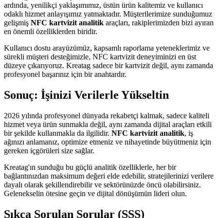
ardında, yenilikçi yaklaşımımız, üstün ürün kalitemiz ve kullanıcı
odaklı hizmet anlayışımız yatmaktadır. Müşterilerimize sunduğumuz
gelişmiş
NFC kartvizit analitik
araçları, rakiplerimizden bizi ayıran
en önemli özelliklerden biridir.
Kullanıcı dostu arayüzümüz, kapsamlı raporlama yeteneklerimiz ve
sürekli müşteri desteğimizle, NFC kartvizit deneyiminizi en üst
düzeye çıkarıyoruz. Kreatag sadece bir kartvizit değil, aynı zamanda
profesyonel başarınız için bir anahtardır.
Sonuç: İşinizi Verilerle Yükseltin
2026 yılında profesyonel dünyada rekabetçi kalmak, sadece kaliteli
hizmet veya ürün sunmakla değil, aynı zamanda dijital araçları etkili
bir şekilde kullanmakla da ilgilidir.
NFC kartvizit analitik
, iş
ağınızı anlamanız, optimize etmeniz ve nihayetinde büyütmeniz için
gereken içgörüleri size sağlar.
Kreatag'ın sunduğu bu güçlü analitik özelliklerle, her bir
bağlantınızdan maksimum değeri elde edebilir, stratejilerinizi verilere
dayalı olarak şekillendirebilir ve sektörünüzde öncü olabilirsiniz.
Gelenekselin ötesine geçin ve dijital dönüşümün lideri olun.
Sıkça Sorulan Sorular (SSS)