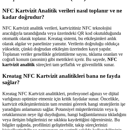
NFC Kartvizit Analitik verileri nasıl toplanır ve ne
kadar doğrudur?
NFC Kartvizit analitik verileri, kartvizitiniz NFC teknolojisi
aracılığıyla tarandığında veya üzerindeki QR kod okutulduğunda
otomatik olarak toplanır. Kreatag sistemi, bu etkileşimleri anlık
olarak algılar ve panelinize yansıtır. Verilerin doğruluğu oldukça
yüksektir, çünkü doğrudan etkileşim üzerinden kayıt yapılır.
Toplanan veriler genellikle görüntüleme sayısı, tıklama oranları ve
coğrafi konum (anonim) gibi metrikleri içerir. Bu sayede,
NFC
kartvizit analitik
süreçleri tam şeffaflık ve güvenilirlik sunar.
Kreatag NFC Kartvizit analitikleri bana ne fayda
sağlar?
Kreatag NFC Kartvizit analitikleri, profesyonel ağınızı ve dijital
varlığınızı optimize etmeniz için kritik faydalar sunar. Öncelikle,
kartvizit etkileşimlerinizin tam resmini görerek hangi stratejilerin işe
yaradığını anlamanızı sağlar. Potansiyel müşterilerinizin veya iş
ortaklarınızın neye ilgi duyduğunu, hangi bağlantılarınıza tıkladığını
veya iletişim bilgilerinizi ne sıklıkta kaydettiğini öğrenirsiniz. Bu
bilgiler ışığında, profilinizi geliştirebilir, takip süreçlerinizi