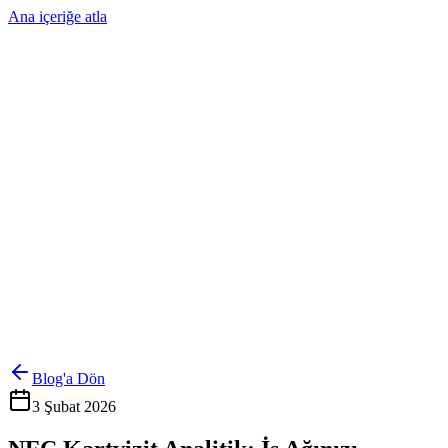
Ana içeriğe atla
Ürünler
Çözümler
Hakkımızda
Kurumsal Sipariş
Referanslar
İletişim
Kartlarını Yönet
Giriş Yap
Blog'a Dön
3 Şubat 2026