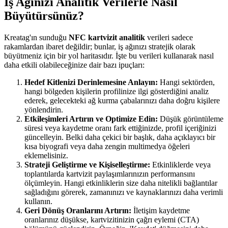
İş Ağınızı Analitik Verilerle Nasıl
Büyütürsünüz?
Kreatag'ın sunduğu
NFC kartvizit analitik
verileri sadece
rakamlardan ibaret değildir; bunlar, iş ağınızı stratejik olarak
büyütmeniz için bir yol haritasıdır. İşte bu verileri kullanarak nasıl
daha etkili olabileceğinize dair bazı ipuçları:
Hedef Kitlenizi Derinlemesine Anlayın:
Hangi sektörden,
hangi bölgeden kişilerin profilinize ilgi gösterdiğini analiz
ederek, gelecekteki ağ kurma çabalarınızı daha doğru kişilere
yönlendirin.
Etkileşimleri Artırın ve Optimize Edin:
Düşük görüntüleme
süresi veya kaydetme oranı fark ettiğinizde, profil içeriğinizi
güncelleyin. Belki daha çekici bir başlık, daha açıklayıcı bir
kısa biyografi veya daha zengin multimedya öğeleri
eklemelisiniz.
Strateji Geliştirme ve Kişiselleştirme:
Etkinliklerde veya
toplantılarda kartvizit paylaşımlarınızın performansını
ölçümleyin. Hangi etkinliklerin size daha nitelikli bağlantılar
sağladığını görerek, zamanınızı ve kaynaklarınızı daha verimli
kullanın.
Geri Dönüş Oranlarını Artırın:
İletişim kaydetme
oranlarınız düşükse, kartvizitinizin çağrı eylemi (CTA)