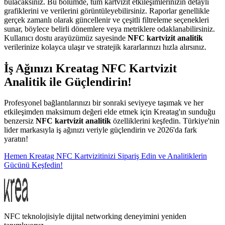
bulacaksınız. Bu bölümde, tüm kartvizit etkileşimlerinizin detaylı
grafiklerini ve verilerini görüntüleyebilirsiniz. Raporlar genellikle
gerçek zamanlı olarak güncellenir ve çeşitli filtreleme seçenekleri
sunar, böylece belirli dönemlere veya metriklere odaklanabilirsiniz.
Kullanıcı dostu arayüzümüz sayesinde
NFC kartvizit analitik
verilerinize kolayca ulaşır ve stratejik kararlarınızı hızla alırsınız.
İş Ağınızı Kreatag NFC Kartvizit
Analitik ile Güçlendirin!
Profesyonel bağlantılarınızı bir sonraki seviyeye taşımak ve her
etkileşimden maksimum değeri elde etmek için Kreatag'ın sunduğu
benzersiz
NFC kartvizit analitik
özelliklerini keşfedin. Türkiye'nin
lider markasıyla iş ağınızı veriyle güçlendirin ve 2026'da fark
yaratın!
Hemen Kreatag NFC Kartvizitinizi Sipariş Edin ve Analitiklerin
Gücünü Keşfedin!
NFC teknolojisiyle dijital networking deneyimini yeniden