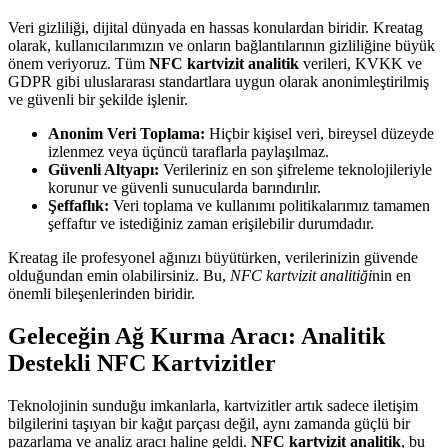
Veri gizliliği, dijital dünyada en hassas konulardan biridir. Kreatag
olarak, kullanıcılarımızın ve onların bağlantılarının gizliliğine büyük
önem veriyoruz. Tüm
NFC kartvizit analitik
verileri, KVKK ve
GDPR gibi uluslararası standartlara uygun olarak anonimleştirilmiş
ve güvenli bir şekilde işlenir.
Anonim Veri Toplama:
Hiçbir kişisel veri, bireysel düzeyde
izlenmez veya üçüncü taraflarla paylaşılmaz.
Güvenli Altyapı:
Verileriniz en son şifreleme teknolojileriyle
korunur ve güvenli sunucularda barındırılır.
Şeffaflık:
Veri toplama ve kullanımı politikalarımız tamamen
şeffaftır ve istediğiniz zaman erişilebilir durumdadır.
Kreatag ile profesyonel ağınızı büyütürken, verilerinizin güvende
olduğundan emin olabilirsiniz. Bu,
NFC kartvizit analitiği
nin en
önemli bileşenlerinden biridir.
Geleceğin Ağ Kurma Aracı: Analitik
Destekli NFC Kartvizitler
Teknolojinin sunduğu imkanlarla, kartvizitler artık sadece iletişim
bilgilerini taşıyan bir kağıt parçası değil, aynı zamanda güçlü bir
pazarlama ve analiz aracı haline geldi.
NFC kartvizit analitik
, bu