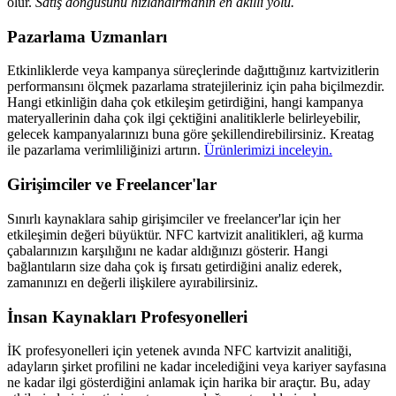
olur.
Satış döngüsünü hızlandırmanın en akıllı yolu.
Pazarlama Uzmanları
Etkinliklerde veya kampanya süreçlerinde dağıttığınız kartvizitlerin
performansını ölçmek pazarlama stratejileriniz için paha biçilmezdir.
Hangi etkinliğin daha çok etkileşim getirdiğini, hangi kampanya
materyallerinin daha çok ilgi çektiğini analitiklerle belirleyebilir,
gelecek kampanyalarınızı buna göre şekillendirebilirsiniz. Kreatag
ile pazarlama verimliliğinizi artırın.
Ürünlerimizi inceleyin.
Girişimciler ve Freelancer'lar
Sınırlı kaynaklara sahip girişimciler ve freelancer'lar için her
etkileşimin değeri büyüktür. NFC kartvizit analitikleri, ağ kurma
çabalarınızın karşılığını ne kadar aldığınızı gösterir. Hangi
bağlantıların size daha çok iş fırsatı getirdiğini analiz ederek,
zamanınızı en değerli ilişkilere ayırabilirsiniz.
İnsan Kaynakları Profesyonelleri
İK profesyonelleri için yetenek avında NFC kartvizit analitiği,
adayların şirket profilini ne kadar incelediğini veya kariyer sayfasına
ne kadar ilgi gösterdiğini anlamak için harika bir araçtır. Bu, aday