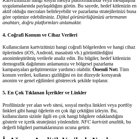
Kartvizitinizin hangi sosyal medya platformlarında veya mesajlaşma
uygulamalarında paylaşıldığını görün. Bu sayede, hedef kitlenizin en
aktif olduğu mecraları belirleyebilir ve pazarlama stratejilerinizi buna
göre optimize edebilirsiniz.
Dijital görünürlüğünüzü artırmanın
anahtarı, doğru platformları anlamaktır.
4. Coğrafi Konum ve Cihaz Verileri
Kullanıcıların kartvizitinizi hangi coğrafi bölgelerden ve hangi cihaz
tiplerinden (iOS, Android, masaüstü vb.) görüntülediğini
anonimleştirilmiş verilerle analiz edin. Bu bilgiler, hedef kitlenizin
demografik dağılımını anlamanıza ve bölgesel pazarlama
kampanyaları geliştirmenize yardımcı olabilir.
Önemli Not:
Tüm
konum verileri, kullanıcı gizliliğini en üst düzeyde koruyarak
anonim ve genel eğilimleri gösterecek şekilde toplanır.
5. En Çok Tıklanan İçerikler ve Linkler
Profilinizde yer alan web sitesi, sosyal medya linkleri veya portföy
linkleri gibi hangi öğelerin en çok ilgi çektiğini izleyin. Bu,
kullanıcıların sizinle ilgili en çok hangi bilgilere odaklandığını
gösterir ve içerik stratejinizi yönlendirir.
NFC kartvizit analitik
, bu
değerli bilgileri parmaklarınızın ucuna getirir.