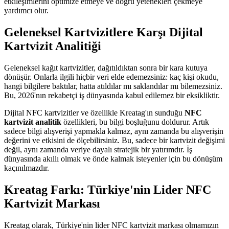
etkileşimlerini optimize etmeye ve doğru yetenekleri çekmeye
yardımcı olur.
Geleneksel Kartvizitlere Karşı Dijital
Kartvizit Analitiği
Geleneksel kağıt kartvizitler, dağıtıldıktan sonra bir kara kutuya
dönüşür. Onlarla ilgili hiçbir veri elde edemezsiniz: kaç kişi okudu,
hangi bilgilere baktılar, hatta atıldılar mı saklandılar mı bilemezsiniz.
Bu, 2026'nın rekabetçi iş dünyasında kabul edilemez bir eksikliktir.
Dijital NFC kartvizitler ve özellikle Kreatag'ın sunduğu
NFC
kartvizit analitik
özellikleri, bu bilgi boşluğunu doldurur. Artık
sadece bilgi alışverişi yapmakla kalmaz, aynı zamanda bu alışverişin
değerini ve etkisini de ölçebilirsiniz. Bu, sadece bir kartvizit değişimi
değil, aynı zamanda veriye dayalı stratejik bir yatırımdır. İş
dünyasında akıllı olmak ve önde kalmak isteyenler için bu dönüşüm
kaçınılmazdır.
Kreatag Farkı: Türkiye'nin Lider NFC
Kartvizit Markası
Kreatag olarak, Türkiye'nin lider NFC kartvizit markası olmamızın