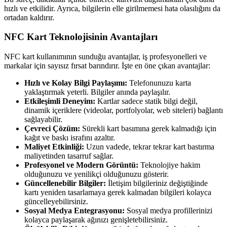
hızlı ve etkilidir. Ayrıca, bilgilerin elle girilmemesi hata olasılığını da
ortadan kaldırır.
NFC Kart Teknolojisinin Avantajları
NFC kart kullanımının sunduğu avantajlar, iş profesyonelleri ve
markalar için sayısız fırsat barındırır. İşte en öne çıkan avantajlar:
Hızlı ve Kolay Bilgi Paylaşımı:
Telefonunuzu karta
yaklaştırmak yeterli. Bilgiler anında paylaşılır.
Etkileşimli Deneyim:
Kartlar sadece statik bilgi değil,
dinamik içeriklere (videolar, portfolyolar, web siteleri) bağlantı
sağlayabilir.
Çevreci Çözüm:
Sürekli kart basımına gerek kalmadığı için
kağıt ve baskı israfını azaltır.
Maliyet Etkinliği:
Uzun vadede, tekrar tekrar kart bastırma
maliyetinden tasarruf sağlar.
Profesyonel ve Modern Görüntü:
Teknolojiye hakim
olduğunuzu ve yenilikçi olduğunuzu gösterir.
Güncellenebilir Bilgiler:
İletişim bilgileriniz değiştiğinde
kartı yeniden tasarlamaya gerek kalmadan bilgileri kolayca
güncelleyebilirsiniz.
Sosyal Medya Entegrasyonu:
Sosyal medya profillerinizi
kolayca paylaşarak ağınızı genişletebilirsiniz.