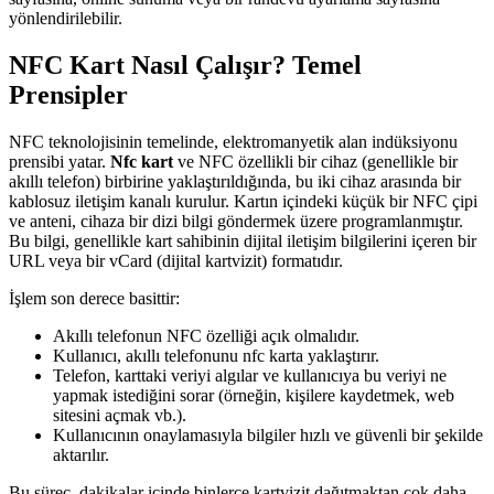
yönlendirilebilir.
NFC Kart Nasıl Çalışır? Temel
Prensipler
NFC teknolojisinin temelinde, elektromanyetik alan indüksiyonu
prensibi yatar.
Nfc kart
ve NFC özellikli bir cihaz (genellikle bir
akıllı telefon) birbirine yaklaştırıldığında, bu iki cihaz arasında bir
kablosuz iletişim kanalı kurulur. Kartın içindeki küçük bir NFC çipi
ve anteni, cihaza bir dizi bilgi göndermek üzere programlanmıştır.
Bu bilgi, genellikle kart sahibinin dijital iletişim bilgilerini içeren bir
URL veya bir vCard (dijital kartvizit) formatıdır.
İşlem son derece basittir:
Akıllı telefonun NFC özelliği açık olmalıdır.
Kullanıcı, akıllı telefonunu nfc karta yaklaştırır.
Telefon, karttaki veriyi algılar ve kullanıcıya bu veriyi ne
yapmak istediğini sorar (örneğin, kişilere kaydetmek, web
sitesini açmak vb.).
Kullanıcının onaylamasıyla bilgiler hızlı ve güvenli bir şekilde
aktarılır.
Bu süreç, dakikalar içinde binlerce kartvizit dağıtmaktan çok daha