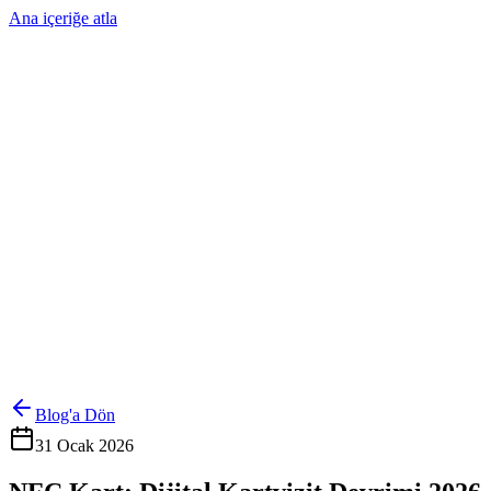
Ana içeriğe atla
Ürünler
Çözümler
Hakkımızda
Kurumsal Sipariş
Referanslar
İletişim
Kartlarını Yönet
Giriş Yap
Blog'a Dön
31 Ocak 2026