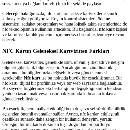
sosyal medya bağlantıları vb.) hızlı bir şekilde paylaşır.
Geleceğe baktığımızda, nfc kartların sadece kartvizitlerle sınırlı
kalmayacağını görüyoruz. Erişim kontrol sistemleri, ödeme
sistemleri, sadakat programları ve hatta lojistik takip sistemlerinde de
nfc teknolojisinin kullanımı artacaktır. Bu bağlamda,
nfc kart
kişisel
ve kurumsal kimlik yönetimi için merkezi bir rol üstlenmeye devam
edecek.
NFC Kartın Geleneksel Kartvizitten Farkları
Geleneksel kartvizitler, genellikle isim, unvan, şirket adı ve iletişim
bilgileri gibi statik bilgiler içerir. Ancak günümüzün dinamik iş
ortamında bu bilgiler hızla değişebilir veya güncellenmesi
gerekebilir.
Nfc kart
ise bu noktada büyük bir esneklik sunar. Bir
nfc kartı, dijital bir profilinize veya bir web sayfasına bağlanabilir.
Bu sayede, bilgilerinizdeki herhangi bir değişikliği kartın kendisini
yeniden tasarlamak veya bastırmak zorunda kalmadan kolayca
güncelleyebilirsiniz.
Bu esneklik, hem maliyet etkinliği hem de çevresel sürdürülebilirlik
açısından önemli avantajlar sağlar. Ayrıca, nfc kartlar, etkileşimli
özellikler sunarak daha zengin bir kullanıcı deneyimi yaratır.
Örneğin, bir nfc karta dokunan kişi, doğrudan bir portfolyo
sayfasına, online sunuma veya bir randevu ayarlama sayfasına