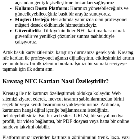
açısından geniş kişiselleştirme imkanları sağlıyoruz.
Kullanıcı Dostu Platform:
Kartınızı yönetebileceğiniz ve
güncelleyebileceğiniz basit bir arayüz sunuyoruz.
Müşteri Desteği:
Her adımda yanınızda olan profesyonel
müşteri destek ekibimizle hizmetinizdeyiz.
Güvenilirlik:
Türkiye'nin lider NFC kart markası olarak
güvenilir ve yenilikçi çözümler sunma taahhüdüyle
çalışıyoruz.
Artık basılı kartvizitlerinizi karıştırıp durmanıza gerek yok. Kreatag
nfc kartları ile profesyonel ağınızı dijitalleştirin, etkileşiminizi artırın
ve unutulmaz bir ilk izlenim bırakın. İşinizi bir sonraki seviyeye
taşımak için ilk adımı atın.
Kreatag NFC Kartları Nasıl Özelleştirilir?
Kreatag ile nfc kartınızı özelleştirmek oldukça kolaydır. Web
sitemizi ziyaret ederek, mevcut tasarım şablonlarımızdan birini
seçebilir veya kendi tasarımınızı yükleyebilirsiniz. Ardından,
kartınızın hangi dijital içeriğe bağlanmasını istediğinizi
belirleyebilirsiniz. Bu, bir web sitesi URL'si, bir sosyal medya
profili, bir video bağlantısı, bir PDF dosyası veya hatta bir online
randevu takvimi olabilir.
Platformumuz üzerinden kartınızın görünümünü (renk, logo, yazı