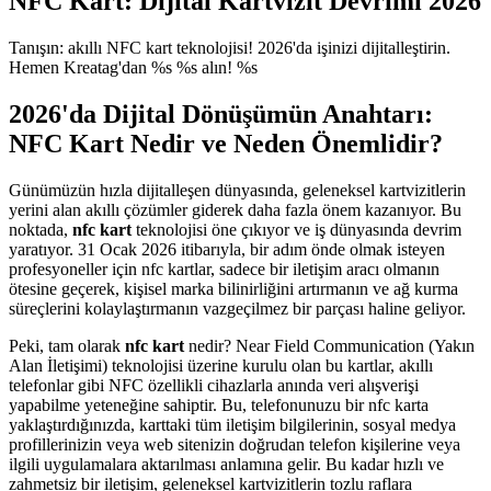
NFC Kart: Dijital Kartvizit Devrimi 2026
Tanışın: akıllı NFC kart teknolojisi! 2026'da işinizi dijitalleştirin.
Hemen Kreatag'dan %s %s alın! %s
2026'da Dijital Dönüşümün Anahtarı:
NFC Kart Nedir ve Neden Önemlidir?
Günümüzün hızla dijitalleşen dünyasında, geleneksel kartvizitlerin
yerini alan akıllı çözümler giderek daha fazla önem kazanıyor. Bu
noktada,
nfc kart
teknolojisi öne çıkıyor ve iş dünyasında devrim
yaratıyor. 31 Ocak 2026 itibarıyla, bir adım önde olmak isteyen
profesyoneller için nfc kartlar, sadece bir iletişim aracı olmanın
ötesine geçerek, kişisel marka bilinirliğini artırmanın ve ağ kurma
süreçlerini kolaylaştırmanın vazgeçilmez bir parçası haline geliyor.
Peki, tam olarak
nfc kart
nedir? Near Field Communication (Yakın
Alan İletişimi) teknolojisi üzerine kurulu olan bu kartlar, akıllı
telefonlar gibi NFC özellikli cihazlarla anında veri alışverişi
yapabilme yeteneğine sahiptir. Bu, telefonunuzu bir nfc karta
yaklaştırdığınızda, karttaki tüm iletişim bilgilerinin, sosyal medya
profillerinizin veya web sitenizin doğrudan telefon kişilerine veya
ilgili uygulamalara aktarılması anlamına gelir. Bu kadar hızlı ve
zahmetsiz bir iletişim, geleneksel kartvizitlerin tozlu raflara