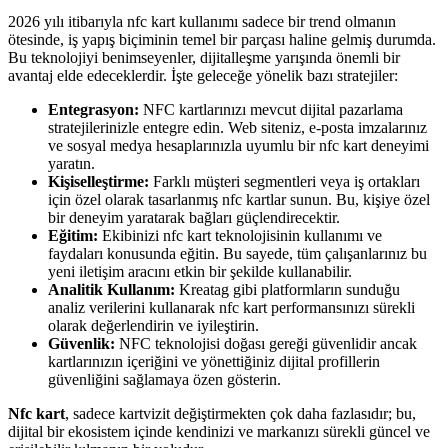
2026 yılı itibarıyla nfc kart kullanımı sadece bir trend olmanın
ötesinde, iş yapış biçiminin temel bir parçası haline gelmiş durumda.
Bu teknolojiyi benimseyenler, dijitalleşme yarışında önemli bir
avantaj elde edeceklerdir. İşte geleceğe yönelik bazı stratejiler:
Entegrasyon:
NFC kartlarınızı mevcut dijital pazarlama
stratejilerinizle entegre edin. Web siteniz, e-posta imzalarınız
ve sosyal medya hesaplarınızla uyumlu bir nfc kart deneyimi
yaratın.
Kişiselleştirme:
Farklı müşteri segmentleri veya iş ortakları
için özel olarak tasarlanmış nfc kartlar sunun. Bu, kişiye özel
bir deneyim yaratarak bağları güçlendirecektir.
Eğitim:
Ekibinizi nfc kart teknolojisinin kullanımı ve
faydaları konusunda eğitin. Bu sayede, tüm çalışanlarınız bu
yeni iletişim aracını etkin bir şekilde kullanabilir.
Analitik Kullanım:
Kreatag gibi platformların sunduğu
analiz verilerini kullanarak nfc kart performansınızı sürekli
olarak değerlendirin ve iyileştirin.
Güvenlik:
NFC teknolojisi doğası gereği güvenlidir ancak
kartlarınızın içeriğini ve yönettiğiniz dijital profillerin
güvenliğini sağlamaya özen gösterin.
Nfc kart
, sadece kartvizit değiştirmekten çok daha fazlasıdır; bu,
dijital bir ekosistem içinde kendinizi ve markanızı sürekli güncel ve