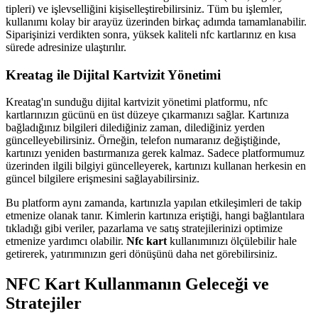
tipleri) ve işlevselliğini kişiselleştirebilirsiniz. Tüm bu işlemler,
kullanımı kolay bir arayüz üzerinden birkaç adımda tamamlanabilir.
Siparişinizi verdikten sonra, yüksek kaliteli nfc kartlarınız en kısa
sürede adresinize ulaştırılır.
Kreatag ile Dijital Kartvizit Yönetimi
Kreatag'ın sunduğu dijital kartvizit yönetimi platformu, nfc
kartlarınızın gücünü en üst düzeye çıkarmanızı sağlar. Kartınıza
bağladığınız bilgileri dilediğiniz zaman, dilediğiniz yerden
güncelleyebilirsiniz. Örneğin, telefon numaranız değiştiğinde,
kartınızı yeniden bastırmanıza gerek kalmaz. Sadece platformumuz
üzerinden ilgili bilgiyi güncelleyerek, kartınızı kullanan herkesin en
güncel bilgilere erişmesini sağlayabilirsiniz.
Bu platform aynı zamanda, kartınızla yapılan etkileşimleri de takip
etmenize olanak tanır. Kimlerin kartınıza eriştiği, hangi bağlantılara
tıkladığı gibi veriler, pazarlama ve satış stratejilerinizi optimize
etmenize yardımcı olabilir.
Nfc kart
kullanımınızı ölçülebilir hale
getirerek, yatırımınızın geri dönüşünü daha net görebilirsiniz.
NFC Kart Kullanmanın Geleceği ve
Stratejiler