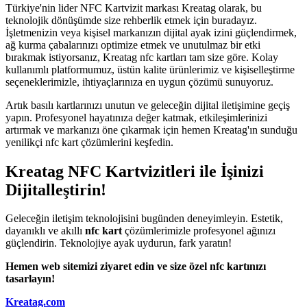
Türkiye'nin lider NFC Kartvizit markası Kreatag olarak, bu
teknolojik dönüşümde size rehberlik etmek için buradayız.
İşletmenizin veya kişisel markanızın dijital ayak izini güçlendirmek,
ağ kurma çabalarınızı optimize etmek ve unutulmaz bir etki
bırakmak istiyorsanız, Kreatag nfc kartları tam size göre. Kolay
kullanımlı platformumuz, üstün kalite ürünlerimiz ve kişiselleştirme
seçeneklerimizle, ihtiyaçlarınıza en uygun çözümü sunuyoruz.
Artık basılı kartlarınızı unutun ve geleceğin dijital iletişimine geçiş
yapın. Profesyonel hayatınıza değer katmak, etkileşimlerinizi
artırmak ve markanızı öne çıkarmak için hemen Kreatag'ın sunduğu
yenilikçi nfc kart çözümlerini keşfedin.
Kreatag NFC Kartvizitleri ile İşinizi
Dijitalleştirin!
Geleceğin iletişim teknolojisini bugünden deneyimleyin. Estetik,
dayanıklı ve akıllı
nfc kart
çözümlerimizle profesyonel ağınızı
güçlendirin. Teknolojiye ayak uydurun, fark yaratın!
Hemen web sitemizi ziyaret edin ve size özel nfc kartınızı
tasarlayın!
Kreatag.com