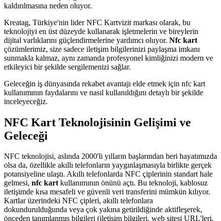
kaldırılmasına neden oluyor.
Kreatag, Türkiye'nin lider NFC Kartvizit markası olarak, bu
teknolojiyi en üst düzeyde kullanarak işletmelerin ve bireylerin
dijital varlıklarını güçlendirmelerine yardımcı oluyor.
Nfc kart
çözümlerimiz, size sadece iletişim bilgilerinizi paylaşma imkanı
sunmakla kalmaz, aynı zamanda profesyonel kimliğinizi modern ve
etkileyici bir şekilde sergilemenizi sağlar.
Geleceğin iş dünyasında rekabet avantajı elde etmek için nfc kart
kullanımının faydalarını ve nasıl kullanıldığını detaylı bir şekilde
inceleyeceğiz.
NFC Kart Teknolojisinin Gelişimi ve
Geleceği
NFC teknolojisi, aslında 2000'li yılların başlarından beri hayatımızda
olsa da, özellikle akıllı telefonların yaygınlaşmasıyla birlikte gerçek
potansiyeline ulaştı. Akıllı telefonlarda NFC çiplerinin standart hale
gelmesi,
nfc kart
kullanımının önünü açtı. Bu teknoloji, kablosuz
iletişimde kısa mesafeli ve güvenli veri transferini mümkün kılıyor.
Kartlar üzerindeki NFC çipleri, akıllı telefonlara
dokundurulduğunda veya çok yakına getirildiğinde aktifleşerek,
önceden tanımlanmış bilgileri (iletişim bilgileri, web sitesi URL'leri,