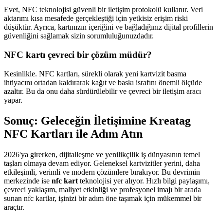
Evet, NFC teknolojisi güvenli bir iletişim protokolü kullanır. Veri
aktarımı kısa mesafede gerçekleştiği için yetkisiz erişim riski
düşüktür. Ayrıca, kartınızın içeriğini ve bağladığınız dijital profillerin
güvenliğini sağlamak sizin sorumluluğunuzdadır.
NFC kartı çevreci bir çözüm müdür?
Kesinlikle. NFC kartları, sürekli olarak yeni kartvizit basma
ihtiyacını ortadan kaldırarak kağıt ve baskı israfını önemli ölçüde
azaltır. Bu da onu daha sürdürülebilir ve çevreci bir iletişim aracı
yapar.
Sonuç: Geleceğin İletişimine Kreatag
NFC Kartları ile Adım Atın
2026'ya girerken, dijitalleşme ve yenilikçilik iş dünyasının temel
taşları olmaya devam ediyor. Geleneksel kartvizitler yerini, daha
etkileşimli, verimli ve modern çözümlere bırakıyor. Bu devrimin
merkezinde ise
nfc kart
teknolojisi yer alıyor. Hızlı bilgi paylaşımı,
çevreci yaklaşım, maliyet etkinliği ve profesyonel imajı bir arada
sunan nfc kartlar, işinizi bir adım öne taşımak için mükemmel bir
araçtır.