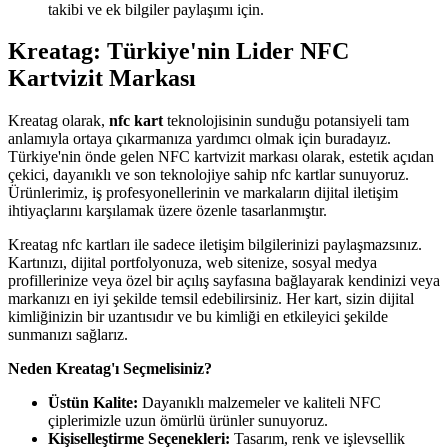
takibi ve ek bilgiler paylaşımı için.
Kreatag: Türkiye'nin Lider NFC
Kartvizit Markası
Kreatag olarak,
nfc kart
teknolojisinin sunduğu potansiyeli tam
anlamıyla ortaya çıkarmanıza yardımcı olmak için buradayız.
Türkiye'nin önde gelen NFC kartvizit markası olarak, estetik açıdan
çekici, dayanıklı ve son teknolojiye sahip nfc kartlar sunuyoruz.
Ürünlerimiz, iş profesyonellerinin ve markaların dijital iletişim
ihtiyaçlarını karşılamak üzere özenle tasarlanmıştır.
Kreatag nfc kartları ile sadece iletişim bilgilerinizi paylaşmazsınız.
Kartınızı, dijital portfolyonuza, web sitenize, sosyal medya
profillerinize veya özel bir açılış sayfasına bağlayarak kendinizi veya
markanızı en iyi şekilde temsil edebilirsiniz. Her kart, sizin dijital
kimliğinizin bir uzantısıdır ve bu kimliği en etkileyici şekilde
sunmanızı sağlarız.
Neden Kreatag'ı Seçmelisiniz?
Üstün Kalite:
Dayanıklı malzemeler ve kaliteli NFC
çiplerimizle uzun ömürlü ürünler sunuyoruz.
Kişiselleştirme Seçenekleri:
Tasarım, renk ve işlevsellik