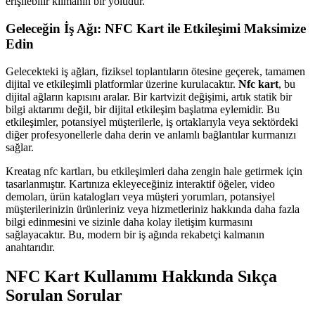
erişilebilir kılmanın bir yoludur.
Geleceğin İş Ağı: NFC Kart ile Etkileşimi Maksimize
Edin
Gelecekteki iş ağları, fiziksel toplantıların ötesine geçerek, tamamen
dijital ve etkileşimli platformlar üzerine kurulacaktır.
Nfc kart
, bu
dijital ağların kapısını aralar. Bir kartvizit değişimi, artık statik bir
bilgi aktarımı değil, bir dijital etkileşim başlatma eylemidir. Bu
etkileşimler, potansiyel müşterilerle, iş ortaklarıyla veya sektördeki
diğer profesyonellerle daha derin ve anlamlı bağlantılar kurmanızı
sağlar.
Kreatag nfc kartları, bu etkileşimleri daha zengin hale getirmek için
tasarlanmıştır. Kartınıza ekleyeceğiniz interaktif öğeler, video
demoları, ürün katalogları veya müşteri yorumları, potansiyel
müşterilerinizin ürünleriniz veya hizmetleriniz hakkında daha fazla
bilgi edinmesini ve sizinle daha kolay iletişim kurmasını
sağlayacaktır. Bu, modern bir iş ağında rekabetçi kalmanın
anahtarıdır.
NFC Kart Kullanımı Hakkında Sıkça
Sorulan Sorular