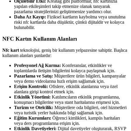
Ölçülebilir Etki:
Kreatag gibi platformlar, nfc kartınızla
yapılan etkileşimleri takip etmenize olanak tanıyarak
pazarlama stratejilerinizi geliştirmenize yardımcı olur.
Daha Az Kayıp:
Fiziksel kartların kaybolma veya unutulma
riski nfc kartlarda daha düşüktür, çünkü dijitaldir ve kolayca
bulunabilir.
NFC Kartın Kullanım Alanları
Nfc kart
teknolojisi, geniş bir kullanım yelpazesine sahiptir. Başlıca
kullanım alanları şunlardır:
Profesyonel Ağ Kurma:
Konferanslar, etkinlikler ve
toplantılarda iletişim bilgilerini kolayca paylaşmak için.
Pazarlama ve Satış:
Müşterilere ürün bilgileri, kampanyalar
veya demo videolarına hızlı erişim sağlamak için.
Erişim Kontrolü:
Ofislere, etkinlik alanlarına veya özel
alanlara girişi kontrol etmek için.
Etkinlik Yönetimi:
Katılımcıların etkinlik programlarına,
konuşmacı bilgilerine veya stant haritalarına erişmesi için.
Turizm ve Otelcilik:
Müşterilere oda bilgileri, otel hizmetleri
veya turistik yerler hakkında bilgi sağlamak için.
Eğitim Kurumları:
Öğrenci kimlikleri, kampüs haritaları
veya ders programlarına erişim için.
Etkinlik Davetiyeleri:
Dijital davetiyeler oluşturarak, RSVP