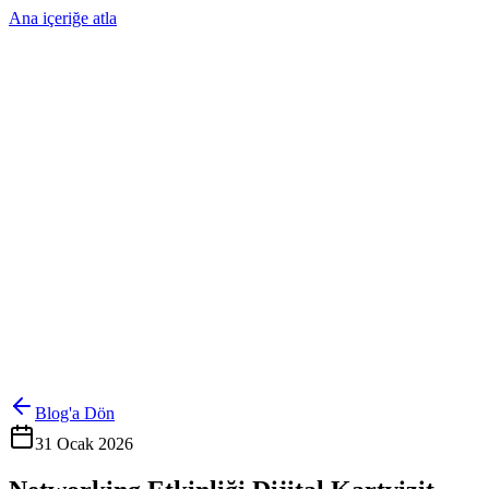
Ana içeriğe atla
Ürünler
Çözümler
Hakkımızda
Kurumsal Sipariş
Referanslar
İletişim
Kartlarını Yönet
Giriş Yap
Blog'a Dön
31 Ocak 2026