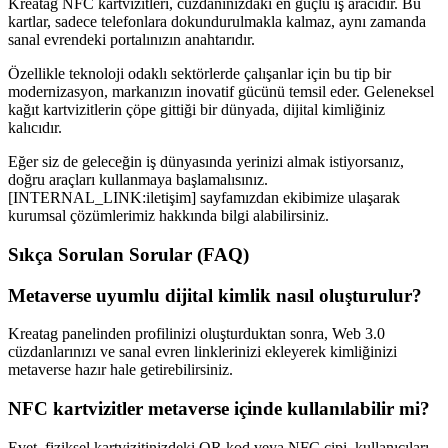
Kreatag NFC kartvizitleri, cüzdanınızdaki en güçlü iş aracıdır. Bu
kartlar, sadece telefonlara dokundurulmakla kalmaz, aynı zamanda
sanal evrendeki portalınızın anahtarıdır.
Özellikle teknoloji odaklı sektörlerde çalışanlar için bu tip bir
modernizasyon, markanızın inovatif gücünü temsil eder. Geleneksel
kağıt kartvizitlerin çöpe gittiği bir dünyada, dijital kimliğiniz
kalıcıdır.
Eğer siz de geleceğin iş dünyasında yerinizi almak istiyorsanız,
doğru araçları kullanmaya başlamalısınız.
[INTERNAL_LINK:iletişim] sayfamızdan ekibimize ulaşarak
kurumsal çözümlerimiz hakkında bilgi alabilirsiniz.
Sıkça Sorulan Sorular (FAQ)
Metaverse uyumlu dijital kimlik nasıl oluşturulur?
Kreatag panelinden profilinizi oluşturduktan sonra, Web 3.0
cüzdanlarınızı ve sanal evren linklerinizi ekleyerek kimliğinizi
metaverse hazır hale getirebilirsiniz.
NFC kartvizitler metaverse içinde kullanılabilir mi?
Evet, fiziksel kartvizitinizdeki QR kod veya NFC çipi, kullanıcıları