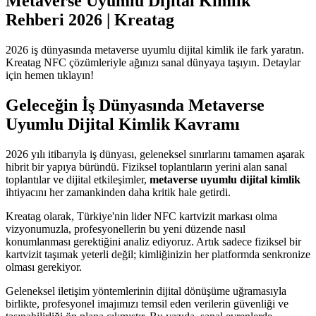
Metaverse Uyumlu Dijital Kimlik
Rehberi 2026 | Kreatag
2026 iş dünyasında metaverse uyumlu dijital kimlik ile fark yaratın.
Kreatag NFC çözümleriyle ağınızı sanal dünyaya taşıyın. Detaylar
için hemen tıklayın!
Geleceğin İş Dünyasında Metaverse
Uyumlu Dijital Kimlik Kavramı
2026 yılı itibarıyla iş dünyası, geleneksel sınırlarını tamamen aşarak
hibrit bir yapıya büründü. Fiziksel toplantıların yerini alan sanal
toplantılar ve dijital etkileşimler,
metaverse uyumlu dijital kimlik
ihtiyacını her zamankinden daha kritik hale getirdi.
Kreatag olarak, Türkiye'nin lider NFC kartvizit markası olma
vizyonumuzla, profesyonellerin bu yeni düzende nasıl
konumlanması gerektiğini analiz ediyoruz. Artık sadece fiziksel bir
kartvizit taşımak yeterli değil; kimliğinizin her platformda senkronize
olması gerekiyor.
Geleneksel iletişim yöntemlerinin dijital dönüşüme uğramasıyla
birlikte, profesyonel imajımızı temsil eden verilerin güvenliği ve