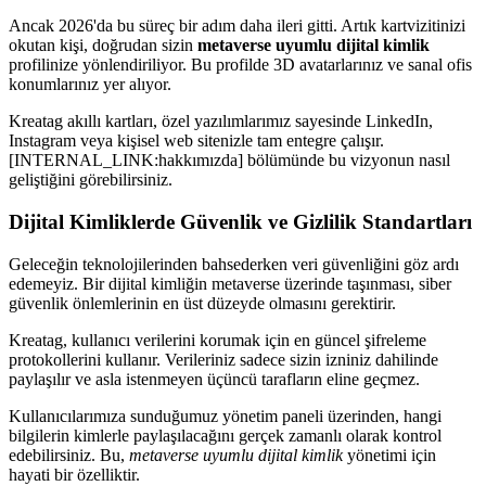
Ancak 2026'da bu süreç bir adım daha ileri gitti. Artık kartvizitinizi
okutan kişi, doğrudan sizin
metaverse uyumlu dijital kimlik
profilinize yönlendiriliyor. Bu profilde 3D avatarlarınız ve sanal ofis
konumlarınız yer alıyor.
Kreatag akıllı kartları, özel yazılımlarımız sayesinde LinkedIn,
Instagram veya kişisel web sitenizle tam entegre çalışır.
[INTERNAL_LINK:hakkımızda] bölümünde bu vizyonun nasıl
geliştiğini görebilirsiniz.
Dijital Kimliklerde Güvenlik ve Gizlilik Standartları
Geleceğin teknolojilerinden bahsederken veri güvenliğini göz ardı
edemeyiz. Bir dijital kimliğin metaverse üzerinde taşınması, siber
güvenlik önlemlerinin en üst düzeyde olmasını gerektirir.
Kreatag, kullanıcı verilerini korumak için en güncel şifreleme
protokollerini kullanır. Verileriniz sadece sizin izniniz dahilinde
paylaşılır ve asla istenmeyen üçüncü tarafların eline geçmez.
Kullanıcılarımıza sunduğumuz yönetim paneli üzerinden, hangi
bilgilerin kimlerle paylaşılacağını gerçek zamanlı olarak kontrol
edebilirsiniz. Bu,
metaverse uyumlu dijital kimlik
yönetimi için
hayati bir özelliktir.