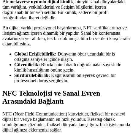
Bir
metaverse uyumlu dijital kimlik
, bireyin sanal dünyalardaki
tüm varlığını, yetkinliklerini ve iletişim bilgilerini içeren
doğrulanabilir bir veri setidir. Bu kimlik, sadece bir profil
fotoğrafından ibaret değildir.
Bu dijital varlık; profesyonel başarılarınızı, NFT sertifikalarınızı ve
iletişim ağınızı içeren dinamik bir yapıdır. Sanal bir konferansta
avatarınızla yer alırken, tek bir dokunuşla tüm bu verileri karşı tarafa
aktarabilirsiniz.
Global Erişilebilirlik:
Dünyanın öbür ucundaki bir iş
ortağına saniyeler içinde ulaşın.
Güvenilirlik:
Blockchain tabanlı doğrulamalar sayesinde
kimlik hırsızlığının önüne geçin.
Sürdürülebilirlik:
Kağıt israfını önleyerek çevreci bir
profesyonel duruş sergileyin.
NFC Teknolojisi ve Sanal Evren
Arasındaki Bağlantı
NFC (Near Field Communication) kartvizitler, fiziksel bir nesneyi
dijital bir veriye bağlamanın en hızlı yoludur. Kreatag olarak
sunduğumuz çözümler, fiziksel dünyada tanıştığınız bir kişiyi anında
dijital ağınıza eklemenizi sağlar.