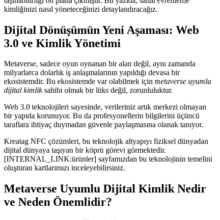
taşınabilirliği ön plana çıkmıştır. Bu yazıda, sanal evrenlerde
kimliğinizi nasıl yöneteceğinizi detaylandıracağız.
Dijital Dönüşümün Yeni Aşaması: Web
3.0 ve Kimlik Yönetimi
Metaverse, sadece oyun oynanan bir alan değil, aynı zamanda
milyarlarca dolarlık iş anlaşmalarının yapıldığı devasa bir
ekosistemdir. Bu ekosistemde var olabilmek için
metaverse uyumlu
dijital kimlik
sahibi olmak bir lüks değil, zorunluluktur.
Web 3.0 teknolojileri sayesinde, verileriniz artık merkezi olmayan
bir yapıda korunuyor. Bu da profesyonellerin bilgilerini üçüncü
taraflara ihtiyaç duymadan güvenle paylaşmasına olanak tanıyor.
Kreatag NFC çözümleri, bu teknolojik altyapıyı fiziksel dünyadan
dijital dünyaya taşıyan bir köprü görevi görmektedir.
[INTERNAL_LINK:ürünler] sayfamızdan bu teknolojinin temelini
oluşturan kartlarımızı inceleyebilirsiniz.
Metaverse Uyumlu Dijital Kimlik Nedir
ve Neden Önemlidir?