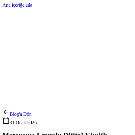
Ana içeriğe atla
Ürünler
Çözümler
Hakkımızda
Kurumsal Sipariş
Referanslar
İletişim
Kartlarını Yönet
Giriş Yap
Blog'a Dön
31 Ocak 2026