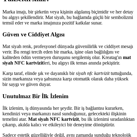
Marka imajı, bir şirketin veya kişinin algılanış biçimidir ve her detay
bu algıyı şekillendirir. Mat siyah, bu bağlamda güçlü bir sembolizmi
temsil eder ve marka imajınıza pozitif katkılar sunar.
Güven ve Ciddiyet Algısı
Mat siyah renk, profesyonel dünyada güvenilirlik ve ciddiyet mesajı
verir. Bu rengi tercih eden bir marka, işine olan bağlılığını ve
kaliteden ödün vermeyen duruşunu sergilemiş olur. Kreatag'ın
mat
siyah NFC kartvizit
leri, bu algıyı ilk temas anında pekiştirir.
Karşı taraf, elinde şık ve dayanıklı bir
siyah nfc kartvizit
tuttuğunda,
sizin markanıza veya şahsınıza karşı otomatik olarak daha yüksek
bir saygı ve güven duyar.
Unutulmaz Bir İlk İzlenim
İlk izlenim, iş dünyasında her şeydir. Bir iş bağlantısı kurarken,
kendinizi veya markanızı nasıl sunduğunuz, gelecekteki ilişkinin
temelini atar.
Mat siyah NFC kartvizit
, bu ilk izlenimi sıradanlıktan
çıkarıp, akılda kalıcı ve etkileyici bir deneyime dönüştürür.
Sadece estetik güzelliğiyle değil, aynı zamanda sunduğu teknolojik