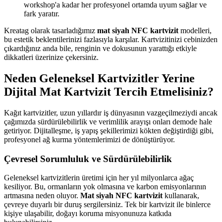
workshop'a kadar her profesyonel ortamda uyum sağlar ve
fark yaratır.
Kreatag olarak tasarladığımız
mat siyah NFC kartvizit
modelleri,
bu estetik beklentilerinizi fazlasıyla karşılar. Kartvizitinizi cebinizden
çıkardığınız anda bile, renginin ve dokusunun yarattığı etkiyle
dikkatleri üzerinize çekersiniz.
Neden Geleneksel Kartvizitler Yerine
Dijital Mat Kartvizit Tercih Etmelisiniz?
Kağıt kartvizitler, uzun yıllardır iş dünyasının vazgeçilmeziydi ancak
çağımızda sürdürülebilirlik ve verimlilik arayışı onları demode hale
getiriyor. Dijitalleşme, iş yapış şekillerimizi kökten değiştirdiği gibi,
profesyonel ağ kurma yöntemlerimizi de dönüştürüyor.
Çevresel Sorumluluk ve Sürdürülebilirlik
Geleneksel kartvizitlerin üretimi için her yıl milyonlarca ağaç
kesiliyor. Bu, ormanların yok olmasına ve karbon emisyonlarının
artmasına neden oluyor.
Mat siyah NFC kartvizit
kullanarak,
çevreye duyarlı bir duruş sergilersiniz. Tek bir kartvizit ile binlerce
kişiye ulaşabilir, doğayı koruma misyonunuza katkıda