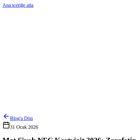
Ana içeriğe atla
Ürünler
Çözümler
Hakkımızda
Kurumsal Sipariş
Referanslar
İletişim
Kartlarını Yönet
Giriş Yap
Blog'a Dön
31 Ocak 2026