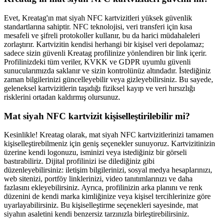
Evet, Kreatag'ın mat siyah NFC kartvizitleri yüksek güvenlik
standartlarına sahiptir. NFC teknolojisi, veri transferi için kısa
mesafeli ve şifreli protokoller kullanır, bu da harici müdahaleleri
zorlaştırır. Kartvizitin kendisi herhangi bir kişisel veri depolamaz;
sadece sizin güvenli Kreatag profilinize yönlendiren bir link içerir.
Profilinizdeki tüm veriler, KVKK ve GDPR uyumlu güvenli
sunucularımızda saklanır ve sizin kontrolünüz altındadır. İstediğiniz
zaman bilgilerinizi güncelleyebilir veya gizleyebilirsiniz. Bu sayede,
geleneksel kartvizitlerin taşıdığı fiziksel kayıp ve veri hırsızlığı
risklerini ortadan kaldırmış olursunuz.
Mat siyah NFC kartvizit kişiselleştirilebilir mi?
Kesinlikle! Kreatag olarak, mat siyah NFC kartvizitlerinizi tamamen
kişiselleştirebilmeniz için geniş seçenekler sunuyoruz. Kartvizitinizin
üzerine kendi logonuzu, isminizi veya istediğiniz bir görseli
bastırabiliriz. Dijital profilinizi ise dilediğiniz gibi
düzenleyebilirsiniz: iletişim bilgilerinizi, sosyal medya hesaplarınızı,
web sitenizi, portföy linklerinizi, video tanıtımlarınızı ve daha
fazlasını ekleyebilirsiniz. Ayrıca, profilinizin arka planını ve renk
düzenini de kendi marka kimliğinize veya kişisel tercihlerinize göre
uyarlayabilirsiniz. Bu kişiselleştirme seçenekleri sayesinde, mat
siyahın asaletini kendi benzersiz tarzınızla birleştirebilirsiniz.