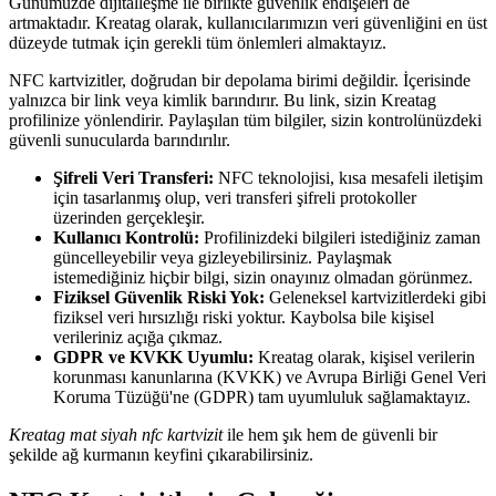
Günümüzde dijitalleşme ile birlikte güvenlik endişeleri de
artmaktadır. Kreatag olarak, kullanıcılarımızın veri güvenliğini en üst
düzeyde tutmak için gerekli tüm önlemleri almaktayız.
NFC kartvizitler, doğrudan bir depolama birimi değildir. İçerisinde
yalnızca bir link veya kimlik barındırır. Bu link, sizin Kreatag
profilinize yönlendirir. Paylaşılan tüm bilgiler, sizin kontrolünüzdeki
güvenli sunucularda barındırılır.
Şifreli Veri Transferi:
NFC teknolojisi, kısa mesafeli iletişim
için tasarlanmış olup, veri transferi şifreli protokoller
üzerinden gerçekleşir.
Kullanıcı Kontrolü:
Profilinizdeki bilgileri istediğiniz zaman
güncelleyebilir veya gizleyebilirsiniz. Paylaşmak
istemediğiniz hiçbir bilgi, sizin onayınız olmadan görünmez.
Fiziksel Güvenlik Riski Yok:
Geleneksel kartvizitlerdeki gibi
fiziksel veri hırsızlığı riski yoktur. Kaybolsa bile kişisel
verileriniz açığa çıkmaz.
GDPR ve KVKK Uyumlu:
Kreatag olarak, kişisel verilerin
korunması kanunlarına (KVKK) ve Avrupa Birliği Genel Veri
Koruma Tüzüğü'ne (GDPR) tam uyumluluk sağlamaktayız.
Kreatag mat siyah nfc kartvizit
ile hem şık hem de güvenli bir
şekilde ağ kurmanın keyfini çıkarabilirsiniz.