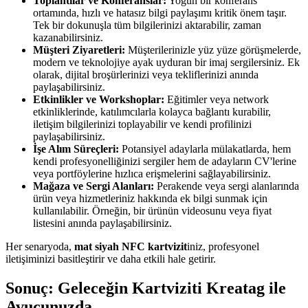
Toplantılar ve Konferanslar:
Yoğun bir konferans
ortamında, hızlı ve hatasız bilgi paylaşımı kritik önem taşır.
Tek bir dokunuşla tüm bilgilerinizi aktarabilir, zaman
kazanabilirsiniz.
Müşteri Ziyaretleri:
Müşterilerinizle yüz yüze görüşmelerde,
modern ve teknolojiye ayak uyduran bir imaj sergilersiniz. Ek
olarak, dijital broşürlerinizi veya tekliflerinizi anında
paylaşabilirsiniz.
Etkinlikler ve Workshoplar:
Eğitimler veya network
etkinliklerinde, katılımcılarla kolayca bağlantı kurabilir,
iletişim bilgilerinizi toplayabilir ve kendi profilinizi
paylaşabilirsiniz.
İşe Alım Süreçleri:
Potansiyel adaylarla mülakatlarda, hem
kendi profesyonelliğinizi sergiler hem de adayların CV'lerine
veya portföylerine hızlıca erişmelerini sağlayabilirsiniz.
Mağaza ve Sergi Alanları:
Perakende veya sergi alanlarında
ürün veya hizmetleriniz hakkında ek bilgi sunmak için
kullanılabilir. Örneğin, bir ürünün videosunu veya fiyat
listesini anında paylaşabilirsiniz.
Her senaryoda,
mat siyah NFC kartvizit
iniz, profesyonel
iletişiminizi basitleştirir ve daha etkili hale getirir.
Sonuç: Geleceğin Kartviziti Kreatag ile
Avucunuzda