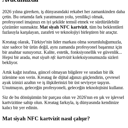
2026 yılına girerken, iş dünyasındaki rekabet her zamankinden daha
çetin. Bu ortamda fark yaratmanın yolu, yenilikçi olmak,
profesyonel imajınızı en iyi şekilde temsil etmek ve sürdürülebilir
çözümler sunmaktır.
Mat siyah NFC kartvizit
, tüm bu beklentileri
fazlasıyla karşılayan, zarafeti ve teknolojiyi birleştiren bir araçtır.
Kreatag olarak, Türkiye'nin lider markası olma sorumluluğumuzla,
size sadece bir ürün değil, aynı zamanda profesyonel başarınız için
bir anahtar sunuyoruz. Kalite, estetik, fonksiyonellik ve güvenlik...
Hepsi bir arada,
mat siyah nfc kartvizit
koleksiyonumuzda sizleri
bekliyor.
Artık kağıt israfına, güncel olmayan bilgilere ve sıradan bir ilk
izlenime son verin. Kreatag ile dijital ağınızı güçlendirin, çevresel
ayak izinizi azaltın ve iş ilişkilerinizi bir üst seviyeye taşıyın.
Unutmayın, geleceğin profesyoneli, geleceğin teknolojisini kullanır.
Siz de bu dönüşümün bir parçası olun ve 2026'nın en şık ve işlevsel
kartvizitine sahip olun. Kreatag farkıyla, iş dünyasında kendinize
kalıcı bir yer edinin.
Mat siyah NFC kartvizit nasıl çalışır?