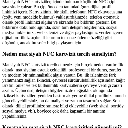
Mat siyah NFC kartvizitler, içinde bulunan küçük bir NFC çipi
sayesinde çalışır. Bu çip, önceden tanımladığınız dijital profil
linkinizi içerir. Kartvizitinizi bir akıllı telefonun NFC okuyucusuna
(çoğu yeni modelde bulunur) yaklaştırdığınızda, telefon otomatik
olarak profil linkinizi algılar ve ekranda bir bildirim gösterir. Bu
bildirime dokunulduğunda, sizin tüm iletişim bilgilerinizi, sosyal
medya linklerinizi, web sitenizi ve diğer paylaştığınız verileri içeren
dijital profiliniz açılır. Telefonun temassız ödeme özelliği gibi
düşünün, ancak bu sefer bilgi paylaşımı için.
Neden mat siyah NFC kartvizit tercih etmeliyim?
Mat siyah NFC kartvizit tercih etmeniz için birçok neden vardır. İlk
olarak, mat siyahın estetik çekiciliği, profesyonel bir duruş, zarafet
ve modern bir minimalistlik algısı yaratır. Bu, ilk izlenimde fark
yaratmanızı sağlar. İkincisi, çevresel sürdürülebilirlik açısından kağıt
israfını önler ve tek kullanımlık kartvizitlerin çevreye verdiği zararı
azaltır. Üçüncüsü, iletişim bilgilerinizde değişiklik olduğunda
fiziksel kartvizitleri yeniden bastırmak yerine dijital profilinizi anında
güncelleyebilirsiniz, bu da maliyet ve zaman tasarrufu sağlar. Son
olarak, dijital profilinize sınırsız bilgi ekleyebilir (web sitesi, portföy,
sosyal medya vb.), böylece çok daha kapsamlı bir tanıtım
yapabilirsiniz.
Kreatag'ın mat siyah NFC kartvizitleri güvenli mi?