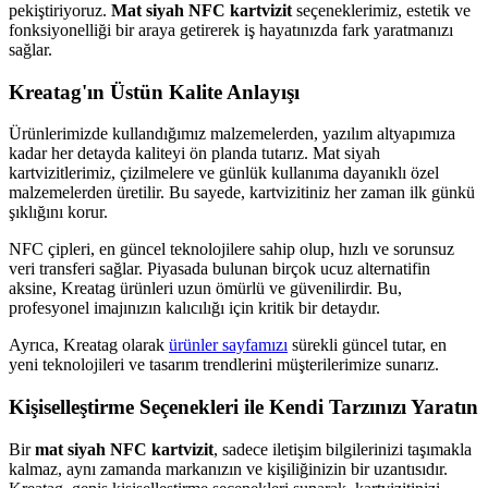
pekiştiriyoruz.
Mat siyah NFC kartvizit
seçeneklerimiz, estetik ve
fonksiyonelliği bir araya getirerek iş hayatınızda fark yaratmanızı
sağlar.
Kreatag'ın Üstün Kalite Anlayışı
Ürünlerimizde kullandığımız malzemelerden, yazılım altyapımıza
kadar her detayda kaliteyi ön planda tutarız. Mat siyah
kartvizitlerimiz, çizilmelere ve günlük kullanıma dayanıklı özel
malzemelerden üretilir. Bu sayede, kartvizitiniz her zaman ilk günkü
şıklığını korur.
NFC çipleri, en güncel teknolojilere sahip olup, hızlı ve sorunsuz
veri transferi sağlar. Piyasada bulunan birçok ucuz alternatifin
aksine, Kreatag ürünleri uzun ömürlü ve güvenilirdir. Bu,
profesyonel imajınızın kalıcılığı için kritik bir detaydır.
Ayrıca, Kreatag olarak
ürünler sayfamızı
sürekli güncel tutar, en
yeni teknolojileri ve tasarım trendlerini müşterilerimize sunarız.
Kişiselleştirme Seçenekleri ile Kendi Tarzınızı Yaratın
Bir
mat siyah NFC kartvizit
, sadece iletişim bilgilerinizi taşımakla
kalmaz, aynı zamanda markanızın ve kişiliğinizin bir uzantısıdır.