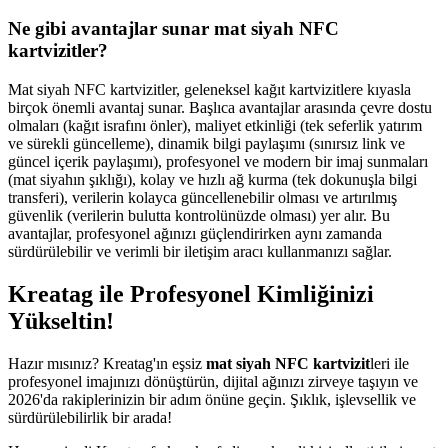
Ne gibi avantajlar sunar mat siyah NFC
kartvizitler?
Mat siyah NFC kartvizitler, geleneksel kağıt kartvizitlere kıyasla
birçok önemli avantaj sunar. Başlıca avantajlar arasında çevre dostu
olmaları (kağıt israfını önler), maliyet etkinliği (tek seferlik yatırım
ve sürekli güncelleme), dinamik bilgi paylaşımı (sınırsız link ve
güncel içerik paylaşımı), profesyonel ve modern bir imaj sunmaları
(mat siyahın şıklığı), kolay ve hızlı ağ kurma (tek dokunuşla bilgi
transferi), verilerin kolayca güncellenebilir olması ve artırılmış
güvenlik (verilerin bulutta kontrolünüzde olması) yer alır. Bu
avantajlar, profesyonel ağınızı güçlendirirken aynı zamanda
sürdürülebilir ve verimli bir iletişim aracı kullanmanızı sağlar.
Kreatag ile Profesyonel Kimliğinizi
Yükseltin!
Hazır mısınız? Kreatag'ın eşsiz
mat siyah NFC kartvizit
leri ile
profesyonel imajınızı dönüştürün, dijital ağınızı zirveye taşıyın ve
2026'da rakiplerinizin bir adım önüne geçin. Şıklık, işlevsellik ve
sürdürülebilirlik bir arada!