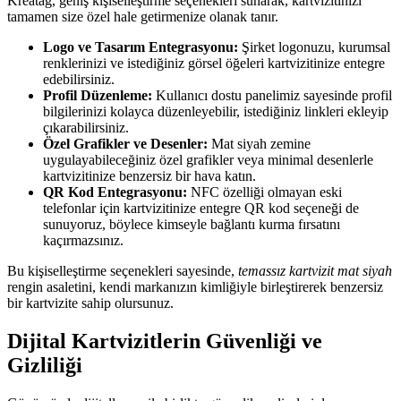
Kreatag, geniş kişiselleştirme seçenekleri sunarak, kartvizitinizi
tamamen size özel hale getirmenize olanak tanır.
Logo ve Tasarım Entegrasyonu:
Şirket logonuzu, kurumsal
renklerinizi ve istediğiniz görsel öğeleri kartvizitinize entegre
edebilirsiniz.
Profil Düzenleme:
Kullanıcı dostu panelimiz sayesinde profil
bilgilerinizi kolayca düzenleyebilir, istediğiniz linkleri ekleyip
çıkarabilirsiniz.
Özel Grafikler ve Desenler:
Mat siyah zemine
uygulayabileceğiniz özel grafikler veya minimal desenlerle
kartvizitinize benzersiz bir hava katın.
QR Kod Entegrasyonu:
NFC özelliği olmayan eski
telefonlar için kartvizitinize entegre QR kod seçeneği de
sunuyoruz, böylece kimseyle bağlantı kurma fırsatını
kaçırmazsınız.
Bu kişiselleştirme seçenekleri sayesinde,
temassız kartvizit mat siyah
rengin asaletini, kendi markanızın kimliğiyle birleştirerek benzersiz
bir kartvizite sahip olursunuz.
Dijital Kartvizitlerin Güvenliği ve
Gizliliği