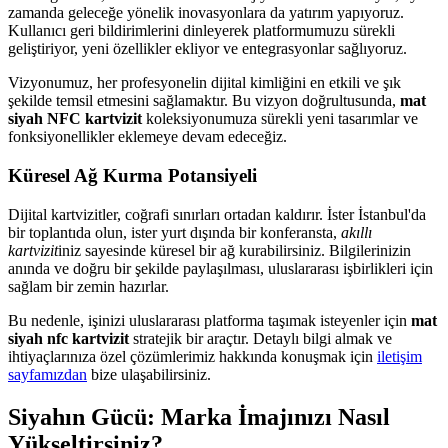
zamanda geleceğe yönelik inovasyonlara da yatırım yapıyoruz.
Kullanıcı geri bildirimlerini dinleyerek platformumuzu sürekli
geliştiriyor, yeni özellikler ekliyor ve entegrasyonlar sağlıyoruz.
Vizyonumuz, her profesyonelin dijital kimliğini en etkili ve şık
şekilde temsil etmesini sağlamaktır. Bu vizyon doğrultusunda,
mat
siyah NFC kartvizit
koleksiyonumuza sürekli yeni tasarımlar ve
fonksiyonellikler eklemeye devam edeceğiz.
Küresel Ağ Kurma Potansiyeli
Dijital kartvizitler, coğrafi sınırları ortadan kaldırır. İster İstanbul'da
bir toplantıda olun, ister yurt dışında bir konferansta,
akıllı
kartvizit
iniz sayesinde küresel bir ağ kurabilirsiniz. Bilgilerinizin
anında ve doğru bir şekilde paylaşılması, uluslararası işbirlikleri için
sağlam bir zemin hazırlar.
Bu nedenle, işinizi uluslararası platforma taşımak isteyenler için
mat
siyah nfc kartvizit
stratejik bir araçtır. Detaylı bilgi almak ve
ihtiyaçlarınıza özel çözümlerimiz hakkında konuşmak için
iletişim
sayfamızdan
bize ulaşabilirsiniz.
Siyahın Gücü: Marka İmajınızı Nasıl
Yükseltirsiniz?