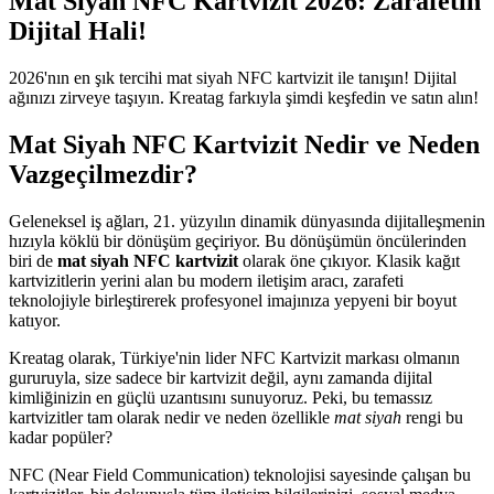
Mat Siyah NFC Kartvizit 2026: Zarafetin
Dijital Hali!
2026'nın en şık tercihi mat siyah NFC kartvizit ile tanışın! Dijital
ağınızı zirveye taşıyın. Kreatag farkıyla şimdi keşfedin ve satın alın!
Mat Siyah NFC Kartvizit Nedir ve Neden
Vazgeçilmezdir?
Geleneksel iş ağları, 21. yüzyılın dinamik dünyasında dijitalleşmenin
hızıyla köklü bir dönüşüm geçiriyor. Bu dönüşümün öncülerinden
biri de
mat siyah NFC kartvizit
olarak öne çıkıyor. Klasik kağıt
kartvizitlerin yerini alan bu modern iletişim aracı, zarafeti
teknolojiyle birleştirerek profesyonel imajınıza yepyeni bir boyut
katıyor.
Kreatag olarak, Türkiye'nin lider NFC Kartvizit markası olmanın
gururuyla, size sadece bir kartvizit değil, aynı zamanda dijital
kimliğinizin en güçlü uzantısını sunuyoruz. Peki, bu temassız
kartvizitler tam olarak nedir ve neden özellikle
mat siyah
rengi bu
kadar popüler?
NFC (Near Field Communication) teknolojisi sayesinde çalışan bu