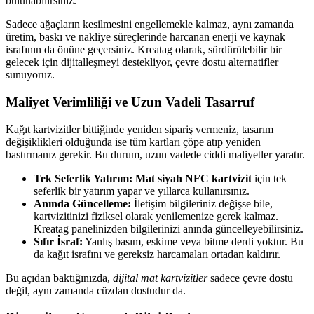
bulunabilirsiniz.
Sadece ağaçların kesilmesini engellemekle kalmaz, aynı zamanda
üretim, baskı ve nakliye süreçlerinde harcanan enerji ve kaynak
israfının da önüne geçersiniz. Kreatag olarak, sürdürülebilir bir
gelecek için dijitalleşmeyi destekliyor, çevre dostu alternatifler
sunuyoruz.
Maliyet Verimliliği ve Uzun Vadeli Tasarruf
Kağıt kartvizitler bittiğinde yeniden sipariş vermeniz, tasarım
değişiklikleri olduğunda ise tüm kartları çöpe atıp yeniden
bastırmanız gerekir. Bu durum, uzun vadede ciddi maliyetler yaratır.
Tek Seferlik Yatırım:
Mat siyah NFC kartvizit
için tek
seferlik bir yatırım yapar ve yıllarca kullanırsınız.
Anında Güncelleme:
İletişim bilgileriniz değişse bile,
kartvizitinizi fiziksel olarak yenilemenize gerek kalmaz.
Kreatag panelinizden bilgilerinizi anında güncelleyebilirsiniz.
Sıfır İsraf:
Yanlış basım, eskime veya bitme derdi yoktur. Bu
da kağıt israfını ve gereksiz harcamaları ortadan kaldırır.
Bu açıdan baktığınızda,
dijital mat kartvizitler
sadece çevre dostu
değil, aynı zamanda cüzdan dostudur da.