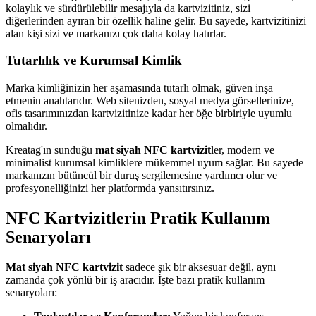
kolaylık ve sürdürülebilir mesajıyla da kartvizitiniz, sizi
diğerlerinden ayıran bir özellik haline gelir. Bu sayede, kartvizitinizi
alan kişi sizi ve markanızı çok daha kolay hatırlar.
Tutarlılık ve Kurumsal Kimlik
Marka kimliğinizin her aşamasında tutarlı olmak, güven inşa
etmenin anahtarıdır. Web sitenizden, sosyal medya görsellerinize,
ofis tasarımınızdan kartvizitinize kadar her öğe birbiriyle uyumlu
olmalıdır.
Kreatag'ın sunduğu
mat siyah NFC kartvizit
ler, modern ve
minimalist kurumsal kimliklere mükemmel uyum sağlar. Bu sayede
markanızın bütüncül bir duruş sergilemesine yardımcı olur ve
profesyonelliğinizi her platformda yansıtırsınız.
NFC Kartvizitlerin Pratik Kullanım
Senaryoları
Mat siyah NFC kartvizit
sadece şık bir aksesuar değil, aynı
zamanda çok yönlü bir iş aracıdır. İşte bazı pratik kullanım
senaryoları: