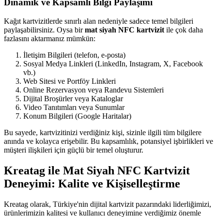
Dinamik ve Kapsamlı Bilgi Paylaşımı
Kağıt kartvizitlerde sınırlı alan nedeniyle sadece temel bilgileri
paylaşabilirsiniz. Oysa bir
mat siyah NFC kartvizit
ile çok daha
fazlasını aktarmanız mümkün:
İletişim Bilgileri (telefon, e-posta)
Sosyal Medya Linkleri (LinkedIn, Instagram, X, Facebook
vb.)
Web Sitesi ve Portföy Linkleri
Online Rezervasyon veya Randevu Sistemleri
Dijital Broşürler veya Kataloglar
Video Tanıtımları veya Sunumlar
Konum Bilgileri (Google Haritalar)
Bu sayede, kartvizitinizi verdiğiniz kişi, sizinle ilgili tüm bilgilere
anında ve kolayca erişebilir. Bu kapsamlılık, potansiyel işbirlikleri ve
müşteri ilişkileri için güçlü bir temel oluşturur.
Kreatag ile Mat Siyah NFC Kartvizit
Deneyimi: Kalite ve Kişiselleştirme
Kreatag olarak, Türkiye'nin dijital kartvizit pazarındaki liderliğimizi,
ürünlerimizin kalitesi ve kullanıcı deneyimine verdiğimiz önemle