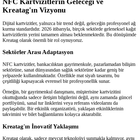
NFC Kartvizitlerin Geleceği ve
Kreatag'ın Vizyonu
Dijital kartvizitler, yalnızca bir trend değil, geleceğin profesyonel ağ
kurma standardıdır. 2026 itibarıyla, birçok sektörde geleneksel kağıt
kartvizitlerin yerini tamamen alması beklenmektedir. Bu dönüşümde
Kreatag olarak önemli bir rol oynuyoruz.
Sektörler Arası Adaptasyon
NFC kartvizitler, bankacılıktan gayrimenkule, pazarlamadan bilişim
sektörüne, sanat dünyasından sağlık sektörüne kadar geniş bir
yelpazede kullanılmaktadır. Özellikle mat siyah tasarımı, bu
çeşitliliği kapsayacak evrensel bir profesyonellik sunar.
Örneğin, bir gayrimenkul danışmanı, müşterisine kartvizitini
okuttuğunda sadece iletişim bilgilerini değil, aynı zamanda güncel
portföyünü, sanal tur linklerini veya referans videolarını da
paylaşabilir. Bir etkinlik organizatörü, yaklaşan etkinliklerinin
takvimini ve bilet bağlantılarını kolayca aktarabilir.
Kreatag'ın İnovatif Yaklaşımı
Kreatag olarak, sadece mevcut teknolojiyi sunmakla kalmıyor, aynı