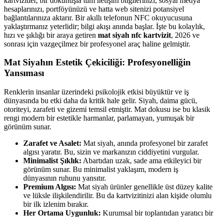
kartvizitler, bir dokunuşla tüm iletişim bilgilerinizi, sosyal medya
hesaplarınızı, portföyünüzü ve hatta web sitenizi potansiyel
bağlantılarınıza aktarır. Bir akıllı telefonun NFC okuyucusuna
yaklaştırmanız yeterlidir; bilgi akışı anında başlar. İşte bu kolaylık,
hızı ve şıklığı bir araya getiren
mat siyah nfc kartvizit
, 2026 ve
sonrası için vazgeçilmez bir profesyonel araç haline gelmiştir.
Mat Siyahın Estetik Çekiciliği: Profesyonelliğin
Yansıması
Renklerin insanlar üzerindeki psikolojik etkisi büyüktür ve iş
dünyasında bu etki daha da kritik hale gelir. Siyah, daima gücü,
otoriteyi, zarafeti ve gizemi temsil etmiştir. Mat dokusu ise bu klasik
rengi modern bir estetikle harmanlar, parlamayan, yumuşak bir
görünüm sunar.
Zarafet ve Asalet:
Mat siyah, anında profesyonel bir zarafet
algısı yaratır. Bu, sizin ve markanızın ciddiyetini vurgular.
Minimalist Şıklık:
Abartıdan uzak, sade ama etkileyici bir
görünüm sunar. Bu minimalist yaklaşım, modern iş
dünyasının ruhunu yansıtır.
Premium Algısı:
Mat siyah ürünler genellikle üst düzey kalite
ve lüksle ilişkilendirilir. Bu da kartvizitinizi alan kişide olumlu
bir ilk izlenim bırakır.
Her Ortama Uygunluk:
Kurumsal bir toplantıdan yaratıcı bir