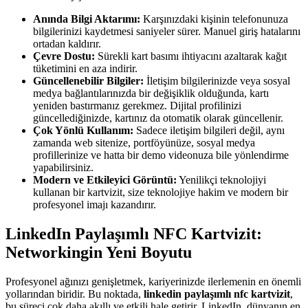
Anında Bilgi Aktarımı:
Karşınızdaki kişinin telefonunuza
bilgilerinizi kaydetmesi saniyeler sürer. Manuel giriş hatalarını
ortadan kaldırır.
Çevre Dostu:
Sürekli kart basımı ihtiyacını azaltarak kağıt
tüketimini en aza indirir.
Güncellenebilir Bilgiler:
İletişim bilgilerinizde veya sosyal
medya bağlantılarınızda bir değişiklik olduğunda, kartı
yeniden bastırmanız gerekmez. Dijital profilinizi
güncellediğinizde, kartınız da otomatik olarak güncellenir.
Çok Yönlü Kullanım:
Sadece iletişim bilgileri değil, aynı
zamanda web sitenize, portföyünüze, sosyal medya
profillerinize ve hatta bir demo videonuza bile yönlendirme
yapabilirsiniz.
Modern ve Etkileyici Görüntü:
Yenilikçi teknolojiyi
kullanan bir kartvizit, size teknolojiye hakim ve modern bir
profesyonel imajı kazandırır.
LinkedIn Paylaşımlı NFC Kartvizit:
Networkingin Yeni Boyutu
Profesyonel ağınızı genişletmek, kariyerinizde ilerlemenin en önemli
yollarından biridir. Bu noktada,
linkedin paylaşımlı nfc kartvizit
,
bu süreci çok daha akıllı ve etkili hale getirir. LinkedIn, dünyanın en