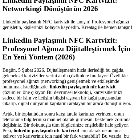
LinkedIn Paylaşımlı NFC Kartvizit:
Networkingi Dönüştürün 2026
LinkedIn paylaşımlı NFC kartvizit ile tanışın! Profesyonel ağınızı
genişletin, kişilerinizi kolayca kaydedin. Kreatag ile hemen tanışın!
LinkedIn Paylaşımlı NFC Kartvizit:
Profesyonel Ağınızı Dijitalleştirmek İçin
En Yeni Yöntem (2026)
Bugün, 5 Şubat 2026. Dijitalleşmenin hızla ilerlediği bu çağda,
geleneksel kartvizitler yerini akıllı çözümlere bırakıyor. Özellikle
profesyonel ağınızı (networking) genişletmek ve etkileşimde
bulunmak istediğinizde,
linkedin paylaşımlı nfc kartvizit
çözümleri öne çıkıyor. Bu devrimsel teknoloji, kartvizitlerinizi
sadece bir isim ve iletişim bilgisi taşıyan bir kağıt parçasından
çıkarıp, dijital dünyanın kapılarını aralayan bir araca dönüştürüyor.
Artık, bir toplantıdan sonra karşı tarafa kartınızı verirken, onun
telefonuna bilgilerinizi manuel olarak girmesini beklemek zorunda
değilsiniz. Bir dokunuşla tüm bilgilerinize erişilebilir hale geliyor.
Peki,
linkedin paylaşımlı nfc kartvizit
tam olarak ne anlama
geliyor ve kariyeriniz için nasıl bir fark yaratabilir? Bu yazıda, bu