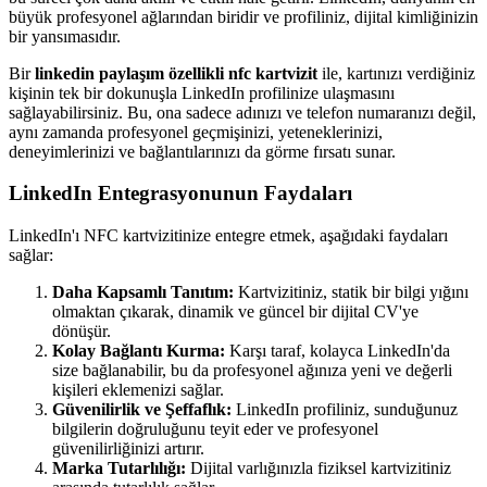
büyük profesyonel ağlarından biridir ve profiliniz, dijital kimliğinizin
bir yansımasıdır.
Bir
linkedin paylaşım özellikli nfc kartvizit
ile, kartınızı verdiğiniz
kişinin tek bir dokunuşla LinkedIn profilinize ulaşmasını
sağlayabilirsiniz. Bu, ona sadece adınızı ve telefon numaranızı değil,
aynı zamanda profesyonel geçmişinizi, yeteneklerinizi,
deneyimlerinizi ve bağlantılarınızı da görme fırsatı sunar.
LinkedIn Entegrasyonunun Faydaları
LinkedIn'ı NFC kartvizitinize entegre etmek, aşağıdaki faydaları
sağlar:
Daha Kapsamlı Tanıtım:
Kartvizitiniz, statik bir bilgi yığını
olmaktan çıkarak, dinamik ve güncel bir dijital CV'ye
dönüşür.
Kolay Bağlantı Kurma:
Karşı taraf, kolayca LinkedIn'da
size bağlanabilir, bu da profesyonel ağınıza yeni ve değerli
kişileri eklemenizi sağlar.
Güvenilirlik ve Şeffaflık:
LinkedIn profiliniz, sunduğunuz
bilgilerin doğruluğunu teyit eder ve profesyonel
güvenilirliğinizi artırır.
Marka Tutarlılığı:
Dijital varlığınızla fiziksel kartvizitiniz