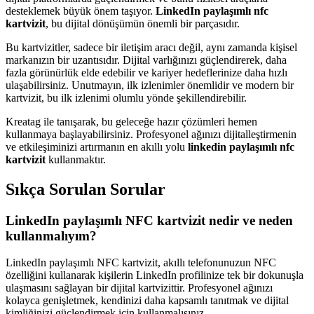
desteklemek büyük önem taşıyor.
LinkedIn paylaşımlı nfc
kartvizit
, bu dijital dönüşümün önemli bir parçasıdır.
Bu kartvizitler, sadece bir iletişim aracı değil, aynı zamanda kişisel
markanızın bir uzantısıdır. Dijital varlığınızı güçlendirerek, daha
fazla görünürlük elde edebilir ve kariyer hedeflerinize daha hızlı
ulaşabilirsiniz. Unutmayın, ilk izlenimler önemlidir ve modern bir
kartvizit, bu ilk izlenimi olumlu yönde şekillendirebilir.
Kreatag ile tanışarak, bu geleceğe hazır çözümleri hemen
kullanmaya başlayabilirsiniz. Profesyonel ağınızı dijitalleştirmenin
ve etkileşiminizi artırmanın en akıllı yolu
linkedin paylaşımlı nfc
kartvizit
kullanmaktır.
Sıkça Sorulan Sorular
LinkedIn paylaşımlı NFC kartvizit nedir ve neden
kullanmalıyım?
LinkedIn paylaşımlı NFC kartvizit, akıllı telefonunuzun NFC
özelliğini kullanarak kişilerin LinkedIn profilinize tek bir dokunuşla
ulaşmasını sağlayan bir dijital kartvizittir. Profesyonel ağınızı
kolayca genişletmek, kendinizi daha kapsamlı tanıtmak ve dijital
kimliğinizi güçlendirmek için kullanmalısınız.