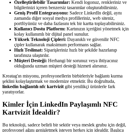
Özelleştirilebilir Tasarımlar:
Kendi logonuz, renkleriniz ve
bilgilerinizi içeren benzersiz tasarımlar oluşturabilirsiniz.
Geniş Profil Entegrasyonu:
Sadece LinkedIn değil, aynı
zamanda diğer sosyal medya profilleriniz, web siteniz,
portföyünüz ve daha fazlasını tek bir kartta toplayabilirsiniz.
Kullanıcı Dostu Platform:
Kartınızın içeriğini yönetmek için
kolay kullanımlı bir dijital panel sunulur.
Yüksek Teknoloji Çipleri:
Dayanıklı ve güvenilir NFC
çipler kullanarak maksimum performans sağlar.
Hızlı Teslimat:
Siparişleriniz hızlı bir şekilde hazırlanıp
tarafınıza ulaştırılır.
Müşteri Desteği:
Herhangi bir sorunuz veya ihtiyacınız
olduğunda uzman müşteri desteği hizmeti alırsınız.
Kreatag'ın misyonu, profesyonellerin birbirleriyle bağlantı kurma
şeklini kolaylaştırmak ve modernize etmektir. Bu doğrultuda,
linkedin bağlantılı nfc kartvizit
gibi yenilikçi ürünlerle fark
yaratıyorlar.
Kimler İçin LinkedIn Paylaşımlı NFC
Kartvizit İdealdir?
Bu teknoloji, sadece belirli bir sektör veya meslek grubu için değil,
profesyonel ağını genişletmek isteyen herkes için idealdir. Başlıca