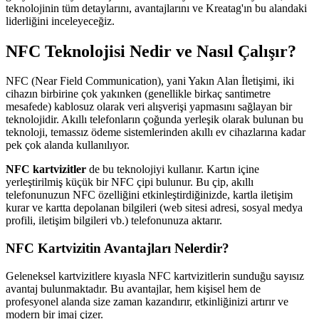
teknolojinin tüm detaylarını, avantajlarını ve Kreatag'ın bu alandaki
liderliğini inceleyeceğiz.
NFC Teknolojisi Nedir ve Nasıl Çalışır?
NFC (Near Field Communication), yani Yakın Alan İletişimi, iki
cihazın birbirine çok yakınken (genellikle birkaç santimetre
mesafede) kablosuz olarak veri alışverişi yapmasını sağlayan bir
teknolojidir. Akıllı telefonların çoğunda yerleşik olarak bulunan bu
teknoloji, temassız ödeme sistemlerinden akıllı ev cihazlarına kadar
pek çok alanda kullanılıyor.
NFC kartvizitler
de bu teknolojiyi kullanır. Kartın içine
yerleştirilmiş küçük bir NFC çipi bulunur. Bu çip, akıllı
telefonunuzun NFC özelliğini etkinleştirdiğinizde, kartla iletişim
kurar ve kartta depolanan bilgileri (web sitesi adresi, sosyal medya
profili, iletişim bilgileri vb.) telefonunuza aktarır.
NFC Kartvizitin Avantajları Nelerdir?
Geleneksel kartvizitlere kıyasla NFC kartvizitlerin sunduğu sayısız
avantaj bulunmaktadır. Bu avantajlar, hem kişisel hem de
profesyonel alanda size zaman kazandırır, etkinliğinizi artırır ve
modern bir imaj çizer.