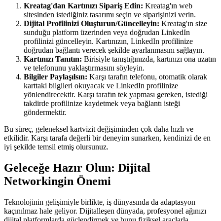
Kreatag'dan Kartınızı Sipariş Edin:
Kreatag'ın web
sitesinden istediğiniz tasarımı seçin ve siparişinizi verin.
Dijital Profilinizi Oluşturun/Güncelleyin:
Kreatag'ın size
sunduğu platform üzerinden veya doğrudan LinkedIn
profilinizi güncelleyin. Kartınızın, LinkedIn profilinize
doğrudan bağlantı verecek şekilde ayarlanmasını sağlayın.
Kartınızı Tanıtın:
Birisiyle tanıştığınızda, kartınızı ona uzatın
ve telefonunu yaklaştırmasını söyleyin.
Bilgiler Paylaşılsın:
Karşı tarafın telefonu, otomatik olarak
karttaki bilgileri okuyacak ve LinkedIn profilinize
yönlendirecektir. Karşı tarafın tek yapması gereken, istediği
takdirde profilinize kaydetmek veya bağlantı isteği
göndermektir.
Bu süreç, geleneksel kartvizit değişiminden çok daha hızlı ve
etkilidir. Karşı tarafa değerli bir deneyim sunarken, kendinizi de en
iyi şekilde temsil etmiş olursunuz.
Geleceğe Hazır Olun: Dijital
Networkingin Önemi
Teknolojinin gelişimiyle birlikte, iş dünyasında da adaptasyon
kaçınılmaz hale geliyor. Dijitalleşen dünyada, profesyonel ağınızı
dijital platformlarda güçlendirmek ve bunu fiziksel araçlarla