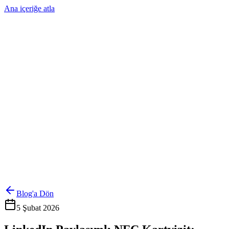
Ana içeriğe atla
Ürünler
Çözümler
Hakkımızda
Kurumsal Sipariş
Referanslar
İletişim
Kartlarını Yönet
Giriş Yap
Blog'a Dön
5 Şubat 2026