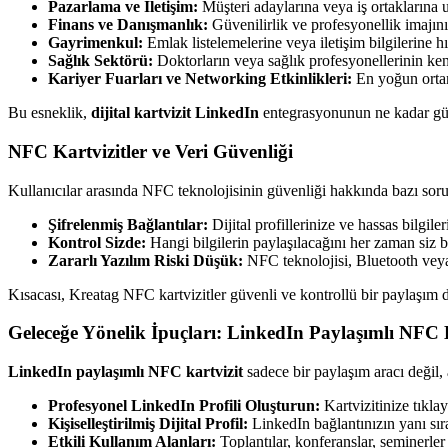
Pazarlama ve İletişim:
Müşteri adaylarına veya iş ortaklarına u
Finans ve Danışmanlık:
Güvenilirlik ve profesyonellik imajını 
Gayrimenkul:
Emlak listelemelerine veya iletişim bilgilerine hız
Sağlık Sektörü:
Doktorların veya sağlık profesyonellerinin kend
Kariyer Fuarları ve Networking Etkinlikleri:
En yoğun ortaml
Bu esneklik,
dijital kartvizit LinkedIn
entegrasyonunun ne kadar güç
NFC Kartvizitler ve Veri Güvenliği
Kullanıcılar arasında NFC teknolojisinin güvenliği hakkında bazı sorul
Şifrelenmiş Bağlantılar:
Dijital profillerinize ve hassas bilgiler
Kontrol Sizde:
Hangi bilgilerin paylaşılacağını her zaman siz bel
Zararlı Yazılım Riski Düşük:
NFC teknolojisi, Bluetooth veya 
Kısacası, Kreatag NFC kartvizitler güvenli ve kontrollü bir paylaşım 
Geleceğe Yönelik İpuçları: LinkedIn Paylaşımlı NFC K
LinkedIn paylaşımlı NFC kartvizit
sadece bir paylaşım aracı değil, 
Profesyonel LinkedIn Profili Oluşturun:
Kartvizitinize tıkla
Kişiselleştirilmiş Dijital Profil:
LinkedIn bağlantınızın yanı sıra,
Etkili Kullanım Alanları:
Toplantılar, konferanslar, seminerler v