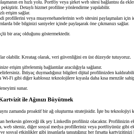
laşmanın en hızlı yolu. Portföy veya şirket web sitesi bağlantısı da eklen
pekiştirir. Detaylı hizmet profiline yönlendirme yapılabilir.
lı erişim sağlar.
i profillerini veya muayenehanelerinin web sitesini paylaşmaları için id
arda bile bilginizi saniyeler içinde paylaşarak öne çıkmanızı sağlar.
lü bir araç olduğunu göstermektedir.
ar olabilir. Kreatag olarak, veri güvenliğini en üst düzeyde tutuyoruz.
inize erişim şifrelenmiş bağlantılar aracılığıyla sağlanır.
irlersiniz. İhtiyaç duymadığınız bilgileri dijital profilinizden kaldırabili
Wi-Fi gibi diğer kablosuz teknolojilere kıyasla daha kısa menzile sahipt
deneyimi sunar.
artvizit ile Ağınızı Büyütmek
aynı zamanda proaktif bir ağ oluşturma stratejisidir. İşte bu teknolojiyi k
yan herkesin göreceği ilk şey LinkedIn profiliniz olacaktır. Profilinizin 
 web siteniz, diğer sosyal medya profilleriniz veya portföyünüz gibi ek bi
e sosyal etkinlikler gibi insanlarla tanıştığınız her fırsatta kartvizitinizi