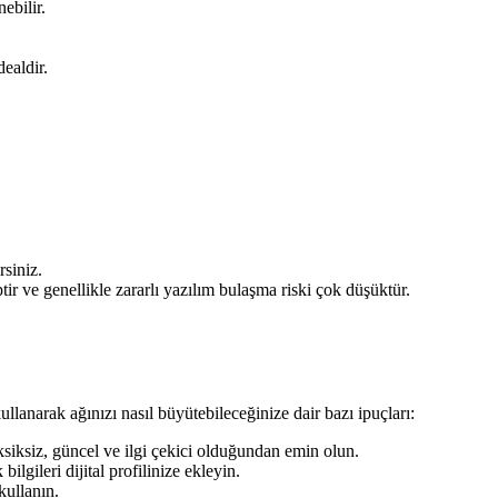
ebilir.
ealdir.
rsiniz.
ir ve genellikle zararlı yazılım bulaşma riski çok düşüktür.
ullanarak ağınızı nasıl büyütebileceğinize dair bazı ipuçları:
eksiksiz, güncel ve ilgi çekici olduğundan emin olun.
lgileri dijital profilinize ekleyin.
 kullanın.