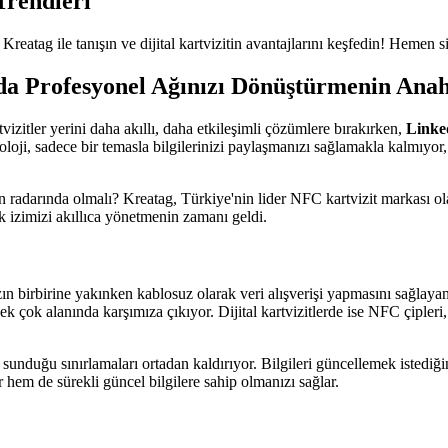
Trendleri
reatag ile tanışın ve dijital kartvizitin avantajlarını keşfedin! Hemen si
da Profesyonel Ağınızı Dönüştürmenin Anah
izitler yerini daha akıllı, daha etkileşimli çözümlere bırakırken,
Linke
loji, sadece bir temasla bilgilerinizi paylaşmanızı sağlamakla kalmıyor
n radarında olmalı? Kreatag, Türkiye'nin lider NFC kartvizit markası ol
ak izimizi akıllıca yönetmenin zamanı geldi.
 birbirine yakınken kablosuz olarak veri alışverişi yapmasını sağlayan 
 çok alanında karşımıza çıkıyor. Dijital kartvizitlerde ise NFC çipleri, ku
n sunduğu sınırlamaları ortadan kaldırıyor. Bilgileri güncellemek istediğin
 hem de sürekli güncel bilgilere sahip olmanızı sağlar.