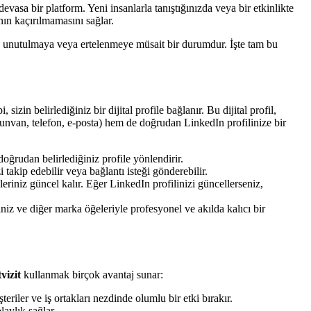
evasa bir platform. Yeni insanlarla tanıştığınızda veya bir etkinlikte
ının kaçırılmamasını sağlar.
ek, unutulmaya veya ertelenmeye müsait bir durumdur. İşte tam bu
zin belirlediğiniz bir dijital profile bağlanır. Bu dijital profil,
im, unvan, telefon, e-posta) hem de doğrudan LinkedIn profilinize bir
doğrudan belirlediğiniz profile yönlendirir.
 takip edebilir veya bağlantı isteği gönderebilir.
ileriniz güncel kalır. Eğer LinkedIn profilinizi güncellerseniz,
niz ve diğer marka öğeleriyle profesyonel ve akılda kalıcı bir
vizit
kullanmak birçok avantaj sunar:
iler ve iş ortakları nezdinde olumlu bir etki bırakır.
laylık sağlar.