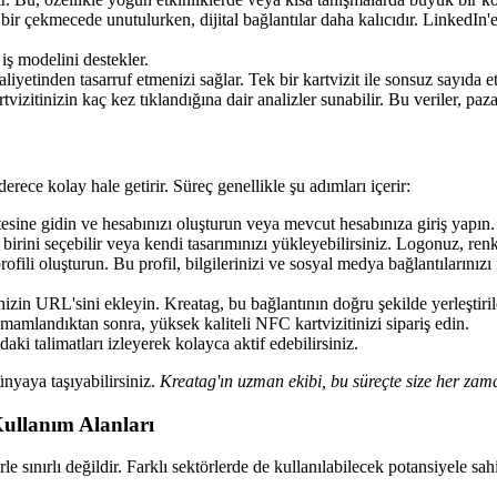
e bir çekmecede unutulurken, dijital bağlantılar daha kalıcıdır. LinkedIn
 iş modelini destekler.
yetinden tasarruf etmenizi sağlar. Tek bir kartvizit ile sonsuz sayıda etk
rtvizitinizin kaç kez tıklandığına dair analizler sunabilir. Bu veriler, paz
erece kolay hale getirir. Süreç genellikle şu adımları içerir:
tesine gidin ve hesabınızı oluşturun veya mevcut hesabınıza giriş yapın.
ni seçebilir veya kendi tasarımınızı yükleyebilirsiniz. Logonuz, renklerin
rofili oluşturun. Bu profil, bilgilerinizi ve sosyal medya bağlantılarınızı
inizin URL'sini ekleyin. Kreatag, bu bağlantının doğru şekilde yerleştir
mamlandıktan sonra, yüksek kaliteli NFC kartvizitinizi sipariş edin.
aki talimatları izleyerek kolayca aktif edebilirsiniz.
ünyaya taşıyabilirsiniz.
Kreatag'ın uzman ekibi, bu süreçte size her zam
Kullanım Alanları
rle sınırlı değildir. Farklı sektörlerde de kullanılabilecek potansiyele sahi