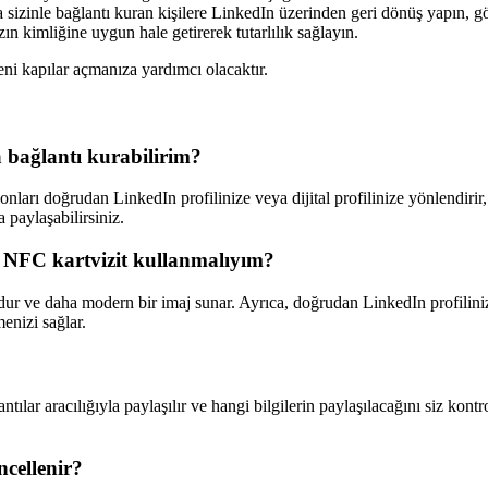
la sizinle bağlantı kuran kişilere LinkedIn üzerinden geri dönüş yapın, 
ın kimliğine uygun hale getirerek tutarlılık sağlayın.
eni kapılar açmanıza yardımcı olacaktır.
a bağlantı kurabilirim?
u, onları doğrudan LinkedIn profilinize veya dijital profilinize yönlendiri
 paylaşabilirsiniz.
ı NFC kartvizit kullanmalıyım?
studur ve daha modern bir imaj sunar. Ayrıca, doğrudan LinkedIn profilin
tmenizi sağlar.
ntılar aracılığıyla paylaşılır ve hangi bilgilerin paylaşılacağını siz kont
ncellenir?