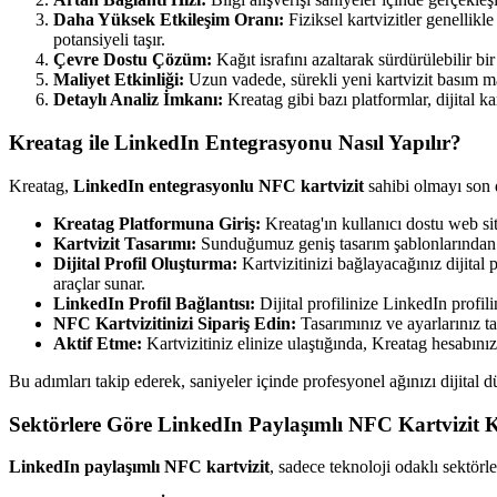
Daha Yüksek Etkileşim Oranı:
Fiziksel kartvizitler genellikl
potansiyeli taşır.
Çevre Dostu Çözüm:
Kağıt israfını azaltarak sürdürülebilir bir
Maliyet Etkinliği:
Uzun vadede, sürekli yeni kartvizit basım mali
Detaylı Analiz İmkanı:
Kreatag gibi bazı platformlar, dijital ka
Kreatag ile LinkedIn Entegrasyonu Nasıl Yapılır?
Kreatag,
LinkedIn entegrasyonlu NFC kartvizit
sahibi olmayı son d
Kreatag Platformuna Giriş:
Kreatag'ın kullanıcı dostu web si
Kartvizit Tasarımı:
Sunduğumuz geniş tasarım şablonlarından biri
Dijital Profil Oluşturma:
Kartvizitinizi bağlayacağınız dijital p
araçlar sunar.
LinkedIn Profil Bağlantısı:
Dijital profilinize LinkedIn profil
NFC Kartvizitinizi Sipariş Edin:
Tasarımınız ve ayarlarınız ta
Aktif Etme:
Kartvizitiniz elinize ulaştığında, Kreatag hesabınızd
Bu adımları takip ederek, saniyeler içinde profesyonel ağınızı dijital d
Sektörlere Göre LinkedIn Paylaşımlı NFC Kartvizit 
LinkedIn paylaşımlı NFC kartvizit
, sadece teknoloji odaklı sektörle