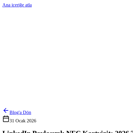
Ana içeriğe atla
Ürünler
Çözümler
Hakkımızda
Kurumsal Sipariş
Referanslar
İletişim
Kartlarını Yönet
Giriş Yap
Blog'a Dön
31 Ocak 2026