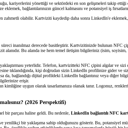
u, kariyerlerini yönettiği ve sektördeki en son gelişmeleri takip ettiği d
ize eklemek, bağlantılarınızın güncel kalmasını ve potansiyel iş fırsatlar
bazen zahmetli olabilir. Kartviziti kaydedip daha sonra LinkedIn'e eklem
reci inanılmaz derecede basitleştirir. Kartvizitinizde bulunan NFC çipi, si
vizit alanıdır. Bu alanda ise hem temel iletişim bilgileriniz (isim, soyis
aklaştırması yeterlidir. Telefon, kartvizitteki NFC çipini algılar ve sizi 
ine tıklandığında, kişi doğrudan sizin LinkedIn profilinize gider ve sizi
alsa da, bağlandığı dijital profildeki LinkedIn bağlantınız veya diğer bilg
gilerinize erişir.
zın kimliğine uygun olarak tasarlamanıza olanak tanır. Logonuz, renkleri
alısınız? (2026 Perspektifi)
emel bir parçası haline geldi. Bu nedenle,
LinkedIn bağlantılı NFC kart
enilikçi bir yaklaşıma sahip olduğunuzu gösterir. Bu, potansiyel müşter
ir. Bu, özellikle yoğun etkinliklerde veya kısa tanışmalarda büyük bir ko