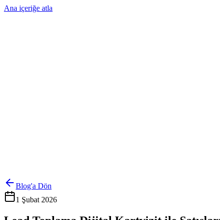
Ana içeriğe atla
Ürünler
Çözümler
Hakkımızda
Kurumsal Sipariş
Referanslar
İletişim
Kartlarını Yönet
Giriş Yap
Blog'a Dön
1 Şubat 2026