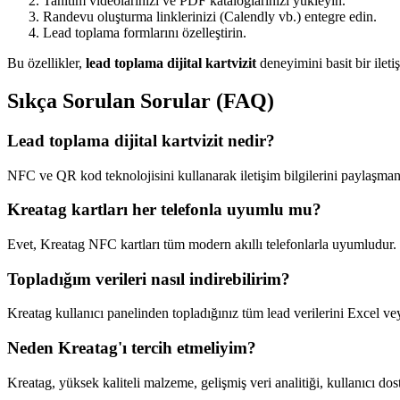
Tanıtım videolarınızı ve PDF kataloglarınızı yükleyin.
Randevu oluşturma linklerinizi (Calendly vb.) entegre edin.
Lead toplama formlarını özelleştirin.
Bu özellikler,
lead toplama dijital kartvizit
deneyimini basit bir ileti
Sıkça Sorulan Sorular (FAQ)
Lead toplama dijital kartvizit nedir?
NFC ve QR kod teknolojisini kullanarak iletişim bilgilerini paylaşmanız
Kreatag kartları her telefonla uyumlu mu?
Evet, Kreatag NFC kartları tüm modern akıllı telefonlarla uyumludur. 
Topladığım verileri nasıl indirebilirim?
Kreatag kullanıcı panelinden topladığınız tüm lead verilerini Excel v
Neden Kreatag'ı tercih etmeliyim?
Kreatag, yüksek kaliteli malzeme, gelişmiş veri analitiği, kullanıcı dost