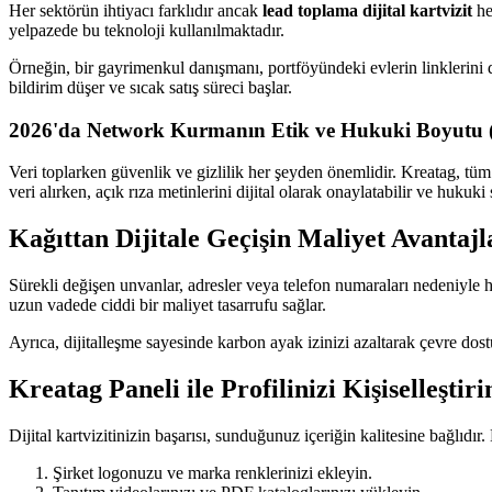
Her sektörün ihtiyacı farklıdır ancak
lead toplama dijital kartvizit
he
yelpazede bu teknoloji kullanılmaktadır.
Örneğin, bir gayrimenkul danışmanı, portföyündeki evlerin linklerini d
bildirim düşer ve sıcak satış süreci başlar.
2026'da Network Kurmanın Etik ve Hukuki Boyut
Veri toplarken güvenlik ve gizlilik her şeyden önemlidir. Kreatag,
veri alırken, açık rıza metinlerini dijital olarak onaylatabilir ve hukuki 
Kağıttan Dijitale Geçişin Maliyet Avantajl
Sürekli değişen unvanlar, adresler veya telefon numaraları nedeniyle he
uzun vadede ciddi bir maliyet tasarrufu sağlar.
Ayrıca, dijitalleşme sayesinde karbon ayak izinizi azaltarak çevre dostu
Kreatag Paneli ile Profilinizi Kişiselleştiri
Dijital kartvizitinizin başarısı, sunduğunuz içeriğin kalitesine bağlıdır
Şirket logonuzu ve marka renklerinizi ekleyin.