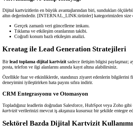
Dijital kartvizitlerin en büyük avantajlarından biri, sundukları ölçülebi
altın değerindedir. [INTERNAL_LINK:ürünler] kategorimizden size en u
Gerçek zamanlı veri güncelleme imkanı.
Tıklama ve etkileşim oranlarının takibi.
Coğrafi konum bazlı etkileşim analizi.
Kreatag ile Lead Generation Stratejileri
Bir
lead toplama dijital kartvizit
sadece iletişim bilgisi paylaşmaz; a
posta, telefon ve ilgi alanlarını anında kayıt altına alabilirsiniz.
Özellikle fuar ve etkinliklerde, standınızı ziyaret edenlerin bilgilerin
deneyimini iyileştirirken hata payını sıfıra indirir.
CRM Entegrasyonu ve Otomasyon
Topladığınız leadlerin doğrudan Salesforce, HubSpot veya Zoho gibi C
kartvizit
verilerinizi mevcut iş akışınıza kusursuz bir şekilde entegre ed
Sektörel Bazda Dijital Kartvizit Kullanımı