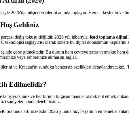
ı Artırın (2026)
lojisiyle 2026'da müşteri verilerini anında toplayın. Hemen keşfedin ve ö
 Hoş Geldiniz
arçası değiş tokuşu değildir. 2026 yılı itibarıyla,
lead toplama dijital 
teknolojisi sağlayıcısı olarak sizlere bu dijital dönüşümün kapılarını a
hafta içinde çöpe gitmektedir. Bu durum hem çevreye zarar vermekte hem 
lerinize veya rehberinize akmasını sağlar.
tratejilerini ve Kreatag'ın sunduğu benzersiz özellikleri detaylandırac
cih Edilmelidir?
e tanışıyorsunuz ve her birinin bilgisini manuel olarak not etmek imkan
izi saniyeler içinde iletebilirsiniz.
40 oranında artırmaktadır. 2026 yılında hız, başarının en temel anahtarıd