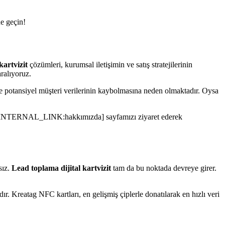
ne geçin!
kartvizit
çözümleri, kurumsal iletişimin ve satış stratejilerinin
ralıyoruz.
de potansiyel müşteri verilerinin kaybolmasına neden olmaktadır. Oysa
ağız. [INTERNAL_LINK:hakkımızda] sayfamızı ziyaret ederek
sız.
Lead toplama dijital kartvizit
tam da bu noktada devreye girer.
ır. Kreatag NFC kartları, en gelişmiş çiplerle donatılarak en hızlı veri