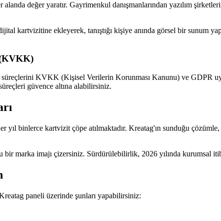
r alanda değer yaratır. Gayrimenkul danışmanlarından yazılım şirketler
ijital kartvizitine ekleyerek, tanıştığı kişiye anında görsel bir sunum 
u (KVKK)
 tüm süreçlerini KVKK (Kişisel Verilerin Korunması Kanunu) ve GDPR u
süreçleri güvence altına alabilirsiniz.
arı
r yıl binlerce kartvizit çöpe atılmaktadır. Kreatag'ın sunduğu çözümle, b
 bir marka imajı çizersiniz. Sürdürülebilirlik, 2026 yılında kurumsal iti
n
. Kreatag paneli üzerinde şunları yapabilirsiniz: