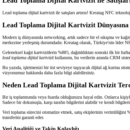
Lead Toplama Dijital Kartvizit ile Satışlar
Lead toplama dijital kartvizit ile satışları artırın! Kreatag NFC tekno
Lead Toplama Dijital Kartvizit Dünyasına
Modern iş dünyasında networking, artık sadece bir el sıkışma ve kağıt p
merkezine yerleşmiş durumdadır. Kreatag olarak, Türkiye'nin lider NFC 
Geleneksel kağıt kartvizitlerin %88'i, dağıtıldıktan sonraki ilk bir 
lead toplama dijital kartvizit
kullanımı, bu verilerin anında CRM sistem
Bu yazıda, işletmenizi bir üst seviyeye taşıyacak dijital ağ kurma s
vizyonumuz hakkında daha fazla bilgi alabilirsiniz.
Neden Lead Toplama Dijital Kartvizit Ter
Bir iş toplantısında veya fuarda olduğunuzu hayal edin. Onlarca kişiyl
Sadece bir dokunuşla, karşı tarafın bilgilerini alabilir ve kendi bilgilerin
Veri toplama sürecini otomatize etmek, satış ekiplerinin verimliliğini %
transferini garanti eder.
Veri Analitiği ve Takip Kolaylığı