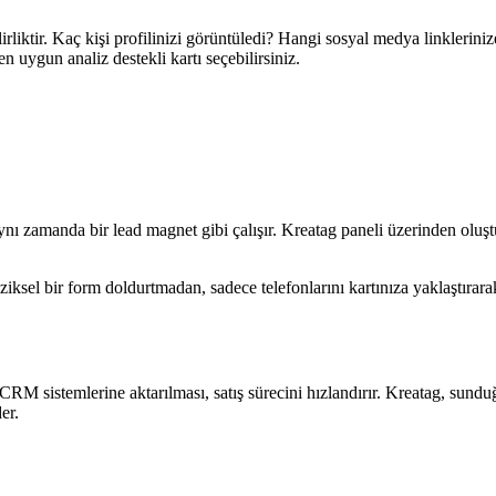
lirliktir. Kaç kişi profilinizi görüntüledi? Hangi sosyal medya linkleriniz
ygun analiz destekli kartı seçebilirsiniz.
ynı zamanda bir lead magnet gibi çalışır. Kreatag paneli üzerinden oluşt
i fiziksel bir form doldurtmadan, sadece telefonlarını kartınıza yaklaştır
RM sistemlerine aktarılması, satış sürecini hızlandırır. Kreatag, sun
er.