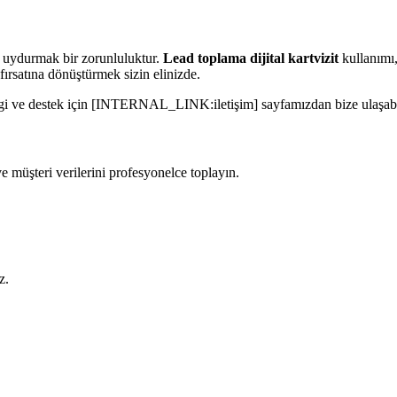
e uydurmak bir zorunluluktur.
Lead toplama dijital kartvizit
kullanımı,
 fırsatına dönüştürmek sizin elinizde.
a bilgi ve destek için [INTERNAL_LINK:iletişim] sayfamızdan bize ulaşabi
 müşteri verilerini profesyonelce toplayın.
z.