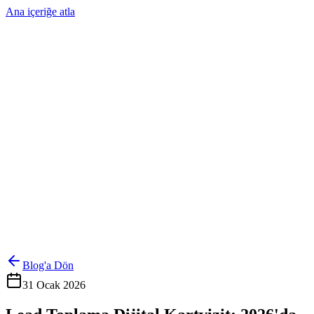
Ana içeriğe atla
Ürünler
Çözümler
Hakkımızda
Kurumsal Sipariş
Referanslar
İletişim
Kartlarını Yönet
Giriş Yap
Blog'a Dön
31 Ocak 2026