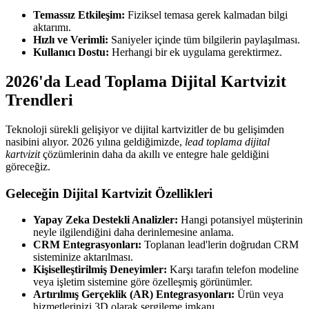
Temassız Etkileşim:
Fiziksel temasa gerek kalmadan bilgi
aktarımı.
Hızlı ve Verimli:
Saniyeler içinde tüm bilgilerin paylaşılması.
Kullanıcı Dostu:
Herhangi bir ek uygulama gerektirmez.
2026'da Lead Toplama Dijital Kartvizit
Trendleri
Teknoloji sürekli gelişiyor ve dijital kartvizitler de bu gelişimden
nasibini alıyor. 2026 yılına geldiğimizde,
lead toplama dijital
kartvizit
çözümlerinin daha da akıllı ve entegre hale geldiğini
göreceğiz.
Geleceğin Dijital Kartvizit Özellikleri
Yapay Zeka Destekli Analizler:
Hangi potansiyel müşterinin
neyle ilgilendiğini daha derinlemesine anlama.
CRM Entegrasyonları:
Toplanan lead'lerin doğrudan CRM
sisteminize aktarılması.
Kişiselleştirilmiş Deneyimler:
Karşı tarafın telefon modeline
veya işletim sistemine göre özelleşmiş görünümler.
Artırılmış Gerçeklik (AR) Entegrasyonları:
Ürün veya
hizmetlerinizi 3D olarak sergileme imkanı.