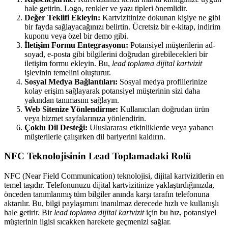
hale getirin. Logo, renkler ve yazı tipleri önemlidir.
Değer Teklifi Ekleyin:
Kartvizitinize dokunan kişiye ne gibi
bir fayda sağlayacağınızı belirtin. Ücretsiz bir e-kitap, indirim
kuponu veya özel bir demo gibi.
İletişim Formu Entegrasyonu:
Potansiyel müşterilerin ad-
soyad, e-posta gibi bilgilerini doğrudan girebilecekleri bir
iletişim formu ekleyin. Bu,
lead toplama dijital kartvizit
işlevinin temelini oluşturur.
Sosyal Medya Bağlantıları:
Sosyal medya profillerinize
kolay erişim sağlayarak potansiyel müşterinin sizi daha
yakından tanımasını sağlayın.
Web Sitenize Yönlendirme:
Kullanıcıları doğrudan ürün
veya hizmet sayfalarınıza yönlendirin.
Çoklu Dil Desteği:
Uluslararası etkinliklerde veya yabancı
müşterilerle çalışırken dil bariyerini kaldırın.
NFC Teknolojisinin Lead Toplamadaki Rolü
NFC (Near Field Communication) teknolojisi, dijital kartvizitlerin en
temel taşıdır. Telefonunuzu dijital kartvizitinize yaklaştırdığınızda,
önceden tanımlanmış tüm bilgiler anında karşı tarafın telefonuna
aktarılır. Bu, bilgi paylaşımını inanılmaz derecede hızlı ve kullanışlı
hale getirir. Bir
lead toplama dijital kartvizit
için bu hız, potansiyel
müşterinin ilgisi sıcakken harekete geçmenizi sağlar.