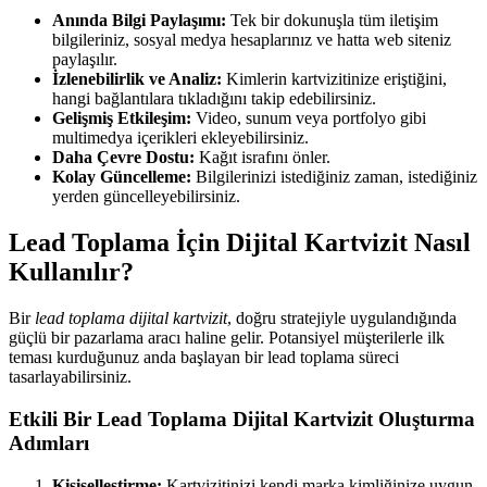
Anında Bilgi Paylaşımı:
Tek bir dokunuşla tüm iletişim
bilgileriniz, sosyal medya hesaplarınız ve hatta web siteniz
paylaşılır.
İzlenebilirlik ve Analiz:
Kimlerin kartvizitinize eriştiğini,
hangi bağlantılara tıkladığını takip edebilirsiniz.
Gelişmiş Etkileşim:
Video, sunum veya portfolyo gibi
multimedya içerikleri ekleyebilirsiniz.
Daha Çevre Dostu:
Kağıt israfını önler.
Kolay Güncelleme:
Bilgilerinizi istediğiniz zaman, istediğiniz
yerden güncelleyebilirsiniz.
Lead Toplama İçin Dijital Kartvizit Nasıl
Kullanılır?
Bir
lead toplama dijital kartvizit
, doğru stratejiyle uygulandığında
güçlü bir pazarlama aracı haline gelir. Potansiyel müşterilerle ilk
teması kurduğunuz anda başlayan bir lead toplama süreci
tasarlayabilirsiniz.
Etkili Bir Lead Toplama Dijital Kartvizit Oluşturma
Adımları
Kişiselleştirme:
Kartvizitinizi kendi marka kimliğinize uygun