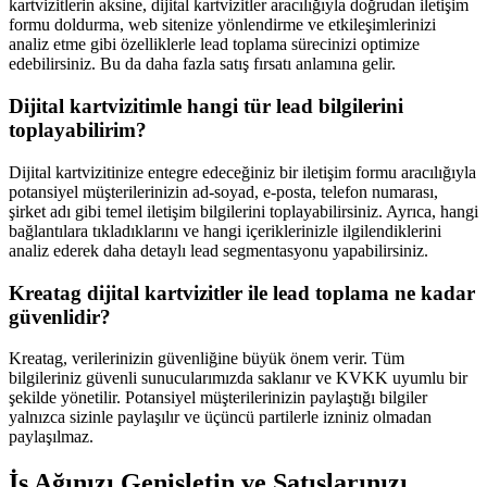
kartvizitlerin aksine, dijital kartvizitler aracılığıyla doğrudan iletişim
formu doldurma, web sitenize yönlendirme ve etkileşimlerinizi
analiz etme gibi özelliklerle lead toplama sürecinizi optimize
edebilirsiniz. Bu da daha fazla satış fırsatı anlamına gelir.
Dijital kartvizitimle hangi tür lead bilgilerini
toplayabilirim?
Dijital kartvizitinize entegre edeceğiniz bir iletişim formu aracılığıyla
potansiyel müşterilerinizin ad-soyad, e-posta, telefon numarası,
şirket adı gibi temel iletişim bilgilerini toplayabilirsiniz. Ayrıca, hangi
bağlantılara tıkladıklarını ve hangi içeriklerinizle ilgilendiklerini
analiz ederek daha detaylı lead segmentasyonu yapabilirsiniz.
Kreatag dijital kartvizitler ile lead toplama ne kadar
güvenlidir?
Kreatag, verilerinizin güvenliğine büyük önem verir. Tüm
bilgileriniz güvenli sunucularımızda saklanır ve KVKK uyumlu bir
şekilde yönetilir. Potansiyel müşterilerinizin paylaştığı bilgiler
yalnızca sizinle paylaşılır ve üçüncü partilerle izniniz olmadan
paylaşılmaz.
İş Ağınızı Genişletin ve Satışlarınızı