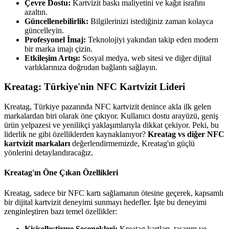
Çevre Dostu:
Kartvizit baskı maliyetini ve kağıt israfını
azaltın.
Güncellenebilirlik:
Bilgilerinizi istediğiniz zaman kolayca
güncelleyin.
Profesyonel İmaj:
Teknolojiyi yakından takip eden modern
bir marka imajı çizin.
Etkileşim Artışı:
Sosyal medya, web sitesi ve diğer dijital
varlıklarınıza doğrudan bağlantı sağlayın.
Kreatag: Türkiye'nin NFC Kartvizit Lideri
Kreatag, Türkiye pazarında NFC kartvizit denince akla ilk gelen
markalardan biri olarak öne çıkıyor. Kullanıcı dostu arayüzü, geniş
ürün yelpazesi ve yenilikçi yaklaşımlarıyla dikkat çekiyor. Peki, bu
liderlik ne gibi özelliklerden kaynaklanıyor?
Kreatag vs diğer NFC
kartvizit markaları
değerlendirmemizde, Kreatag'ın güçlü
yönlerini detaylandıracağız.
Kreatag'ın Öne Çıkan Özellikleri
Kreatag, sadece bir NFC kartı sağlamanın ötesine geçerek, kapsamlı
bir dijital kartvizit deneyimi sunmayı hedefler. İşte bu deneyimi
zenginleştiren bazı temel özellikler:
Kişiselleştirme Seçenekleri:
Kreatag kartları, tasarım ve