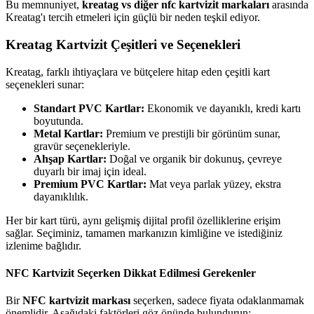
Bu memnuniyet,
kreatag vs diğer nfc kartvizit markaları
arasında
Kreatag'ı tercih etmeleri için güçlü bir neden teşkil ediyor.
Kreatag Kartvizit Çeşitleri ve Seçenekleri
Kreatag, farklı ihtiyaçlara ve bütçelere hitap eden çeşitli kart
seçenekleri sunar:
Standart PVC Kartlar:
Ekonomik ve dayanıklı, kredi kartı
boyutunda.
Metal Kartlar:
Premium ve prestijli bir görünüm sunar,
gravür seçenekleriyle.
Ahşap Kartlar:
Doğal ve organik bir dokunuş, çevreye
duyarlı bir imaj için ideal.
Premium PVC Kartlar:
Mat veya parlak yüzey, ekstra
dayanıklılık.
Her bir kart türü, aynı gelişmiş dijital profil özelliklerine erişim
sağlar. Seçiminiz, tamamen markanızın kimliğine ve istediğiniz
izlenime bağlıdır.
NFC Kartvizit Seçerken Dikkat Edilmesi Gerekenler
Bir
NFC kartvizit markası
seçerken, sadece fiyata odaklanmamak
önemlidir. Aşağıdaki faktörleri göz önünde bulundurun: