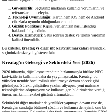
Güvenilirlik:
Seçtiğiniz markanın kullanıcı yorumlarını ve
referanslarını inceleyin.
Teknoloji Uyumluluğu:
Kartın hem iOS hem de Android
cihazlarla uyumlu olduğundan emin olun.
Gizlilik Politikası:
Kişisel verilerinizin nasıl işlendiği
hakkında bilgi edinin.
Destek Hizmetleri:
Satış sonrası destek ve teknik yardımın
kalitesi önemlidir.
Bu kriterler,
kreatag vs diğer nfc kartvizit markaları
arasındaki
seçiminizde size yol gösterecektir.
Kreatag'ın Geleceği ve Sektördeki Yeri (2026)
2026 itibarıyla, dijitalleşme trendinin hızlanmasıyla birlikte NFC
kartvizitlerin kullanımı daha da yaygınlaşacaktır. Kreatag, bu
yükselen trendde öncü rolünü sürdürmeye devam edecek gibi
görünüyor. Sürekli geliştirilen yazılım altyapısı, yeni malzeme
teknolojilerine adaptasyonu ve kullanıcı geri bildirimlerine verdiği
önem, markanın rekabet gücünü artırmaktadır.
Sektördeki diğer markalar da yenilikler yapmaya devam etse de,
Kreatag'ın sunduğu bütünsel çözüm ve kullanıcı deneyimi, onu bir
adım öne taşıyor. Gelecekte daha fazla entegrasyon (örneğin CRM