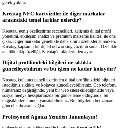
gerek yoktur.
Kreatag NFC kartvizitler ile diğer markalar
arasındaki temel farklar nelerdir?
Kreatag, geniş özelleştirme seçenekleri, gelişmiş dijital profil
yönetimi, etkileşim analizi ve premium malzeme kalitesi ile öne
çıkar. Diğer markalar genellikle daha sınırlı özellikler sunarken,
Kreatag kapsamlı bir dijital networking çözümü sunar. Özellikle
analitik takip özelliği, Kreatag'ı rakiplerinden ayırır.
Dijital profilimdeki bilgileri ne sıklıkla
güncelleyebilirim ve bu işlem ne kadar kolaydır?
Kreatag kullanıcı paneli üzerinden dijital profilinizdeki bilgileri
istediğiniz sıklıkta ve kolayca güncelleyebilirsiniz. Cep telefonu
numaranız değiştiğinde, yeni bir web sitesi eklediğinizde veya
sosyal medya hesaplarınızda bir güncelleme olduğunda, bu
değişiklikleri anında yansıtabilirsiniz. Bu, bilgilerin her zaman
güncel kalmasını sağlar.
Profesyonel Ağınızı Yeniden Tanımlayın!
Geleneksel kartvizitleri geride bırakın ve
Kreatag NFC