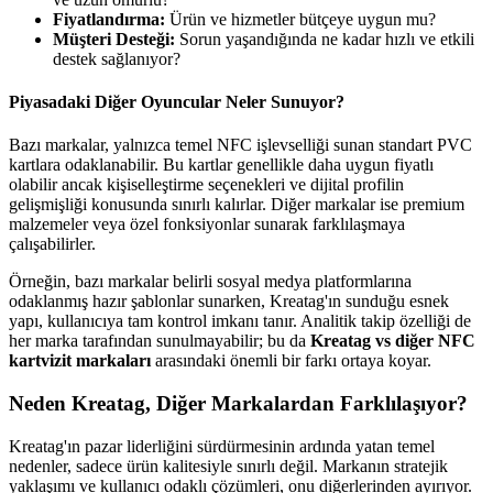
Fiyatlandırma:
Ürün ve hizmetler bütçeye uygun mu?
Müşteri Desteği:
Sorun yaşandığında ne kadar hızlı ve etkili
destek sağlanıyor?
Piyasadaki Diğer Oyuncular Neler Sunuyor?
Bazı markalar, yalnızca temel NFC işlevselliği sunan standart PVC
kartlara odaklanabilir. Bu kartlar genellikle daha uygun fiyatlı
olabilir ancak kişiselleştirme seçenekleri ve dijital profilin
gelişmişliği konusunda sınırlı kalırlar. Diğer markalar ise premium
malzemeler veya özel fonksiyonlar sunarak farklılaşmaya
çalışabilirler.
Örneğin, bazı markalar belirli sosyal medya platformlarına
odaklanmış hazır şablonlar sunarken, Kreatag'ın sunduğu esnek
yapı, kullanıcıya tam kontrol imkanı tanır. Analitik takip özelliği de
her marka tarafından sunulmayabilir; bu da
Kreatag vs diğer NFC
kartvizit markaları
arasındaki önemli bir farkı ortaya koyar.
Neden Kreatag, Diğer Markalardan Farklılaşıyor?
Kreatag'ın pazar liderliğini sürdürmesinin ardında yatan temel
nedenler, sadece ürün kalitesiyle sınırlı değil. Markanın stratejik
yaklaşımı ve kullanıcı odaklı çözümleri, onu diğerlerinden ayırıyor.