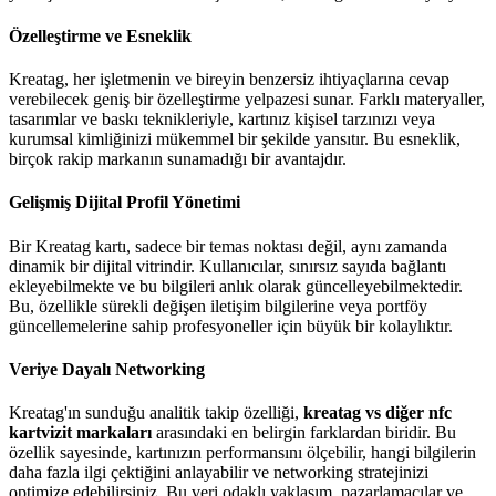
Özelleştirme ve Esneklik
Kreatag, her işletmenin ve bireyin benzersiz ihtiyaçlarına cevap
verebilecek geniş bir özelleştirme yelpazesi sunar. Farklı materyaller,
tasarımlar ve baskı teknikleriyle, kartınız kişisel tarzınızı veya
kurumsal kimliğinizi mükemmel bir şekilde yansıtır. Bu esneklik,
birçok rakip markanın sunamadığı bir avantajdır.
Gelişmiş Dijital Profil Yönetimi
Bir Kreatag kartı, sadece bir temas noktası değil, aynı zamanda
dinamik bir dijital vitrindir. Kullanıcılar, sınırsız sayıda bağlantı
ekleyebilmekte ve bu bilgileri anlık olarak güncelleyebilmektedir.
Bu, özellikle sürekli değişen iletişim bilgilerine veya portföy
güncellemelerine sahip profesyoneller için büyük bir kolaylıktır.
Veriye Dayalı Networking
Kreatag'ın sunduğu analitik takip özelliği,
kreatag vs diğer nfc
kartvizit markaları
arasındaki en belirgin farklardan biridir. Bu
özellik sayesinde, kartınızın performansını ölçebilir, hangi bilgilerin
daha fazla ilgi çektiğini anlayabilir ve networking stratejinizi
optimize edebilirsiniz. Bu veri odaklı yaklaşım, pazarlamacılar ve