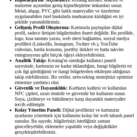
malzeme açısından geniş kişiselleştirme imkanları sunar.
Metal, ahşap, PVC gibi farklı materyaller ve üzerlerine
uygulanabilen özel baskılarla markanızın kimliğini en iyi
şekilde yansıtabilirsiniz.
Gelişmiş Profil Oluşturma:
Kartınızla paylaşılan dijital
profil, sadece iletişim bilgilerinden ibaret değildir. Bu profilde,
logo, kısa tanıtım yazısı, web sitesi bağlantısı, sosyal medya
profilleri (LinkedIn, Instagram, Twitter vb.), YouTube
videoları, harita konumu, portföy linkleri ve hatta takvim
entegrasyonu gibi birçok öğeyi ekleyebilirsiniz.
Analitik Takip:
Kreatag'ın sunduğu kullanıcı paneli
sayesinde, kartınızın ne kadar tıklandığını, hangi bilgilerin en
çok ilgi gördüğünü ve hangi bölgelerden etkileşim aldığınızı
takip edebilirsiniz. Bu veriler, networking stratejinizi optimize
etmenize yardımcı olur.
Güvenlik ve Dayanıklılık:
Kartların kalitesi ve kullanılan
NFC çipleri, uzun ömürlü ve güvenilir bir kullanım sunar.
Suya, çizilmeye ve bükülmeye karşı dayanıklı materyaller
tercih edilmiştir.
Kolay Yönetim Paneli:
Dijital profilinizi ve kartınızın
ayarlarını yönetmek için kullanımı kolay bir web tabanlı panel
sunulur. Bu sayede, bilgilerinizi istediğiniz zaman
güncelleyebilir, eklemeler yapabilir veya değişiklikler
gerçekleştirebilirsiniz.