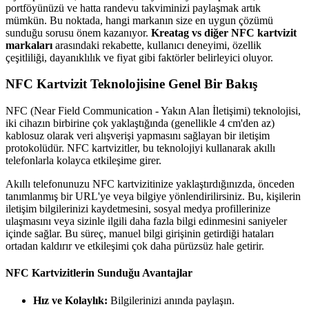
portföyünüzü ve hatta randevu takviminizi paylaşmak artık
mümkün. Bu noktada, hangi markanın size en uygun çözümü
sunduğu sorusu önem kazanıyor.
Kreatag vs diğer NFC kartvizit
markaları
arasındaki rekabette, kullanıcı deneyimi, özellik
çeşitliliği, dayanıklılık ve fiyat gibi faktörler belirleyici oluyor.
NFC Kartvizit Teknolojisine Genel Bir Bakış
NFC (Near Field Communication - Yakın Alan İletişimi) teknolojisi,
iki cihazın birbirine çok yaklaştığında (genellikle 4 cm'den az)
kablosuz olarak veri alışverişi yapmasını sağlayan bir iletişim
protokolüdür. NFC kartvizitler, bu teknolojiyi kullanarak akıllı
telefonlarla kolayca etkileşime girer.
Akıllı telefonunuzu NFC kartvizitinize yaklaştırdığınızda, önceden
tanımlanmış bir URL'ye veya bilgiye yönlendirilirsiniz. Bu, kişilerin
iletişim bilgilerinizi kaydetmesini, sosyal medya profillerinize
ulaşmasını veya sizinle ilgili daha fazla bilgi edinmesini saniyeler
içinde sağlar. Bu süreç, manuel bilgi girişinin getirdiği hataları
ortadan kaldırır ve etkileşimi çok daha pürüzsüz hale getirir.
NFC Kartvizitlerin Sunduğu Avantajlar
Hız ve Kolaylık:
Bilgilerinizi anında paylaşın.