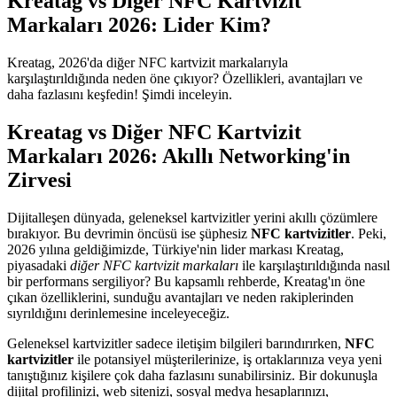
Kreatag vs Diğer NFC Kartvizit
Markaları 2026: Lider Kim?
Kreatag, 2026'da diğer NFC kartvizit markalarıyla
karşılaştırıldığında neden öne çıkıyor? Özellikleri, avantajları ve
daha fazlasını keşfedin! Şimdi inceleyin.
Kreatag vs Diğer NFC Kartvizit
Markaları 2026: Akıllı Networking'in
Zirvesi
Dijitalleşen dünyada, geleneksel kartvizitler yerini akıllı çözümlere
bırakıyor. Bu devrimin öncüsü ise şüphesiz
NFC kartvizitler
. Peki,
2026 yılına geldiğimizde, Türkiye'nin lider markası Kreatag,
piyasadaki
diğer NFC kartvizit markaları
ile karşılaştırıldığında nasıl
bir performans sergiliyor? Bu kapsamlı rehberde, Kreatag'ın öne
çıkan özelliklerini, sunduğu avantajları ve neden rakiplerinden
sıyrıldığını derinlemesine inceleyeceğiz.
Geleneksel kartvizitler sadece iletişim bilgileri barındırırken,
NFC
kartvizitler
ile potansiyel müşterilerinize, iş ortaklarınıza veya yeni
tanıştığınız kişilere çok daha fazlasını sunabilirsiniz. Bir dokunuşla
dijital profilinizi, web sitenizi, sosyal medya hesaplarınızı,