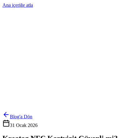
Ana içeriğe atla
Ürünler
Çözümler
Hakkımızda
Kurumsal Sipariş
Referanslar
İletişim
Kartlarını Yönet
Giriş Yap
Blog'a Dön
31 Ocak 2026