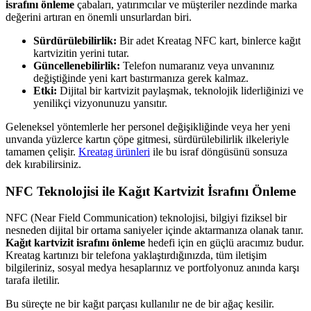
israfını önleme
çabaları, yatırımcılar ve müşteriler nezdinde marka
değerini artıran en önemli unsurlardan biri.
Sürdürülebilirlik:
Bir adet Kreatag NFC kart, binlerce kağıt
kartvizitin yerini tutar.
Güncellenebilirlik:
Telefon numaranız veya unvanınız
değiştiğinde yeni kart bastırmanıza gerek kalmaz.
Etki:
Dijital bir kartvizit paylaşmak, teknolojik liderliğinizi ve
yenilikçi vizyonunuzu yansıtır.
Geleneksel yöntemlerle her personel değişikliğinde veya her yeni
unvanda yüzlerce kartın çöpe gitmesi, sürdürülebilirlik ilkeleriyle
tamamen çelişir.
Kreatag ürünleri
ile bu israf döngüsünü sonsuza
dek kırabilirsiniz.
NFC Teknolojisi ile Kağıt Kartvizit İsrafını Önleme
NFC (Near Field Communication) teknolojisi, bilgiyi fiziksel bir
nesneden dijital bir ortama saniyeler içinde aktarmanıza olanak tanır.
Kağıt kartvizit israfını önleme
hedefi için en güçlü aracımız budur.
Kreatag kartınızı bir telefona yaklaştırdığınızda, tüm iletişim
bilgileriniz, sosyal medya hesaplarınız ve portfolyonuz anında karşı
tarafa iletilir.
Bu süreçte ne bir kağıt parçası kullanılır ne de bir ağaç kesilir.