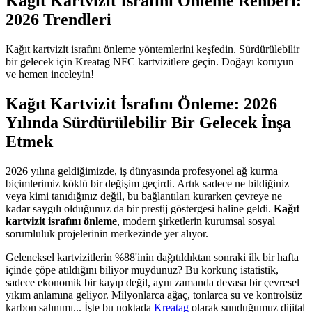
Kağıt Kartvizit İsrafını Önleme Rehberi:
2026 Trendleri
Kağıt kartvizit israfını önleme yöntemlerini keşfedin. Sürdürülebilir
bir gelecek için Kreatag NFC kartvizitlere geçin. Doğayı koruyun
ve hemen inceleyin!
Kağıt Kartvizit İsrafını Önleme: 2026
Yılında Sürdürülebilir Bir Gelecek İnşa
Etmek
2026 yılına geldiğimizde, iş dünyasında profesyonel ağ kurma
biçimlerimiz köklü bir değişim geçirdi. Artık sadece ne bildiğiniz
veya kimi tanıdığınız değil, bu bağlantıları kurarken çevreye ne
kadar saygılı olduğunuz da bir prestij göstergesi haline geldi.
Kağıt
kartvizit israfını önleme
, modern şirketlerin kurumsal sosyal
sorumluluk projelerinin merkezinde yer alıyor.
Geleneksel kartvizitlerin %88'inin dağıtıldıktan sonraki ilk bir hafta
içinde çöpe atıldığını biliyor muydunuz? Bu korkunç istatistik,
sadece ekonomik bir kayıp değil, aynı zamanda devasa bir çevresel
yıkım anlamına geliyor. Milyonlarca ağaç, tonlarca su ve kontrolsüz
karbon salınımı... İşte bu noktada
Kreatag
olarak sunduğumuz dijital