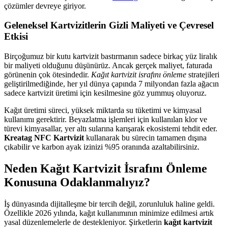
çözümler devreye giriyor.
Geleneksel Kartvizitlerin Gizli Maliyeti ve Çevresel
Etkisi
Birçoğumuz bir kutu kartvizit bastırmanın sadece birkaç yüz liralık
bir maliyeti olduğunu düşünürüz. Ancak gerçek maliyet, faturada
görünenin çok ötesindedir.
Kağıt kartvizit israfını önleme
stratejileri
geliştirilmediğinde, her yıl dünya çapında 7 milyondan fazla ağacın
sadece kartvizit üretimi için kesilmesine göz yummuş oluyoruz.
Kağıt üretimi süreci, yüksek miktarda su tüketimi ve kimyasal
kullanımı gerektirir. Beyazlatma işlemleri için kullanılan klor ve
türevi kimyasallar, yer altı sularına karışarak ekosistemi tehdit eder.
Kreatag NFC Kartvizit
kullanarak bu sürecin tamamen dışına
çıkabilir ve karbon ayak izinizi %95 oranında azaltabilirsiniz.
Neden Kağıt Kartvizit İsrafını Önleme
Konusuna Odaklanmalıyız?
İş dünyasında dijitalleşme bir tercih değil, zorunluluk haline geldi.
Özellikle 2026 yılında, kağıt kullanımının minimize edilmesi artık
yasal düzenlemelerle de destekleniyor. Şirketlerin
kağıt kartvizit