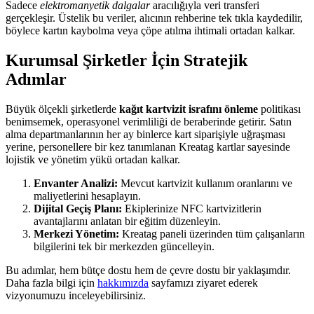
Sadece
elektromanyetik dalgalar
aracılığıyla veri transferi
gerçekleşir. Üstelik bu veriler, alıcının rehberine tek tıkla kaydedilir,
böylece kartın kaybolma veya çöpe atılma ihtimali ortadan kalkar.
Kurumsal Şirketler İçin Stratejik
Adımlar
Büyük ölçekli şirketlerde
kağıt kartvizit israfını önleme
politikası
benimsemek, operasyonel verimliliği de beraberinde getirir. Satın
alma departmanlarının her ay binlerce kart siparişiyle uğraşması
yerine, personellere bir kez tanımlanan Kreatag kartlar sayesinde
lojistik ve yönetim yükü ortadan kalkar.
Envanter Analizi:
Mevcut kartvizit kullanım oranlarını ve
maliyetlerini hesaplayın.
Dijital Geçiş Planı:
Ekiplerinize NFC kartvizitlerin
avantajlarını anlatan bir eğitim düzenleyin.
Merkezi Yönetim:
Kreatag paneli üzerinden tüm çalışanların
bilgilerini tek bir merkezden güncelleyin.
Bu adımlar, hem bütçe dostu hem de çevre dostu bir yaklaşımdır.
Daha fazla bilgi için
hakkımızda
sayfamızı ziyaret ederek
vizyonumuzu inceleyebilirsiniz.