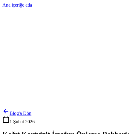
Ana içeriğe atla
Ürünler
Çözümler
Hakkımızda
Kurumsal Sipariş
Referanslar
İletişim
Kartlarını Yönet
Giriş Yap
Blog'a Dön
1 Şubat 2026