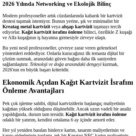
2026 Yılında Networking ve Ekolojik Bilinç
Modern profesyoneller artık cüzdanlarında kabarık bir kartvizit
destesi taşımak istemiyor. Bunun yerine, şık ve minimalist bir
Kreatag metal kartvizit
veya
ahşap kartvizit
taşımayı tercih
ediyorlar.
Kağıt kartvizit israfını önleme
bilinci, özellikle Z kuşağı
ve Alfa kuşağının iş hayatına girmesiyle zirveye ulaştı.
Bu yeni nesil profesyoneller, çevreye zarar veren geleneksel
yöntemleri reddediyor. Onlarla kuracağınız ilk temasta dijital bir
çözüm sunmak, aranızdaki güven bağını daha ilk saniyeden
sağlamlaştırır.
Teknoloji ve doğa arasındaki dengeyi
kurmak,
2026'nın en büyük başarı kriteridir.
Ekonomik Açıdan Kağıt Kartvizit İsrafını
Önleme Avantajları
Pek çok işletme sahibi, dijital kartvizitlerin başlangıç maliyetinin
kağıttan yüksek olduğunu düşünebilir. Ancak uzun vadeli bir analiz
yapıldığında, durum tam tersidir.
Kağıt kartvizit israfını önleme
odaklı bir yatırım, kendini ortalama 6 ay içinde amorti eder.
Her yıl yeniden basılan binlerce kartın, tasarım maliyetlerinin ve
kargo giderlerinin toplamı, tek bir Kreatag NFC kartın maliyetinin