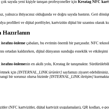
çok sayıda yeni kişiyle tanışan profesyoneller için
Kreatag NFC kartv
z, yalnızca ihtiyacınız olduğunda ve doğru sayıda bastırın. Geri dönüşt
 profilleri ve dijital portföyler, kartvizitin dijital bir uzantısı olarak kul
a Hazırlanın
t israfını önleme
çabaları, bu evrimin önemli bir parçasıdır. NFC tekno
rını ortadan kaldırırken, dijital dünyanın sunduğu esneklik ve etkileşimi
t israfını önleme
nin en akıllı yolu, Kreatag ile tanışmaktır. Sürdürülebil
fetmek için
[INTERNAL_LINK:ürünler]
sayfamızı ziyaret edebilirsini
angi bir sorunuz olursa bizimle
[INTERNAL_LINK:iletişim]
kurmakta
tvizitler (NFC kartvizitler, dijital kartvizit uygulamaları), QR kodları, e-