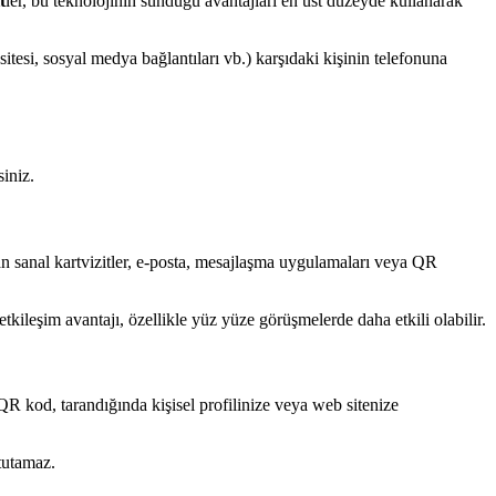
t
ler, bu teknolojinin sunduğu avantajları en üst düzeyde kullanarak
 sitesi, sosyal medya bağlantıları vb.) karşıdaki kişinin telefonuna
siniz.
ulan sanal kartvizitler, e-posta, mesajlaşma uygulamaları veya QR
kileşim avantajı, özellikle yüz yüze görüşmelerde daha etkili olabilir.
 QR kod, tarandığında kişisel profilinize veya web sitenize
tutamaz.