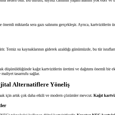
sına neden olur. Bu durum, sayısız canlının yaşam alanını yok eder ve b
 önemli miktarda sera gazı salınımı gerçekleşir. Ayrıca, kartvizitlerin ür
rir. Temiz su kaynaklarının giderek azaldığı günümüzde, bu tür israflar
ak düşünüldüğünde kağıt kartvizitlerin üretimi ve dağıtımı önemli bir ek
 maliyet tasarrufu sağlar.
jital Alternatiflere Yöneliş
rmak için artık çok daha etkili ve modern çözümler mevcut.
Kağıt kartvi
ler