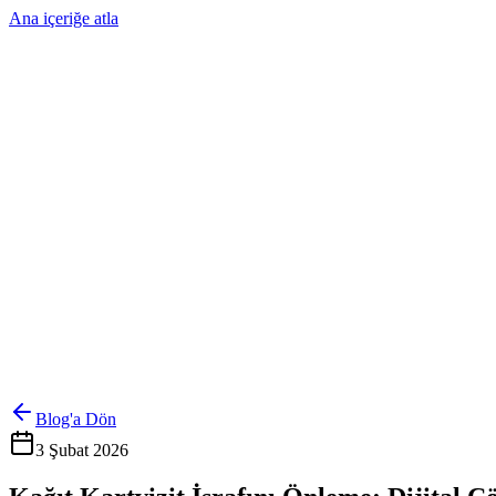
Ana içeriğe atla
Ürünler
Çözümler
Hakkımızda
Kurumsal Sipariş
Referanslar
İletişim
Kartlarını Yönet
Giriş Yap
Blog'a Dön
3 Şubat 2026