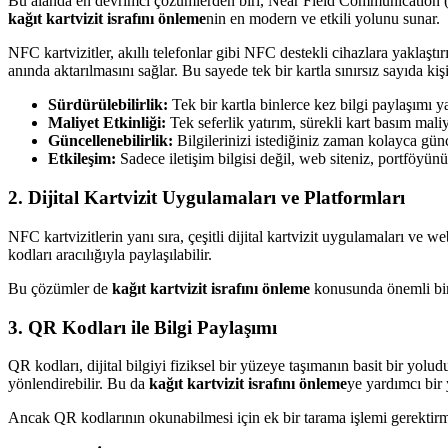
Bu alanda en devrimci çözümlerden biri, Near Field Communication (NFC
kağıt kartvizit israfını önleme
nin en modern ve etkili yolunu sunar.
NFC kartvizitler, akıllı telefonlar gibi NFC destekli cihazlara yaklaştır
anında aktarılmasını sağlar. Bu sayede tek bir kartla sınırsız sayıda ki
Sürdürülebilirlik:
Tek bir kartla binlerce kez bilgi paylaşımı yap
Maliyet Etkinliği:
Tek seferlik yatırım, sürekli kart basım maliye
Güncellenebilirlik:
Bilgilerinizi istediğiniz zaman kolayca günc
Etkileşim:
Sadece iletişim bilgisi değil, web siteniz, portföyünü
2. Dijital Kartvizit Uygulamaları ve Platformları
NFC kartvizitlerin yanı sıra, çeşitli dijital kartvizit uygulamaları ve 
kodları aracılığıyla paylaşılabilir.
Bu çözümler de
kağıt kartvizit israfını önleme
konusunda önemli bir r
3. QR Kodları ile Bilgi Paylaşımı
QR kodları, dijital bilgiyi fiziksel bir yüzeye taşımanın basit bir yol
yönlendirebilir. Bu da
kağıt kartvizit israfını önleme
ye yardımcı bir
Ancak QR kodlarının okunabilmesi için ek bir tarama işlemi gerektirm