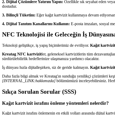
2. Dijital Çözümlere Yatırım Yapın:
Özellikle sık seyahat eden veya 
dostudur.
3. Bilinçli Tüketim:
Eğer kağıt kartvizit kullanmaya devam ediyorsanı
4. Dijital Tanıtım Kanallarını Kullanın:
E-posta imzaları, sosyal medya
NFC Teknolojisi ile Geleceğin İş Dünyasın
Teknoloji geliştikçe, iş yapış biçimlerimiz de evriliyor.
Kağıt kartvizi
Kreatag NFC kartvizit
ler, geleneksel kartvizitlerin tüm dezavantajla
sürdürülebilirlik hedeflerinize ulaşmanıza yardımcı olacaktır.
İş dünyası hızla dijitalleşirken, siz de geride kalmayın.
Kağıt kartvizi
Daha fazla bilgi almak ve Kreatag'ın sunduğu yenilikçi çözümleri keş
[INTERNAL_LINK:hakkımızda]
bölümümüzü inceleyebilirsiniz. Herh
Sıkça Sorulan Sorular (SSS)
Kağıt kartvizit israfını önleme yöntemleri nelerdir?
Kağıt kartvizit israfını önlemenin en etkili yolları arasında dijital kar