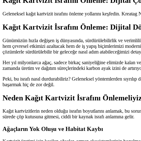
Kağıt Kartvizit İsrafını Önleme: Dijital 
Geleneksel kağıt kartvizit israfını önleme yollarını keşfedin. Kreatag 
Kağıt Kartvizit İsrafını Önleme: Dijital
Günümüzün hızla değişen iş dünyasında, sürdürülebilirlik ve verimlilik 
hem çevresel etkimizi azaltacak hem de iş yapış biçimlerimizi modernize
çözümlerle sürdürülebilir bir geleceğe nasıl adım atabileceğimizi detay
Her yıl milyonlarca ağaç, sadece birkaç saniyeliğine elimizde kalan v
zamanda üretim ve dağıtım süreçlerindeki karbon ayak izini de artırıyo
Peki, bu israfı nasıl durdurabiliriz? Geleneksel yöntemlerden sıyrılıp
başarmak hiç de zor değil.
Neden Kağıt Kartvizit İsrafını Önlemeliyi
Kağıt kartvizitlerin neden olduğu israfın boyutlarını anlamak, bu sorun
sürede çöp kutusuna gitmesi, ciddi bir kaynak israfı anlamına gelir.
Ağaçların Yok Oluşu ve Habitat Kaybı