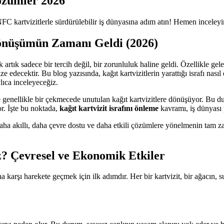
Çözümler 2026
NFC kartvizitlerle sürdürülebilir iş dünyasına adım atın! Hemen inceleyi
 Dönüşümün Zamanı Geldi (2026)
artık sadece bir tercih değil, bir zorunluluk haline geldi. Özellikle ge
 edecektir. Bu blog yazısında, kağıt kartvizitlerin yarattığı israfı nası
lıca inceleyeceğiz.
e genellikle bir çekmecede unutulan kağıt kartvizitlere dönüşüyor. Bu 
r. İşte bu noktada,
kağıt kartvizit israfını önleme
kavramı, iş dünyası 
 daha akıllı, daha çevre dostu ve daha etkili çözümlere yönelmenin tam 
z? Çevresel ve Ekonomik Etkiler
a karşı harekete geçmek için ilk adımdır. Her bir kartvizit, bir ağacın,