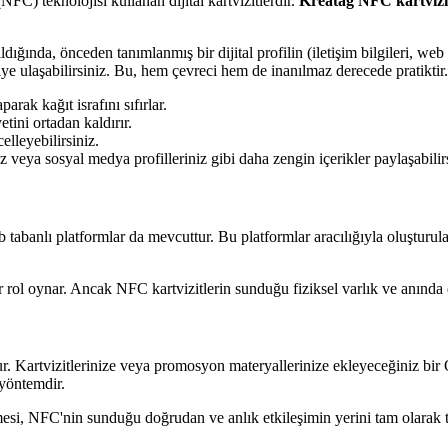
) teknolojisi kullanan dijital kartvizitlerdir.
Kreatag NFC kartvizi
ıldığında, önceden tanımlanmış bir dijital profilin (iletişim bilgileri, web
şiye ulaşabilirsiniz. Bu, hem çevreci hem de inanılmaz derecede pratiktir.
arak kağıt israfını sıfırlar.
tini ortadan kaldırır.
elleyebilirsiniz.
z veya sosyal medya profilleriniz gibi daha zengin içerikler paylaşabilir
web tabanlı platformlar da mevcuttur. Bu platformlar aracılığıyla oluştur
ol oynar. Ancak NFC kartvizitlerin sunduğu fiziksel varlık ve anında et
udur. Kartvizitlerinize veya promosyon materyallerinize ekleyeceğiniz bir
 yöntemdir.
esi, NFC'nin sunduğu doğrudan ve anlık etkileşimin yerini tam olarak 