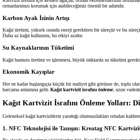
Kartvizit üretimi için kesilen ağaçlar, orman ekosistemlerinin bozulma
ormanlarımızı korumak için atabileceğimiz önemli bir adımdır.
Karbon Ayak İzinin Artışı
Kağıt üretimi, yüksek oranda enerji gerektiren bir süreçtir ve bu süreçte
Daha az kağıt kullanımı, bu etkiyi azaltır.
Su Kaynaklarının Tüketimi
Kağıt hamuru üretimi ve işlenmesi, büyük miktarda su tüketimi gerekti
Ekonomik Kayıplar
Her ne kadar başlangıçta küçük bir maliyet gibi görünse de, toplu olar
harcama anlamına gelir.
Kağıt kartvizit israfını önleme
, uzun vadede
Kağıt Kartvizit İsrafını Önleme Yolları: Di
Geleneksel kağıt kartvizitlerin yarattığı olumsuzlukları ortadan kaldı
1. NFC Teknolojisi ile Tanışın: Kreatag NFC Kartvizit