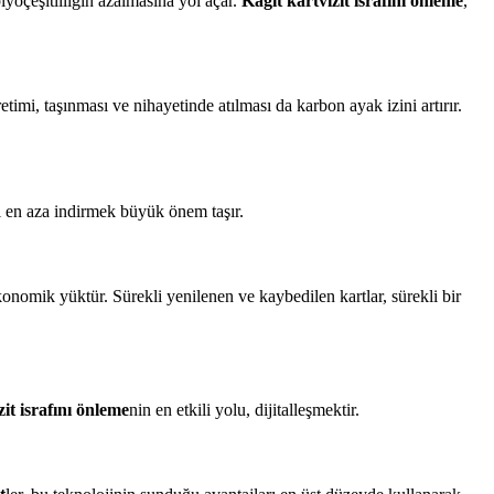
iyoçeşitliliğin azalmasına yol açar.
Kağıt kartvizit israfını önleme
,
etimi, taşınması ve nihayetinde atılması da karbon ayak izini artırır.
ı en aza indirmek büyük önem taşır.
onomik yüktür. Sürekli yenilenen ve kaybedilen kartlar, sürekli bir
zit israfını önleme
nin en etkili yolu, dijitalleşmektir.