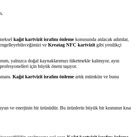
n.
leneksel
kağıt kartvizit israfını önleme
konusunda atılacak adımlar,
l engelleyebileceğimizi ve
Kreatag NFC kartvizit
gibi yenilikçi
durum, yalnızca doğal kaynaklarımızı tüketmekle kalmıyor, aynı
profesyonelleri için büyük önem taşıyor.
zamanı.
Kağıt kartvizit israfını önleme
artık mümkün ve bunu
 suyun ve enerjinin bir ürünüdür. Bu ürünlerin büyük bir kısmının kısa