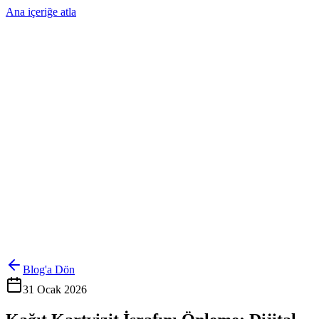
Ana içeriğe atla
Ürünler
Çözümler
Hakkımızda
Kurumsal Sipariş
Referanslar
İletişim
Kartlarını Yönet
Giriş Yap
Blog'a Dön
31 Ocak 2026