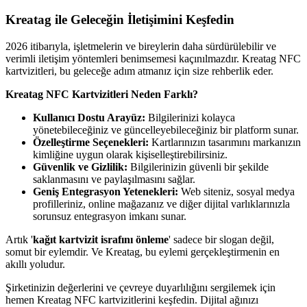
Kreatag ile Geleceğin İletişimini Keşfedin
2026 itibarıyla, işletmelerin ve bireylerin daha sürdürülebilir ve
verimli iletişim yöntemleri benimsemesi kaçınılmazdır. Kreatag NFC
kartvizitleri, bu geleceğe adım atmanız için size rehberlik eder.
Kreatag NFC Kartvizitleri Neden Farklı?
Kullanıcı Dostu Arayüz:
Bilgilerinizi kolayca
yönetebileceğiniz ve güncelleyebileceğiniz bir platform sunar.
Özelleştirme Seçenekleri:
Kartlarınızın tasarımını markanızın
kimliğine uygun olarak kişiselleştirebilirsiniz.
Güvenlik ve Gizlilik:
Bilgilerinizin güvenli bir şekilde
saklanmasını ve paylaşılmasını sağlar.
Geniş Entegrasyon Yetenekleri:
Web siteniz, sosyal medya
profilleriniz, online mağazanız ve diğer dijital varlıklarınızla
sorunsuz entegrasyon imkanı sunar.
Artık '
kağıt kartvizit israfını önleme
' sadece bir slogan değil,
somut bir eylemdir. Ve Kreatag, bu eylemi gerçekleştirmenin en
akıllı yoludur.
Şirketinizin değerlerini ve çevreye duyarlılığını sergilemek için
hemen Kreatag NFC kartvizitlerini keşfedin. Dijital ağınızı