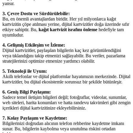
yansır.
3. Çevre Dostu ve Sürdürülebilir:
Bu, en önemli avantajlardan biridir. Her yıl milyonlarca kağıt
kartvizitin çöpe atılması yerine, dijital kartvizitler doğa üzerinde sıfır
etkiye sahiptir. Bu,
kağıt kartvizit israfını önleme
hedefiyle tam
uyumludur.
4. Gelişmiş Etkileşim ve İzleme:
Dijital kartvizitler, paylaşılan bilgilerin kaç kez görüntülendiğini
veya tıklandığını takip etmenizi sağlayabilir. Bu veriler, pazarlama
stratejilerinizi optimize etmenize yardımcı olabilir.
5. Teknoloji ile Uyum:
Akıllı telefonlar ve dijital platformlar hayatımızın merkezinde. Dijital
kartvizitler, bu dijital ekosistemle sorunsuz bir şekilde bütünleşir.
6. Geniş Bilgi Paylaşımı:
Sadece temel iletişim bilgileri değil; fotoğraflar, videolar, sunumlar,
web siteleri, harita konumları ve hatta randevu takvimleri gibi zengin
içerikleri dijital kartvizitinize ekleyebilirsiniz.
7. Kolay Paylaşım ve Kaydetme:
Bilgilerinizi doğrudan alıcının telefon rehberine kaydetme imkanı
sunar. Bu, bilgilerin kaybolma veya unutulma riskini ortadan