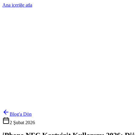
Ana içeriğe atla
Ürünler
Çözümler
Hakkımızda
Kurumsal Sipariş
Referanslar
İletişim
Kartlarını Yönet
Giriş Yap
Blog'a Dön
2 Şubat 2026