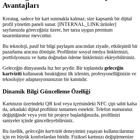
Avantajları
Kreatag, sadece bir kart sunmakla kalmaz; size kapsamlı bir dijital
profil yönetim paneli sunar. [INTERNAL_LINK:ürünler]
sayfamızda göreceğiniz üzere, her tarza uygun premium
tasarımlarımız mevcuttur.
Bu teknoloji, pasif bir bilgi paylaşım aracından ziyade, etkileşimli bir
pazarlama aracına dönüşür. Profilinize sosyal medya linklerinizi,
portfolyonuzu ve hatta doğrudan ödeme linklerinizi ekleyebilirsiniz.
Geleceğin dünyasında hız her şeydir. Bir toplantıda
geleceğin
kartviziti
kullanarak bıraktığınız ilk izlenim, profesyonelliğinizin ve
teknolojiye adaptasyonunuzun bir kanıtıdır.
Dinamik Bilgi Güncelleme Özelliği
Kartınızın üzerindeki QR kod veya içerisindeki NFC çipi sabit kalsa
da, arkadaki dijital profiliniz tamamen esnektir. Telefon numaranız
değiştiğinde veya yeni bir projeye başladığınızda, profilinizi
saniyeler içinde güncelleyebilirsiniz.
Bu özellik,
geleceğin kartviziti
deneyimini yaşayan kullanıcılarımız
için en büyük konforlardan biridir. Fiziksel kartınızı değiştirmenize