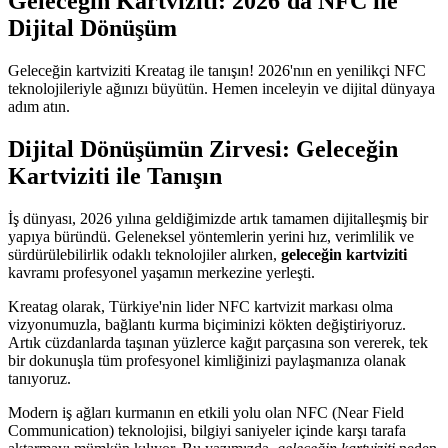
Geleceğin Kartviziti: 2026'da NFC ile
Dijital Dönüşüm
Geleceğin kartviziti Kreatag ile tanışın! 2026'nın en yenilikçi NFC
teknolojileriyle ağınızı büyütün. Hemen inceleyin ve dijital dünyaya
adım atın.
Dijital Dönüşümün Zirvesi: Geleceğin
Kartviziti ile Tanışın
İş dünyası, 2026 yılına geldiğimizde artık tamamen dijitalleşmiş bir
yapıya büründü. Geleneksel yöntemlerin yerini hız, verimlilik ve
sürdürülebilirlik odaklı teknolojiler alırken,
geleceğin kartviziti
kavramı profesyonel yaşamın merkezine yerleşti.
Kreatag olarak, Türkiye'nin lider NFC kartvizit markası olma
vizyonumuzla, bağlantı kurma biçiminizi kökten değiştiriyoruz.
Artık cüzdanlarda taşınan yüzlerce kağıt parçasına son vererek, tek
bir dokunuşla tüm profesyonel kimliğinizi paylaşmanıza olanak
tanıyoruz.
Modern iş ağları kurmanın en etkili yolu olan NFC (Near Field
Communication) teknolojisi, bilgiyi saniyeler içinde karşı tarafa