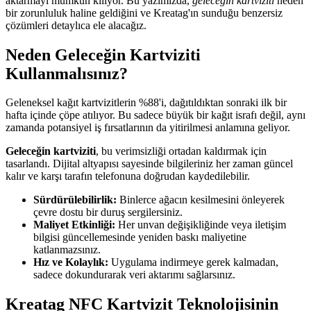
aktarmayı mümkün kılıyor. Bu yazımızda,
geleceğin kartviziti
neden
bir zorunluluk haline geldiğini ve Kreatag'ın sunduğu benzersiz
çözümleri detaylıca ele alacağız.
Neden Geleceğin Kartviziti
Kullanmalısınız?
Geleneksel kağıt kartvizitlerin %88'i, dağıtıldıktan sonraki ilk bir
hafta içinde çöpe atılıyor. Bu sadece büyük bir kağıt israfı değil, aynı
zamanda potansiyel iş fırsatlarının da yitirilmesi anlamına geliyor.
Geleceğin kartviziti
, bu verimsizliği ortadan kaldırmak için
tasarlandı. Dijital altyapısı sayesinde bilgileriniz her zaman güncel
kalır ve karşı tarafın telefonuna doğrudan kaydedilebilir.
Sürdürülebilirlik:
Binlerce ağacın kesilmesini önleyerek
çevre dostu bir duruş sergilersiniz.
Maliyet Etkinliği:
Her unvan değişikliğinde veya iletişim
bilgisi güncellemesinde yeniden baskı maliyetine
katlanmazsınız.
Hız ve Kolaylık:
Uygulama indirmeye gerek kalmadan,
sadece dokundurarak veri aktarımı sağlarsınız.
Kreatag NFC Kartvizit Teknolojisinin