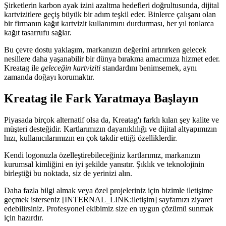
Şirketlerin karbon ayak izini azaltma hedefleri doğrultusunda, dijital
kartvizitlere geçiş büyük bir adım teşkil eder. Binlerce çalışanı olan
bir firmanın kağıt kartvizit kullanımını durdurması, her yıl tonlarca
kağıt tasarrufu sağlar.
Bu çevre dostu yaklaşım, markanızın değerini artırırken gelecek
nesillere daha yaşanabilir bir dünya bırakma amacımıza hizmet eder.
Kreatag ile
geleceğin kartviziti
standardını benimsemek, aynı
zamanda doğayı korumaktır.
Kreatag ile Fark Yaratmaya Başlayın
Piyasada birçok alternatif olsa da, Kreatag'ı farklı kılan şey kalite ve
müşteri desteğidir. Kartlarımızın dayanıklılığı ve dijital altyapımızın
hızı, kullanıcılarımızın en çok takdir ettiği özelliklerdir.
Kendi logonuzla özelleştirebileceğiniz kartlarımız, markanızın
kurumsal kimliğini en iyi şekilde yansıtır. Şıklık ve teknolojinin
birleştiği bu noktada, siz de yerinizi alın.
Daha fazla bilgi almak veya özel projeleriniz için bizimle iletişime
geçmek isterseniz [INTERNAL_LINK:iletişim] sayfamızı ziyaret
edebilirsiniz. Profesyonel ekibimiz size en uygun çözümü sunmak
için hazırdır.