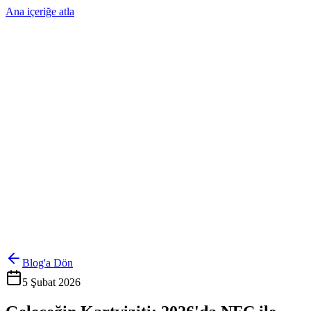
Ana içeriğe atla
Ürünler
Çözümler
Hakkımızda
Kurumsal Sipariş
Referanslar
İletişim
Kartlarını Yönet
Giriş Yap
Blog'a Dön
5 Şubat 2026