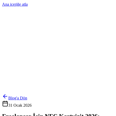
Ana içeriğe atla
Ürünler
Çözümler
Hakkımızda
Kurumsal Sipariş
Referanslar
İletişim
Kartlarını Yönet
Giriş Yap
Blog'a Dön
31 Ocak 2026