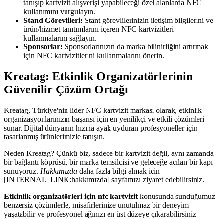
tanışıp kartvizit alışverişi yapabileceği özel alanlarda NFC
kullanımını vurgulayın.
Stand Görevlileri:
Stant görevlilerinizin iletişim bilgilerini ve
ürün/hizmet tanıtımlarını içeren NFC kartvizitleri
kullanmalarını sağlayın.
Sponsorlar:
Sponsorlarınızın da marka bilinirliğini artırmak
için NFC kartvizitlerini kullanmalarını önerin.
Kreatag: Etkinlik Organizatörlerinin
Güvenilir Çözüm Ortağı
Kreatag, Türkiye'nin lider NFC kartvizit markası olarak, etkinlik
organizasyonlarınızın başarısı için en yenilikçi ve etkili çözümleri
sunar. Dijital dünyanın hızına ayak uyduran profesyoneller için
tasarlanmış ürünlerimizle tanışın.
Neden Kreatag? Çünkü biz, sadece bir kartvizit değil, aynı zamanda
bir bağlantı köprüsü, bir marka temsilcisi ve geleceğe açılan bir kapı
sunuyoruz.
Hakkımızda
daha fazla bilgi almak için
[INTERNAL_LINK:hakkımızda] sayfamızı ziyaret edebilirsiniz.
Etkinlik organizatörleri için nfc kartvizit
konusunda sunduğumuz
benzersiz çözümlerle, misafirlerinize unutulmaz bir deneyim
yaşatabilir ve profesyonel ağınızı en üst düzeye çıkarabilirsiniz.