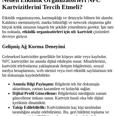
Kartvizitlerini Tercih Etmeli?
Etkinlik organizasyonu, karmaşıklığı ve detayıyla bilinen bir alandır.
Katılımcı memnuniyeti, marka bilinirliği ve network oluşturma gibi
birçok kritik unsurun başarılı bir şekilde yönetilmesi gerekir. İşte tam
bu noktada,
etkinlik organizatörleri için nfc kartvizit
çözümleri
devreye giriyor.
Gelişmiş Ağ Kurma Deneyimi
Geleneksel kartvizitler genellikle bir köşeye atılır veya kaybolur.
NFC kartvizitler ise anında dijital etkileşim sunar. Misafirleriniz,
kartviziti telefonlarına yaklaştırarak iletişim bilgilerinizi, sosyal
medya hesaplarınızı, web sitenizi veya özel etkinlik sayfalarınızı tek
bir dokunuşla kaydedebilirler.
Anında Bilgi Paylaşımı:
Bilgilerin tek bir dokunuşla
aktarılması, zaman kazandırır ve kolaylık sağlar.
Dijital Profil Güncelleme:
Bilgilerinizi istediğiniz zaman
güncelleme imkanı sunar. Kartvizit basılı olsa bile dijital
içerikiniz dinamiktir.
Takip Edilebilirlik:
Kartvizitinizin kaç kişi tarafından
tarandığını analiz edebilirsiniz. Bu, geri bildirim toplama ve