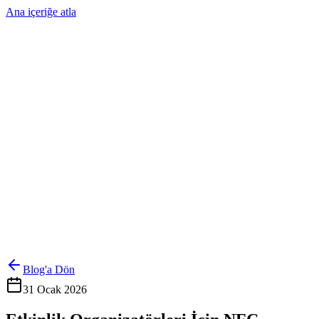
Ana içeriğe atla
Ürünler
Çözümler
Hakkımızda
Kurumsal Sipariş
Referanslar
İletişim
Kartlarını Yönet
Giriş Yap
Blog'a Dön
31 Ocak 2026