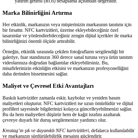
yatırım getirisi (ROI) hesaplama açısından değerlidir.
Marka Bilinirliğini Artırma
Her etkinlik, markanızın veya müşterinizin markasının tanıtımı için
bir fırsattır. NFC kartvizitleri, üzerine ekleyebileceğiniz özel
tasarımlar ve yönlendirebileceğiniz zengin dijital içerikler ile marka
bilinirliğinizi önemli ölçüde artırabilir.
Örneğin, etkinlik sırasında çekilen fotoğrafların sergilendiği bir
galeriye, fuar standınızın 360 derece sanal turuna veya ürün tanıtım
videolarınıza doğrudan bağlantılar ekleyebilirsiniz. Bu,
misafirlerinizin etkinliğin etkisini ve markanızın profesyonelliğini
daha derinden hissetmesini sağlar.
Maliyet ve Çevresel Etki Avantajları
Baskılı kartvizitler zamanla eskir, kaybolur ve yeniden basım
maliyetleri oluşturur. NFC kartvizitleri ise uzun ömürlüdür ve dijital
profilleri sayesinde bilgilerinizi kolayca güncelleyebilmenizi sağlar.
Bu da hem maliyetleri düşürür hem de kağıt israfını azaltarak
çevreye duyarlı bir duruş sergilemenize yardımcı olur.
Kreatag’ın şık ve dayanıklı NFC kartvizitleri
, defalarca kullanılabilir
ve markanızın sürdürülebilirlik mesajını güçlendirir.