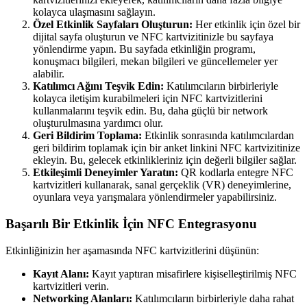
kolayca ulaşmasını sağlayın.
Özel Etkinlik Sayfaları Oluşturun:
Her etkinlik için özel bir
dijital sayfa oluşturun ve NFC kartvizitinizle bu sayfaya
yönlendirme yapın. Bu sayfada etkinliğin programı,
konuşmacı bilgileri, mekan bilgileri ve güncellemeler yer
alabilir.
Katılımcı Ağını Teşvik Edin:
Katılımcıların birbirleriyle
kolayca iletişim kurabilmeleri için NFC kartvizitlerini
kullanmalarını teşvik edin. Bu, daha güçlü bir network
oluşturulmasına yardımcı olur.
Geri Bildirim Toplama:
Etkinlik sonrasında katılımcılardan
geri bildirim toplamak için bir anket linkini NFC kartvizitinize
ekleyin. Bu, gelecek etkinlikleriniz için değerli bilgiler sağlar.
Etkileşimli Deneyimler Yaratın:
QR kodlarla entegre NFC
kartvizitleri kullanarak, sanal gerçeklik (VR) deneyimlerine,
oyunlara veya yarışmalara yönlendirmeler yapabilirsiniz.
Başarılı Bir Etkinlik İçin NFC Entegrasyonu
Etkinliğinizin her aşamasında NFC kartvizitlerini düşünün:
Kayıt Alanı:
Kayıt yaptıran misafirlere kişiselleştirilmiş NFC
kartvizitleri verin.
Networking Alanları:
Katılımcıların birbirleriyle daha rahat