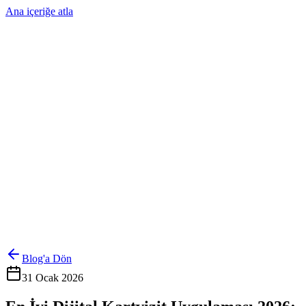
Ana içeriğe atla
Ürünler
Çözümler
Hakkımızda
Kurumsal Sipariş
Referanslar
İletişim
Kartlarını Yönet
Giriş Yap
Blog'a Dön
31 Ocak 2026