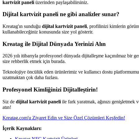
kartvizit paneli
üzerinden paylaşabilirsiniz.
Dijital kartvizit paneli ne gibi analizler sunar?
Kreatag'ın sunduğu
dijital kartvizit paneli
, profilinizi kimlerin görün
kullanabileceğiniz konusunda size yol gösterir.
Kreatag ile Dijital Dünyada Yerinizi Alın
2026 yılı itibarıyla profesyonel dünyada dijitalleşme kaçınılmaz bir g
size rehberlik etmek için burada.
Teknolojiye öncülük eden ürünlerimiz ve kullanıcı dostu platformumuzla, 
uzatmaktan çok daha fazlası.
Profesyonel Kimliğinizi Dijitalleştirin!
Siz de
dijital kartvizit paneli
ile fark yaratmak, ağınızı genişletmek 
atın!
Kreatag.com'u Ziyaret Edin ve Size Özel Çözümleri Keşfedin!
İçerik Kaynakları:
Kreatag NFC Kartvizit Ürünleri