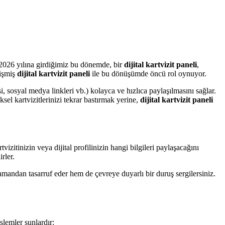
le 2026 yılına girdiğimiz bu dönemde, bir
dijital kartvizit paneli
,
lişmiş
dijital kartvizit paneli
ile bu dönüşümde öncü rol oynuyor.
tesi, sosyal medya linkleri vb.) kolayca ve hızlıca paylaşılmasını sağlar.
ksel kartvizitlerinizi tekrar bastırmak yerine,
dijital kartvizit paneli
vizitinizin veya dijital profilinizin hangi bilgileri paylaşacağını
rler.
zamandan tasarruf eder hem de çevreye duyarlı bir duruş sergilersiniz.
şlemler şunlardır: