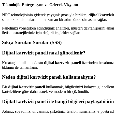
Teknolojik Entegrasyon ve Gelecek Vizyonu
NFC teknolojisinin giderek yaygınlaşmasıyla birlikte,
dijital kartvizi
sunarak, kullanıcılarının her zaman bir adım önde olmasını sağlar.
Panelinizi yönetirken edindiğiniz analizler, müşteri davranışlarını an
iletişim stratejileriniz için değerli içgörüler sağlar.
Sıkça Sorulan Sorular (SSS)
Dijital kartvizit paneli nasıl güncellenir?
Kreatag'ın kullanıcı dostu
dijital kartvizit paneli
üzerinden hesabınıza 
tıklama ile tamamlanır.
Neden dijital kartvizit paneli kullanmalıyım?
Bir
dijital kartvizit paneli
kullanmak, bilgilerinizi kolayca güncelleme
kartvizitlere göre daha esnek ve modern bir çözümdür.
Dijital kartvizit paneli ile hangi bilgileri paylaşabiliri
Adınız, soyadınız, unvanınız, şirketiniz, telefon numaranız, e-posta ad