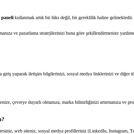
t paneli
kullanmak artık bir lüks değil, bir gereklilik haline gelmektedir
lamanıza ve pazarlama stratejilerinizi buna göre şekillendirmenize yardım
giriş yaparak iletişim bilgilerinizi, sosyal medya linklerinizi ve diğer t
nize, çevreye duyarlı olmanıza, marka bilinirliğinizi artırmanıza ve pr
m?
resiniz, web siteniz, sosyal medya profilleriniz (LinkedIn, Instagram, Tw