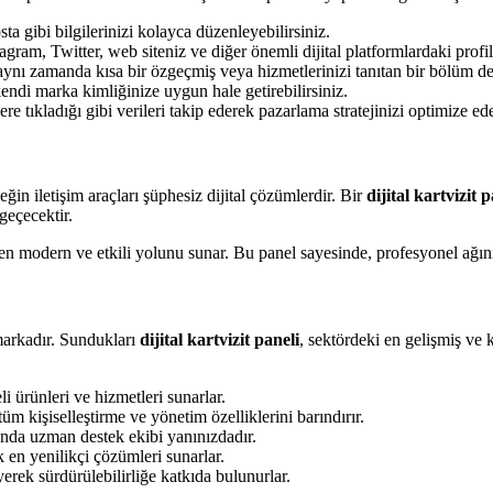
ta gibi bilgilerinizi kolayca düzenleyebilirsiniz.
gram, Twitter, web siteniz ve diğer önemli dijital platformlardaki profille
 aynı zamanda kısa bir özgeçmiş veya hizmetlerinizi tanıtan bir bölüm de 
endi marka kimliğinize uygun hale getirebilirsiniz.
re tıkladığı gibi verileri takip ederek pazarlama stratejinizi optimize ede
ğin iletişim araçları şüphesiz dijital çözümlerdir. Bir
dijital kartvizit p
geçecektir.
 en modern ve etkili yolunu sunar. Bu panel sayesinde, profesyonel ağınız
 markadır. Sundukları
dijital kartvizit paneli
, sektördeki en gelişmiş ve k
eli ürünleri ve hizmetleri sunarlar.
 tüm kişiselleştirme ve yönetim özelliklerini barındırır.
nda uzman destek ekibi yanınızdadır.
 en yenilikçi çözümleri sunarlar.
eyerek sürdürülebilirliğe katkıda bulunurlar.