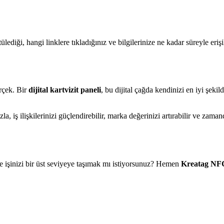
tülediği, hangi linklere tıkladığınız ve bilgilerinize ne kadar süreyle erişil
erçek. Bir
dijital kartvizit paneli
, bu dijital çağda kendinizi en iyi şeki
iş ilişkilerinizi güçlendirebilir, marka değerinizi artırabilir ve zamand
ve işinizi bir üst seviyeye taşımak mı istiyorsunuz? Hemen
Kreatag NFC