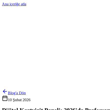
Ana içeriğe atla
Ürünler
Çözümler
Hakkımızda
Kurumsal Sipariş
Referanslar
İletişim
Kartlarını Yönet
Giriş Yap
Blog'a Dön
10 Şubat 2026