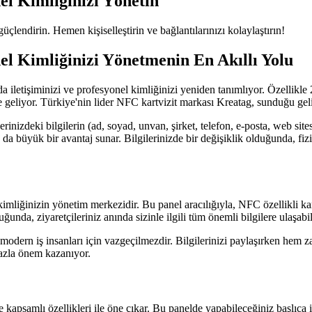
nel Kimliğinizi Yönetin
güçlendirin. Hemen kişiselleştirin ve bağlantılarınızı kolaylaştırın!
nel Kimliğinizi Yönetmenin En Akıllı Yolu
ında iletişiminizi ve profesyonel kimliğinizi yeniden tanımlıyor. Özellik
ine geliyor. Türkiye'nin lider NFC kartvizit markası Kreatag, sunduğu ge
 üzerinizdeki bilgilerin (ad, soyad, unvan, şirket, telefon, e-posta, web si
 da büyük bir avantaj sunar. Bilgilerinizde bir değişiklik olduğunda, fizi
 kimliğinizin yönetim merkezidir. Bu panel aracılığıyla, NFC özellikli kart
unda, ziyaretçileriniz anında sizinle ilgili tüm önemli bilgilere ulaşabili
e modern iş insanları için vazgeçilmezdir. Bilgilerinizi paylaşırken hem 
 fazla önem kazanıyor.
e kapsamlı özellikleri ile öne çıkar. Bu panelde yapabileceğiniz başlıca i