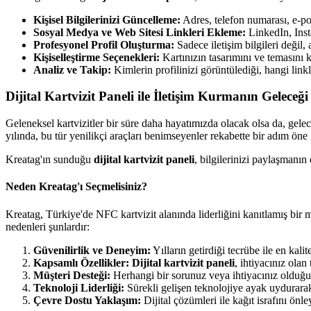
Kişisel Bilgilerinizi Güncelleme:
Adres, telefon numarası, e-pos
Sosyal Medya ve Web Sitesi Linkleri Ekleme:
LinkedIn, Insta
Profesyonel Profil Oluşturma:
Sadece iletişim bilgileri değil,
Kişiselleştirme Seçenekleri:
Kartınızın tasarımını ve temasını k
Analiz ve Takip:
Kimlerin profilinizi görüntülediği, hangi linkle
Dijital Kartvizit Paneli ile İletişim Kurmanın Geleceği
Geleneksel kartvizitler bir süre daha hayatımızda olacak olsa da, gelece
yılında, bu tür yenilikçi araçları benimseyenler rekabette bir adım öne 
Kreatag'ın sunduğu
dijital kartvizit paneli
, bilgilerinizi paylaşmanın
Neden Kreatag'ı Seçmelisiniz?
Kreatag, Türkiye'de NFC kartvizit alanında liderliğini kanıtlamış bir
nedenleri şunlardır:
Güvenilirlik ve Deneyim:
Yılların getirdiği tecrübe ile en kalit
Kapsamlı Özellikler:
Dijital kartvizit paneli
, ihtiyacınız olan
Müşteri Desteği:
Herhangi bir sorunuz veya ihtiyacınız olduğu
Teknoloji Liderliği:
Sürekli gelişen teknolojiye ayak uydurarak
Çevre Dostu Yaklaşım:
Dijital çözümleri ile kağıt israfını önl