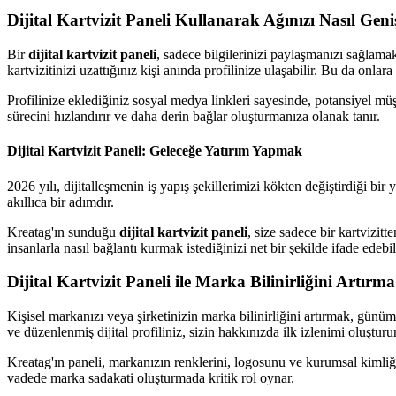
Dijital Kartvizit Paneli Kullanarak Ağınızı Nasıl Geniş
Bir
dijital kartvizit paneli
, sadece bilgilerinizi paylaşmanızı sağlama
kartvizitinizi uzattığınız kişi anında profilinize ulaşabilir. Bu da onlar
Profilinize eklediğiniz sosyal medya linkleri sayesinde, potansiyel müşt
sürecini hızlandırır ve daha derin bağlar oluşturmanıza olanak tanır.
Dijital Kartvizit Paneli: Geleceğe Yatırım Yapmak
2026 yılı, dijitalleşmenin iş yapış şekillerimizi kökten değiştirdiği b
akıllıca bir adımdır.
Kreatag'ın sunduğu
dijital kartvizit paneli
, size sadece bir kartvizit
insanlarla nasıl bağlantı kurmak istediğinizi net bir şekilde ifade edebil
Dijital Kartvizit Paneli ile Marka Bilinirliğini Artırma
Kişisel markanızı veya şirketinizin marka bilinirliğini artırmak, günü
ve düzenlenmiş dijital profiliniz, sizin hakkınızda ilk izlenimi oluşturur
Kreatag'ın paneli, markanızın renklerini, logosunu ve kurumsal kimliğin
vadede marka sadakati oluşturmada kritik rol oynar.