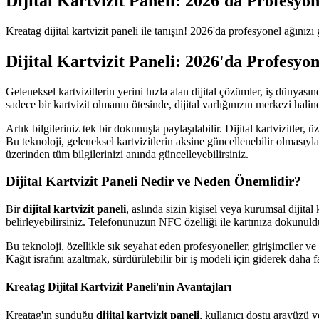
Dijital Kartvizit Paneli: 2026'da Profesyo
Kreatag dijital kartvizit paneli ile tanışın! 2026'da profesyonel ağınızı 
Dijital Kartvizit Paneli: 2026'da Profesyo
Geleneksel kartvizitlerin yerini hızla alan dijital çözümler, iş dünyas
sadece bir kartvizit olmanın ötesinde, dijital varlığınızın merkezi hal
Artık bilgileriniz tek bir dokunuşla paylaşılabilir. Dijital kartvizitler,
Bu teknoloji, geleneksel kartvizitlerin aksine güncellenebilir olmasıyla
üzerinden tüm bilgilerinizi anında güncelleyebilirsiniz.
Dijital Kartvizit Paneli Nedir ve Neden Önemlidir?
Bir
dijital kartvizit paneli
, aslında sizin kişisel veya kurumsal dijital
belirleyebilirsiniz. Telefonunuzun NFC özelliği ile kartınıza dokunulduğ
Bu teknoloji, özellikle sık seyahat eden profesyoneller, girişimciler v
Kağıt israfını azaltmak, sürdürülebilir bir iş modeli için giderek daha
Kreatag Dijital Kartvizit Paneli'nin Avantajları
Kreatag'ın sunduğu
dijital kartvizit paneli
, kullanıcı dostu arayüzü v