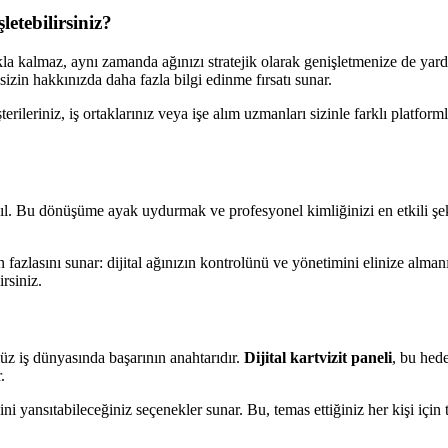
letebilirsiniz?
kla kalmaz, aynı zamanda ağınızı stratejik olarak genişletmenize de yardı
a sizin hakkınızda daha fazla bilgi edinme fırsatı sunar.
erileriniz, iş ortaklarınız veya işe alım uzmanları sizinle farklı platfor
ir yıl. Bu dönüşüme ayak uydurmak ve profesyonel kimliğinizi en etkili şe
ten fazlasını sunar: dijital ağınızın kontrolünü ve yönetimini elinize alm
irsiniz.
müz iş dünyasında başarının anahtarıdır.
Dijital kartvizit paneli
, bu hede
.
i yansıtabileceğiniz seçenekler sunar. Bu, temas ettiğiniz her kişi için 