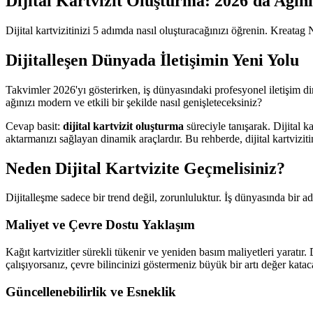
Dijital Kartvizit Oluşturma: 2026'da Ağı
Dijital kartvizitinizi 5 adımda nasıl oluşturacağınızı öğrenin. Kreatag 
Dijitalleşen Dünyada İletişimin Yeni Yolu
Takvimler 2026'yı gösterirken, iş dünyasındaki profesyonel iletişim din
ağınızı modern ve etkili bir şekilde nasıl genişleteceksiniz?
Cevap basit:
dijital kartvizit oluşturma
süreciyle tanışarak. Dijital k
aktarmanızı sağlayan dinamik araçlardır. Bu rehberde, dijital kartviziti
Neden Dijital Kartvizite Geçmelisiniz?
Dijitalleşme sadece bir trend değil, zorunluluktur. İş dünyasında bir 
Maliyet ve Çevre Dostu Yaklaşım
Kağıt kartvizitler sürekli tükenir ve yeniden basım maliyetleri yaratır.
çalışıyorsanız, çevre bilincinizi göstermeniz büyük bir artı değer kataca
Güncellenebilirlik ve Esneklik