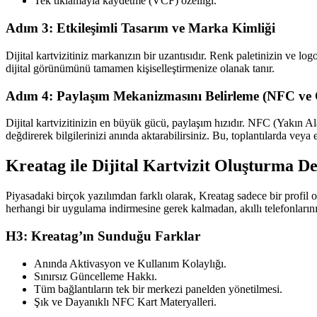
Tek tıklamayla kaydetme (VCF) özelliği.
Adım 3: Etkileşimli Tasarım ve Marka Kimliği
Dijital kartvizitiniz markanızın bir uzantısıdır. Renk paletinizin ve
dijital görünümünü tamamen kişiselleştirmenize olanak tanır.
Adım 4: Paylaşım Mekanizmasını Belirleme (NFC ve
Dijital kartvizitinizin en büyük gücü, paylaşım hızıdır. NFC (Yakın Ala
değdirerek bilgilerinizi anında aktarabilirsiniz. Bu, toplantılarda vey
Kreatag ile Dijital Kartvizit Oluşturma D
Piyasadaki birçok yazılımdan farklı olarak, Kreatag sadece bir profil o
herhangi bir uygulama indirmesine gerek kalmadan, akıllı telefonlarını k
H3: Kreatag’ın Sunduğu Farklar
Anında Aktivasyon ve Kullanım Kolaylığı.
Sınırsız Güncelleme Hakkı.
Tüm bağlantıların tek bir merkezi panelden yönetilmesi.
Şık ve Dayanıklı NFC Kart Materyalleri.