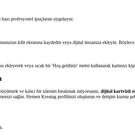
n bazı profesyonel ipuçlarını uygulayın:
onunuzun kilit ekranına kaydedin veya dijital imzanıza ekleyin. Böylece
ekleyerek veya sıcak bir 'Hoş geldiniz' metni kullanarak kartınızı kişis
ı
 büyütmek ve kalıcı bir izlenim bırakmak istiyorsanız,
dijital kartvizit
irmenizi sağlar. Hemen Kreatag profilinizi oluşturun ve iletişim kurma şe
z.