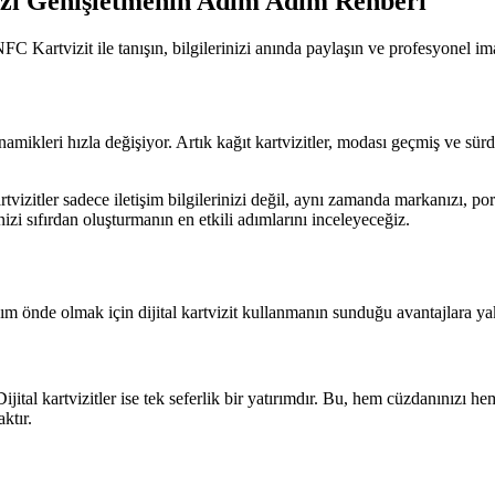
nızı Genişletmenin Adım Adım Rehberi
NFC Kartvizit ile tanışın, bilgilerinizi anında paylaşın ve profesyonel im
amikleri hızla değişiyor. Artık kağıt kartvizitler, modası geçmiş ve sürd
artvizitler sadece iletişim bilgilerinizi değil, aynı zamanda markanızı, 
nizi sıfırdan oluşturmanın en etkili adımlarını inceleyeceğiz.
adım önde olmak için dijital kartvizit kullanmanın sunduğu avantajlara y
 Dijital kartvizitler ise tek seferlik bir yatırımdır. Bu, hem cüzdanınızı
ktır.