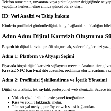
Telefon numaranız, unvanınız veya şirket logonuz değiştiğinde ne yapars
yaptığınız herkesin eline anında güncel olarak ulaşır.
H3: Veri Analizi ve Takip İmkanı
Kimlerin profilinizi görüntülediğini, hangi bağlantılara tıkladığını bile
Adım Adım Dijital Kartvizit Oluşturma Sü
Başarılı bir dijital kartvizit profili oluşturmak, sadece bilgilerinizi yaz
Adım 1: Platform ve Altyapı Seçimi
Piyasada birçok dijital kartvizit sağlayıcısı mevcut. Anahtar, size güv
Kreatag NFC Kartvizit
gibi çözümler, profilinizi oluşturacağınız ya
Adım 2: Profilinizi Şekillendirme ve İçerik Yönetimi
Dijital kartvizitiniz, tek sayfalık profesyonel web sitenizdir. Sadece i
Yüksek çözünürlüklü profesyonel fotoğrafınız.
Kısa ve etkili 'Hakkımda' metni.
Tüm sosyal medya, portföy ve web sitesi bağlantıları.