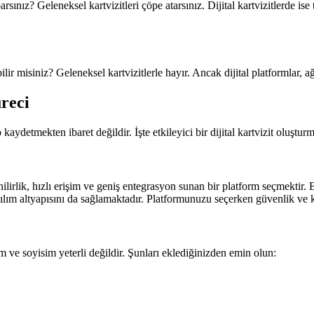
ınız? Geleneksel kartvizitleri çöpe atarsınız. Dijital kartvizitlerde is
bilir misiniz? Geleneksel kartvizitlerle hayır. Ancak dijital platformlar, 
reci
ıp kaydetmekten ibaret değildir. İşte etkileyici bir dijital kartvizit oluşt
enilirlik, hızlı erişim ve geniş entegrasyon sunan bir platform seçmektir
zılım altyapısını da sağlamaktadır. Platformunuzu seçerken güvenlik ve 
sim ve soyisim yeterli değildir. Şunları eklediğinizden emin olun: