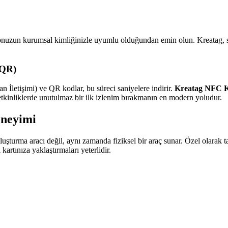
 logonuzun kurumsal kimliğinizle uyumlu olduğundan emin olun. Kreatag, 
 QR)
n İletişimi) ve QR kodlar, bu süreci saniyelere indirir.
Kreatag NFC Ka
a etkinliklerde unutulmaz bir ilk izlenim bırakmanın en modern yoludur.
eneyimi
luşturma aracı değil, aynı zamanda fiziksel bir araç sunar. Özel olarak t
artınıza yaklaştırmaları yeterlidir.