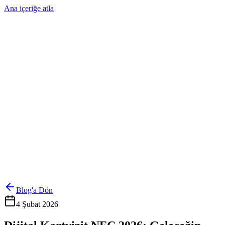
Ana içeriğe atla
Ürünler
Çözümler
Hakkımızda
Kurumsal Sipariş
Referanslar
İletişim
Kartlarını Yönet
Giriş Yap
Blog'a Dön
4 Şubat 2026