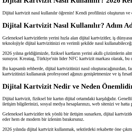
Dijital Kartvizit Nasıl Kullanılır? 2026 Re
Dijital kartvizit nasıl kullanılır öğrenin! Kendi profilinizi oluşturun 
Dijital Kartvizit Nasıl Kullanılır? Adım A
Geleneksel kartvizitlerin yerini hızla alan dijital kartvizitler, iş dünya
teknolojiyle dijital kartvizitinizi en verimli şekilde nasıl kullanabileceğ
2026 yılına geldiğimizde, fiziksel kartların yerini akıllı çözümlerin alm
sunuyor. Kreatag, Türkiye'nin lider NFC kartvizit markası olarak, b
Bu kapsamlı rehberde, dijital kartvizitinizi nasıl oluşturacağınızdan, 
kartvizitinizi kullanarak profesyonel ağınızı genişletmenize ve iş fırsa
Dijital Kartvizit Nedir ve Neden Önemlidi
Dijital kartvizit, fiziksel bir kartın dijital ortamdaki karşılığıdır. Gen
iletişim bilgilerinizi, sosyal medya hesaplarınızı, web sitenizi ve hatta
Geleneksel kartvizitler tek yönlü bir iletişim sunarken, dijital kartvizi
eder hem de modern bir izlenim bırakırsınız.
2026 yılında dijital kartvizit kullanmak, sektördeki rekabette öne çıkma