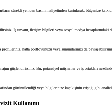
 kartların sürekli yeniden basım maliyetinden kurtularak, bütçenize katk
rsiniz. İş unvanı, iletişim bilgileri veya sosyal medya hesaplarındaki değ
 profilleriniz, hatta portföyünüzü veya sunumlarınızı da paylaşabilirsini
jını güçlendirirsiniz. Bu, potansiyel müşteriler ve iş ortakları nezdinde
tarafından görüntülendiği veya bilgilerinize kaç kişinin eriştiği gibi anali
vizit Kullanımı