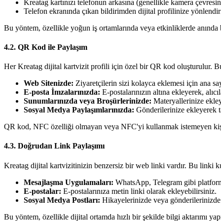
Kreatag kartınızı telefonun arkasına (genellikle kamera çevresine
Telefon ekranında çıkan bildirimden dijital profilinize yönlendiri
Bu yöntem, özellikle yoğun iş ortamlarında veya etkinliklerde anında ba
4.2. QR Kod ile Paylaşım
Her Kreatag dijital kartvizit profili için özel bir QR kod oluşturulur. B
Web Sitenizde:
Ziyaretçilerin sizi kolayca eklemesi için ana say
E-posta İmzalarınızda:
E-postalarınızın altına ekleyerek, alıcıl
Sunumlarınızda veya Broşürlerinizde:
Materyallerinize ekleye
Sosyal Medya Paylaşımlarınızda:
Gönderilerinize ekleyerek tak
QR kod, NFC özelliği olmayan veya NFC'yi kullanmak istemeyen kişiler 
4.3. Doğrudan Link Paylaşımı
Kreatag dijital kartvizitinizin benzersiz bir web linki vardır. Bu linki ku
Mesajlaşma Uygulamaları:
WhatsApp, Telegram gibi platforml
E-postalar:
E-postalarınıza metin linki olarak ekleyebilirsiniz.
Sosyal Medya Postları:
Hikayelerinizde veya gönderilerinizde l
Bu yöntem, özellikle dijital ortamda hızlı bir şekilde bilgi aktarımı yap