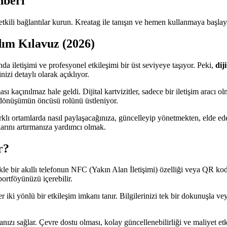
hberi
ve etkili bağlantılar kurun. Kreatag ile tanışın ve hemen kullanmaya başlay
dım Kılavuz (2026)
sında iletişimi ve profesyonel etkileşimi bir üst seviyeye taşıyor. Peki,
dij
inizi detaylı olarak açıklıyor.
ası kaçınılmaz hale geldi. Dijital kartvizitler, sadece bir iletişim aracı
u dönüşümün öncüsü rolünü üstleniyor.
farklı ortamlarda nasıl paylaşacağınıza, güncelleyip yönetmekten, elde ed
tlarını artırmanıza yardımcı olmak.
r?
ellikle bir akıllı telefonun NFC (Yakın Alan İletişimi) özelliği veya QR kod
 portföyünüzü içerebilir.
tler iki yönlü bir etkileşim imkanı tanır. Bilgilerinizi tek bir dokunuşla 
nızı sağlar. Çevre dostu olması, kolay güncellenebilirliği ve maliyet etk