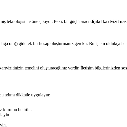
miş teknolojisi ile öne çıkıyor. Peki, bu güçlü aracı
dijital kartvizit nas
atag.com)) giderek bir hesap oluşturmanız gerekir. Bu işlem oldukça basi
kartvizitinizin temelini oluşturacağınız yerdir. İletişim bilgilerinizden 
le bu adımı dikkatle uygulayın:
z kurumu belirtin.
kleyin.
yin.