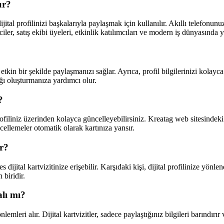
ur?
jital profilinizi başkalarıyla paylaşmak için kullanılır. Akıllı telefonunuz
imciler, satış ekibi üyeleri, etkinlik katılımcıları ve modern iş dünyasında
 etkin bir şekilde paylaşmanızı sağlar. Ayrıca, profil bilgilerinizi kolay
ağı oluşturmanıza yardımcı olur.
?
 profiliniz üzerinden kolayca güncelleyebilirsiniz. Kreatag web sitesindeki
ncellemeler otomatik olarak kartınıza yansır.
ir?
tal kartvizitinize erişebilir. Karşıdaki kişi, dijital profilinize yönlend
 biridir.
alı mı?
nlemleri alır. Dijital kartvizitler, sadece paylaştığınız bilgileri barındı