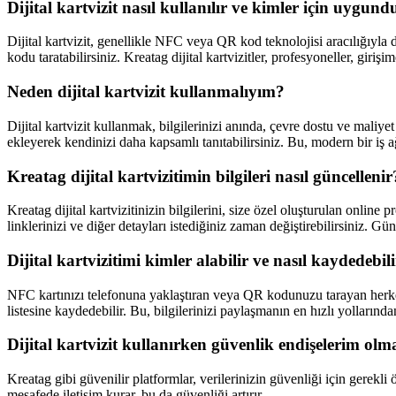
Dijital kartvizit nasıl kullanılır ve kimler için uygund
Dijital kartvizit, genellikle NFC veya QR kod teknolojisi aracılığıyla di
kodu taratabilirsiniz. Kreatag dijital kartvizitler, profesyoneller, giriş
Neden dijital kartvizit kullanmalıyım?
Dijital kartvizit kullanmak, bilgilerinizi anında, çevre dostu ve maliyet
ekleyerek kendinizi daha kapsamlı tanıtabilirsiniz. Bu, modern bir iş 
Kreatag dijital kartvizitimin bilgileri nasıl güncellenir
Kreatag dijital kartvizitinizin bilgilerini, size özel oluşturulan online
linklerinizi ve diğer detayları istediğiniz zaman değiştirebilirsiniz. Gü
Dijital kartvizitimi kimler alabilir ve nasıl kaydedebil
NFC kartınızı telefonuna yaklaştıran veya QR kodunuzu tarayan herkes diji
listesine kaydedebilir. Bu, bilgilerinizi paylaşmanın en hızlı yollarından
Dijital kartvizit kullanırken güvenlik endişelerim olm
Kreatag gibi güvenilir platformlar, verilerinizin güvenliği için gerekli ö
mesafede iletişim kurar, bu da güvenliği artırır.