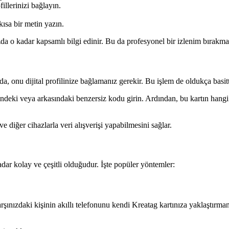
illerinizi bağlayın.
kısa bir metin yazın.
ızda o kadar kapsamlı bilgi edinir. Bu da profesyonel bir izlenim bırakma
nda, onu dijital profilinize bağlamanız gerekir. Bu işlem de oldukça basitt
deki veya arkasındaki benzersiz kodu girin. Ardından, bu kartın hangi diji
e diğer cihazlarla veri alışverişi yapabilmesini sağlar.
adar kolay ve çeşitli olduğudur. İşte popüler yöntemler:
rşınızdaki kişinin akıllı telefonunu kendi Kreatag kartınıza yaklaştırmanı