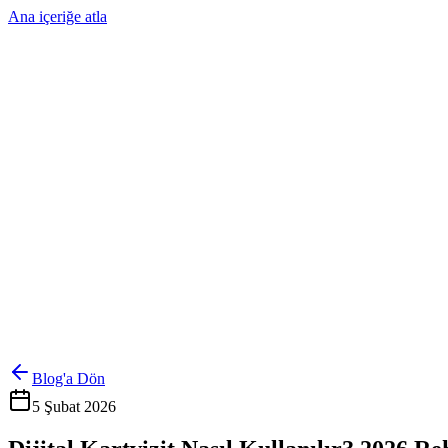
Ana içeriğe atla
Ürünler
Çözümler
Hakkımızda
Kurumsal Sipariş
Referanslar
İletişim
Kartlarını Yönet
Giriş Yap
Blog'a Dön
5 Şubat 2026