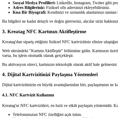
Sosyal Medya Profilleri:
LinkedIn, Instagram, Twitter gibi prof
Adres Bilgileriniz:
Fiziksel ofis adresinizi ekleyebilirsiniz.
Kısa Bir Biyografi:
Kendinizi ve uzmanlık alanlarınızı tanıtan 
Bu bilgileri ne kadar detaylı ve doğru girerseniz, alıcılar sizin hakkın
3. Kreatag NFC Kartınızı Aktifleştirme
Kreatag'dan sipariş ettiğiniz fiziksel NFC kartvizitiniz elinize ulaştığı
Web sitesindeki "Kartımı Aktifleştir" bölümüne gidin. Kartınızın üzerin
varsa, bu işlem otomatik olarak gerçekleşir.
Bu aktivasyon süreci, kartınızın teknolojik olarak aktif hale gelmesini v
4. Dijital Kartvizitinizi Paylaşma Yöntemleri
Dijital kartvizitinizin en büyük avantajlarından biri, paylaşımının ne k
4.1. NFC Kartvizit Kullanımı
Kreatag'ın NFC kartvizitleri, en hızlı ve etkili paylaşım yöntemidir. Ka
Telefonunuzun NFC özelliğini açık tutun.