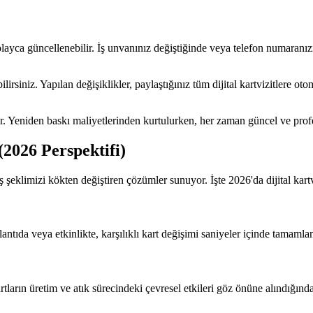
i kolayca güncellenebilir. İş unvanınız değiştiğinde veya telefon numaranı
lirsiniz. Yapılan değişiklikler, paylaştığınız tüm dijital kartvizitlere ot
ır. Yeniden baskı maliyetlerinden kurtulurken, her zaman güncel ve profe
(2026 Perspektifi)
pış şeklimizi kökten değiştiren çözümler sunuyor. İşte 2026'da dijital kart
ntıda veya etkinlikte, karşılıklı kart değişimi saniyeler içinde tamamla
rtların üretim ve atık sürecindeki çevresel etkileri göz önüne alındığında, di