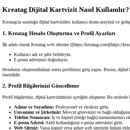
Kreatag Dijital Kartvizit Nasıl Kullanılır?
Kreatag'ın sunduğu dijital kartvizitler, kullanıcı dostu arayüzü ve geliş
1. Kreatag Hesabı Oluşturma ve Profil Ayarları
İlk adım olarak Kreatag web sitesine ([https://kreatag.com](https://kre
Kullanıcı adı ve şifre belirleyin.
E-posta adresinizi doğrulayın.
Hesabınız oluşturulduktan sonra profilinize giriş yapın. Burası, dijital 
önemlidir.
2. Profil Bilgilerinizi Güncelleme
Profil bilgileriniz, dijital kartvizitinizin içeriğini oluşturur. Bu neden
Adınız ve Soyadınız:
Profesyonel ve eksiksiz girin.
Unvanınız ve Şirketiniz:
Mevcut görevinizi ve bağlı olduğunu
Telefon Numarası:
İş ve kişisel (isteğe bağlı) numaralarınızı e
E-posta Adresi:
Aktif kullandığınız e-posta adresinizi girin.
Web Siteniz:
Varsa kişisel veya şirket web sitenizin linkini ekle