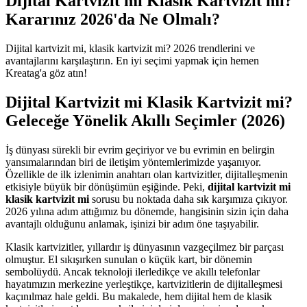
Dijital Kartvizit mi Klasik Kartvizit mi?
Kararınız 2026'da Ne Olmalı?
Dijital kartvizit mi, klasik kartvizit mi? 2026 trendlerini ve
avantajlarını karşılaştırın. En iyi seçimi yapmak için hemen
Kreatag'a göz atın!
Dijital Kartvizit mi Klasik Kartvizit mi?
Geleceğe Yönelik Akıllı Seçimler (2026)
İş dünyası sürekli bir evrim geçiriyor ve bu evrimin en belirgin
yansımalarından biri de iletişim yöntemlerimizde yaşanıyor.
Özellikle de ilk izlenimin anahtarı olan kartvizitler, dijitalleşmenin
etkisiyle büyük bir dönüşümün eşiğinde. Peki,
dijital kartvizit mi
klasik kartvizit mi
sorusu bu noktada daha sık karşımıza çıkıyor.
2026 yılına adım attığımız bu dönemde, hangisinin sizin için daha
avantajlı olduğunu anlamak, işinizi bir adım öne taşıyabilir.
Klasik kartvizitler, yıllardır iş dünyasının vazgeçilmez bir parçası
olmuştur. El sıkışırken sunulan o küçük kart, bir dönemin
sembolüydü. Ancak teknoloji ilerledikçe ve akıllı telefonlar
hayatımızın merkezine yerleştikçe, kartvizitlerin de dijitalleşmesi
kaçınılmaz hale geldi. Bu makalede, hem dijital hem de klasik