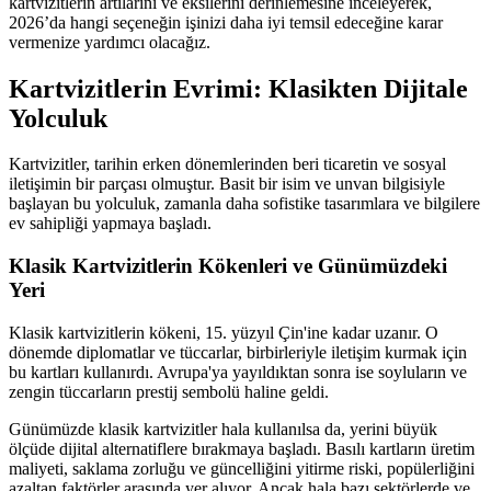
kartvizitlerin artılarını ve eksilerini derinlemesine inceleyerek,
2026’da hangi seçeneğin işinizi daha iyi temsil edeceğine karar
vermenize yardımcı olacağız.
Kartvizitlerin Evrimi: Klasikten Dijitale
Yolculuk
Kartvizitler, tarihin erken dönemlerinden beri ticaretin ve sosyal
iletişimin bir parçası olmuştur. Basit bir isim ve unvan bilgisiyle
başlayan bu yolculuk, zamanla daha sofistike tasarımlara ve bilgilere
ev sahipliği yapmaya başladı.
Klasik Kartvizitlerin Kökenleri ve Günümüzdeki
Yeri
Klasik kartvizitlerin kökeni, 15. yüzyıl Çin'ine kadar uzanır. O
dönemde diplomatlar ve tüccarlar, birbirleriyle iletişim kurmak için
bu kartları kullanırdı. Avrupa'ya yayıldıktan sonra ise soyluların ve
zengin tüccarların prestij sembolü haline geldi.
Günümüzde klasik kartvizitler hala kullanılsa da, yerini büyük
ölçüde dijital alternatiflere bırakmaya başladı. Basılı kartların üretim
maliyeti, saklama zorluğu ve güncelliğini yitirme riski, popülerliğini
azaltan faktörler arasında yer alıyor. Ancak hala bazı sektörlerde ve