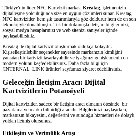
Türkiye'nin lider NFC Kartvizit markası
Kreatag
, işletmenizin
dijitalleşme yolculuğunda size en uygun çözümleri sunar. Kreatag
NFC kartvizitler, hem şık tasarımlarıyla göz doldurur hem de en son
teknolojiyle donatılmıştır. Tek bir dokunuşla iletişim bilgilerinizi,
sosyal medya hesaplarınızı ve web sitenizi saniyeler içinde
paylaşabilirsiniz.
Kreatag ile dijital kartvizit oluşturmak oldukça kolaydır.
Kişiselleştirilebilir seçenekler sayesinde markanızın kimliğini
yansıtan bir kartvizit tasarlayabilir ve iş ağınızı genişletmenin en
modern yolunu keşfedebilirsiniz. Daha fazla bilgi için
[INTERNAL_LINK:ürünler] sayfamızı ziyaret edebilirsiniz.
Geleceğin İletişim Aracı: Dijital
Kartvizitlerin Potansiyeli
Dijital kartvizitler, sadece bir iletişim aracı olmanın ötesinde, bir
pazarlama ve marka bilinirliği aracıdır. Bilgilerinizi paylaşırken,
markanızın hikayesini, değerlerini ve sunduğu hizmetleri de dolaylı
yoldan iletmiş olursunuz.
Etkileşim ve Verimlilik Artışı