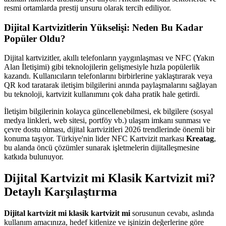
resmi ortamlarda prestij unsuru olarak tercih ediliyor.
Dijital Kartvizitlerin Yükselişi: Neden Bu Kadar
Popüler Oldu?
Dijital kartvizitler, akıllı telefonların yaygınlaşması ve NFC (Yakın
Alan İletişimi) gibi teknolojilerin gelişmesiyle hızla popülerlik
kazandı. Kullanıcıların telefonlarını birbirlerine yaklaştırarak veya
QR kod taratarak iletişim bilgilerini anında paylaşmalarını sağlayan
bu teknoloji, kartvizit kullanımını çok daha pratik hale getirdi.
İletişim bilgilerinin kolayca güncellenebilmesi, ek bilgilere (sosyal
medya linkleri, web sitesi, portföy vb.) ulaşım imkanı sunması ve
çevre dostu olması, dijital kartvizitleri 2026 trendlerinde önemli bir
konuma taşıyor. Türkiye'nin lider NFC Kartvizit markası
Kreatag
,
bu alanda öncü çözümler sunarak işletmelerin dijitalleşmesine
katkıda bulunuyor.
Dijital Kartvizit mi Klasik Kartvizit mi?
Detaylı Karşılaştırma
Dijital kartvizit mi klasik kartvizit mi
sorusunun cevabı, aslında
kullanım amacınıza, hedef kitlenize ve işinizin değerlerine göre