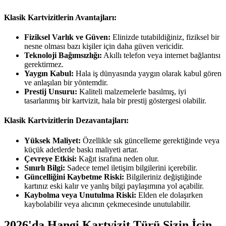
Klasik Kartvizitlerin Avantajları:
Fiziksel Varlık ve Güven:
Elinizde tutabildiğiniz, fiziksel bir
nesne olması bazı kişiler için daha güven vericidir.
Teknoloji Bağımsızlığı:
Akıllı telefon veya internet bağlantısı
gerektirmez.
Yaygın Kabul:
Hala iş dünyasında yaygın olarak kabul gören
ve anlaşılan bir yöntemdir.
Prestij Unsuru:
Kaliteli malzemelerle basılmış, iyi
tasarlanmış bir kartvizit, hala bir prestij göstergesi olabilir.
Klasik Kartvizitlerin Dezavantajları:
Yüksek Maliyet:
Özellikle sık güncelleme gerektiğinde veya
küçük adetlerde baskı maliyeti artar.
Çevreye Etkisi:
Kağıt israfına neden olur.
Sınırlı Bilgi:
Sadece temel iletişim bilgilerini içerebilir.
Güncelliğini Kaybetme Riski:
Bilgileriniz değiştiğinde
kartınız eski kalır ve yanlış bilgi paylaşımına yol açabilir.
Kaybolma veya Unutulma Riski:
Elden ele dolaşırken
kaybolabilir veya alıcının çekmecesinde unutulabilir.
2026'da Hangi Kartvizit Türü Sizin İçin