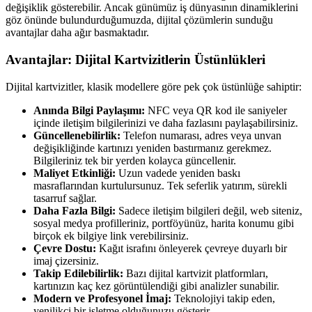
değişiklik gösterebilir. Ancak günümüz iş dünyasının dinamiklerini
göz önünde bulundurduğumuzda, dijital çözümlerin sunduğu
avantajlar daha ağır basmaktadır.
Avantajlar: Dijital Kartvizitlerin Üstünlükleri
Dijital kartvizitler, klasik modellere göre pek çok üstünlüğe sahiptir:
Anında Bilgi Paylaşımı:
NFC veya QR kod ile saniyeler
içinde iletişim bilgilerinizi ve daha fazlasını paylaşabilirsiniz.
Güncellenebilirlik:
Telefon numarası, adres veya unvan
değişikliğinde kartınızı yeniden bastırmanız gerekmez.
Bilgileriniz tek bir yerden kolayca güncellenir.
Maliyet Etkinliği:
Uzun vadede yeniden baskı
masraflarından kurtulursunuz. Tek seferlik yatırım, sürekli
tasarruf sağlar.
Daha Fazla Bilgi:
Sadece iletişim bilgileri değil, web siteniz,
sosyal medya profilleriniz, portföyünüz, harita konumu gibi
birçok ek bilgiye link verebilirsiniz.
Çevre Dostu:
Kağıt israfını önleyerek çevreye duyarlı bir
imaj çizersiniz.
Takip Edilebilirlik:
Bazı dijital kartvizit platformları,
kartınızın kaç kez görüntülendiği gibi analizler sunabilir.
Modern ve Profesyonel İmaj:
Teknolojiyi takip eden,
yenilikçi bir işletme olduğunuzu gösterir.