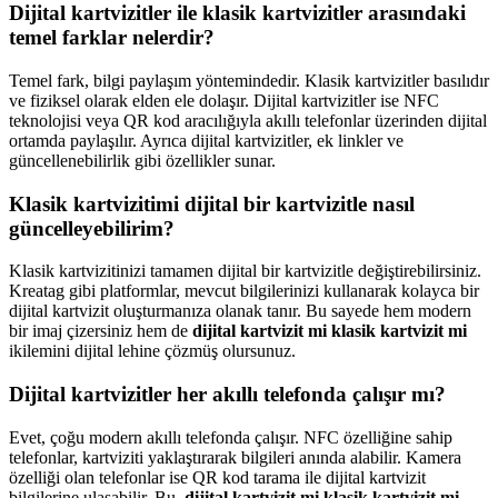
Dijital kartvizitler ile klasik kartvizitler arasındaki
temel farklar nelerdir?
Temel fark, bilgi paylaşım yöntemindedir. Klasik kartvizitler basılıdır
ve fiziksel olarak elden ele dolaşır. Dijital kartvizitler ise NFC
teknolojisi veya QR kod aracılığıyla akıllı telefonlar üzerinden dijital
ortamda paylaşılır. Ayrıca dijital kartvizitler, ek linkler ve
güncellenebilirlik gibi özellikler sunar.
Klasik kartvizitimi dijital bir kartvizitle nasıl
güncelleyebilirim?
Klasik kartvizitinizi tamamen dijital bir kartvizitle değiştirebilirsiniz.
Kreatag gibi platformlar, mevcut bilgilerinizi kullanarak kolayca bir
dijital kartvizit oluşturmanıza olanak tanır. Bu sayede hem modern
bir imaj çizersiniz hem de
dijital kartvizit mi klasik kartvizit mi
ikilemini dijital lehine çözmüş olursunuz.
Dijital kartvizitler her akıllı telefonda çalışır mı?
Evet, çoğu modern akıllı telefonda çalışır. NFC özelliğine sahip
telefonlar, kartviziti yaklaştırarak bilgileri anında alabilir. Kamera
özelliği olan telefonlar ise QR kod tarama ile dijital kartvizit
bilgilerine ulaşabilir. Bu,
dijital kartvizit mi klasik kartvizit mi