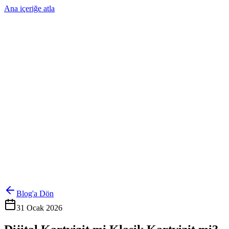
Ana içeriğe atla
Ürünler
Çözümler
Hakkımızda
Kurumsal Sipariş
Referanslar
İletişim
Kartlarını Yönet
Giriş Yap
Blog'a Dön
31 Ocak 2026