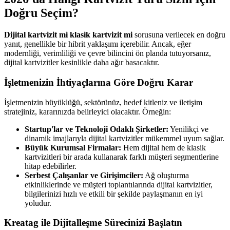
Doğru Seçim?
Dijital kartvizit mi klasik kartvizit mi
sorusuna verilecek en doğru
yanıt, genellikle bir hibrit yaklaşımı içerebilir. Ancak, eğer
modernliği, verimliliği ve çevre bilincini ön planda tutuyorsanız,
dijital kartvizitler kesinlikle daha ağır basacaktır.
İşletmenizin İhtiyaçlarına Göre Doğru Karar
İşletmenizin büyüklüğü, sektörünüz, hedef kitleniz ve iletişim
stratejiniz, kararınızda belirleyici olacaktır. Örneğin:
Startup'lar ve Teknoloji Odaklı Şirketler:
Yenilikçi ve
dinamik imajlarıyla dijital kartvizitler mükemmel uyum sağlar.
Büyük Kurumsal Firmalar:
Hem dijital hem de klasik
kartvizitleri bir arada kullanarak farklı müşteri segmentlerine
hitap edebilirler.
Serbest Çalışanlar ve Girişimciler:
Ağ oluşturma
etkinliklerinde ve müşteri toplantılarında dijital kartvizitler,
bilgilerinizi hızlı ve etkili bir şekilde paylaşmanın en iyi
yoludur.
Kreatag ile Dijitalleşme Sürecinizi Başlatın